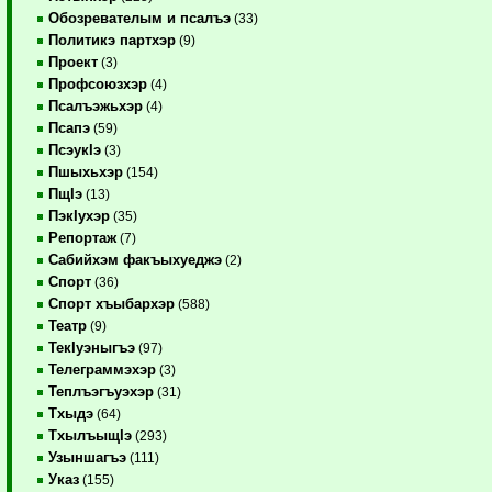
Обозревателым и псалъэ
(33)
Политикэ партхэр
(9)
Проект
(3)
Профсоюзхэр
(4)
Псалъэжьхэр
(4)
Псапэ
(59)
ПсэукIэ
(3)
Пшыхьхэр
(154)
ПщIэ
(13)
ПэкIухэр
(35)
Репортаж
(7)
Сабийхэм факъыхуеджэ
(2)
Спорт
(36)
Спорт хъыбархэр
(588)
Театр
(9)
ТекIуэныгъэ
(97)
Телеграммэхэр
(3)
Теплъэгъуэхэр
(31)
Тхыдэ
(64)
ТхылъыщIэ
(293)
Узыншагъэ
(111)
Указ
(155)