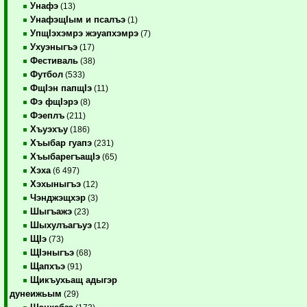
Унафэ
(13)
УнафэщIым и псалъэ
(1)
УпщIэхэмрэ жэуапхэмрэ
(7)
Ухуэныгъэ
(17)
Фестиваль
(38)
Футбол
(533)
ФщIэн папщIэ
(11)
Фэ фщIэрэ
(8)
Фэеплъ
(211)
Хъуэхъу
(186)
Хъыбар гуапэ
(231)
ХъыбарегъащIэ
(65)
Хэха
(6 497)
Хэхыныгъэ
(12)
Чэнджэщхэр
(3)
Шыгъажэ
(23)
Шыхулъагъуэ
(12)
ЩIэ
(73)
ЩIэныгъэ
(68)
Щапхъэ
(91)
Щикъухьащ адыгэр
дунеижьым
(29)