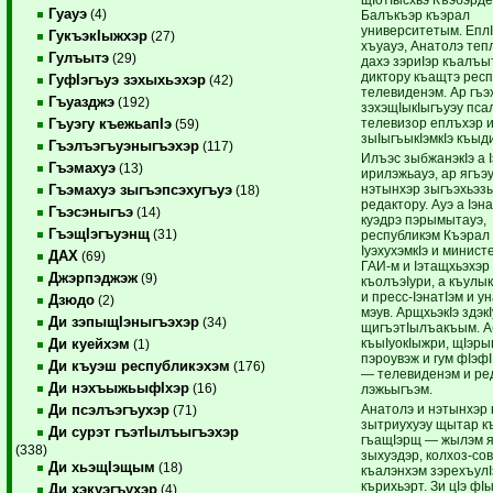
Гуауэ
(4)
Балъкъэр къэрал
университетым. ЕплI
ГукъэкIыжхэр
(27)
хъуауэ, Анатолэ теп
Гулъытэ
(29)
дахэ зэриIэр къалъы
диктору къащтэ респ
ГуфIэгъуэ зэхыхьэхэр
(42)
телевиденэм. Ар гъэ
Гъуазджэ
(192)
зэхэщIыкIыгъуэу пса
телевизор еплъхэр 
Гъуэгу къежьапIэ
(59)
зыIыгъыкIэмкIэ къыд
Гъэлъэгъуэныгъэхэр
(117)
Илъэс зыбжанэкIэ а 
Гъэмахуэ
(13)
ирилэжьауэ, ар ягъэ
нэтынхэр зыгъэхьэз
Гъэмахуэ зыгъэпсэхугъуэ
(18)
редактору. Ауэ а Iэна
Гъэсэныгъэ
(14)
куэдрэ пэрымытауэ,
ГъэщIэгъуэнщ
(31)
республикэм Къэрал к
IуэхухэмкIэ и минист
ДАХ
(69)
ГАИ-м и Iэтащхьэхэр
Джэрпэджэж
(9)
къолъэIури, а къулы
и пресс-IэнатIэм и у
Дзюдо
(2)
мэув. АрщхьэкIэ здэк
Ди зэпыщIэныгъэхэр
(34)
щигъэтIылъакъым. 
къыIуокIыжри, щIэры
Ди куейхэм
(1)
пэроувэж и гум фIэфI
Ди къуэш республикэхэм
(176)
— телевиденэм и ре
Ди нэхъыжьыфIхэр
(16)
лэжьыгъэм.
Анатолэ и нэтынхэр
Ди псэлъэгъухэр
(71)
зытриухуэу щытар к
Ди сурэт гъэтIылъыгъэхэр
гъащIэрщ — жылэм я 
(338)
зыхуэдэр, колхоз-сов
Ди хьэщIэщым
(18)
къалэнхэм зэрехъулI
кърихьэрт. Зи цIэ фIы
Ди хэкуэгъухэр
(4)