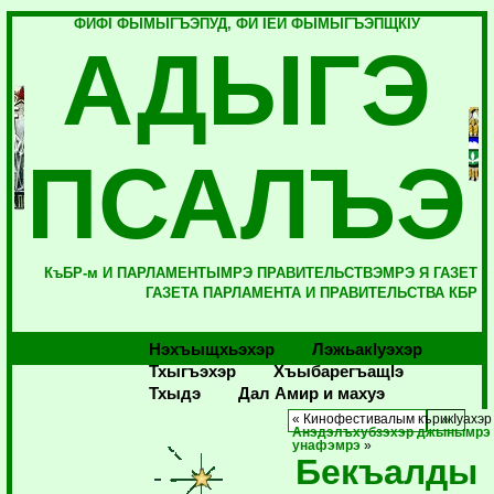
ФИФI ФЫМЫГЪЭПУД, ФИ IЕЙ ФЫМЫГЪЭПЩКIУ
АДЫГЭ
ПСАЛЪЭ
КъБР-м И ПАРЛАМЕНТЫМРЭ ПРАВИТЕЛЬСТВЭМРЭ Я ГАЗЕТ
ГАЗЕТА ПАРЛАМЕНТА И ПРАВИТЕЛЬСТВА КБР
Нэхъыщхьэхэр
Лэжьакlуэхэр
Тхыгъэхэр
Хъыбарегъащlэ
Тхыдэ
Дал Амир и махуэ
« Кинофестивалым кърикIуахэр
Анэдэлъхубзэхэр джынымрэ
унафэмрэ
»
Бекъалды