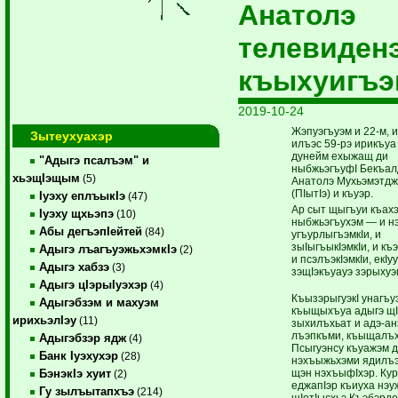
Анатолэ
телевиден
къыхуигъэ
2019-10-24
Жэпуэгъуэм и 22-м, 
Зытеухуахэр
илъэс 59-рэ ирикъуа
дунейм ехыжащ ди
"Адыгэ псалъэм" и
ныбжьэгъуфI Бекъа
хьэщIэщым
(5)
Анатолэ Мухьэмэтдж
(ПIытIэ) и къуэр.
Iуэху еплъыкIэ
(47)
Ар сыт щыгъуи къах
Iуэху щхьэпэ
(10)
ныбжьэгъухэм — и нэ
Абы дегъэпIейтей
(84)
угъурлыгъэмкIи, и
зыIыгъыкIэмкIи, и къ
Адыгэ лъагъуэжьхэмкIэ
(2)
и псэлъэкIэмкIи, екIуу
Адыгэ хабзэ
(3)
зэщIэкъуауэ зэрыхуэ
Адыгэ цIэрыIуэхэр
(4)
КъызэрыгуэкI унагъ
Адыгэбзэм и махуэм
къыщыхъуа адыгэ щ
ирихьэлIэу
(11)
зыхилъхьат и адэ-ан
лъэпкъми, къыщалъ
Адыгэбзэр ядж
(4)
Псыгуэнсу къуажэм д
Банк Iуэхухэр
(28)
нэхъыжьхэми ядилъэ
щэн нэхъыфIхэр. Ку
БэнэкIэ хуит
(2)
еджапIэр къиуха нэуж
Гу зылъытапхъэ
(214)
щIотIысхьэ Къэбэрде