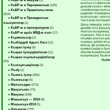
КъБР-м и махуэм
(1)
къалъытэ а фIыгъуэ
КъБР-м и Парламентым
(105)
дыхуэвгъэсакъ» жиIэ
телефонхэри къигъэ
КъБР-м и Правительствэм
радиокIи телевиденэ
(524)
къэпсалъэрт, газетх
КъБР-м и Президентым
тхыгъэхэр къытрыри
къыхуатххэр
(1)
ЦIыху гумащIэу, зэпI
КъБР-м и прокуратурэм
(2)
дунейм тета Бекъал
Анатолэ къыщIэнащ 
КъБР-м щыIэ МВД-м къет
(17)
хъарзынэ. Абы и къу
Къуажэхьхэр
(2)
пхъумрэ унагъуэ щхь
хъужауэ, щIэблэ ягъ
Къэбэрдей Адыгэ Хасэ
(12)
мэпсэу. Ди ныбжьэгъ
Къэрал Iуэху
(9)
къимыгъэщIар и бын
абыхэм къащIэхъуэж
Къэрал IуэхущIапIэхэм
(11)
къахупищэну Тхьэм ж
Къэрал къулыкъущIапIэхэр
Ныбжь
(53)
КъэхъукъащIэхэр
(3)
ЛъэIу
(1)
Лъэпкъ Iуэху
(264)
Лъэпкъхэр
(5)
Малъхъэдис
(273)
Махуэгъэпс
(73)
Махуэку
(339)
Мэшыкъуэ — 2010
(9)
Мэшыкъуэ-2014
(5)
Нэтынхэр
(225)