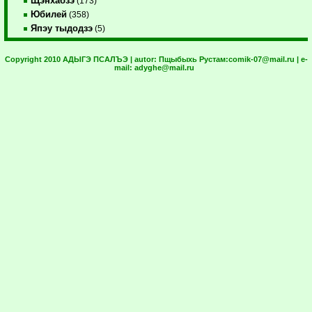
Щэнхабзэ
(173)
Юбилей
(358)
Япэу тыдодзэ
(5)
Copyright 2010 АДЫГЭ ПСАЛЪЭ | autor:
Пщыбыхь Рустам:
comik-07@mail.ru
| e-
mail:
adyghe@mail.ru