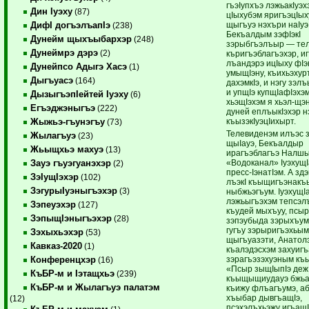
гъэIупхъэ лэжьакIуэх
Дин Iуэху
(87)
цIыхубэм яригъэцIых
щыгъуэ нэхъри наIу
ДифI догъэлъапIэ
(238)
Бекъалдым зэфIэкI
Дунейм щыхъыбархэр
(248)
зэрыбгъэлъыр — те
Дунеймрэ дэрэ
(2)
къригъэблагъэхэр, и
лъандэрэ ицIыху фIэ
Дунейпсо Адыгэ Хасэ
(1)
умыщIэну, къихьэхурт
Дыгъуасэ
(164)
дахэмкIэ, и нэгу зэлъ
и упщIэ купщIафIэхэмк
ДызыгъэпIейтей Iуэху
(6)
хьэщIэхэм я хьэл-щэн
Егъэджэныгъэ
(222)
дуней еплъыкIэхэр н
къызэкIуэцIихырт.
Жыжьэ-гъунэгъу
(73)
Телевиденэм илъэс 
Жылагъуэ
(23)
щыIауэ, Бекъалдыр
Жьыщхьэ махуэ
(13)
ирагъэблагъэ Налшы
«Водоканал» IуэхущI
Зауэ гъуэгуанэхэр
(2)
пресс-IэнатIэм. А зд
ЗэIущIэхэр
(102)
лъэкI къыщигъэнакъ
ЗэгурыIуэныгъэхэр
(3)
ныбжьэгъум. IуэхущIа
лэжьыгъэхэм тепсэл
Зэпеуэхэр
(127)
къудей мыхъуу, псыр
ЗэпыщIэныгъэхэр
(28)
зэпэубыда зэрыхъум
гугъу зэрыригъэхьым
Зэхыхьэхэр
(53)
щыгъуазэти, Анатол
Кавказ-2020
(1)
къалэдэсхэм захуигъ
зэрагъэзэхуэным къ
Конференцхэр
(16)
«Псыр зыщIыпIэ деж
КъБР-м и Iэтащхьэ
(239)
къыщыщиудауэ бжь
КъБР-м и Жылагъуэ палатэм
къижу флъагъумэ, аб
хъыбар дывгъащIэ,
(12)
псэхэлъхьэжу игъащ