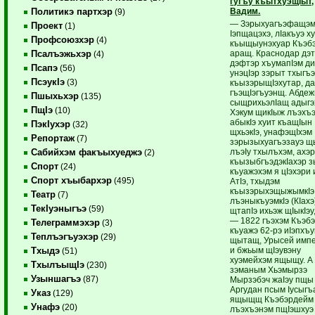
гугъу къытхуэщIыт,
Вадим.
Политикэ партхэр
(9)
— Зэрыхуагъэфащэмк
Проект
(1)
Iэпщацэхэ, лIакъуэ ху
Профсоюзхэр
(4)
къыщыунэхуар Къэб
аращ. Краснодар дэ
Псалъэжьхэр
(4)
дэфтэр хъумапIэм д
Псапэ
(56)
унэцIэр зэрыт тхыгъ
ПсэукIэ
(3)
къызэрыщIэхутар, да
гъэщIэгъуэнщ. Абдеж
Пшыхьхэр
(135)
сыщрихьэлIащ адыгэ
ПщIэ
(10)
Хэкум щикIыж лъэхъ
абыкIэ хуит къащIын
ПэкIухэр
(32)
щхьэкIэ, унафэщIхэм
Репортаж
(7)
зэрызыхуагъэзауэ щ
лъэIу тхылъхэм, ахэ
Сабийхэм факъыхуеджэ
(2)
къызыбгъэдэкIахэр 
Спорт
(24)
къуажэхэм я цIэхэри 
Спорт хъыбархэр
(495)
АтIэ, тхыдэм
къызэрыхэщыжымкIэ,
Театр
(7)
лъэныкъуэмкIэ (КIахэ
ТекIуэныгъэ
(59)
щтапIэ ихьэж щIыкIэу
— 1822 гъэхэм Къэб
Телеграммэхэр
(3)
къуажэ 62-рэ иIэпхъу
Теплъэгъуэхэр
(29)
щытащ, Урысей имп
и бжьым щIэувэну
Тхыдэ
(51)
хуэмейхэм ящыщу. А
ТхылъыщIэ
(230)
зэманым Хьэмырзэ
Узыншагъэ
(87)
Мырзэбэч жаIэу пщы 
Аргудан псым Iусыгъ
Указ
(129)
ящыщщ Къэбэрдейм
Унафэ
(20)
лъэхъэнэм пщIэшхуэ