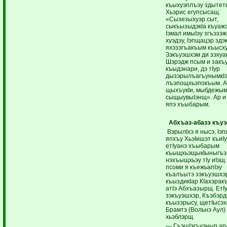
къыхуэплъэу здытет
Хьэрис егупсысащ:
«Сызезыхуэр сыт,
сыкъызыдэкIа къуаж
Iэмал имыIэу згъэзэ
хуэдэу, Iэпщацэр здэ
яхэзэгъакъым къысх
Зэкъуэшхэм ди зэхуа
Шэрэдж псым и закъ
къыдэнари, дэ тIур
дызэрылъагъунымкIэ
лъэпощхьэпокъым. А
щыхъукIи, мыбдежы
сыщыувыIэнщ». Ар и 
япэ хъыбарым.
Абхъаз-абазэ къу
ВэрылIхэ я нысэ, Iэ
япхъу ХьэIишэт къиI
етIуанэ хъыбарым
къыщхьэщыкIыныгъэ
нэхъыщхьэу тIу иIэщ.
псоми я къежьапIэу
къалъытэ зэкъуэшхэ
къыздикIар КIахэрак
атIэ Абхъазырщ. ЕтI
зэкъуэшхэр, Къэбэр
къызэрысу, щетIысэ
Брамтэ (Вольнэ Аул)
хьэблэрщ.
— ГъэщIэгъуэныр ар