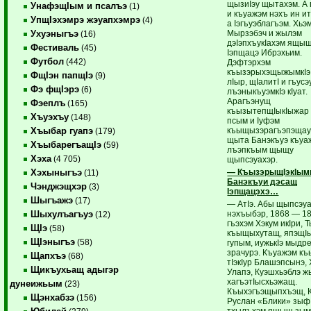
щызиIэу щытахэм. А
УнафэщIым и псалъэ
(1)
и къуажэм нэхъ ин и
УпщIэхэмрэ жэуапхэмрэ
(4)
а Iэгъуэблагъэм. Хь
Мырзэбэч и жылэм
Ухуэныгъэ
(16)
дэIэпхъукIахэм ящы
Фестиваль
(45)
Iэпщацэ Ибрэхьим.
Футбол
(442)
Дэфтэрхэм
къызэрыхэщыжымкIэ,
ФщIэн папщIэ
(9)
лIыр, щIалитI и гъусэу
Фэ фщIэрэ
(6)
лъэныкъуэмкIэ кIуат.
Арагъэнущ
Фэеплъ
(165)
къызытепщIыкIыжар 
Хъуэхъу
(148)
псым и Iуфэм
къыщызэрагъэпэщау
Хъыбар гуапэ
(179)
щыта Банэкъуэ къуа
ХъыбарегъащIэ
(59)
лъэпкъым щыщу
Хэха
(4 705)
щыпсэуахэр.
— КъызэрыщIэкIымк
Хэхыныгъэ
(11)
Банэкъуи дэсащ
Чэнджэщхэр
(3)
Iэпщацэхэ…
Шыгъажэ
(17)
— АтIэ. Абы щыпсэуа
нэхъыбэр, 1868 — 1
Шыхулъагъуэ
(12)
гъэхэм Хэкум икIри, 
ЩIэ
(58)
къыщыхутащ, япэщIы
ЩIэныгъэ
(58)
гупым, иужькIэ мыдр
зрачурэ. Къуажэм к
Щапхъэ
(68)
тIэкIур Блашэпсынэ, 
Щикъухьащ адыгэр
Улапэ, Куэшхьэблэ 
хагъэтIысхьэжащ.
дунеижьым
(23)
Къыхэгъэщыпхъэщ, 
Щэнхабзэ
(156)
Руслан «Блики» зыф
тхылъхэм ящыщ зы