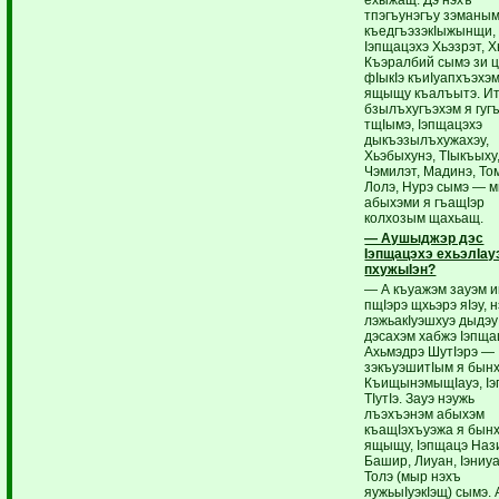
тпэгъунэгъу зэманым
къедгъэзэкIыжынщи,
Iэпщацэхэ Хьэзрэт, Х
Къэралбий сымэ зи ц
фIыкIэ къиIуапхъэхэ
ящыщу къалъытэ. Ит
бзылъхугъэхэм я гуг
тщIымэ, Iэпщацэхэ
дыкъэзылъхужахэу,
Хьэбыхунэ, ТIыкъыху
Чэмилэт, Мадинэ, То
Лолэ, Нурэ сымэ — м
абыхэми я гъащIэр
колхозым щахьащ.
— Аушыджэр дэс
Iэпщацэхэ ехьэлIау
пхужыIэн?
— А къуажэм зауэм ип
пщIэрэ щхьэрэ яIэу, 
лэжьакIуэшхуэ дыдэу
дэсахэм хабжэ Iэпща
Ахьмэдрэ ШутIэрэ —
зэкъуэшитIым я бынх
КъищынэмыщIауэ, I
ТIутIэ. Зауэ нэужь
лъэхъэнэм абыхэм
къащIэхъуэжа я бын
ящыщу, Iэпщацэ Наз
Башир, Лиуан, Iэниуа
Толэ (мыр нэхъ
яужьыIуэкIэщ) сымэ.