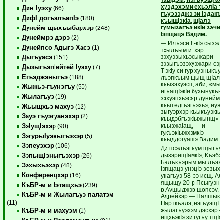
хуэдэхэми ехьэлIа
Дин Iуэху
(66)
гъуэзэджэ зи Iэдак
ДифI догъэлъапIэ
(180)
къыщIэкIа, щIалэ
гумызагъэ икIи зэч
Дунейм щыхъыбархэр
(248)
Iэпщацэ Вадим.
Дунеймрэ дэрэ
(2)
— Илъэси 8-кIэ сызэ
Дунейпсо Адыгэ Хасэ
(1)
тхылъым итхэр
зэхуэзыхьэсыжари
Дыгъуасэ
(151)
зэзыгъэзэхуэжари с
ДызыгъэпIейтей Iуэху
(7)
ТIэкIу си гур хуэныкъ
Егъэджэныгъэ
(188)
лъэпкъым щыщ щIал
къызэхуэсщ аби, «м
Жыжьэ-гъунэгъу
(50)
игъащIэкIи бухынукъ
Жылагъуэ
(19)
зэхуэпхьэсар дунейм
къытедгъэгъэхьэ, иуж
Жьыщхьэ махуэ
(12)
зыгуэрхэр къыкъуэкI
Зауэ гъуэгуанэхэр
(2)
къыдэбгъэкIыжынщ»
къызжаIащ, — и
ЗэIущIэхэр
(90)
гукъэкIыжхэмкIэ
ЗэгурыIуэныгъэхэр
(5)
къыддогуашэ Вадим.
Зэпеуэхэр
(106)
Ди псэлъэгъум щыгъ
дызэрищIамкIэ, Къэб
ЗэпыщIэныгъэхэр
(26)
Балъкъэрым мы лъэ
Зэхыхьэхэр
(48)
Iэпщацэ унэцIэ зезы
Конференцхэр
(16)
унагъуэ 58-рэ исщ. 
ящыщу 20-р Псыгуэнс
КъБР-м и Iэтащхьэ
(239)
р Аушыджэр щопсэу.
КъБР-м и Жылагъуэ палатэм
Адрейхэр — Налшык
(11)
Нарткъалэ, нэгъуэщI
жылагъуэхэм дэсхэр
КъБР-м и махуэм
(1)
ищхьэкIэ зи гугъу тщI