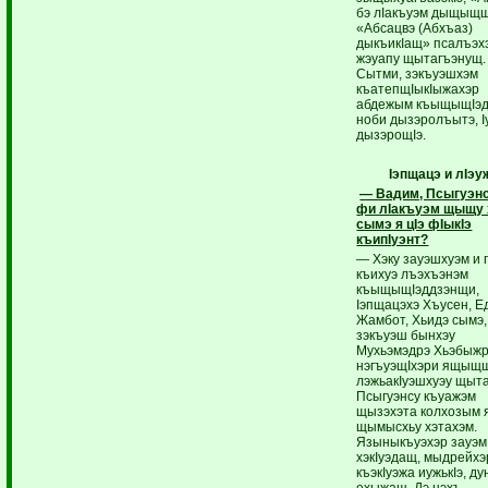
бэ лIакъуэм дыщыщ
«Абсацвэ (Абхъаз)
дыкъикIащ» псалъэх
жэуапу щытагъэнущ.
Сытми, зэкъуэшхэм
къатепщIыкIыжахэр
абдежым къыщыщIэд
ноби дызэролъытэ, I
дызэрощIэ.
Iэпщацэ и лIэу
— Вадим, Псыгуэнс
фи лIакъуэм щыщу 
сымэ я цIэ фIыкIэ
къипIуэнт?
— Хэку зауэшхуэм и 
къихуэ лъэхъэнэм
къыщыщIэддзэнщи,
Iэпщацэхэ Хъусен, Е
Жамбот, Хьидэ сымэ,
зэкъуэш бынхэу
Мухьэмэдрэ Хьэбыжр
нэгъуэщIхэри ящыщ
лэжьакIуэшхуэу щыт
Псыгуэнсу къуажэм
щызэхэта колхозым 
щымысхьу хэтахэм.
Языныкъуэхэр зауэм
хэкIуэдащ, мыдрейхэ
къэкIуэжа иужькIэ, д
ехыжащ. Дэ нэхъ