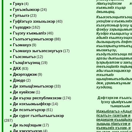
лIакъуэцIэхэм я
Гуауэ
(4)
къежьэкIэ хъуар
ГукъэкIыжхэр
(24)
джынырщ.
Гулъытэ
(23)
Къыхэгъэщыпхъэ
унэцIэм и къежьэкI
ГуфIэгъуэ зэхыхьэхэр
(40)
къэхутэныр Iуэху ц
Гъуазджэ
(162)
фэкIуу зэрыщымыт
Гъуэгу къежьапIэ
(46)
Куэдрэ къыщыхъу 
абыкIэ къытхуэщх
Гъэлъэгъуэныгъэхэр
(88)
дызыщыгугъ дэфт
Гъэмахуэ
(9)
къызэрыгъуэтыгъу
мызакъуэу,
Гъэмахуэ зыгъэпсэхугъуэ
(17)
къэдулъэпхъэща тI
Гъэсэныгъэ
(12)
арэзы дыкъыщамыщ
IуэрыIуатэм и закъ
ГъэщIэгъуэнщ
(19)
тегъэщIапIэ пщIын
ДАХ
(63)
абы къыхэщыжхэр
Джэрпэджэж
(9)
тхылъкIэ
щыщIэмыгъэбыды
Дзюдо
(2)
деж, уримыкъуным
Ди зэпыщIэныгъэхэр
(33)
хуэдизщ.
Ди куейхэм
(1)
Дэфтэрхэм лъыхъ
Ди къуэш республикэхэм
(174)
Iуэху цIыкIукъым 
Ди нэхъыжьыфIхэр
(14)
тыншкъым
Ди псэлъэгъухэр
(61)
Иджыблагъэ «Адыг
псалъэ» газетым и
Ди сурэт гъэтIылъыгъэхэр
редакцэм къыщIых
(287)
зыщыщ лIакъуэм и
Ди хьэщIэщым
(17)
къежьэкIэ хъуам, и
Ди хэкуэгъухэр
(4)
тхыдэм, нэгъуэщI 