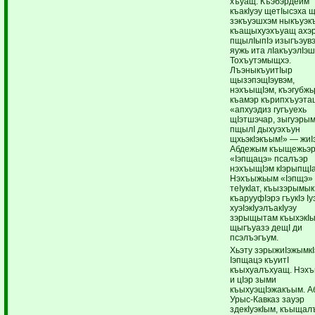
хъуащ. Къэбэрдейм
къакIуэу щетIысэха 
зэкъуэшхэм ныкъуэк
къащыхуэхъуащ ахэ
пщылIыпIэ изыгъэув
яужь ита лIакъуэлIэ
Тохъутэмыщхэ.
ЛъэныкъуитIыр
щызэпэщIэувэм,
нэхъыщIэм, къэгубжь
къамэр кърипхъуэта
«апхуэдиз гугъуехь
щIэтшэчар, зыгуэры
пщылI дыхуэхъун
щхьэкIэкъым!» — жиI
Абдежым къыщежьэр
«Iэпщацэ» псалъэр
нэхъыщIэм кIэрыпщI
Нэхъыжьым «Iэпщэ» 
теIукIат, къызэрымык
къарууфIэрэ гъукIэ I
хуэIэкIуэлъакIуэу
зэрыщытам къыхэкIы
щыгъуазэ дещI ди
псэлъэгъум.
Хьэту зэрыжиIэжымкI
Iэпщацэ къуитI
къыхуалъхуащ. Нэх
и цIэр зыми
къыхуэщIэжакъым. А
Урыс-Кавказ зауэр
здекIуэкIым, къыщал