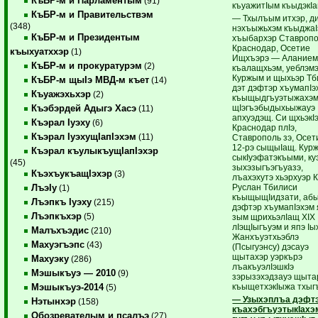
КъБР-м и Парламентым
(91)
къуажитIым къыдэкIа
КъБР-м и Правительствэм
— Тхылъым итхэр, д
(348)
нэхъыжьхэм къыджа
КъБР-м и Президентым
хъыбархэр Ставропо
Краснодар, Осетие
къыхуатххэр
(1)
Ищхъэрэ — Аланием
КъБР-м и прокуратурэм
(2)
къалащхьэм, уеблэмэ
Куржым и щыхьэр Тб
КъБР-м щыIэ МВД-м къет
(14)
дэт дэфтэр хъумапIэ
Къуажэхьхэр
(2)
къыщыдгъуэтыжахэм
щIэгъэбыдыхьыжауэ
Къэбэрдей Адыгэ Хасэ
(11)
апхуэдэщ. Си щхьэкI
Къэрал Iуэху
(6)
Краснодар плIэ,
Къэрал IуэхущIапIэхэм
(11)
Ставрополь зэ, Осе
12-рэ сыщыIащ. Кур
Къэрал къулыкъущIапIэхэр
сыкIуэфатэкъыми, к
(45)
зыхэзыгъэгъуазэ,
КъэхъукъащIэхэр
(3)
лъахэхутэ хьэрхуэр 
Руслан Тбилиси
ЛъэIу
(1)
къыщыщIидзати, абы
Лъэпкъ Iуэху
(215)
дэфтэр хъумапIэхэ
Лъэпкъхэр
(5)
зым щрихьэлIащ XIX
лIэщIыгъуэм и япэ Iы
Малъхъэдис
(210)
Жанхъуэтхьэблэ
Махуэгъэпс
(43)
(Псыгуэнсу) дэсауэ
щытахэр уэркърэ
Махуэку
(286)
лъакъуэлIэшкIэ
Мэшыкъуэ — 2010
(9)
зэрызэхэдзауэ щыта
къыщетхэкIыжа тхыг
Мэшыкъуэ-2014
(5)
— Узыхэплъа дэфт
Нэтынхэр
(158)
къахэбгъуэтыкIахэ
Обозревателым и псалъэ
(27)