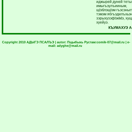
иджырей дуней тетык
имыгъэулъииным,
щIэблэщIэм гъэсэныг
тэмэм ябгъэдилъхьэ
зэрыхузэфIэкIкIэ, ху
хуейуэ.
КЪУМАХУЭ А
Copyright 2010 АДЫГЭ ПСАЛЪЭ | autor:
Пщыбыхь Рустам:
comik-07@mail.ru
| e-
mail:
adyghe@mail.ru