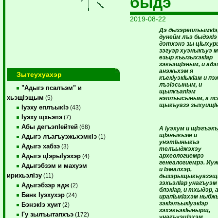
быдэ
2019-08-22
Дэ дызэреплъымкIэ
дунейм лъэ быдэкI
дэтхэнэ зы цIыхур
зэгуэр хуэныкъуэ 
езыр къызыхэкIар
зэгъэщIэным, и адэ
анэжьхэм я
Зытеухуахэр
къекIуэкIыкIам и п
лъэIэсыным, и
"Адыгэ псалъэм" и
щыпкъапIэм
хьэщIэщым
(5)
нэплъысыным, а п
щыгъуазэ зыхуищI
Iуэху еплъыкIэ
(43)
Iуэху щхьэпэ
(7)
Абы дегъэпIейтей
(68)
А Iуэхум и щIэгъэк
щIэныгъэм и
Адыгэ лъагъуэжьхэмкIэ
(1)
унэтIыныгъэ
Адыгэ хабзэ
(3)
телъыджэхэу
археологиемрэ
Адыгэ цIэрыIуэхэр
(4)
генеалогиемрэ. Иу
Адыгэбзэм и махуэм
и Iэмалхэр,
ирихьэлIэу
(11)
дызэрыщыгъуазэщ
зэхьэлIар унагъуэм
Адыгэбзэр ядж
(2)
блэкIар, и тхыдэр, 
Банк Iуэхухэр
(24)
ирапIыкIахэм ныбжь
зэкIэлъыкIуэкIэр
БэнэкIэ хуит
(2)
зэхэгъэкIынырщ,
Гу зылъытапхъэ
(172)
унагъуэцIэхэм,