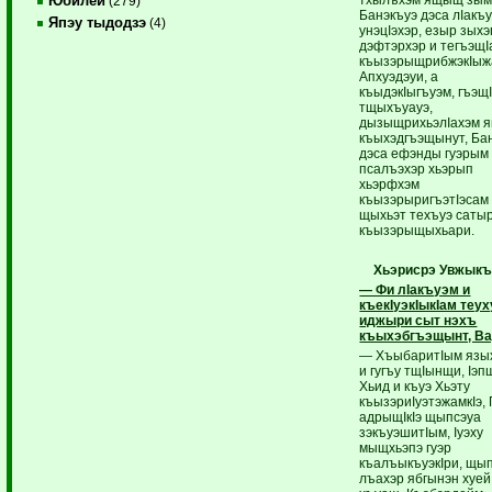
Юбилей
(279)
Банэкъуэ дэса лIакъ
Япэу тыдодзэ
(4)
унэцIэхэр, езыр зых
дэфтэрхэр и тегъэщIа
къызэрыщрибжэкIыж
Апхуэдэуи, а
къыдэкIыгъуэм, гъэщ
тщыхъуауэ,
дызыщрихьэлIахэм 
къыхэдгъэщынут, Ба
дэса ефэнды гуэрым
псалъэхэр хьэрып
хьэрфхэм
къызэрыригъэтIэсам
щыхьэт техъуэ саты
къызэрыщыхьари.
Хьэрисрэ Увжыкъ
— Фи лIакъуэм и
къекIуэкIыкIам теу
иджыри сыт нэхъ
къыхэбгъэщынт, В
— ХъыбаритIым язы
и гугъу тщIынщи, Iэ
Хьид и къуэ Хьэту
къызэриIуэтэжамкIэ,
адрыщIкIэ щыпсэуа
зэкъуэшитIым, Iуэху
мыщхьэпэ гуэр
къалъыкъуэкIри, щы
лъахэр ябгынэн хуей