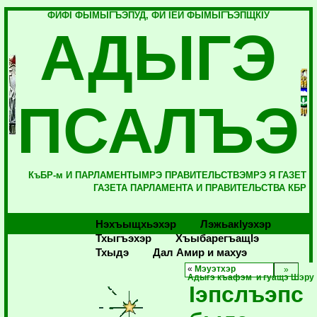
ФИФI ФЫМЫГЪЭПУД, ФИ IЕЙ ФЫМЫГЪЭПЩКIУ
АДЫГЭ
ПСАЛЪЭ
КъБР-м И ПАРЛАМЕНТЫМРЭ ПРАВИТЕЛЬСТВЭМРЭ Я ГАЗЕТ
ГАЗЕТА ПАРЛАМЕНТА И ПРАВИТЕЛЬСТВА КБР
Нэхъыщхьэхэр
Лэжьакlуэхэр
Тхыгъэхэр
Хъыбарегъащlэ
Тхыдэ
Дал Амир и махуэ
«
Мэуэтхэр
Адыгэ къафэм и гуащэ Шэру
Iэпслъэпс