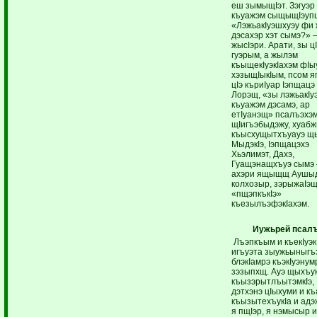
еш зымыщIэт. Зэгуэр
къуажэм сыщыщIэупщ
«ЛэжьакIуэшхуэу фи
дэсахэр хэт сымэ?»
жысIэри. Арати, зы ц
гуэрым, а жылэм
къыщекIуэкIахэм фIы
хэзыщIыкIым, псом я
цIэ къриIуар Iэпщацэ
Лорэщ, «зы лэжьакIу
къуажэм дэсамэ, ар
етIуанэщ» псалъэхэм
щIигъэбыдэжу, хуабж
къысхущытхъуауэ щ
МыдэкIэ, Iэпщацэхэ
Хьэлимэт, Дахэ,
Гуащэнащхъуэ сымэ
ахэри ящыщщ Аушы
колхозыр, зэрыжаIэщ
«пщэпкъкIэ»
къезылъэфэкIахэм.
Иужьрей псал
Лъэпкъым и къекIуэк
игъуэта зыужьыныгъ
блэкIамрэ къэкIуэнум
зэзыпхщ. Ауэ щыхъук
къызэрытлъытэмкIэ,
дэтхэнэ цIыхуми и к
къызытехъукIа и адэ
я пщIэр, я нэмысыр 