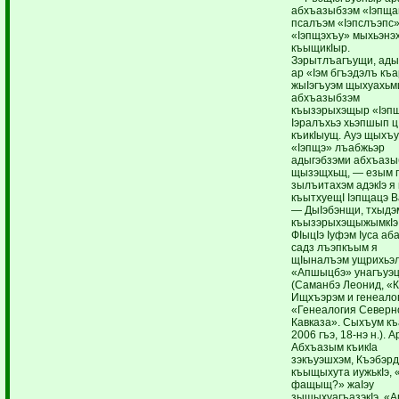
абхъазыбзэм «Iэпща
псалъэм «Iэпслъэпс»
«Iэпщэхъу» мыхьэнэ
къыщикIыр.
Зэрытлъагъущи, ады
ар «Iэм бгъэдэлъ къ
жыIэгъуэм щыхуахьм
абхъазыбзэм
къызэрыхэщыр «Iэп
Iэралъхьэ хьэпшып ц
къикIыущ. Ауэ щыхъу
«Iэпщэ» лъабжьэр
адыгэбзэми абхъазы
щызэщхьщ, — езым г
зылъитахэм адэкIэ я 
къытхуещI Iэпщацэ В
— ДыIэбэнщи, тхыдэ
къызэрыхэщыжымкIэ
ФIыцIэ Iуфэм Iуса аб
садз лъэпкъым я
щIыналъэм ущрихьэл
«Апшыцбэ» унагъуэц
(Саманбэ Леонид, «К
Ищхъэрэм и генеало
«Генеалогия Северн
Кавказа». Сыхъум къ
2006 гъэ, 18-нэ н.). 
Абхъазым къикIа
зэкъуэшхэм, Къэбэр
къыщыхута иужькIэ, 
фащыщ?» жаIэу
зыщыхуагъазэкIэ, «