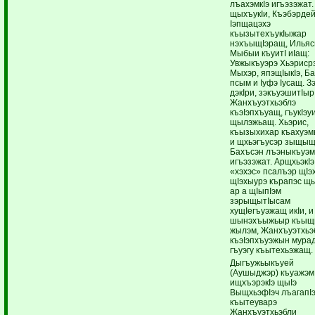
лъахэмкIэ игъэзэжат.
щыхъукIи, Къэбэрде
Iэпщацэхэ
къызытехъукIыжар
нэхъыщIэращ, Ильяс
Мыбыи къуитI иIащ:
Увжыкъуэрэ Хьэриср
Мыхэр, япэщIыкIэ, Б
псым и Iуфэ Iусащ. З
дэкIри, зэкъуэшитIыр
Жанхъуэтхьэблэ
къэIэпхъуащ, гъукIэу
щылэжьащ. Хьэрис,
къызыхихар къахуэм
и щхьэгъусэр зыщы
Бахъсэн лъэныкъуэм
игъэзэжат. АрщхьэкIэ
«хэхэс» псалъэр щIэ
щIэхыурэ кърапэс щ
ар а щIыпIэм
зэрыщытIысам
хущIегъуэжащ икIи, и
шынэхъыжьыр къыщ
жылэм, Жанхъуэтхьэ
къэIэпхъуэжын мурад 
гъуэгу къытехьэжащ.
Дыгъужьыкъуей
(Аушыджэр) къуажэм
ищхъэрэкIэ щыIэ
ВыщхьэфIэч лъагапI
къытеуварэ
Жанхъуэтхьэбли