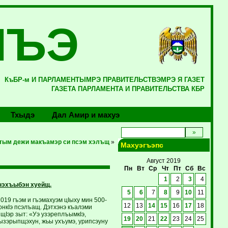
ЛЪЭ
КъБР-м И ПАРЛАМЕНТЫМРЭ ПРАВИТЕЛЬСТВЭМРЭ Я ГАЗЕТ
ГАЗЕТА ПАРЛАМЕНТА И ПРАВИТЕЛЬСТВА КБР
Тхыдэ
Дал Амир и махуэ
тым дежи макъамэр си псэм хэлъщ
»
Махуэгъэпс
Август 2019
Пн
Вт
Ср
Чт
Пт
Сб
Вс
1
2
3
4
нэхъыбэн хуейщ.
5
6
7
8
9
10
11
019 гъэм и гъэмахуэм цIыху мин 500-
12
13
14
15
16
17
18
онкIэ псэлъащ. Дэтхэнэ къалэми
Iэр зыт: «Уэ узэреплъымкIэ,
19
20
21
22
23
24
25
ъызэрыпщэхун, жьы ухъумэ, урипсэуну