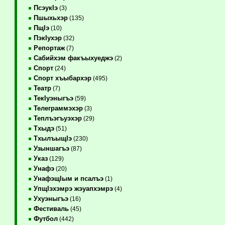
ПсэукIэ
(3)
Пшыхьхэр
(135)
ПщIэ
(10)
ПэкIухэр
(32)
Репортаж
(7)
Сабийхэм факъыхуеджэ
(2)
Спорт
(24)
Спорт хъыбархэр
(495)
Театр
(7)
ТекIуэныгъэ
(59)
Телеграммэхэр
(3)
Теплъэгъуэхэр
(29)
Тхыдэ
(51)
ТхылъыщIэ
(230)
Узыншагъэ
(87)
Указ
(129)
Унафэ
(20)
УнафэщIым и псалъэ
(1)
УпщIэхэмрэ жэуапхэмрэ
(4)
Ухуэныгъэ
(16)
Фестиваль
(45)
Футбол
(442)