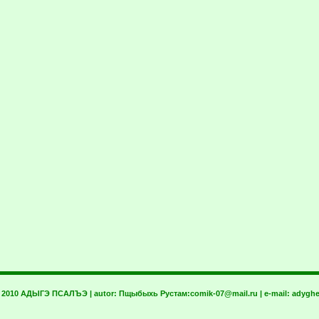
t 2010 АДЫГЭ ПСАЛЪЭ | autor:
Пщыбыхь Рустам:
comik-07@mail.ru
| e-mail:
adyghe