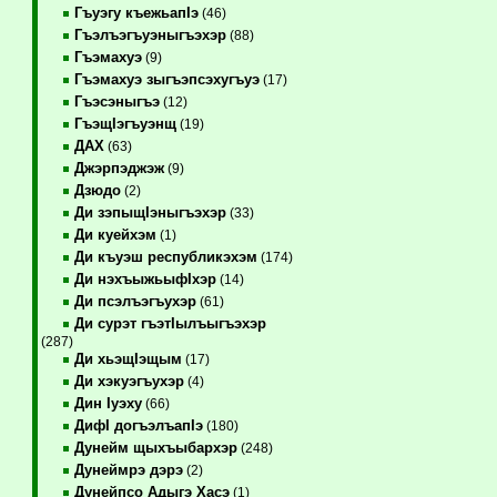
Гъуэгу къежьапIэ
(46)
Гъэлъэгъуэныгъэхэр
(88)
Гъэмахуэ
(9)
Гъэмахуэ зыгъэпсэхугъуэ
(17)
Гъэсэныгъэ
(12)
ГъэщIэгъуэнщ
(19)
ДАХ
(63)
Джэрпэджэж
(9)
Дзюдо
(2)
Ди зэпыщIэныгъэхэр
(33)
Ди куейхэм
(1)
Ди къуэш республикэхэм
(174)
Ди нэхъыжьыфIхэр
(14)
Ди псэлъэгъухэр
(61)
Ди сурэт гъэтIылъыгъэхэр
(287)
Ди хьэщIэщым
(17)
Ди хэкуэгъухэр
(4)
Дин Iуэху
(66)
ДифI догъэлъапIэ
(180)
Дунейм щыхъыбархэр
(248)
Дунеймрэ дэрэ
(2)
Дунейпсо Адыгэ Хасэ
(1)