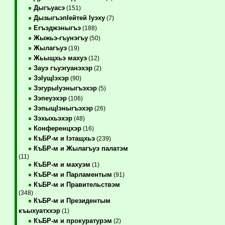
Дыгъуасэ
(151)
ДызыгъэпIейтей Iуэху
(7)
Егъэджэныгъэ
(188)
Жыжьэ-гъунэгъу
(50)
Жылагъуэ
(19)
Жьыщхьэ махуэ
(12)
Зауэ гъуэгуанэхэр
(2)
ЗэIущIэхэр
(90)
ЗэгурыIуэныгъэхэр
(5)
Зэпеуэхэр
(106)
ЗэпыщIэныгъэхэр
(26)
Зэхыхьэхэр
(48)
Конференцхэр
(16)
КъБР-м и Iэтащхьэ
(239)
КъБР-м и Жылагъуэ палатэм
(11)
КъБР-м и махуэм
(1)
КъБР-м и Парламентым
(91)
КъБР-м и Правительствэм
(348)
КъБР-м и Президентым
къыхуатххэр
(1)
КъБР-м и прокуратурэм
(2)