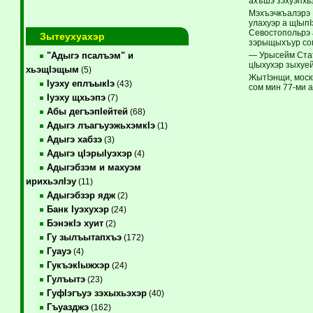
ахъшэ зэхуэпх
Мэхъэчкъалэрэ 
улахуэр а щIып
Севостопольрэ 
Зытеухуахэр
зэрыщыхъур сом
— Урысейм Стат
"Адыгэ псалъэм" и
цIыхухэр зыхуе
хьэщIэщым
(5)
ЖытIэнщи, моск
Iуэху еплъыкIэ
(43)
сом мин 77-ми а
Iуэху щхьэпэ
(7)
Абы дегъэпIейтей
(68)
Адыгэ лъагъуэжьхэмкIэ
(1)
Адыгэ хабзэ
(3)
Адыгэ цIэрыIуэхэр
(4)
Адыгэбзэм и махуэм
ирихьэлIэу
(11)
Адыгэбзэр ядж
(2)
Банк Iуэхухэр
(24)
БэнэкIэ хуит
(2)
Гу зылъытапхъэ
(172)
Гуауэ
(4)
ГукъэкIыжхэр
(24)
Гулъытэ
(23)
ГуфIэгъуэ зэхыхьэхэр
(40)
Гъуазджэ
(162)