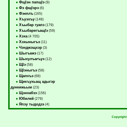
ФщIэн папщIэ
(9)
Фэ фщIэрэ
(6)
Фэеплъ
(165)
Хъуэхъу
(148)
Хъыбар гуапэ
(179)
ХъыбарегъащIэ
(59)
Хэха
(4 705)
Хэхыныгъэ
(11)
Чэнджэщхэр
(3)
Шыгъажэ
(17)
Шыхулъагъуэ
(12)
ЩIэ
(58)
ЩIэныгъэ
(58)
Щапхъэ
(68)
Щикъухьащ адыгэр
дунеижьым
(23)
Щэнхабзэ
(156)
Юбилей
(279)
Япэу тыдодзэ
(4)
Copyrigh