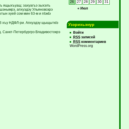
26
27
28
29
30
31
къ ящыхъуащ: захуагъэ зыхэлъ
« Июл
шэнымрэ, апхуэдэу Ульяновскрэ
ын хуей сом мин 63-м и пIэкIэ
13 хъу НДФЛ-ри. Апхуэдэу щыщыткIэ
Узэрихьэнур
щ. Санкт-Петербургрэ Владивостокрэ
Войти
RSS
записей
RSS
комментариев
WordPress.org