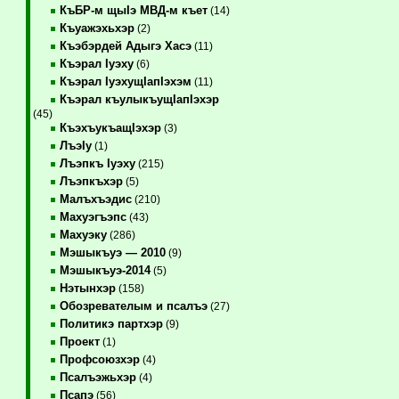
КъБР-м щыIэ МВД-м къет
(14)
Къуажэхьхэр
(2)
Къэбэрдей Адыгэ Хасэ
(11)
Къэрал Iуэху
(6)
Къэрал IуэхущIапIэхэм
(11)
Къэрал къулыкъущIапIэхэр
(45)
КъэхъукъащIэхэр
(3)
ЛъэIу
(1)
Лъэпкъ Iуэху
(215)
Лъэпкъхэр
(5)
Малъхъэдис
(210)
Махуэгъэпс
(43)
Махуэку
(286)
Мэшыкъуэ — 2010
(9)
Мэшыкъуэ-2014
(5)
Нэтынхэр
(158)
Обозревателым и псалъэ
(27)
Политикэ партхэр
(9)
Проект
(1)
Профсоюзхэр
(4)
Псалъэжьхэр
(4)
Псапэ
(56)