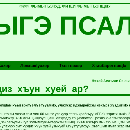
ФИФI ФЫМЫГЪЭПУД, ФИ IЕЙ ФЫМЫГЪЭПЩКIУ
ЫГЭ ПСА
эхэр
Лэжьакlуэхэр
Тхыгъэхэр
Хъыбарегъащlэ
Нэхей Аслъэн: Сэ сы
диз хъун хуей ар?
упщIам къызэригъэлъэгъуамкIэ, улахуэр иджырейхэм нэхърэ хуэдитIкIэ 
ытэ зы мазэм сом мин 66-м нэс улахуэр езэгъырабгъуу. «РБК» зэритхымкIэ, 2
 къалэхэу 37-м абы щыщIэупщIащ. Апхуэдэу социологхэр Грознэ къалэм телеф
жылагъуэм и гуп зэмылIэужьыгъуэхэм ящыщ 350-м нэхърэ мынэхъ мащIэм. Упщ
 улахуэр сыт хуэдиз хъун хуей узыхуей бгъуэту упсэун, хьэпшып лъапIэхэр к