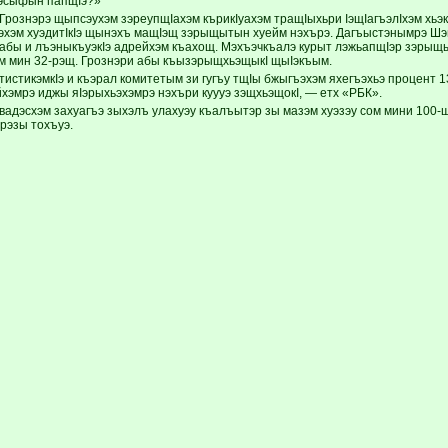
ьэсыфын папщIэ?»
Грознэрэ щыпсэухэм зэреупщIахэм кърикIуахэм тращIыхьри IэщIагъэлIхэм хьэ
Iэхэм хуэдитIкIэ щынэхъ мащIэщ зэрыщытын хуейм нэхърэ. Дагъыстэнымрэ Шэ
абы и лъэныкъуэкIэ адрейхэм къахощ. Мэхъэчкъалэ курыт лэжьапщIэр зэрыщыт
 мин 32-рэщ. Грознэри абы къызэрыщхьэщыкI щыIэкъым.
истикэмкIэ и къэрал комитетым зи гугъу тщIы бжыгъэхэм яхегъэхьэ процент 
йхэмрэ иджы яIэрыхьэхэмрэ нэхъри куууэ зэщхьэщокI, — етх «РБК».
вадэс
хэм захуагъэ зыхэлъ улахуэу къалъытэр зы мазэм хуэзэу сом мини 100-
рэзы тохъуэ.