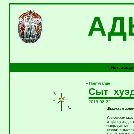
АД
Нэхъыщхь
«
Португалие
Сыт хуэ
2019-08-22
ЦIыхухэм зэре
Урысейхэм къалъ
м щIигъу зыдэс
зыщыхуагъэзащ 
захуагъэ зыхэлъ