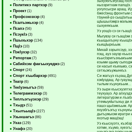
зыхуэбгъэгусащ гос
Политикэ партхэр
нызэритхам папщIэ. 
(9)
уогупсысри аращ. И
Проект
(1)
бжесIэнщ фронтым с
Профсоюзхэр
(4)
тIэуней-рэ сыщIэлъ
щIышылэмрэ мэлыжь
Псалъэжьхэр
(4)
сыхуеякъым.
Псапэ
(56)
Уэ уощIэ сэ си гъащ
ПсэукIэ
(3)
Мыгувэу си гъащIэм 
Пшыхьхэр
къыщыхъуну къыщIэкI
(134)
къищIыркъым.
ПщIэ
(10)
Михай зэрыпсэур, зэ
ПэкIухэр
(32)
пэщ, ауэ зауэр къыз
Репортаж
къысIэригъэхьакъым
(7)
езыми щыму сыподжэ
Сабийхэм факъыхуеджэ
(2)
си насып къихьмэ, с
Спорт
(24)
сетхьэкъужынкъэ.
Спорт хъыбархэр
Си жагъуэ хъуащ Дуг
(491)
хэкIуэдащ. Ар гуауэ
Театр
(6)
тылым хъунукъым…
ТекIуэныгъэ
(59)
Уэ зыри къысхуэптх
Телеграммэхэр
теухуауэ. Ар апхуэд
(3)
литературэм и лъаб
Теплъэгъуэхэр
(29)
утемыукIытыхьу ди л
Тхыдэ
(51)
пашэ щыIэжкъым. Ар
яхуэбгъэгъу хъунукъ
ТхылъыщIэ
(227)
дыгъужьхэм иратри 
Узыншагъэ
(86)
яхэтыр мащIэщ!
Указ
(129)
Уэ къысхуэтх, къэбэ
хэтми, хъумэ, хуезг
Унафэ
(20)
щхьэгъэуз гуэру щы