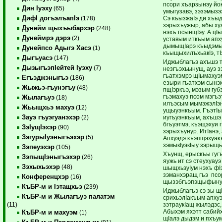
псори хъарзынэу йокI
Дин Iуэху
(65)
умыгузавэ, зэзэмызэ
ДифI догъэлъапIэ
Сэ къызжаIэ ди хъыд
(178)
зэрыхъужыр, абы ху
Дунейм щыхъыбархэр
(248)
нэхъ псынщIэу. А цI
Дунеймрэ дэрэ
(2)
уставым иткъым апх
дымыщIарэ къыдэмы
Дунейпсо Адыгэ Хасэ
(1)
къыщыхилъхьакIэ, тIэ
Дыгъуасэ
(147)
Иджыблагъэ ахъшэ т
ДызыгъэпIейтей Iуэху
(7)
незгъэхьынущ, ауэ з
гъатхэмрэ щIымахуэм
Егъэджэныгъэ
(186)
езыри гъатхэм сынэ
Жыжьэ-гъунэгъу
(48)
пщIэркъэ, мэзым гу
гъэмахуэ псом мэгъэ
Жылагъуэ
(18)
илъэсым мымэжэлIэн 
Жьыщхьэ махуэ
(12)
ущыуэнкъым. ГъэтI
Зауэ гъуэгуанэхэр
иугъуэнкъым, ахъшэ
(2)
бгъуэтмэ, къэщэхуи 
ЗэIущIэхэр
(90)
зэрыхъунур. ИтIанэ, 
ЗэгурыIуэныгъэхэр
(5)
Апхуэдэ къэпщэхуакъ
зэмыкIуэкIыу зэрыщ
Зэпеуэхэр
(105)
Хъунщ, ерыскъы гугъ
ЗэпыщIэныгъэхэр
(26)
яужь ит сэ стеухуау
Зэхыхьэхэр
(48)
шыщхьэуIум нэхъ фIэ
зэманхэращ гъэ пс
Конференцхэр
(16)
щызэбгъэпэщыфынур.
КъБР-м и Iэтащхьэ
(239)
Иджыблагъэ сэ зы щ
КъБР-м и Жылагъуэ палатэм
срихьэлIакъым апху
зэтраукIащ жылэдэс,
(11)
Абыхэм яхэтт сабийх
КъБР-м и махуэм
(1)
щIалэ дыдэм и пхъум