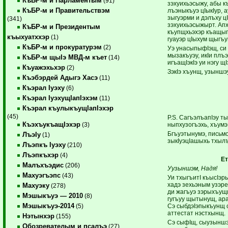
КъБР-м и Парламентым
(91)
зэхуихьэсыжу, абы к
КъБР-м и Правительствэм
лъэныкъуэ цIыкIур, 
зыгуэрми и дэлъху цI
(341)
зэхуихьэсыжырт. Апх
КъБР-м и Президентым
къупщхьэхэр къащып
къыхуатххэр
(1)
гуауэр цIыхум щыгъ
КъБР-м и прокуратурэм
(2)
Уэ унасыпыфIэщ, си 
мызакъуэу, икIи плъэ
КъБР-м щыIэ МВД-м къет
(14)
игъащIэкIэ уи нэгу щ
Къуажэхьхэр
(2)
ЗэкIэ хъунщ, узыншэ
Къэбэрдей Адыгэ Хасэ
(11)
Къэрал Iуэху
(6)
Къэрал IуэхущIапIэхэм
(11)
Къэрал къулыкъущIапIэхэр
(45)
P.S. СагъэлъапIэу т
КъэхъукъащIэхэр
ныпхузогъэхь, хъумэ
(3)
Бгъуэтынумэ, письм
ЛъэIу
(1)
зыкIуэцIашыхь тхылъ
Лъэпкъ Iуэху
(210)
Лъэпкъхэр
(4)
Ет
Малъхъэдис
(206)
Уузыншэм, Надя!
Махуэгъэпс
(43)
Уи тхыгъитI къысIэ
хадэ зехьэным узэре
Махуэку
(278)
ди жагъуэ зэрыхъущ
Мэшыкъуэ — 2010
(8)
гугъуу щытынущ, ара
Мэшыкъуэ-2014
Сэ сыбдэIэпыкъунщ с
(5)
аттестат нэстхынщ.
Нэтынхэр
(155)
Сэ сыфIщ, сыузыншэ
Обозревателым и псалъэ
(27)