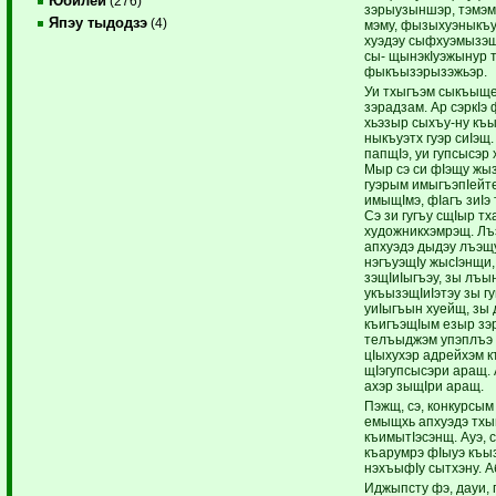
Юбилей
(276)
зэрыузыншэр, тэмэм
Япэу тыдодзэ
(4)
мэму, фызыхуэныкъу
хуэдэу сыфхуэмызэшм
сы- щынэкIуэжынур 
фыкъызэрызэжьэр.
Уи тхыгъэм сыкъыще
зэрадзам. Ар сэркIэ
хьэзыр сыхъу-ну къ
ныкъуэтх гуэр сиIэщ
папщIэ, уи гупсысэр
Мыр сэ си фIэщу жыз
гуэрым имыгъэпIейте
имыщIмэ, фIагъ зиIэ
Сэ зи гугъу сщIыр тх
художникхэмрэщ. Лъ
апхуэдэ дыдэу лъэщ
нэгъуэщIу жысIэнщи,
зэщIиIыгъэу, зы лъы
укъызэщIиIэтэу зы 
уиIыгъын хуейщ, зы 
къигъэщIым езыр зэ
телъыджэм упэплъэ 
цIыхухэр адрейхэм к
щIэгупсысэри аращ.
ахэр зыщIри аращ.
Пэжщ, сэ, конкурсым
емыщхь апхуэдэ тхыг
къимытIэсэнщ. Ауэ, 
къарумрэ фIыуэ къыз
нэхъыфIу сытхэну. А
Иджыпсту фэ, дауи, 