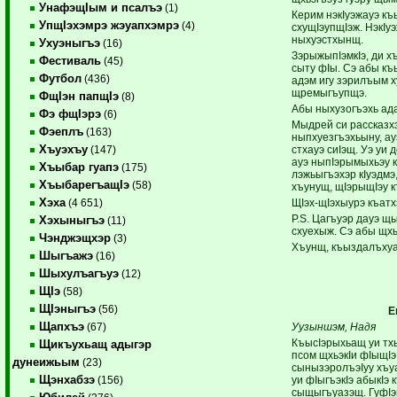
УнафэщIым и псалъэ
(1)
Керим нэкIуэжауэ къ
УпщIэхэмрэ жэуапхэмрэ
(4)
схущIэупщIэж. НэкIуэ
ныхуэстхынщ.
Ухуэныгъэ
(16)
ЗэрыжыпIэмкIэ, ди х
Фестиваль
(45)
сыту фIы. Сэ абы къ
Футбол
(436)
адэм игу зэрилъым х
щремыгъупщэ.
ФщIэн папщIэ
(8)
Абы ныхузогъэхь ада
Фэ фщIэрэ
(6)
Мыдрей си рассказх
Фэеплъ
(163)
ныпхуезгъэхьыну, ауэ
Хъуэхъу
стхауэ сиIэщ. Уэ уи
(147)
ауэ ныпIэрымыхьэу к
Хъыбар гуапэ
(175)
лэжьыгъэхэр кIуэдмэ
ХъыбарегъащIэ
(58)
хъунущ, щIэрыщIэу 
Хэха
ЩIэх-щIэхыурэ къатх
(4 651)
Р.S. Цагъуэр дауэ щ
Хэхыныгъэ
(11)
схуехыж. Сэ абы щх
Чэнджэщхэр
(3)
Хъунщ, къыздалъхуа
Шыгъажэ
(16)
Шыхулъагъуэ
(12)
ЩIэ
(58)
ЩIэныгъэ
(56)
Е
Щапхъэ
Уузыншэм, Надя
(67)
КъысIэрыхьащ уи тхы
Щикъухьащ адыгэр
псом щхьэкIи фIыщIэ
дунеижьым
(23)
сынызэролъэIуу хъу
Щэнхабзэ
уи фIыгъэкIэ абыкIэ
(156)
сыщыгъуазэщ. ГуфIэ