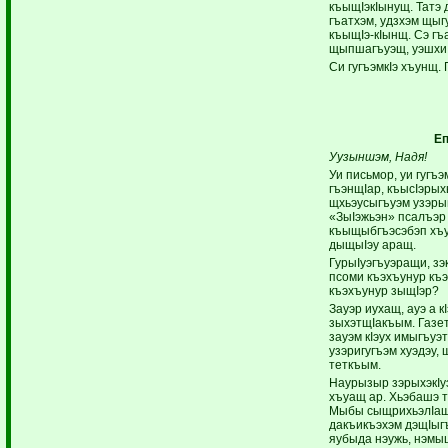
къыщIэкIынущ. Татэ 
гъатхэм, удзхэм щыг
къыщIэ-кIынщ. Сэ гъ
щыпшагъуэщ, уэшхи
Си гугъэмкIэ хъунщ.
Еп
Уузыншэм, Надя!
Уи письмор, уи гугъ
гъэнщIар, къысIэрых
щхьэусыгъуэм узэры
«ЗыIэжьэн» псалъэр
къыщыбгъэсэбэп хъу
дыщыIэу аращ.
ГурыIуэгъуэращи, зэ
псоми къэхъунур къэ
къэхъунур зыщIэр?
Зауэр иухащ, ауэ а 
зыхэтщIакъым. Газет
зауэм кIэух имыгъуэ
узэригугъэм хуэдэу,
теткъым.
Наурызыр зэрыхэкIуэ
хъуащ ар. Хьэбашэ т
Мыбы сыщрихьэлIащ 
дакъикъэхэм дэщIыгъ
яубыда нэужь, нэмыц