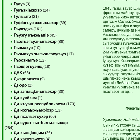
Гуауэ
(3)
1945 гъэм, зауэр щи
ГукъэкIыжхэр
(24)
фронтым майору щыI
Гулъытэ
(21)
укъеплъыхмэ» автоб
щетхыж Сальск бжьэ
ГуфIэгъуэ зэхыхьэхэр
(39)
нэсыху къикIуа и зау
Гъуазджэ
(161)
саперу, иужькIэ дзэ
Ажалымрэ зауэлIымр
Гъуэгу къежьапIэ
(45)
ямызэхуакуу псэзэпы
Гъэлъэгъуэныгъэхэр
(88)
сыт хуэдиз гугъуехь
Гъэмахуэ
зэи и гугъу ищIакъым
(10)
2-м къигъэхьа тхыгъ
Гъэмахуэ зыгъэпсэхугъуэ
(17)
укIыгъэрэ лейрэ зы
Гъэсэныгъэ
(12)
Iуэхугъуэ. Къызэры
хузэфIэкIынутэкъым.
ГъэщIэгъуэнщ
(18)
пхуэгъэнэIуэжынукъы
ДАХ
(63)
зыхуэдэр, зауэм 
щIыпIэхэр нэхъ къыщ
Джэрпэджэж
(9)
иужькIэ Либавэ, Риг
Дзюдо
(2)
къалэм къригъэха т
Ди зэпыщIэныгъэхэр
псалъэрт итар…
(30)
Ди куейхэм
(1)
Ди къуэш республикэхэм
(173)
Фронты
Ди нэхъыжьыфIхэр
(13)
Ди псэлъэгъухэр
(60)
Уузыншэм, Надеждэ
Ди сурэт гъэтIылъыгъэхэр
Сыныпхуэтхэну сыщы
(284)
зыIэщIэзгъэкIыркъым
Ди хьэщIэщым
(26)
сынызэрытхэри, идж
сыузыншэщ. Газетыр
Ди хэкуэгъухэр
(4)