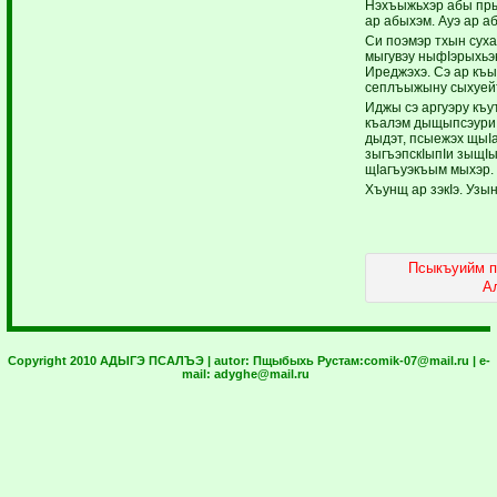
Нэхъыжьхэр абы пр
ар абыхэм. Ауэ ар а
Си поэмэр тхын суха
мыгувэу ныфIэрыхьэ
Иреджэхэ. Сэ ар къы
сеплъыжыну сыхуей
Иджы сэ аргуэру къ
къалэм дыщыпсэури,
дыдэт, псыежэх щыI
зыгъэпскIыпIи зыщIы
щIагъуэкъым мыхэр.
Хъунщ ар зэкIэ. Узы
Псыкъуийм 
А
Copyright 2010 АДЫГЭ ПСАЛЪЭ | autor:
Пщыбыхь Рустам:
comik-07@mail.ru
| e-
mail:
adyghe@mail.ru