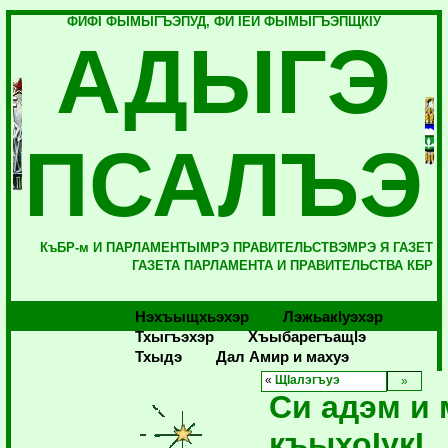
ФИФI ФЫМЫГЪЭПУД, ФИ IЕЙ ФЫМЫГЪЭПЩКIУ
АДЫГЭ
ПСАЛЪЭ
КъБР-м И ПАРЛАМЕНТЫМРЭ ПРАВИТЕЛЬСТВЭМРЭ Я ГАЗЕТ
ГАЗЕТА ПАРЛАМЕНТА И ПРАВИТЕЛЬСТВА КБР
Нэхъыщхьэхэр
Лэжьакlуэхэр
Тхыгъэхэр
Хъыбарегъащlэ
Тхыдэ
Дал Амир и махуэ
«
ЩIалэгъуэ
Си адэм и
къыхоIукI