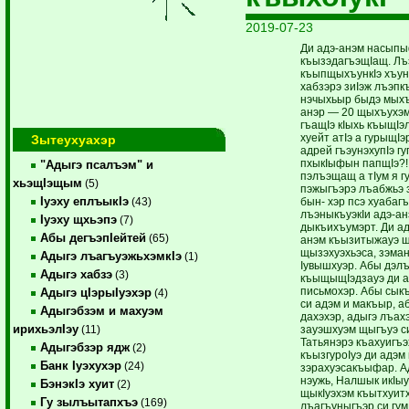
2019-07-23
Ди адэ-анэм насыпы
къызэдагъэщIащ. Лъ
къыпщыхъункIэ хъуну
хабзэрэ зиIэж лъэпк
нэчыхьыр быдэ мыхъу
анэр — 20 щыхъухэм
гъащIэ кIыхь къыщIэ
хуейт атIэ а гурыщIэ
Зытеухуахэр
адрей гъэунэхупIэ гу
пхыкIыфын папщIэ?! 
"Адыгэ псалъэм" и
пэлъэщащ а тIум я г
хьэщIэщым
(5)
пэжыгъэрэ лъабжьэ 
Iуэху еплъыкIэ
бын- хэр псэ хуабаг
(43)
лъэныкъуэкIи адэ-а
Iуэху щхьэпэ
(7)
дыкъихъумэрт. Ди ад
Абы дегъэпIейтей
(65)
анэм къызитыжауэ щ
щызэхуэхьэса, зэма
Адыгэ лъагъуэжьхэмкIэ
(1)
Iувышхуэр. Абы дэл
Адыгэ хабзэ
(3)
къыщыщIэдзауэ ди а
письмохэр. Абы сыкъ
Адыгэ цIэрыIуэхэр
(4)
си адэм и макъыр, аб
Адыгэбзэм и махуэм
дахэхэр, адыгэ лъах
ирихьэлIэу
зауэшхуэм щыгъуэ с
(11)
Татьянэрэ къахуигъэ
Адыгэбзэр ядж
(2)
къызгуроIуэ ди адэм 
Банк Iуэхухэр
(24)
зэрахуэсакъыфар. А
нэужь, Налшык икIы
БэнэкIэ хуит
(2)
щыкIуэхэм къытхуит
Гу зылъытапхъэ
(169)
лъагъуныгъэр си гу