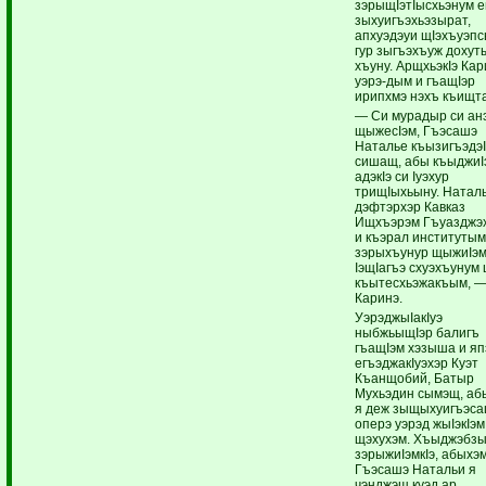
зэрыщIэтIысхьэнум е
зыхуигъэхьэзырат,
апхуэдэуи щIэхъуэп
гур зыгъэхъуж дохут
хъуну. АрщхьэкIэ Ка
уэрэ-дым и гъащIэр
ирипхмэ нэхъ къищт
— Си мурадыр си ан
щыжесIэм, Гъэсашэ
Наталье къызигъэдэI
сишащ, абы къыджиI
адэкIэ си Iуэхур
трищIыхьыну. Наталь
дэфтэрхэр Кавказ
Ищхъэрэм Гъуазджэх
и къэрал институтым
зэрыхъунур щыжиIэм
IэщIагъэ схуэхъунум
къытесхьэжакъым, —
Каринэ.
УэрэджыIакIуэ
ныбжьыщIэр балигъ
гъащIэм хэзыша и яп
егъэджакIуэхэр Куэт
Къанщобий, Батыр
Мухьэдин сымэщ, аб
я деж зыщыхуигъэс
оперэ уэрэд жыIэкIэм
щэхухэм. Хъыджэбз
зэрыжиIэмкIэ, абыхэ
Гъэсашэ Натальи я
чэнджэщ куэд ар