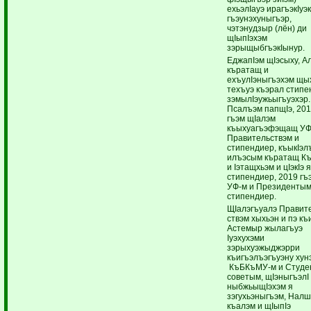
ехьэлIауэ ирагъэкIуэк
гъэунэхуныгъэр,
чэтэнудзыр (лён) ди
щIыпIэхэм
зэрыщыбгъэкIынур.
ЕджапIэм щIэсыху, А
къратащ и
ехъулIэныгъэхэм щы
техъуэ къэрал стипе
зэмылIэужьыгъуэхэр.
Псалъэм папщIэ, 20
гъэм щIалэм
къыхуагъэфэщащ УФ
Правительствэм и
стипендиер, къыкIэл
илъэсым къратащ К
и Iэтащхьэм и цIэкIэ 
стипендиер, 2019 гъ
УФ-м и Президентым
стипендиер.
ЩIалэгъуалэ Правит
ствэм хыхьэн и пэ къ
Астемыр жылагъуэ
Iуэхухэми
зэрыхуэжыджэрри
къигъэлъэгъуэну хун
КъБКъМУ-м и Студе
советым, щIэныгъэлI
ныбжьыщIэхэм я
зэгухьэныгъэм, Нал
къалэм и щIыпIэ