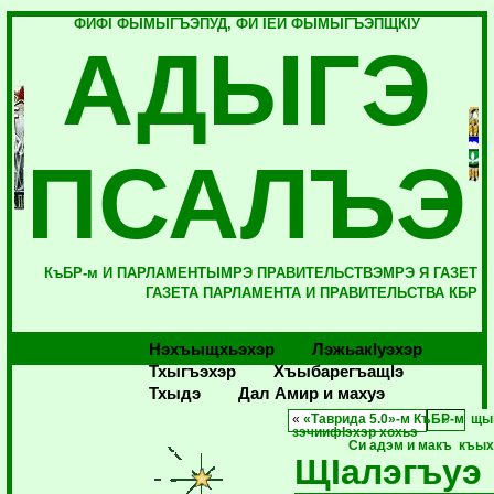
ФИФI ФЫМЫГЪЭПУД, ФИ IЕЙ ФЫМЫГЪЭПЩКIУ
АДЫГЭ
ПСАЛЪЭ
КъБР-м И ПАРЛАМЕНТЫМРЭ ПРАВИТЕЛЬСТВЭМРЭ Я ГАЗЕТ
ГАЗЕТА ПАРЛАМЕНТА И ПРАВИТЕЛЬСТВА КБР
Нэхъыщхьэхэр
Лэжьакlуэхэр
Тхыгъэхэр
Хъыбарегъащlэ
Тхыдэ
Дал Амир и махуэ
«
«Таврида 5.0»-м КъБР-м щ
зэчиифIэхэр хохьэ
Си адэм и макъ къыхо
ЩIалэгъуэ