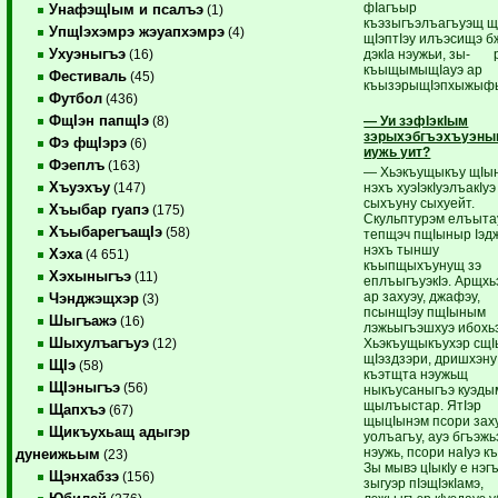
фIагъыр
УнафэщIым и псалъэ
(1)
къэзыгъэлъагъуэщ 
УпщIэхэмрэ жэуапхэмрэ
(4)
щIэптIэу илъэсищэ б
Ухуэныгъэ
дэкIа нэужьи, зы- 
(16)
къыщымыщIауэ ар
Фестиваль
(45)
къызэрыщIэпхыжыф
Футбол
(436)
ФщIэн папщIэ
— Уи зэфIэкIым
(8)
зэрыхэбгъэхъуэны
Фэ фщIэрэ
(6)
иужь уит?
Фэеплъ
(163)
— Хьэкъущыкъу щIы
Хъуэхъу
нэхъ хуэIэкIуэлъакIуэ
(147)
сыхъуну сыхуейт.
Хъыбар гуапэ
(175)
Скульптурэм елъыта
ХъыбарегъащIэ
(58)
тепщэч пщIыныр Iэдж
нэхъ тыншу
Хэха
(4 651)
къыпщыхъунущ зэ
Хэхыныгъэ
(11)
еплъыгъуэкIэ. Арщхь
ар захуэу, джафэу,
Чэнджэщхэр
(3)
псынщIэу пщIыным
Шыгъажэ
(16)
лэжьыгъэшхуэ ибохьэ
Шыхулъагъуэ
Хьэкъущыкъухэр сщI
(12)
щIэздзэри, дришхэну
ЩIэ
(58)
къэтщта нэужьщ
ЩIэныгъэ
(56)
ныкъусаныгъэ куэдым
щылъыстар. ЯтIэр
Щапхъэ
(67)
щыцIынэм псори зах
Щикъухьащ адыгэр
уолъагъу, ауэ бгъэж
нэужь, псори наIуэ к
дунеижьым
(23)
Зы мывэ цIыкIу е нэг
Щэнхабзэ
(156)
зыгуэр пIэщIэкIамэ,