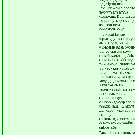
щIэдэIуащ икIи
нэхъыжьхэм я псалъ
гъуэгугъэлъагъуэ
хуэхъуащ. Къапщтэм
ахэращ утыку къыщи
кIэ ноби абы
къыдэIэпыкъур.
— Ди зэфIэкIым
зэрыхыдигъэгъэхъуэ
мызакъуэу, Батыр
Мухьэдин адэм хуэдэ
гуапэу сытым дежи
къыдбгъэдэтащ. Абы
къыджиIэрт: «Утыку
фихьамэ, а IэщIагъэ
гур нэсу къыхузэIуфх
арыншамэ, цIыхум я
нэфхьэсынур мащIэщ
Апхуэдэ дыдэуи Гъэ
Наталье сыт и
лъэныкъуэкIи дигъэI
артистым и пщэ
къалэнышхуэ
къызэрыдэхуэр зэпы
къыджиIащ. «ЦIыхум
щапхъэу ялъагъур у
итращи,
къыщIывдэплъеин щ
хъэ фхэлъын хуейщ»
жиIэрт абы.
ЕджапIэ нэхъыщхьэ