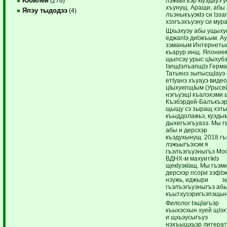
Юбилей
лэжьыгъэр кIуэдауэ 
(276)
хъунущ. Аращи, абы
Япэу тыдодзэ
(4)
лъэныкъуэкIэ си Iэза
хэзгъэхъуэну си мур
Щхьэхуэу абы ущыху
еджапIэ диIэкъым. Ау
зэманым Интернеты
къарур инщ. Японие
щыпсэу урыс цIыхуб
IэпщIэлъапщIэ Герм
Татьянэ зыпысщIауэ
етIуанэ хъуауэ видео
цIыхуипщIым (Урысе
нэгъуэщI къалэхэми
Къэбэрдей-Балъкъэ
щыщу сэ зыращ хэты
къыддолажьэ, куэды
дыхегъэгъуазэ. Мы г
абы и дерсхэр
къэдухынущ. 2018 гъ
лэжьыгъэхэм я
гъэлъэгъуэныгъэ Мос
ВДНХ-м махуитIкIэ
щекIуэкIащ. Мы гъэм
дерсхэр псори зэфIэк
нэужь, иджыри з
гъэлъэгъуэныгъэ аб
къытхузэригъэпэщы
Филолог IэщIагъэр
къыхэсхын хуей щIэ
и щхьэусыгъуэ
нэхъыщхьэр литерат