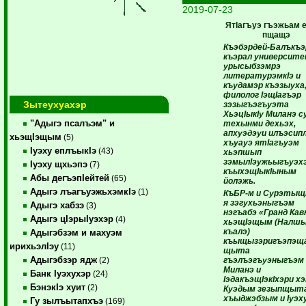
2019-07-23
ЯтIагъуэ гъэжьам
пщащэ
Къэбэрдей-Балъкъэ
къэрал университ
урысыбзэмрэ
литературэмкIэ и
къудамэр къэзыуха
филолог IэщIагъэр
Зытеухуахэр
зэзыгъэгъуэта
ХьэцIыкIу Миланэ 
"Адыгэ псалъэм" и
техынми дехьэх,
апхуэдэуи илъэсипл
хьэщIэщым
(5)
хъуауэ ятIагъуэм
Iуэху еплъыкIэ
(43)
хьэпшып
зэмылIэужьыгъуэх
Iуэху щхьэпэ
(7)
къыхэщIыкIыным
Абы дегъэпIейтей
(65)
йолэжь.
Адыгэ лъагъуэжьхэмкIэ
(1)
КъБР-м и Сурэтыщ
я зэгухьэныгъэм
Адыгэ хабзэ
(3)
нэгъабэ «Гранд Кав
Адыгэ цIэрыIуэхэр
(4)
хьэщIэщым (Налш
къалэ)
Адыгэбзэм и махуэм
къыщызэригъэпэщ
ирихьэлIэу
(11)
щыта
Адыгэбзэр ядж
гъэлъэгъуэныгъэм
(2)
Миланэ и
Банк Iуэхухэр
(24)
IэдакъэщIэкIхэри х
БэнэкIэ хуит
(2)
Куэдым зезыпщыт
хъыджэбзым и Iуэх
Гу зылъытапхъэ
(169)