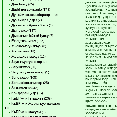
деж зыщIыщимыубгъ
Дин Iуэху
(65)
Ауэ, нэхъыжьыIуэхэм
ДифI догъэлъапIэ
зэращIэжщи, Налшы
(178)
къалэм и Александро
Дунейм щыхъыбархэр
(248)
хьэблэм дэту щытащ
Дунеймрэ дэрэ
(2)
керами-кэ заводышху
жагъуэ зэрыхъунщи,
Дунейпсо Адыгэ Хасэ
(1)
хуэмурэ хокIуэдэж.
Дыгъуасэ
(147)
НэгъуэщI къэралхэм
къакIэрымыхуу, а
ДызыгъэпIейтей Iуэху
(7)
IуэхущIапIэм
Егъэджэныгъэ
(186)
хьэкъущыкъухэр
Жыжьэ-гъунэгъу
къыщыщIагъэкIырт. 
(48)
зэманым кхъуэщынхэ
Жылагъуэ
(18)
елэжьахэм ящIэж ар.
Жьыщхьэ махуэ
(12)
Къэралым цIыхум ап
IуэхуфI
Зауэ гъуэгуанэхэр
(2)
къыхузэригъэпэщыф
ЗэIущIэхэр
(90)
зэрыщытам ущедаIуэ
уохъуапсэ икIи уи жа
ЗэгурыIуэныгъэхэр
(5)
мэхъу ди зэманым а
Зэпеуэхэр
(105)
къызэрымысар. Шэч
ЗэпыщIэныгъэхэр
хэмылъу, нобэ
(26)
унэтIыныгъэ куэдкIэ
Зэхыхьэхэр
(48)
зыужьыныгъэ дгъуэт
Конференцхэр
(16)
ауэ тIэщIэхуащ мы
зэманым хъарзынэу 
КъБР-м и Iэтащхьэ
(239)
щыта гуэрхэри.
КъБР-м и Жылагъуэ палатэм
КхъуэщынхэкIхэр щI
(11)
сыщыдихьэхым, абы
КъБР-м и махуэм
(1)
зэрелэжьым
сыхуэзыгъэсэн