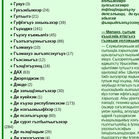
еплъыкIэмрэ
Гуауэ
(3)
гупсысэхэмрэ
тфIэщIэщыгъуэу
ГукъэкIыжхэр
(24)
депсэлъащи, ди г
Гулъытэ
(21)
абыхэм
ГуфIэгъуэ зэхыхьэхэр
фыщыдгъэгъуэзэну
(39)
Гъуазджэ
(161)
— Миланэ, сытым
Гъуэгу къежьапIэ
(45)
къыхэкIа ятIагъуэ
гъэжьам уелэжьын
Гъэлъэгъуэныгъэхэр
(88)
— СхужыIэнукъым а
Гъэмахуэ
(10)
сыпыщIа зэрыхъуам
Гъэмахуэ зыгъэпсэхугъуэ
(17)
щхьэусыгъуэ пыухык
иIауэ. Сызэреплъымк
Гъэсэныгъэ
(12)
иджыпсту Урысейми 
ГъэщIэгъуэнщ
(18)
щIыпIэми гулъытэ нэ
ДАХ
щыхуащI абы. ЦIыхух
(63)
IэкIэ зыгуэрхэр ящIы
Джэрпэджэж
(9)
гупыж ящI хъуащ. А
Дзюдо
(2)
хеубыдэ ятIагъуэ гъ
къыхэщIыкIа хьэпшы
Ди зэпыщIэныгъэхэр
(30)
кIуэ пэтми яфIэгъэщI
Ди куейхэм
(1)
зэрыхъур. Абы урил
папщIэ, техникэ щхь
Ди къуэш республикэхэм
(173)
(хьэкур зэгъэпэщыпх
Ди нэхъыжьыфIхэр
(13)
уиIэн хуейщ, апхуэдэ
Ди псэлъэгъухэр
адрей гъуазджэхэм
(60)
къащхьэщыкIыу нэхъ
Ди сурэт гъэтIылъыгъэхэр
гъуэтыгъуейщ а Iуэх
(284)
ухуэзыгъэсэфын
Ди хьэщIэщым
(26)
IэпщIэлъапщIэхэри. 
къысщохъу мы Iуэху
Ди хэкуэгъухэр
(4)