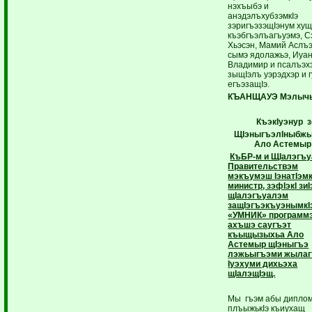
нэхъыбэ и
анэдэлъхубзэмкIэ
зэригъэзэщIэнум хущ
къэбгъэлъагъуэмэ, С
Хьэсэн, Мамий Аслъ
сымэ ядолажьэ, Иуа
Владимир и псалъэх
зыщIэлъ уэрэдхэр и 
егъэзащIэ.
КЪАНЩАУЭ
Мэлыч
Къэк
I
уэнур з
ЩI
эныгъэлI
ныбжь
Ало Астемыр
КъБР-м и ЩIалэгъ
Правительствэм
мэкъумэш IэнатIэмк
министр, зэфIэкI зиI
щIалэгъуалэм
защIэгъэкъуэнымкI
«УМНИК» программ
ахъшэ саугъэт
къыщызыхьа Ало
Астемыр щIэныгъэ
лэжьыгъэми жылаг
Iуэхуми дихьэха
щIалэщIэщ.
Мы гъэм абы дипло
плъыжькIэ къиухащ