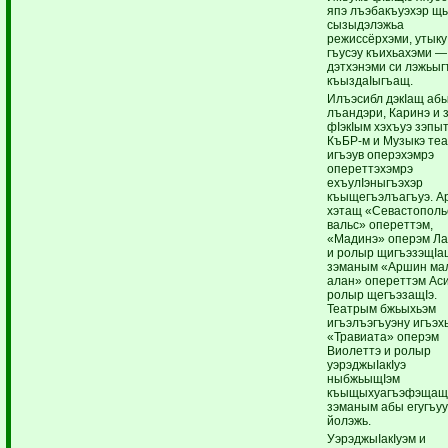
япэ лъэбакъуэхэр щ
сызыдэлэжьа
режиссёрхэми, утыку
гъусэу къихьахэми —
дэтхэнэми си лэжьыг
къыздаIыгъащ.
Илъэсибл дэкIащ аб
лъандэри, Каринэ и з
фIэкIым хэхъуэ зэпы
КъБР-м и Музыкэ те
игъэув оперэхэмрэ
опереттэхэмрэ
ехъулIэныгъэхэр
къыщегъэлъагъуэ. А
хэтащ «Севастополь
вальс» опереттэм,
«Мадинэ» оперэм Л
и ролыр щигъэзэщIа
зэманым «Аршин ма
алан» опереттэм Аси
ролыр щегъэзащIэ.
Театрым бжьыхьэм
игъэлъэгъуэну игъэх
«Травиата» оперэм
Виолеттэ и ролыр
уэрэджыIакIуэ
ныбжьыщIэм
къыщыхуагъэфэщащ
зэманым абы егугъу
йолэжь.
УэрэджыIакIуэм и