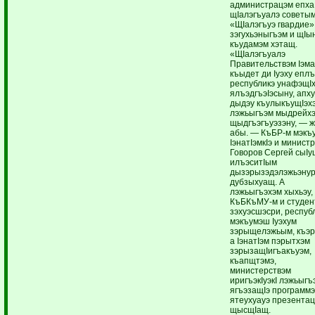
администрацэм епха
щIалэгъуалэ советым
«ЩIалэгъуэ гвардие»
зэгухьэныгъэм и щIы
къудамэм хэтащ.
«ЩIалэгъуалэ
Правительствэм Iэм
къыдет ди Iуэху епл
республикэ унафэщI
ялъэдгъэIэсыну, апх
дыдэу къулыкъущIэх
лэжьыгъэм мыдрейх
щыдгъэгъуэзэну, — ж
абы. — КъБР-м мэкъ
IэнатIэмкIэ и минист
Говоров Сергей сыIу
илъэситIым
дызэрызэдэлэжьэну
дубзыхуащ. А
лэжьыгъэхэм хыхьэу,
КъБКъМУ-м и студен
зэхуэсшэсри, респуб
мэкъумэш Iуэхум
зэрыщелэжьым, къэ
а IэнатIэм пэрытхэм
зэрызащIигъакъуэм,
къапщтэмэ,
министерствэм
иригъэкIуэкI лэжьыгъ
ягъэзащIэ программ
ятеухуауэ презента
щысщIащ.