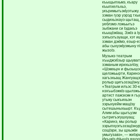
къыщыпхьмэ, къару
къыпхелъхьэ,
укъримыгъэкIуэтыжу.
зэман гуэр уэрэд тх
сыдихьэхауэ щытащ,
уеблэмэ лэжьыгъэ
зыбжани си Iэдакъэ
къыщIэкIащ. ЗэкIэ а I
зэпызгъэуащи, хэт и
зэман дэкIмэ, езыр-е
абы сыхуэкIуэжыну п
жызоIэ.
Музыкэ театрым
хъыджэбзыр щыуваг
зэманым ирихьэлIэу,
«Шэмхьун и фызыш
щелэжьырти, Каринэ
хагъэхьащ Жангуащэ
ролыр щигъэзэщIэну
«Театрым илъэс 30-кI
нэхъыбэжкIэ щылэжь
артист пажэхэм я гъ
утыку сыкъихьэн
зэрыхуейм мащIэу
сытешыныхьырт. Къ
Алим абы щыгъуэм
сытригъэгушхуащ:
«Каринэ, мы ролыр
зэрыпхуэгъэзэщIэну
сощIэри, зы щхьэкIи
умыгузавэ», — жиIэр
ИкъукIэ фIыщIэ яхуз