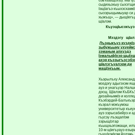
бэв къыщохъу. Мы Iу
сыдихьэхыу сыхэтщи
IэщIагъэ къыхэсхамкI
сызэрыщымыуар си д
хьэкъщ», — дыщIегъ
щIалэм.
КъуэщIысокъуэ 
Мэздэгу щI
ал
Лъэныкъуэ куэдкIэ
зыбужьыну ухуеймэ
зэманым апхуэдэ
IэмалыфIхэр щыIэщ,
ахэр къэзыгъэсэбэ
щIалэгъуалэри ди
мащIэкъым.
Хьэрылъху Александ
мэздэгу адыгэхэм я
ауэ и унагъуэр Налш
дэсщ. ЩIалэм КъБКъ
дизайнымкIэ и колле
Къэбэрдей-Балъкъэ
къэрал мэкъумэш
университетыр къиу
ауэ зэрысабийрэ и а
гъусэу лъэщапIэм
зэрыщIэтар
къыщхьэпэжащи, ил
10-м щIигъуауэ езыр
гъущIхэкIхэм йолэжь.