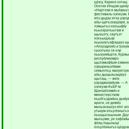
щIэсу, Каринэ хэтащ
Осетие Ипщэм щекIу
«Нартхэм я мыIэрыс
фестиваль-зэпеуэм.
япэ дыдэу итха уэрэ
абы щигъэзащIэри, 
лэжьыгъэ нэхъыфIу
къызэралъытам и
щыхьэту, саугъэт
нэхъыщхьэр
къыхуагъэфэщауэ щ
«АпхуэдизкIэ а Iуэху
сыхэтыну си нэр
къыхуикIырти, Куржы
республикэмрэ
щызэмыфIым зэманк
зэрырихьэлIами
семыплъу, махуитхук
абы дыщыхьэщIауэ
щытащ, — жеIэ
уэрэджыIакIуэм. — А
зэпеуэм КъБР-м
ЩэнхабзэмкIэ и
министерствэм
къыбгъэдэкIыу дыкIу
арати, си дежкIэ
мыхьэнэшхуэ иIэт ап
утыкум ехъулIэныгъэ
къыщысхьыным. Дау
мыхъуми, уи зэфIэкI
фIэщ пщызыщI
ехъулIэныгъэ щIэдза