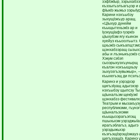
зэфIэкIыр, зэрыхабзэ
къэзыгъэлъагъуэр и 
фIыкIэ жыжьэ зэрыIу
Карини нэхъыбэу
зыхущIэкъур аращ.
«ЦIыхур дунейм
къыщытехьэкIэ ар и
IуэхущIафэ гуэркIэ
цIыхубэм ягу къинэн
хуейуэ къызолъытэ.
щхьэкIэ сыкъапщтэмэ
щэнхабзэращ сызыхэ
абы и лъэныкъуэкIэ 
Хэкум сэбэп
сызэрыхуэхъунырщ
къалэн нэхъыщхьэу
зыхуэзгъэувыжыр», 
къыхегъэщ ди псэлъэ
Каринэ и уэрэдхэр
щигъэIуащ адыгэхэр
нэхъыбэу щыпсэу Ты
щIыналъэм щекIуэкI
щэнхабзэ фестивалх
Театрым и мызакъуэу
республикэми, гъунэ
щIыналъэхэми
къыщызэрагъэпэщ
пшыхьхэм уэрэджыIа
ирагъэблагъэ, адыгэ
уэрэдыжьхэр
къэгъэщIэрэщIэжауэ 
щегъэзащIэ. Каринэ 