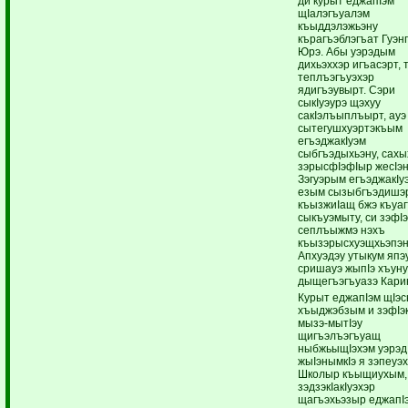
ди курыт еджапIэм
щIалэгъуалэм
къыддэлэжьэну
кърагъэблэгъат Гуэн
Юрэ. Абы уэрэдым
дихьэххэр игъасэрт, 
теплъэгъуэхэр
ядигъэувырт. Сэри
сыкIуэурэ щэхуу
сакIэлъыплъырт, ауэ
сытегушхуэртэкъым
егъэджакIуэм
сыбгъэдыхьэну, сахы
зэрысфIэфIыр жесIэн
Зэгуэрым егъэджакIу
езым сызыбгъэдишэ
къызжиIащ бжэ къуа
сыкъуэмыту, си зэфI
сеплъыжмэ нэхъ
къызэрысхуэщхьэпэн
Апхуэдэу утыкум япэ
сришауэ жыпIэ хъун
дыщегъэгъуазэ Кари
Курыт еджапIэм щIэс
хъыджэбзым и зэфIэ
мызэ-мытIэу
щигъэлъэгъуащ
ныбжьыщIэхэм уэрэд
жыIэнымкIэ я зэпеуэх
Школыр къыщиухым,
зэдзэкIакIуэхэр
щагъэхьэзыр еджапI