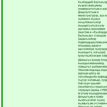
Къэбэрдей-Балъкъэ
къэрал мэкъумэш
университетым и аг
факультетым и
магистратурэр, ауэ 
зыбжанэ хъуауэ
ехъулIэныгъэхэр
къыщигъэлъагъуэу
щолажьэ агрохимие
IэнатIэм и «Къэбэрде
Балъкъэр» станцым.
IэщIагъэлIхэр
бэджэндырылажьэхэ
япыщIащ щIым и
щытыкIэнур зыхуэдэ
къапщытэ, нэгъуэщI
Iуэхутхьэбзэхэри зэф
ЩIэныгъэ Iуэхум Ало
къыщыхэжаныкIащ
лэжьыгъэ зыбжанэкIэ
Абыхэм ящыщщ еща
курсым щIэсу ар
зэгъэбыдылIа кафед
гъусэу зэлэжьар, гуэ
бэв хъун щхьэкIэ
ехьэлIапхъэ хущхъу
теухуауэ (аращ «УМ
м утыку къыщрихьари
фошыгъум и пIэкIэ
къэбгъэсэбэп хъуну
къэкIыгъэм («стевия
фIэщыгъэр зиIэм)