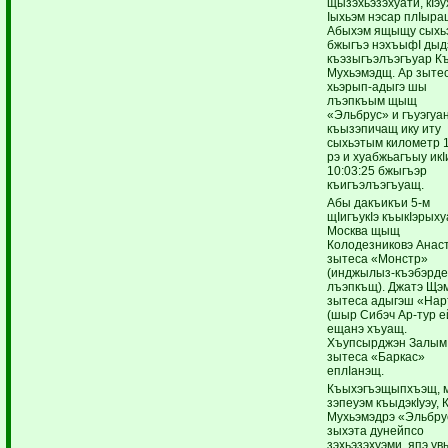
щызэхьэзэхуати, кIэу
Iыхьэм нэсар плIыра
Абыхэм ящыщу сыхь
бжыгъэ нэхъыфI дыд
къэзыгъэлъэгъуар К
Мухьэмэдщ. Ар зыте
хьэрып-адыгэ шы
лъэпкъым щыщ
«Эльбрус» и гъуэгуа
къызэпичащ ику иту
сыхьэтым километр 1
рэ и хуабжьагъыу икI
10:03:25 бжыгъэр
къигъэлъэгъуащ.
Абы дакъикъи 5-м
щIигъукIэ къыкIэрых
Москва щыщ
Колодезниковэ Анас
зытеса «Монстр»
(инджылыз-къэбэрд
лъэпкъщ). Джатэ Щэ
зытеса адыгэш «Нар
(шыр Сибэч Ар-тур 
ещанэ хъуащ.
Хъупсырджэн Залым
зытеса «Баркас»
еплIанэщ.
Къыхэгъэщыпхъэщ, 
зэпеуэм къыдэкIуэу, 
Мухьэмэдрэ «Эльбру
зыхэта дунейпсо
зэхьэзэхуэми япэ ув