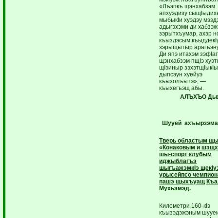
«Лъэпкъ щэнхабзэм
апхуэдизу сыщIыдих
мыбыкIи хуэдэу мэзд
адыгэхэми ди хабзэж
зэрытхъумар, ахэр н
къыздэсым къыддекI
зэрыщытыр арагъэн
Ди япэ итахэм зэфIа
щэнхабзэм пщIэ хуэтщ
щIэиныр зэхэтщIыкI
дыпсэун хуейуэ
къызолъытэ», —
къыхегъэщ абы.
АЛЪХЪО Ды
Шууей ахъырзэма
Тверь областым щы
«Конаковым и шэщ
шы-спорт клубым
иджыблагъэ
шыгъажэмкIэ щекIу
урысейпсо чемпио
пашэ щыхъуащ Къа
Мухьэмэд
.
Километри 160-кIэ
къызэдэжэным шууеи