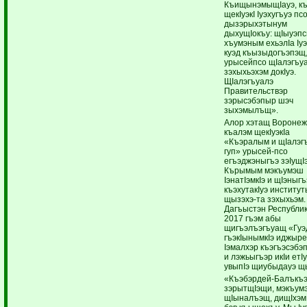
КъищынэмыщIауэ, к
щекIуэкI Iуэхугъуэ пс
дызэрыхэтынум
дыхущIокъу: щIыуэп
хъумэным ехьэлIа Iу
куэд къызыдогъэпэщ
урысейпсо щIалэгъу
зэхыхьэхэм докIуэ.
ЩIалэгъуалэ
Правительствэр
зэрысэбэпыр шэч
зыхэмылъщ».
Алор хэтащ Вороне
къалэм щекIуэкIа
«Къэралым и щIалэг
гуп» урысей-псо
егъэджэныгъэ зэIущI
Кърымым мэкъумэш
IэнатIэмкIэ и щIэныгъ
къэхутакIуэ институ
щызэхэ-та зэхыхьэм.
Дагъыстэн Республи
2017 гъэм абы
щигъэлъэгъуащ «Гуэ
гъэкIынымкIэ иджыр
Iэмалхэр къэгъэсэбэ
и лэжьыгъэр икIи етI
увыпIэ щиубыдауэ щ
«Къэбэрдей-Балъкъ
зэрытщIэщи, мэкъум
щIыналъэщ, дищIхэм