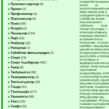
лъэщапIэм къыщаш
Политикэ партхэр
(9)
къалэ- ну
зыхуэзгъэувыжакъы
Проект
(1)
Iэмал имыIэу ахэр а
Профсоюзхэр
(4)
гъуазджэм хуэIэзэ сщ
Псалъэжьхэр
Сабийр мы Iуэхум
(4)
къыхэпшэным и
Псапэ
(56)
сэбэпына- гъыр
ПсэукIэ
(3)
зэпхар нэгъуэщIщ —
ятIагъуэм елэжьыху,
Пшыхьхэр
(134)
пэщэщэху абыхэм я
ПщIэ
(10)
къэухьым хохъуэ.
Къапщтэмэ, сэ езым 
ПэкIухэр
(32)
сабийри, зэрыцIыкIу
Репортаж
(7)
щхьэкIэ къэзмыгъанэ
Сабийхэм факъыхуеджэ
бгъэдэсшэурэ ятIагъ
(2)
хызогъэIэбэ, и Iэпэхэ
Спорт
(24)
игъэлэжьэн, и
Спорт хъыбархэр
(491)
жыджэрагъым хигъэ
папщIэ. Iэпэр нэхъы
Театр
(6)
зэрылажьэм
ТекIуэныгъэ
(59)
къищынэмыщIа, ятIа
и зэхэлъыкIэр къэпх
Телеграммэхэр
(3)
ухущIэкъухукIэ, цIых
Теплъэгъуэхэр
(29)
акъылми псэлъэкIэм
Тхыдэ
зрегъэужь, къыкIэлъы
(51)
и гупсысэкIэр жан мэ
ТхылъыщIэ
(227)
Апхуэдэ зэпыщIэныг
Узыншагъэ
(86)
яIэщ цIыхумрэ мы
гъуазджэмрэ. ЯтIагъ
Указ
(129)
гъэжьам къыхэщIыкI
Унафэ
(20)
кхъуэщынхэкIым и