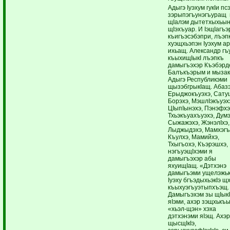
Адыгэ Iуэхум гукIи псэ
зэрыпэгъунэгъуращ
щIалэм дытетхыхьын
щIэхъуар. И IэщIагъэ
къигъэсэбэпри, лъэ
хуэщхьэпэн Iуэхум ар
ихьащ. Александр г
къыхищIыкI лъэпкъ
дамыгъэхэр Къэбэрд
Балъкъэрым и мызак
Адыгэ Республикэми
щызэбгрыкIащ. Абазэ
Ерыджокъуэхэ, Сату
Борэхэ, МэшлIэкъуэх
ЦIыпIынэхэ, Пэнэфхэ
Тхьэкъуахъуэхэ, Думэ
Сыжажэхэ, ЖэнэлIхэ,
Лыджыдэхэ, Мамхэгъ
Къулхэ, Мамийхэ,
Тхыгъохэ, Къэрэшхэ,
нэгъуэщIхэми я
дамыгъэхэр абы
яхуищIащ. «Дэтхэнэ
дамыгъэми ущелэжьк
Iуэху бгъэдыхьэкIэ щ
къыхуэгъуэтыпхъэщ.
Дамыгъэхэм зы щIык
яIэми, ахэр зэщхькъ
«хьэл-щэн» хэха
дэтхэнэми яIэщ. Ахэ
щысщIкIэ,