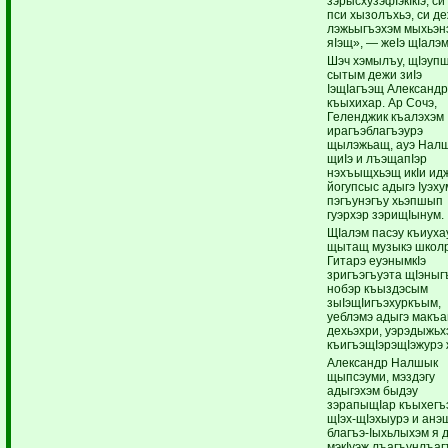
зэрысхузэфIэкIкIэ, си
пси хызолъхьэ, си де
лэжьыгъэхэм мыхьэн
яIэщ», — жеIэ щIалэм
Шэч хэмылъу, щIэупщ
сытым дежи зиIэ
IэщIагъэщ Александ
къыхихар. Ар Сочэ,
Геленджик къалэхэм
ирагъэблагъэурэ
щылэжьащ, ауэ Нал
щиIэ и лъэщапIэр
нэхъыщхьэщ икIи ид
йогупсыс адыгэ Iуэху
пэгъунэгъу хьэпшып
гуэрхэр зэрищIынум.
ЩIалэм пасэу къиуха
щытащ музыкэ школр
Гитарэ еуэнымкIэ
зригъэгъуэта щIэныг
нобэр къыздэсым
зыIэщIигъэхуркъым,
уеблэмэ адыгэ макъ
дехьэхри, уэрэдыжьх
къигъэщIэрэщIэжурэ 
Александр Налшык
щыпсэуми, мэздэгу
адыгэхэм быдэу
зэрапыщIар къыхегъ
щIэх-щIэхыурэ и анэ
благъэ-Iыхьлыхэм я 
мэкIуэж лъагъунлъаг