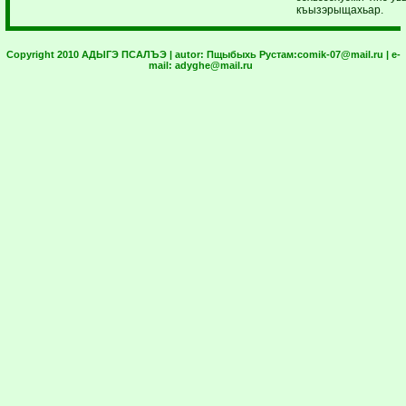
къызэрыщахьар.
Copyright 2010 АДЫГЭ ПСАЛЪЭ | autor:
Пщыбыхь Рустам:
comik-07@mail.ru
| e-
mail:
adyghe@mail.ru