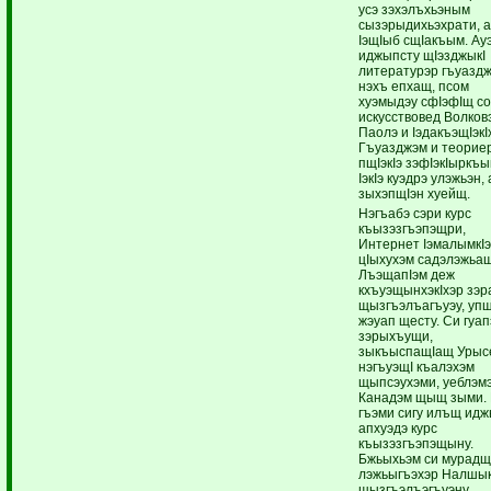
усэ зэхэлъхьэным
сызэрыдихьэхрати, 
IэщIыб сщIакъым. Ау
иджыпсту щIэзджыкI
литературэр гъуазд
нэхъ епхащ, псом
хуэмыдэу сфIэфIщ с
искусствовед Волков
Паолэ и IэдакъэщIэкI
Гъуазджэм и теорие
пщIэкIэ зэфIэкIыркъы
IэкIэ куэдрэ улэжьэн,
зыхэпщIэн хуейщ.
Нэгъабэ сэри курс
къызэзгъэпэщри,
Интернет IэмалымкI
цIыхухэм садэлэжьа
ЛъэщапIэм деж
кхъуэщынхэкIхэр зэ
щызгъэлъагъуэу, упщ
жэуап щесту. Си гуап
зэрыхъущи,
зыкъыспащIащ Урыс
нэгъуэщI къалэхэм
щыпсэухэми, уеблэм
Канадэм щыщ зыми.
гъэми сигу илъщ ид
апхуэдэ курс
къызэзгъэпэщыну.
Бжьыхьэм си мурадщ
лэжьыгъэхэр Налшы
щызгъэлъэгъуэну.