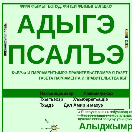
ФИФI ФЫМЫГЪЭПУД, ФИ IЕЙ ФЫМЫГЪЭПЩКIУ
АДЫГЭ
ПСАЛЪЭ
КъБР-м И ПАРЛАМЕНТЫМРЭ ПРАВИТЕЛЬСТВЭМРЭ Я ГАЗЕТ
ГАЗЕТА ПАРЛАМЕНТА И ПРАВИТЕЛЬСТВА КБР
Нэхъыщхьэхэр
Лэжьакlуэхэр
Тхыгъэхэр
Хъыбарегъащlэ
Тхыдэ
Дал Амир и махуэ
«
Я псэукIэр нэхъ зэIузэпэщ х
Пасэрей адыгэхэмрэ алыдж
щэнхабзэхэм зэщхьу узыщрих
Алыджымр