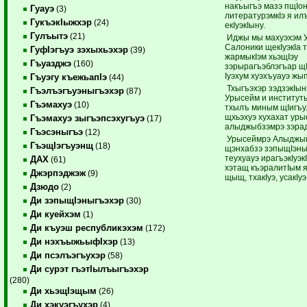
накъыгъэ мазэ пщIон
Гуауэ
(3)
литературэмкIэ я ил
ГукъэкIыжхэр
(24)
екIуэкIыну.
Гулъытэ
(21)
Иджы мы махуэхэм 
Салоники щекIуэкIа 
ГуфIэгъуэ зэхыхьэхэр
(39)
жармыкIэм хьэщIэу
Гъуазджэ
(160)
зэрырагъэблэгъар щI
Iуэхум хуэхъуауэ жып
Гъуэгу къежьапIэ
(44)
Тхыгъэхэр зэдзэкIын
Гъэлъэгъуэныгъэхэр
(87)
Урысейм и институ
Гъэмахуэ
(10)
тхылъ миным щIигъу
щхьэхуэ хухахат ур
Гъэмахуэ зыгъэпсэхугъуэ
(17)
алыджыбзэмрэ зэрад
Гъэсэныгъэ
(12)
Урысеймрэ Алыджы
ГъэщIэгъуэнщ
(18)
щэнхабзэ зэпыщIэны
теухуауэ ирагъэкIуэк
ДАХ
(61)
хэтащ къэралитIым 
Джэрпэджэж
(9)
щыщ, тхакIуэ, усакIуэ
Дзюдо
(2)
Ди зэпыщIэныгъэхэр
(30)
Ди куейхэм
(1)
Ди къуэш республикэхэм
(172)
Ди нэхъыжьыфIхэр
(13)
Ди псэлъэгъухэр
(58)
Ди сурэт гъэтIылъыгъэхэр
(280)
Ди хьэщIэщым
(26)
Ди хэкуэгъухэр
(4)