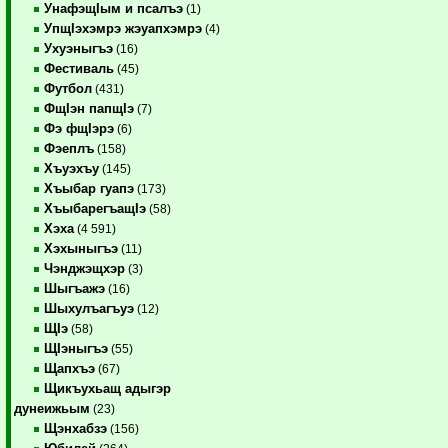
УнафэщIым и псалъэ
(1)
УпщIэхэмрэ жэуапхэмрэ
(4)
Ухуэныгъэ
(16)
Фестиваль
(45)
Футбол
(431)
ФщIэн папщIэ
(7)
Фэ фщIэрэ
(6)
Фэеплъ
(158)
Хъуэхъу
(145)
Хъыбар гуапэ
(173)
ХъыбарегъащIэ
(58)
Хэха
(4 591)
Хэхыныгъэ
(11)
Чэнджэщхэр
(3)
Шыгъажэ
(16)
Шыхулъагъуэ
(12)
ЩIэ
(58)
ЩIэныгъэ
(55)
Щапхъэ
(67)
Щикъухьащ адыгэр
дунеижьым
(23)
Щэнхабзэ
(156)