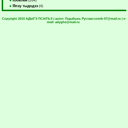
Юбилей
(264)
Япэу тыдодзэ
(4)
Copyright 2010 АДЫГЭ ПСАЛЪЭ | autor:
Пщыбыхь Рустам:
comik-07@mail.ru
| e-
mail:
adyghe@mail.ru