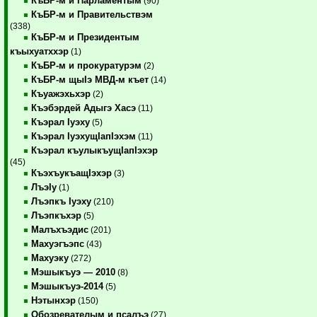
КъБР-м и Парламентым
(90)
КъБР-м и Правительствэм
(338)
КъБР-м и Президентым
къыхуатххэр
(1)
КъБР-м и прокуратурэм
(2)
КъБР-м щыIэ МВД-м къет
(14)
Къуажэхьхэр
(2)
Къэбэрдей Адыгэ Хасэ
(11)
Къэрал Iуэху
(5)
Къэрал IуэхущIапIэхэм
(11)
Къэрал къулыкъущIапIэхэр
(45)
КъэхъукъащIэхэр
(3)
ЛъэIу
(1)
Лъэпкъ Iуэху
(210)
Лъэпкъхэр
(5)
Малъхъэдис
(201)
Махуэгъэпс
(43)
Махуэку
(272)
Мэшыкъуэ — 2010
(8)
Мэшыкъуэ-2014
(5)
Нэтынхэр
(150)
Обозревателым и псалъэ
(27)