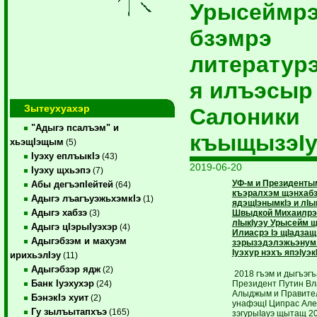
Урысеймр
бзэмрэ
литературэ
я илъэсыр
Зытеухуахэр
Салоники
"Адыгэ псалъэм" и
къыщызэI
хьэщIэщым
(5)
Iуэху еплъыкIэ
(43)
2019-06-20
Iуэху щхьэпэ
(7)
УФ-м и Президенты
Абы дегъэпIейтей
(64)
къэралхэм щэнхабз
Адыгэ лъагъуэжьхэмкIэ
(1)
ядэщIэнымкIэ и лIы
Адыгэ хабзэ
Швыдкой Михаилр
(3)
лIыкIуэу Урысейм щ
Адыгэ цIэрыIуэхэр
(4)
Илиасрэ Iэ щIадзащ
Адыгэбзэм и махуэм
зэрызэдэлэжьэнум
Iуэхур нэхъ япэIуэк
ирихьэлIэу
(11)
Адыгэбзэр ядж
(2)
2018 гъэм и дыгъэг
Банк Iуэхухэр
Президент Путин В
(24)
Алыджым и Правител
БэнэкIэ хуит
(2)
унафэщI Ципрас Але
Гу зылъытапхъэ
(165)
зэгурыIауэ щытащ 20