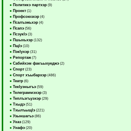
Политикэ партхэр
(9)
Проект
(1)
Профсоюзхэр
(4)
Псалъэжьхэр
(4)
Псапэ
(56)
ПсэукIэ
(3)
Пшыхьхэр
(132)
ПщIэ
(10)
ПэкIухэр
(31)
Репортаж
(7)
Сабийхэм факъыхуеджэ
(2)
Спорт
(23)
Спорт хъыбархэр
(486)
Театр
(6)
ТекIуэныгъэ
(59)
Телеграммэхэр
(3)
Теплъэгъуэхэр
(29)
Тхыдэ
(51)
ТхылъыщIэ
(221)
Узыншагъэ
(86)
Указ
(129)
Унафэ
(20)