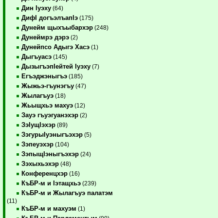
Дин Iуэху
(64)
ДифI догъэлъапIэ
(175)
Дунейм щыхъыбархэр
(248)
Дунеймрэ дэрэ
(2)
Дунейпсо Адыгэ Хасэ
(1)
Дыгъуасэ
(145)
ДызыгъэпIейтей Iуэху
(7)
Егъэджэныгъэ
(185)
Жыжьэ-гъунэгъу
(47)
Жылагъуэ
(18)
Жьыщхьэ махуэ
(12)
Зауэ гъуэгуанэхэр
(2)
ЗэIущIэхэр
(89)
ЗэгурыIуэныгъэхэр
(5)
Зэпеуэхэр
(104)
ЗэпыщIэныгъэхэр
(24)
Зэхыхьэхэр
(48)
Конференцхэр
(16)
КъБР-м и Iэтащхьэ
(239)
КъБР-м и Жылагъуэ палатэм
(11)
КъБР-м и махуэм
(1)