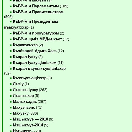
КъБР-м и махуэм
(1)
КъБР-м и Парламентым
(105)
КъБР-м и Правительствэм
(505)
КъБР-м и Президентым
къыхуатххэр
(1)
КъБР-м и прокуратурэм
(2)
КъБР-м щыIэ МВД-м къет
(17)
Къуажэхьхэр
(2)
Къэбэрдей Адыгэ Хасэ
(12)
Къэрал Iуэху
(8)
Къэрал IуэхущIапIэхэм
(11)
Къэрал къулыкъущIапIэхэр
(52)
КъэхъукъащIэхэр
(3)
ЛъэIу
(1)
Лъэпкъ Iуэху
(262)
Лъэпкъхэр
(5)
Малъхъэдис
(267)
Махуэгъэпс
(71)
Махуэку
(336)
Мэшыкъуэ — 2010
(9)
Мэшыкъуэ-2014
(5)
Нэтынхэр
(220)