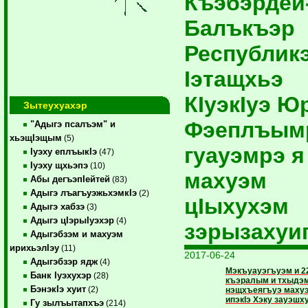
Къэбэрдей
Балъкъэр
Республик
Iэтащхьэ
КIуэкIуэ Ю
Зытеухуахэр
Фэеплъым
"Адыгэ псалъэм" и
хьэщIэщым
(5)
гуауэмрэ я
Iуэху еплъыкIэ
(47)
Iуэху щхьэпэ
(10)
махуэм
Абы дегъэпIейтей
(83)
Адыгэ лъагъуэжьхэмкIэ
(2)
цIыхухэм
Адыгэ хабзэ
(3)
Адыгэ цIэрыIуэхэр
(4)
зэрызахуи
Адыгэбзэм и махуэм
ирихьэлIэу
(11)
2017-06-24
Адыгэбзэр ядж
(4)
Мэкъуауэгъуэм и 22
Банк Iуэхухэр
(28)
къэралым и тхыдэ
БэнэкIэ хуит
(2)
нэщхъеягъуэ махуэ
ипэкIэ Хэку зауэшх
Гу зылъытапхъэ
(214)