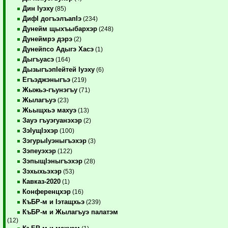
Дин Iуэху
(85)
ДифI догъэлъапIэ
(234)
Дунейм щыхъыбархэр
(248)
Дунеймрэ дэрэ
(2)
Дунейпсо Адыгэ Хасэ
(1)
Дыгъуасэ
(164)
ДызыгъэпIейтей Iуэху
(6)
Егъэджэныгъэ
(219)
Жыжьэ-гъунэгъу
(71)
Жылагъуэ
(23)
Жьыщхьэ махуэ
(13)
Зауэ гъуэгуанэхэр
(2)
ЗэIущIэхэр
(100)
ЗэгурыIуэныгъэхэр
(3)
Зэпеуэхэр
(122)
ЗэпыщIэныгъэхэр
(28)
Зэхыхьэхэр
(53)
Кавказ-2020
(1)
Конференцхэр
(16)
КъБР-м и Iэтащхьэ
(239)
КъБР-м и Жылагъуэ палатэм
(12)