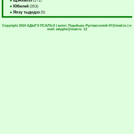
Щэнхабзэ
(171)
Юбилей
(353)
Япэу тыдодзэ
(5)
Copyright 2010 АДЫГЭ ПСАЛЪЭ | autor:
Пщыбыхь Рустам:
comik-07@mail.ru
| e-
mail:
adyghe@mail.ru
12