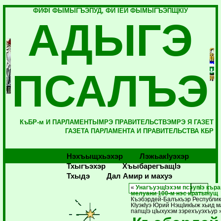
ФИФI ФЫМЫГЪЭПУД, ФИ IЕЙ ФЫМЫГЪЭПЩКIУ
АДЫГЭ
ПСАЛЪЭ
КъБР-м И ПАРЛАМЕНТЫМРЭ ПРАВИТЕЛЬСТВЭМРЭ Я ГАЗЕТ
ГАЗЕТА ПАРЛАМЕНТА И ПРАВИТЕЛЬСТВА КБР
Нэхъыщхьэхэр
Лэжьакlуэхэр
Тхыгъэхэр
Хъыбарегъащlэ
Тхыдэ
Дал Амир и махуэ
«
УнагъуэщIэхэм псэупIэ кър
мелуани 100-м нэс иратынущ
Къэбэрдей-Балъкъэр Республик
КIуэкIуэ Юрий НэщIикIыж хьид 
папщIэ цIыхухэм зэрехъуэхъур 