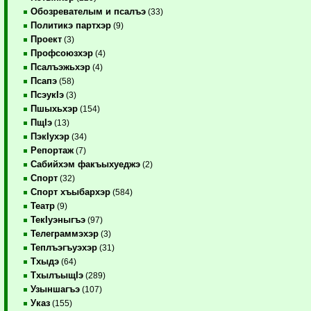
Обозревателым и псалъэ
(33)
Политикэ партхэр
(9)
Проект
(3)
Профсоюзхэр
(4)
Псалъэжьхэр
(4)
Псапэ
(58)
ПсэукIэ
(3)
Пшыхьхэр
(154)
ПщIэ
(13)
ПэкIухэр
(34)
Репортаж
(7)
Сабийхэм факъыхуеджэ
(2)
Спорт
(32)
Спорт хъыбархэр
(584)
Театр
(9)
ТекIуэныгъэ
(97)
Телеграммэхэр
(3)
Теплъэгъуэхэр
(31)
Тхыдэ
(64)
ТхылъыщIэ
(289)
Узыншагъэ
(107)
Указ
(155)