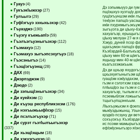
Гуауэ
(4)
Дэ зэпымыууэ ди гум
ГукъэкIыжхэр
(27)
пщIэшхуэ хуэтщIу до
гущIэгъуншэм икIи 
Гулъытэ
(29)
текIуэн папщIэ уасэ
ГуфIэгъуэ зэхыхьэхэр
(42)
икIи пхуримыгъэкъу
Гъуазджэ
(190)
зыгъуэта ди цIыху-бэ
хахуагъэр, ерыщыгъэ
Гъуэгу къежьапIэ
(59)
цIыху мелуан 27-м я
Гъэлъэгъуэныгъэхэр
(112)
Хэкур, дуней псор 
щахъумэн папщIэ фр
Гъэмахуэ
(12)
Къэбэрдей-Балъкъэ
Гъэмахуэ зыгъэпсэхугъуэ
(18)
цIыху мин 60-м щIиг
ящыщу мин 40-м щIи
Гъэсэныгъэ
(14)
къагъэзэжакъым.
ГъэщIэгъуэнщ
(28)
Дэ ди щхьэр яхудогъ
ДАХ
(69)
щхьэхуитыныгъэм щI
гуащIэм хэкIуэдахэм,
Джэрпэджэж
(9)
гъэм и сэлэтхэм зэра
Дзюдо
(2)
плIыщIрэ зы гъэм и с
Ди зэпыщIэныгъэхэр
(34)
хахуагъэр, тылым и 
псэемыблэж лэжьыгъ
Ди куейхэм
(1)
тщыгъупщэнкъым.
Ди къуэш республикэхэм
(176)
ЛIыхъужьхэм я фэе
Ди нэхъыжьыфIхэр
(15)
мыкIуэдыжынщ. Узы
куэдкIэ псэуну ди ве
Ди псэлъэгъухэр
(71)
сохъуэхъу. Къэбэрд
Ди сурэт гъэтIылъыгъэхэр
ис псоми мамырыгъэ
(337)
ефIэкIуэныгъэрэ яIэн
Ди хьэщIэщым
(18)
Ди хэкуэгъухэр
(4)