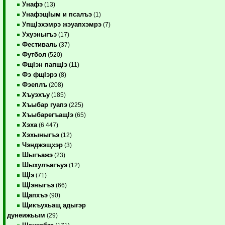
Унафэ
(13)
УнафэщIым и псалъэ
(1)
УпщIэхэмрэ жэуапхэмрэ
(7)
Ухуэныгъэ
(17)
Фестиваль
(37)
Футбол
(520)
ФщIэн папщIэ
(11)
Фэ фщIэрэ
(8)
Фэеплъ
(208)
Хъуэхъу
(185)
Хъыбар гуапэ
(225)
ХъыбарегъащIэ
(65)
Хэха
(6 447)
Хэхыныгъэ
(12)
Чэнджэщхэр
(3)
Шыгъажэ
(23)
Шыхулъагъуэ
(12)
ЩIэ
(71)
ЩIэныгъэ
(66)
Щапхъэ
(90)
Щикъухьащ адыгэр
дунеижьым
(29)