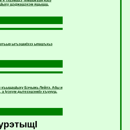
эм я тхьэмадэ Темыркъан Юрэ
 цIыху щэджащэхэм ящыщщ.
ылъыр ыгъэцакIэзэ ыпашъхьэ
ум къыщацIыху Бэчыжь Лейлэ. Абы и
 а Iуэхум дытезэшэнкIэ хъунущ.
урэтыщI