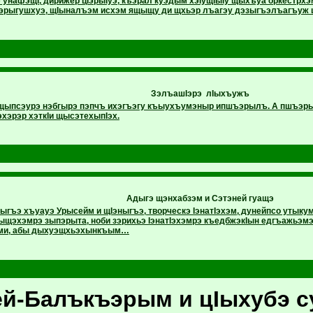
 унафэщI, дирижёр цIэрыIуэ, къэрал куэдым хэIущIыIу щыхъуа оркестрх
эрыгушхуэ, щIыналъэм исхэм ящыщу ди щхьэр лъагэу дэзыгъэлъагъуж
ЗэлъашIэрэ лIыхъужъ
щыпсэурэ нэбгырэ пэпчъ ихэгъэгу къыухъумэныр ипшъэрылъ. А пшъэр
хэрэр хэткIи щысэтехыпIэх.
Адыгэ щэнхабзэм и Сэтэней гуащэ
ыгъэ хъуауэ Урысейм и щIэныгъэ, творческэ IэнатIэхэм, дунейпсо утык
ыщэхэмрэ зыпэрыта, ноби зэрихьэ IэнатIэхэмрэ къедбжэкIын едгъажьэмэ,
ми, абы дыхуэщхьэхынкъым…
й-Балъкъэрым и цIыхубэ с