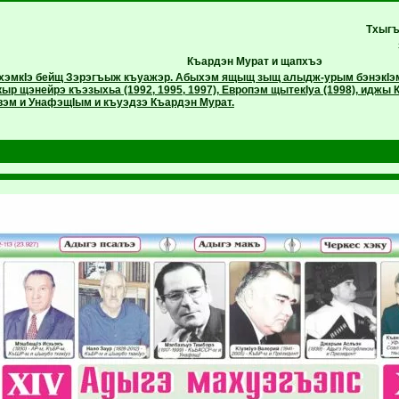
Тхыгъ
Къардэн Мурат и щапхъэ
эхэмкIэ бейщ Зэрэгъыж къуажэр. Абыхэм ящыщ зыщ алыдж-урым бэнэкIэмк
ыр щэнейрэ къэзыхьа (1992, 1995, 1997), Европэм щытекIуа (1998), идж
вэм и УнафэщIым и къуэдзэ Къардэн Мурат.