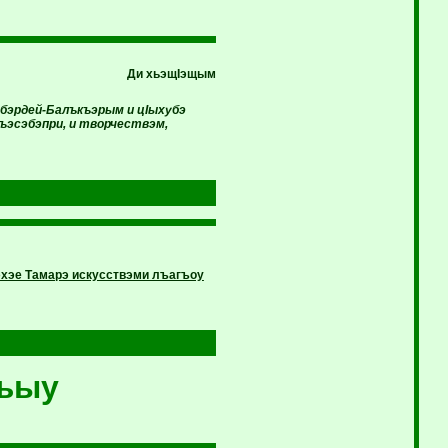
Ди хьэщIэщым
бэрдей-Балъкъэрым и цIыхубэ
ъэсэбэпри, и творчествэм,
эхэе Тамарэ искусствэми лъагъоу
къыу