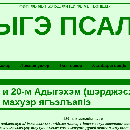
ФИФI ФЫМЫГЪЭПУД, ФИ IЕЙ ФЫМЫГЪЭПЩКIУ
ЫГЭ ПСА
эхэр
Лэжьакlуэхэр
Тхыгъэхэр
Хъыбарегъащlэ
 и 20-м Адыгэхэм (шэрджэс
 махуэр ягъэлъапIэ
120-нэ къыдэкIыгъуэр
нэблэгъауэ «Адыгэ псалъэ», «Адыгэ макъ», «Черкес хэку» газетхэм зэ
-нэ къыдэкIыгъуэр теухуащ Адыгэхэм я махуэм. Дуней псом адыгэу тет