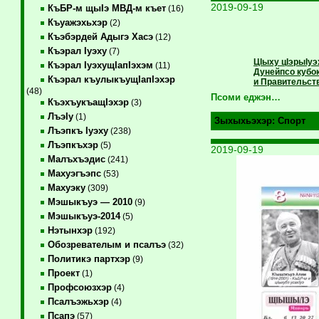
2019-09-19
КъБР-м щыIэ МВД-м къет
(16)
Къуажэхьхэр
(2)
Къэбэрдей Адыгэ Хасэ
(12)
Къэрал Iуэху
(7)
ЦIыху цIэрыIу
Къэрал IуэхущIапIэхэм
(11)
Дунейпсо кубок
Къэрал къулыкъущIапIэхэр
и Правительст
(48)
Псоми еджэн…
КъэхъукъащIэхэр
(3)
ЛъэIу
(1)
Зыхыхьэхэр:
Спорт
Лъэпкъ Iуэху
(238)
Лъэпкъхэр
(5)
2019-09-19
Малъхъэдис
(241)
Махуэгъэпс
(53)
Махуэку
(309)
Мэшыкъуэ — 2010
(9)
Мэшыкъуэ-2014
(5)
Нэтынхэр
(192)
Обозревателым и псалъэ
(32)
Политикэ партхэр
(9)
Проект
(1)
Профсоюзхэр
(4)
Псалъэжьхэр
(4)
Псапэ
(57)