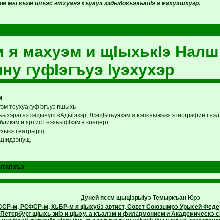
м мы гъэм илъэс етхуанэ хъуауэ зэдыдогъэлъапIэ а махуэшхуэр.
 я махуэм и щIыхькIэ Нал
ыну гуфIэгъуэ Iуэхухэр
м
уэм теухуа гуфIэгъуэ пшыхь
ъызэрагъэпэщынущ «Адыгэхэр. ЛIэщIыгъуэхэм я нэпкъыжьэ» этнографие гъэлъ
бликэм и артист нэхъыфIхэм я концерт.
узыкэ театрырщ.
 щIидзэнущ.
ытапхъэ
Дуней псом щыцIэрыIуэ Темыркъан Юрэ
СССР-м, РСФСР-м, КъБР-м я цIыхубэ артист, Совет Союзымрэ Урысей Феде
-Петербург щIыхь зиIэ и цIыху, а къалэм и филармонием и Академическэ