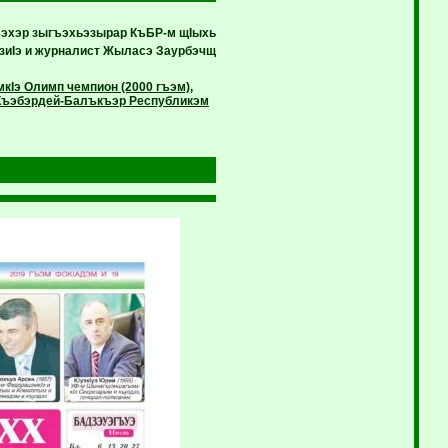
эхэр зыгъэхьэзырар КъБР-м щIыхь
зиIэ и журналист Жыласэ Заурбэчщ
Iэ Олимп чемпион (2000 гъэм),
ы Къэбэрдей-Балъкъэр Республикэм