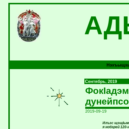
АД
Нэхъыщхь
Сентябрь, 2019
ФокIадэм
дунейпсо
2019-09-19
Илъэс щэщIым 
я нобэрей 120