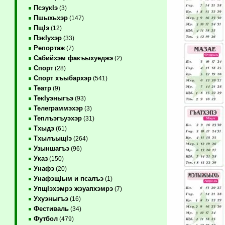
ПсэукIэ
(3)
Пшыхьхэр
(147)
ПщIэ
(12)
ПэкIухэр
(33)
Репортаж
(7)
Сабийхэм факъыхуеджэ
(2)
Спорт
(28)
Спорт хъыбархэр
(541)
Театр
(9)
ТекIуэныгъэ
(93)
Телеграммэхэр
(3)
Теплъэгъуэхэр
(31)
Тхыдэ
(61)
ТхылъыщIэ
(264)
Узыншагъэ
(96)
Указ
(150)
Унафэ
(20)
УнафэщIым и псалъэ
(1)
УпщIэхэмрэ жэуапхэмрэ
(7)
Ухуэныгъэ
(16)
Фестиваль
(34)
Футбол
(479)