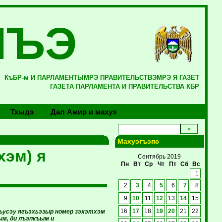
ЛЪЭ
КъБР-м И ПАРЛАМЕНТЫМРЭ ПРАВИТЕЛЬСТВЭМРЭ Я ГАЗЕТ
ГАЗЕТА ПАРЛАМЕНТА И ПРАВИТЕЛЬСТВА КБР
Тхыдэ
Дал Амир и махуэ
Махуэгъэпс
хэм) я
Сентябрь 2019
Пн
Вт
Ср
Чт
Пт
Сб
Вс
1
2
3
4
5
6
7
8
9
10
11
12
13
14
15
гъусэу ягъэхьэзыр номер зэхэтхэм
16
17
18
19
20
21
22
ым, ди лъэпкъым и