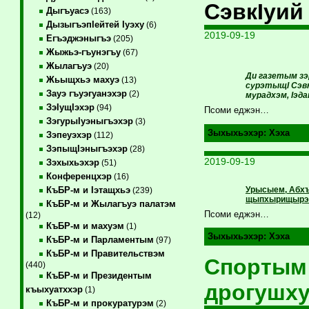
СэвкIуий
Дыгъуасэ
(163)
ДызыгъэпIейтей Iуэху
(6)
2019-09-19
Егъэджэныгъэ
(205)
Жыжьэ-гъунэгъу
(67)
Жылагъуэ
(20)
Ди газетым зэ
Жьыщхьэ махуэ
(13)
сурэтыщI Сэвк
Зауэ гъуэгуанэхэр
(2)
мурадхэм, Iэд
ЗэIущIэхэр
(94)
Псоми еджэн…
ЗэгурыIуэныгъэхэр
(3)
Зыхыхьэхэр:
Хэха
Зэпеуэхэр
(112)
ЗэпыщIэныгъэхэр
(28)
2019-09-19
Зэхыхьэхэр
(51)
Конференцхэр
(16)
Урысыем, Абхъ
КъБР-м и Iэтащхьэ
(239)
щыпхырищырэр 
КъБР-м и Жылагъуэ палатэм
Псоми еджэн…
(12)
КъБР-м и махуэм
(1)
Зыхыхьэхэр:
Хэха
КъБР-м и Парламентым
(97)
КъБР-м и Правительствэм
Спортым
(440)
КъБР-м и Президентым
дрогушх
къыхуатххэр
(1)
КъБР-м и прокуратурэм
(2)