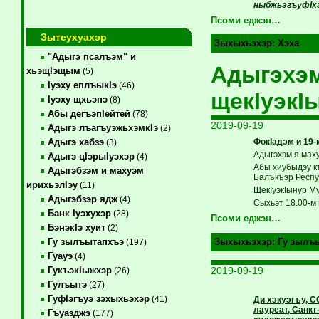
ныбжьэгъуфIхэ
Псоми еджэн…
Зытеухуахэр
Зыхыхьэхэр:
Хэха
"Адыгэ псалъэм" и
Адыгэхэм
хьэщIэщым
(5)
Iуэху еплъыкIэ
(46)
щекIуэкI
Iуэху щхьэпэ
(8)
Абы дегъэпIейтей
(78)
2019-09-19
Адыгэ лъагъуэжьхэмкIэ
(2)
ФокIадэм и 19-
Адыгэ хабзэ
(3)
Адыгэхэм я мах
Адыгэ цIэрыIуэхэр
(4)
Абы хиубыдэу к
Адыгэбзэм и махуэм
Балъкъэр Респу
ирихьэлIэу
(11)
ЩекIуэкIынур М
Адыгэбзэр ядж
(4)
Сыхьэт 18.00-м
Банк Iуэхухэр
(28)
Псоми еджэн…
БэнэкIэ хуит
(2)
Гу зылъытапхъэ
Зыхыхьэхэр:
Гу зылъ
(197)
Гуауэ
(4)
2019-09-19
ГукъэкIыжхэр
(26)
Гулъытэ
(27)
ГуфIэгъуэ зэхыхьэхэр
(41)
Ди хэкуэгъу, 
лауреат, Санкт
Гъуазджэ
(177)