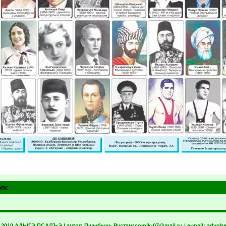
эпс
t 2010 АДЫГЭ ПСАЛЪЭ | autor:
Пщыбыхь Рустам:
comik-07@mail.ru
| e-mail:
adyghe