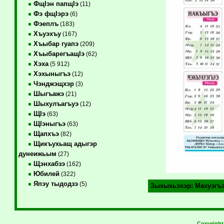
ФщIэн папщIэ
(11)
Фэ фщIэрэ
(6)
Фэеплъ
(183)
Хъуэхъу
(167)
Хъыбар гуапэ
(209)
ХъыбарегъащIэ
(62)
Хэха
(5 912)
Хэхыныгъэ
(12)
Чэнджэщхэр
(3)
Шыгъажэ
(21)
Шыхулъагъуэ
(12)
ЩIэ
(63)
ЩIэныгъэ
(63)
Щапхъэ
(82)
Щикъухьащ адыгэр
дунеижьым
(27)
Щэнхабзэ
(162)
Юбилей
(322)
Япэу тыдодзэ
(5)
Зыхыхьэхэр:
Махуэгъ
Copyrigh