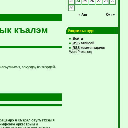
23
24
25
26
27
28
29
30
« Авг
Окт »
шык къалэм
Узэрихьэнур
Войти
RSS
записей
RSS
комментариев
WordPress.org
эгъуэныгъэ, апхуэдэу Къэбэрдей-
рацэмрэ я Къэрал саугъэтхэм я
 симфоние оркестрым и