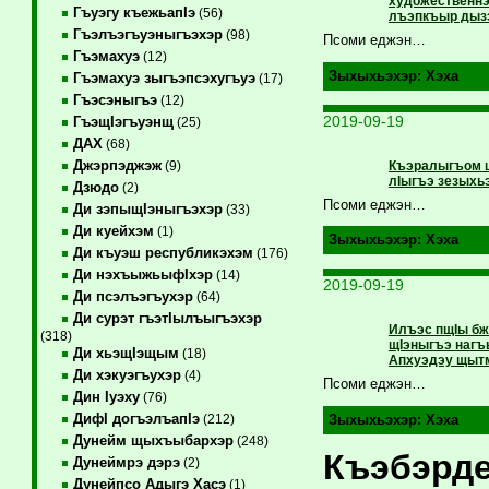
художественнэ
Гъуэгу къежьапIэ
(56)
лъэпкъыр дыз
Гъэлъэгъуэныгъэхэр
(98)
Псоми еджэн…
Гъэмахуэ
(12)
Зыхыхьэхэр:
Хэха
Гъэмахуэ зыгъэпсэхугъуэ
(17)
Гъэсэныгъэ
(12)
2019-09-19
ГъэщIэгъуэнщ
(25)
ДАХ
(68)
Джэрпэджэж
Къэралыгъом 
(9)
лIыгъэ зезыхьэ
Дзюдо
(2)
Псоми еджэн…
Ди зэпыщIэныгъэхэр
(33)
Ди куейхэм
(1)
Зыхыхьэхэр:
Хэха
Ди къуэш республикэхэм
(176)
Ди нэхъыжьыфIхэр
(14)
2019-09-19
Ди псэлъэгъухэр
(64)
Ди сурэт гъэтIылъыгъэхэр
Илъэс пщIы бж
(318)
щIэныгъэ нагъ
Ди хьэщIэщым
(18)
Апхуэдэу щыт
Ди хэкуэгъухэр
(4)
Псоми еджэн…
Дин Iуэху
(76)
ДифI догъэлъапIэ
(212)
Зыхыхьэхэр:
Хэха
Дунейм щыхъыбархэр
(248)
Къэбэрде
Дунеймрэ дэрэ
(2)
Дунейпсо Адыгэ Хасэ
(1)