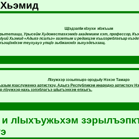
 Хьэмид
ЩIэдзапIи кIэухи иIэкъым
рытетащи, Урысейм ХудожествэхэмкIэ академием хэт, профессор, Къэ
Iуий Хьэмид «Адыгэ псалъэ» газетым и редакцэм къызэреблэгъар къэдг
акъэщIэкIхэм теухуауэ упщIэ зыбжанэкIэ зыхуэдгъэзащ.
ЛIэужхэр зэзыпхырэ орэдыIу Нэхэе Тамарэ
азым язаслуженнэ артисткэу, Адыгэ Республикэм инароднэ артисткэу Н
лIэужхэр нахь зэпэблагъэ шIыгъэнхэм епхыгъ.
 и лIыхъужьхэм зэрылъэп
уэ