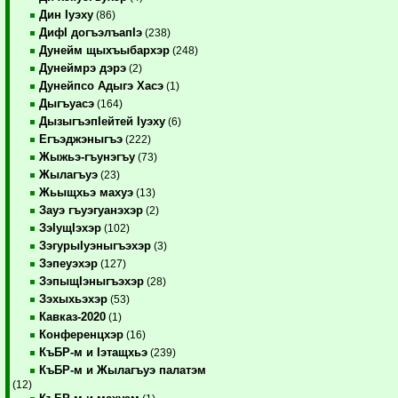
Дин Iуэху
(86)
ДифI догъэлъапIэ
(238)
Дунейм щыхъыбархэр
(248)
Дунеймрэ дэрэ
(2)
Дунейпсо Адыгэ Хасэ
(1)
Дыгъуасэ
(164)
ДызыгъэпIейтей Iуэху
(6)
Егъэджэныгъэ
(222)
Жыжьэ-гъунэгъу
(73)
Жылагъуэ
(23)
Жьыщхьэ махуэ
(13)
Зауэ гъуэгуанэхэр
(2)
ЗэIущIэхэр
(102)
ЗэгурыIуэныгъэхэр
(3)
Зэпеуэхэр
(127)
ЗэпыщIэныгъэхэр
(28)
Зэхыхьэхэр
(53)
Кавказ-2020
(1)
Конференцхэр
(16)
КъБР-м и Iэтащхьэ
(239)
КъБР-м и Жылагъуэ палатэм
(12)