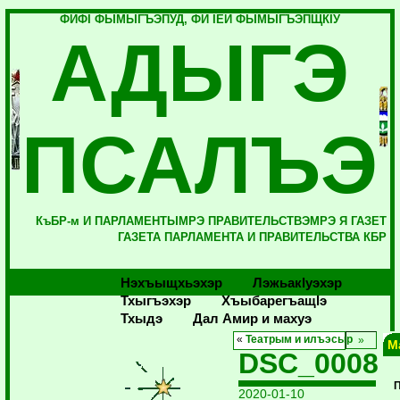
ФИФI ФЫМЫГЪЭПУД, ФИ IЕЙ ФЫМЫГЪЭПЩКIУ
АДЫГЭ
ПСАЛЪЭ
КъБР-м И ПАРЛАМЕНТЫМРЭ ПРАВИТЕЛЬСТВЭМРЭ Я ГАЗЕТ
ГАЗЕТА ПАРЛАМЕНТА И ПРАВИТЕЛЬСТВА КБР
Нэхъыщхьэхэр
Лэжьакlуэхэр
Тхыгъэхэр
Хъыбарегъащlэ
Тхыдэ
Дал Амир и махуэ
«
Театрым и илъэсыр
М
DSC_0008
2020-01-10