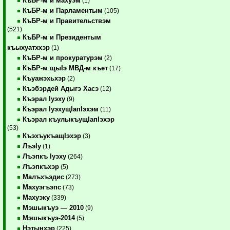
КъБР-м и махуэм
(1)
КъБР-м и Парламентым
(105)
КъБР-м и Правительствэм
(521)
КъБР-м и Президентым
къыхуатххэр
(1)
КъБР-м и прокуратурэм
(2)
КъБР-м щыIэ МВД-м къет
(17)
Къуажэхьхэр
(2)
Къэбэрдей Адыгэ Хасэ
(12)
Къэрал Iуэху
(9)
Къэрал IуэхущIапIэхэм
(11)
Къэрал къулыкъущIапIэхэр
(53)
КъэхъукъащIэхэр
(3)
ЛъэIу
(1)
Лъэпкъ Iуэху
(264)
Лъэпкъхэр
(5)
Малъхъэдис
(273)
Махуэгъэпс
(73)
Махуэку
(339)
Мэшыкъуэ — 2010
(9)
Мэшыкъуэ-2014
(5)
Нэтынхэр
(225)