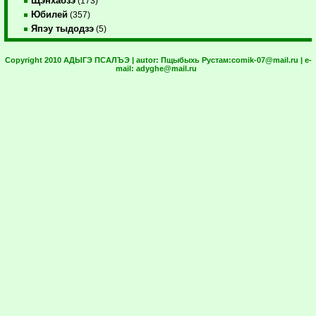
Щэнхабзэ
(173)
Юбилей
(357)
Япэу тыдодзэ
(5)
Copyright 2010 АДЫГЭ ПСАЛЪЭ | autor:
Пщыбыхь Рустам:
comik-07@mail.ru
| e-
mail:
adyghe@mail.ru