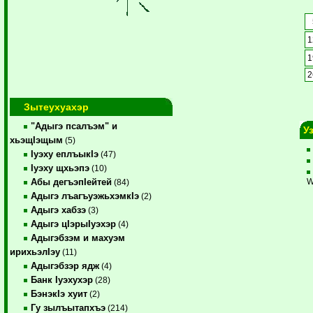
1
1
2
Зытеухуахэр
"Адыгэ псалъэм" и
У
хьэщIэщым
(5)
Iуэху еплъыкIэ
(47)
Iуэху щхьэпэ
(10)
Абы дегъэпIейтей
W
(84)
Адыгэ лъагъуэжьхэмкIэ
(2)
Адыгэ хабзэ
(3)
Адыгэ цIэрыIуэхэр
(4)
Адыгэбзэм и махуэм
ирихьэлIэу
(11)
Адыгэбзэр ядж
(4)
Банк Iуэхухэр
(28)
БэнэкIэ хуит
(2)
Гу зылъытапхъэ
(214)