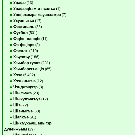
Унафэ
(13)
УнафэщIым и псалъэ
(1)
УпщIэхэмрэ жэуапхэмрэ
(7)
Ухуэныгъэ
(17)
Фестиваль
(38)
Футбол
(531)
ФщIэн папщIэ
(11)
Фэ фщIэрэ
(8)
Фэеплъ
(210)
Хъуэхъу
(186)
Хъыбар гуапэ
(231)
ХъыбарегъащIэ
(65)
Хэха
(6 492)
Хэхыныгъэ
(12)
Чэнджэщхэр
(3)
Шыгъажэ
(23)
Шыхулъагъуэ
(12)
ЩIэ
(72)
ЩIэныгъэ
(68)
Щапхъэ
(91)
Щикъухьащ адыгэр
дунеижьым
(29)