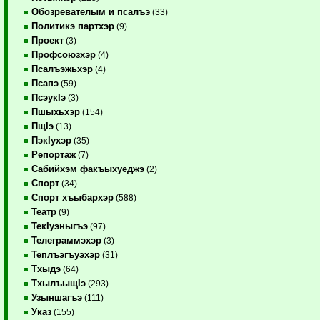
Обозревателым и псалъэ
(33)
Политикэ партхэр
(9)
Проект
(3)
Профсоюзхэр
(4)
Псалъэжьхэр
(4)
Псапэ
(59)
ПсэукIэ
(3)
Пшыхьхэр
(154)
ПщIэ
(13)
ПэкIухэр
(35)
Репортаж
(7)
Сабийхэм факъыхуеджэ
(2)
Спорт
(34)
Спорт хъыбархэр
(588)
Театр
(9)
ТекIуэныгъэ
(97)
Телеграммэхэр
(3)
Теплъэгъуэхэр
(31)
Тхыдэ
(64)
ТхылъыщIэ
(293)
Узыншагъэ
(111)
Указ
(155)