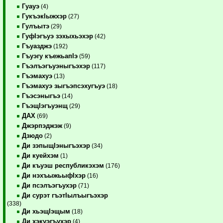
Гуауэ
(4)
ГукъэкIыжхэр
(27)
Гулъытэ
(29)
ГуфIэгъуэ зэхыхьэхэр
(42)
Гъуазджэ
(192)
Гъуэгу къежьапIэ
(59)
Гъэлъэгъуэныгъэхэр
(117)
Гъэмахуэ
(13)
Гъэмахуэ зыгъэпсэхугъуэ
(18)
Гъэсэныгъэ
(14)
ГъэщIэгъуэнщ
(29)
ДАХ
(69)
Джэрпэджэж
(9)
Дзюдо
(2)
Ди зэпыщIэныгъэхэр
(34)
Ди куейхэм
(1)
Ди къуэш республикэхэм
(176)
Ди нэхъыжьыфIхэр
(16)
Ди псэлъэгъухэр
(71)
Ди сурэт гъэтIылъыгъэхэр
(338)
Ди хьэщIэщым
(18)
Ди хэкуэгъухэр
(4)