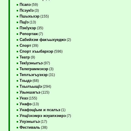
Псапэ
(59)
ПсэукIэ
(3)
Пшыхьхэр
(155)
ПщIэ
(13)
ПэкIухэр
(35)
Репортаж
(7)
Сабийхэм факъыхуеджэ
(2)
Спорт
(39)
Спорт хъыбархэр
(596)
Театр
(9)
ТекIуэныгъэ
(97)
Телеграммэхэр
(3)
Теплъэгъуэхэр
(31)
Тхыдэ
(68)
ТхылъыщIэ
(294)
Узыншагъэ
(115)
Указ
(155)
Унафэ
(13)
УнафэщIым и псалъэ
(1)
УпщIэхэмрэ жэуапхэмрэ
(7)
Ухуэныгъэ
(17)
Фестиваль
(38)