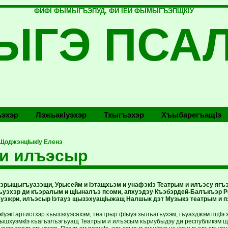
ФИФI ФЫМЫГЪЭПУД, ФИ IЕЙ ФЫМЫГЪЭПЩКIУ
ЫГЭ ПСА
эхэр
Лэжьакlуэхэр
Тхыгъэхэр
Хъыбарегъащlэ
ЩоджэнцIыкIу Еленэ
 и илъэсыр
зэрыщыгъуазэщи, Урысейм и Iэтащхьэм и унафэкIэ Театрым и илъэсу ягъ
уэхэр ди къэралым и щIыналъэ псоми, апхуэдэу Къэбэрдей-Балъкъэр Ре
эжри, илъэсыр Iэтауэ щызэхуащIыжащ Налшык дэт Музыкэ театрым и 
кIуэкI артистхэр къызэхуэсахэм, театрыр фIыуэ зылъагъухэм, гъуазджэм пщIэ 
нышхуэмкIэ къагъэлъэгъуащ Театрым и илъэсым къриубыдэу ди республикэм щек