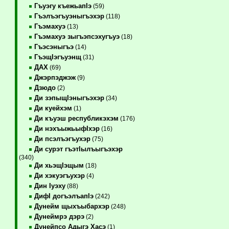
Гъуэгу къежьапIэ
(59)
Гъэлъэгъуэныгъэхэр
(118)
Гъэмахуэ
(13)
Гъэмахуэ зыгъэпсэхугъуэ
(18)
Гъэсэныгъэ
(14)
ГъэщIэгъуэнщ
(31)
ДАХ
(69)
Джэрпэджэж
(9)
Дзюдо
(2)
Ди зэпыщIэныгъэхэр
(34)
Ди куейхэм
(1)
Ди къуэш республикэхэм
(176)
Ди нэхъыжьыфIхэр
(16)
Ди псэлъэгъухэр
(75)
Ди сурэт гъэтIылъыгъэхэр
(340)
Ди хьэщIэщым
(18)
Ди хэкуэгъухэр
(4)
Дин Iуэху
(88)
ДифI догъэлъапIэ
(242)
Дунейм щыхъыбархэр
(248)
Дунеймрэ дэрэ
(2)
Дунейпсо Адыгэ Хасэ
(1)