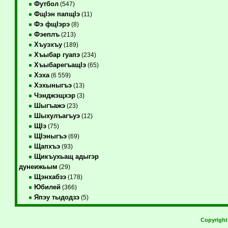
Футбол
(547)
ФщIэн папщIэ
(11)
Фэ фщIэрэ
(8)
Фэеплъ
(213)
Хъуэхъу
(189)
Хъыбар гуапэ
(234)
ХъыбарегъащIэ
(65)
Хэха
(6 559)
Хэхыныгъэ
(13)
Чэнджэщхэр
(3)
Шыгъажэ
(23)
Шыхулъагъуэ
(12)
ЩIэ
(75)
ЩIэныгъэ
(69)
Щапхъэ
(93)
Щикъухьащ адыгэр
дунеижьым
(29)
Щэнхабзэ
(178)
Юбилей
(366)
Япэу тыдодзэ
(5)
Copyrigh