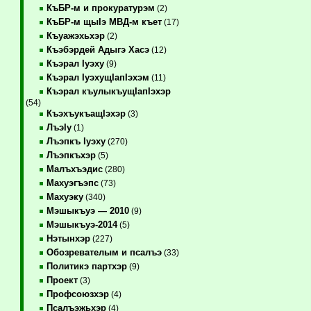
КъБР-м и прокуратурэм
(2)
КъБР-м щыIэ МВД-м къет
(17)
Къуажэхьхэр
(2)
Къэбэрдей Адыгэ Хасэ
(12)
Къэрал Iуэху
(9)
Къэрал IуэхущIапIэхэм
(11)
Къэрал къулыкъущIапIэхэр
(54)
КъэхъукъащIэхэр
(3)
ЛъэIу
(1)
Лъэпкъ Iуэху
(270)
Лъэпкъхэр
(5)
Малъхъэдис
(280)
Махуэгъэпс
(73)
Махуэку
(340)
Мэшыкъуэ — 2010
(9)
Мэшыкъуэ-2014
(5)
Нэтынхэр
(227)
Обозревателым и псалъэ
(33)
Политикэ партхэр
(9)
Проект
(3)
Профсоюзхэр
(4)
Псалъэжьхэр
(4)