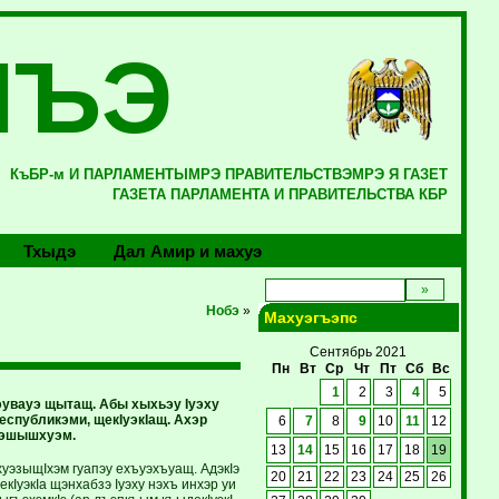
ЛЪЭ
КъБР-м И ПАРЛАМЕНТЫМРЭ ПРАВИТЕЛЬСТВЭМРЭ Я ГАЗЕТ
ГАЗЕТА ПАРЛАМЕНТА И ПРАВИТЕЛЬСТВА КБР
Тхыдэ
Дал Амир и махуэ
Нобэ
»
Махуэгъэпс
Сентябрь 2021
Пн
Вт
Ср
Чт
Пт
Сб
Вс
1
2
3
4
5
эувауэ щытащ. Абы хыхьэу Iуэху
спубликэми, щекIуэкIащ. Ахэр
6
7
8
9
10
11
12
пэшышхуэм.
13
14
15
16
17
18
19
хуэзыщIхэм гуапэу ехъуэхъуащ. АдэкIэ
20
21
22
23
24
25
26
IуэкIа щэнхабзэ Iуэху нэхъ инхэр уи