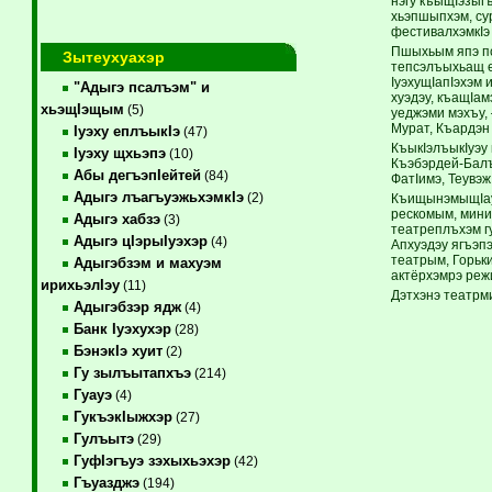
нэгу къыщIэзыг
хьэпшыпхэм, сур
фестивалхэмкIэ
Пшыхьым япэ п
Зытеухуахэр
тепсэлъыхьащ е
IуэхущIапIэхэм 
"Адыгэ псалъэм" и
хуэдэу, къащIам
хьэщIэщым
(5)
уеджэми мэхъу,
Мурат, Къардэн
Iуэху еплъыкIэ
(47)
КъыкIэлъыкIуэу
Iуэху щхьэпэ
(10)
Къэбэрдей-Балъ
Абы дегъэпIейтей
(84)
ФатIимэ, Теувэ
Адыгэ лъагъуэжьхэмкIэ
(2)
КъищынэмыщIауэ
рескомым, мини
Адыгэ хабзэ
(3)
театреплъхэм г
Адыгэ цIэрыIуэхэр
(4)
Апхуэдэу ягъэп
театрым, Горьк
Адыгэбзэм и махуэм
актёрхэмрэ реж
ирихьэлIэу
(11)
Дэтхэнэ театрми
Адыгэбзэр ядж
(4)
Банк Iуэхухэр
(28)
БэнэкIэ хуит
(2)
Гу зылъытапхъэ
(214)
Гуауэ
(4)
ГукъэкIыжхэр
(27)
Гулъытэ
(29)
ГуфIэгъуэ зэхыхьэхэр
(42)
Гъуазджэ
(194)