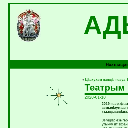
АД
Нэхъыщхь
«
ЦIыхухэм папщIэ псэуа 
Театрым
2020-01-10
2019 гъэр, фы
зэмылIэужьыгъ
къыщызэщIакъу
ЗэIущIэр езыгъэ
утыкум ит экра