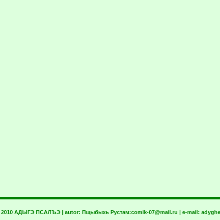
t 2010 АДЫГЭ ПСАЛЪЭ | autor:
Пщыбыхь Рустам:
comik-07@mail.ru
| e-mail:
adyghe