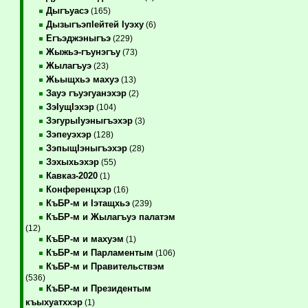
Дыгъуасэ
(165)
ДызыгъэпIейтей Iуэху
(6)
Егъэджэныгъэ
(229)
Жыжьэ-гъунэгъу
(73)
Жылагъуэ
(23)
Жьыщхьэ махуэ
(13)
Зауэ гъуэгуанэхэр
(2)
ЗэIущIэхэр
(104)
ЗэгурыIуэныгъэхэр
(3)
Зэпеуэхэр
(128)
ЗэпыщIэныгъэхэр
(28)
Зэхыхьэхэр
(55)
Кавказ-2020
(1)
Конференцхэр
(16)
КъБР-м и Iэтащхьэ
(239)
КъБР-м и Жылагъуэ палатэм
(12)
КъБР-м и махуэм
(1)
КъБР-м и Парламентым
(106)
КъБР-м и Правительствэм
(536)
КъБР-м и Президентым
къыхуатххэр
(1)