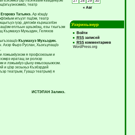
гъэхэмкIэ (ар лъэпкъым къыдекIуэкI
27
28
29
30
щIэгъуэнхэмкIэ, театр
« Авг
I
Егоровэ Татьянэ.
Ар кIэщIу
фIэкIым игъуэт пщIэм, театр
эщыгъуэ гуэр, дяпэкIи къришэлIэн
Узэрихьэнур
эзащIэм еплъын щхьэкIэщ, езы тхыгъэм
щ Къумахуэ Мухьэдин, Геляхов
Войти
RSS
записей
зыгъэзащIэ
Къумахуэ Мухьэдин.
RSS
комментариев
 Ахэр Фырэ Руслан, ХьэхъупащIэ
WordPress.org
.
и лэжьакIуэхэм я профсоюзым и
тхэмрэ иратащ зи ролхэр
м и лэжьакIуэ цIыху емызэшыжхэм.
й и цIэр зезыхьэ Къэбэрдей
къэр театрым, Гуащэ театрым) я
ИСТЭПАН Залинэ.