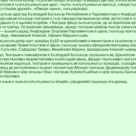
ъэувэ теплъэгъуэхэр. Псалъэм папщIэ, илъэсыр гъэнщIауэ щытащ гъэлъэгъуэны
этхэм я гъэлъэгъуэныгъэуи щрет, тхылъ гъэлъэгъуэныгъи ирехъу), зэIущIэ гъэ
 («Улыбка друзей», «Южная сцена», нэгъуэщIхэри).
салъэр щратащ Къэбэрдей-Балъкъэр Республикэм и Парламентым и Унафэщ
дгъэжьэж илъэсыр театрым и гъэу зэрыщытам мыхьэнэуэ иIэм, артистхэм я зэ
иджыпсту я щыIэкIэ-псэукIэм. «Театрыр фIыуэ зылъагъухэм, ар зи кIуапIэхэм щI
э си гуапэщ. Островскэм зэрыжиIащи, цIыхур театрым щIэкIуэр пьесэр зэрагъ
 — къыхигъэщащ УнафэщIым. Егоровэм Парламентым и щIыхь тхылъыр ярита
 Заур, Хмелевской Алексей, АфIэунэ Марьянэ сымэ.
 къэпсэлъапIэр хуит хуащIащ КъБР-м щэнхабзэмкIэ и министрым и къалэнхэр 
къэрыми Правительствэм и ЩIыхь тхылъыр зыхуагъэфэщахэм яритыжащ абы.
ж СулътIан, Сафаровэ Тамарэ, Михайловэ Маринэ, Шахмурзаев Алексей сымэщ
, Театрым и лэжьакIуэхэм я Къэбэрдей-Балъкъэр зэгухьэныгъэм, Щэнхабзэм 
стерствэхэмрэ ведомствэхэмрэ къабгъэдэкI щIыхь, фIыщIэ тхылъхэмрэ саугъэ
укъинэж ящыхъуа, театрым и зыужьыныгъэм хэлъхьэныгъэ хуэзыщIа, гъуазджэ
эжащ ди республикэм и къэрал театритхум (Музыкэ театрым, ЩоджэнцIыкIу Али
ий Максим и цIэр зезыхьэ Урыс театрым, Кулиев Къайсын и цIэр зезыхьэ Балъ
иссёрхэмрэ.
 езым и зыкъэгъэлъэгъуэныгъэ кIэщIкIэ, уэрэдхэмкIэ пшыхьыр ягъэдэхащ.