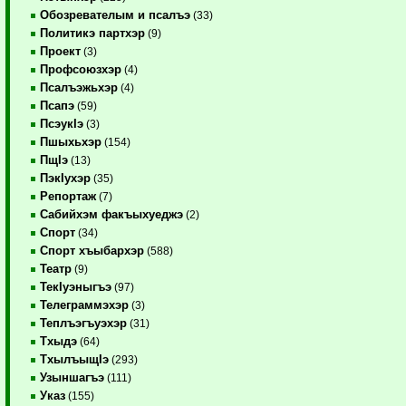
Обозревателым и псалъэ
(33)
Политикэ партхэр
(9)
Проект
(3)
Профсоюзхэр
(4)
Псалъэжьхэр
(4)
Псапэ
(59)
ПсэукIэ
(3)
Пшыхьхэр
(154)
ПщIэ
(13)
ПэкIухэр
(35)
Репортаж
(7)
Сабийхэм факъыхуеджэ
(2)
Спорт
(34)
Спорт хъыбархэр
(588)
Театр
(9)
ТекIуэныгъэ
(97)
Телеграммэхэр
(3)
Теплъэгъуэхэр
(31)
Тхыдэ
(64)
ТхылъыщIэ
(293)
Узыншагъэ
(111)
Указ
(155)