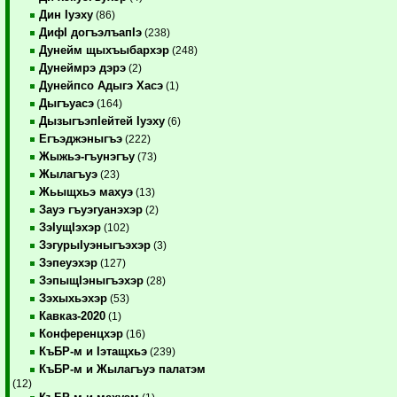
Дин Iуэху
(86)
ДифI догъэлъапIэ
(238)
Дунейм щыхъыбархэр
(248)
Дунеймрэ дэрэ
(2)
Дунейпсо Адыгэ Хасэ
(1)
Дыгъуасэ
(164)
ДызыгъэпIейтей Iуэху
(6)
Егъэджэныгъэ
(222)
Жыжьэ-гъунэгъу
(73)
Жылагъуэ
(23)
Жьыщхьэ махуэ
(13)
Зауэ гъуэгуанэхэр
(2)
ЗэIущIэхэр
(102)
ЗэгурыIуэныгъэхэр
(3)
Зэпеуэхэр
(127)
ЗэпыщIэныгъэхэр
(28)
Зэхыхьэхэр
(53)
Кавказ-2020
(1)
Конференцхэр
(16)
КъБР-м и Iэтащхьэ
(239)
КъБР-м и Жылагъуэ палатэм
(12)