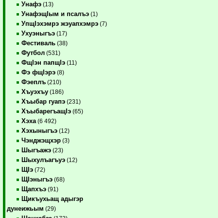
Унафэ
(13)
УнафэщIым и псалъэ
(1)
УпщIэхэмрэ жэуапхэмрэ
(7)
Ухуэныгъэ
(17)
Фестиваль
(38)
Футбол
(531)
ФщIэн папщIэ
(11)
Фэ фщIэрэ
(8)
Фэеплъ
(210)
Хъуэхъу
(186)
Хъыбар гуапэ
(231)
ХъыбарегъащIэ
(65)
Хэха
(6 492)
Хэхыныгъэ
(12)
Чэнджэщхэр
(3)
Шыгъажэ
(23)
Шыхулъагъуэ
(12)
ЩIэ
(72)
ЩIэныгъэ
(68)
Щапхъэ
(91)
Щикъухьащ адыгэр
дунеижьым
(29)