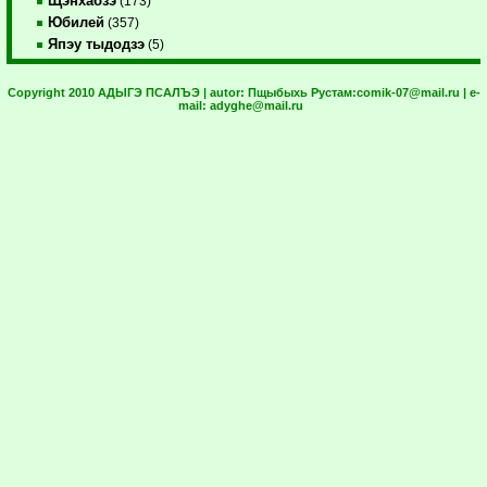
Щэнхабзэ
(173)
Юбилей
(357)
Япэу тыдодзэ
(5)
Copyright 2010 АДЫГЭ ПСАЛЪЭ | autor:
Пщыбыхь Рустам:
comik-07@mail.ru
| e-
mail:
adyghe@mail.ru