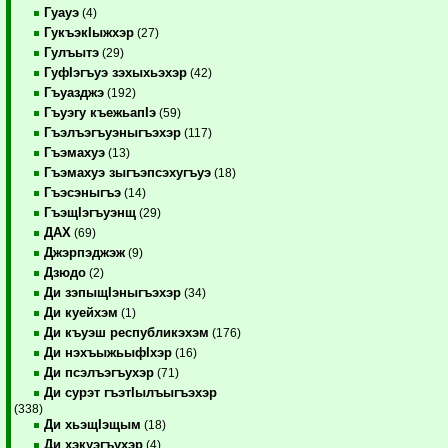
Гуауэ
(4)
ГукъэкIыжхэр
(27)
Гулъытэ
(29)
ГуфIэгъуэ зэхыхьэхэр
(42)
Гъуазджэ
(192)
Гъуэгу къежьапIэ
(59)
Гъэлъэгъуэныгъэхэр
(117)
Гъэмахуэ
(13)
Гъэмахуэ зыгъэпсэхугъуэ
(18)
Гъэсэныгъэ
(14)
ГъэщIэгъуэнщ
(29)
ДАХ
(69)
Джэрпэджэж
(9)
Дзюдо
(2)
Ди зэпыщIэныгъэхэр
(34)
Ди куейхэм
(1)
Ди къуэш республикэхэм
(176)
Ди нэхъыжьыфIхэр
(16)
Ди псэлъэгъухэр
(71)
Ди сурэт гъэтIылъыгъэхэр
(338)
Ди хьэщIэщым
(18)
Ди хэкуэгъухэр
(4)