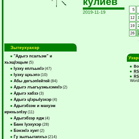
кулиев
5
2019-11-19
12
19
26
Зытеухуахэр
"Адыгэ псалъэм" и
Узэр
хьэщIэщым
(5)
Во
Iуэху еплъыкIэ
(47)
RS
Iуэху щхьэпэ
(10)
RS
Абы дегъэпIейтей
Word
(84)
Адыгэ лъагъуэжьхэмкIэ
(2)
Адыгэ хабзэ
(3)
Адыгэ цIэрыIуэхэр
(4)
Адыгэбзэм и махуэм
ирихьэлIэу
(11)
Адыгэбзэр ядж
(4)
Банк Iуэхухэр
(28)
БэнэкIэ хуит
(2)
Гу зылъытапхъэ
(214)