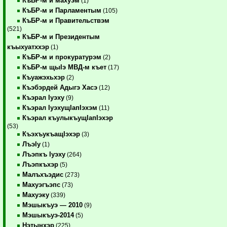
КъБР-м и махуэм
(1)
КъБР-м и Парламентым
(105)
КъБР-м и Правительствэм
(521)
КъБР-м и Президентым
къыхуатххэр
(1)
КъБР-м и прокуратурэм
(2)
КъБР-м щыIэ МВД-м къет
(17)
Къуажэхьхэр
(2)
Къэбэрдей Адыгэ Хасэ
(12)
Къэрал Iуэху
(9)
Къэрал IуэхущIапIэхэм
(11)
Къэрал къулыкъущIапIэхэр
(53)
КъэхъукъащIэхэр
(3)
ЛъэIу
(1)
Лъэпкъ Iуэху
(264)
Лъэпкъхэр
(5)
Малъхъэдис
(273)
Махуэгъэпс
(73)
Махуэку
(339)
Мэшыкъуэ — 2010
(9)
Мэшыкъуэ-2014
(5)
Нэтынхэр
(225)