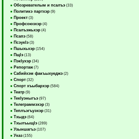
Обозревателым и псалъэ
(33)
Политикэ партхэр
(9)
Проект
(3)
Профсоюзхэр
(4)
Псалъэжьхэр
(4)
Псапэ
(58)
ПсэукIэ
(3)
Пшыхьхэр
(154)
ПщIэ
(13)
ПэкIухэр
(34)
Репортаж
(7)
Сабийхэм факъыхуеджэ
(2)
Спорт
(32)
Спорт хъыбархэр
(584)
Театр
(9)
ТекIуэныгъэ
(97)
Телеграммэхэр
(3)
Теплъэгъуэхэр
(31)
Тхыдэ
(64)
ТхылъыщIэ
(289)
Узыншагъэ
(107)
Указ
(155)