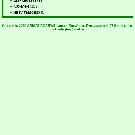
Щэнхабзэ
(171)
Юбилей
(353)
Япэу тыдодзэ
(5)
Copyright 2010 АДЫГЭ ПСАЛЪЭ | autor:
Пщыбыхь Рустам:
comik-07@mail.ru
| e-
mail:
adyghe@mail.ru