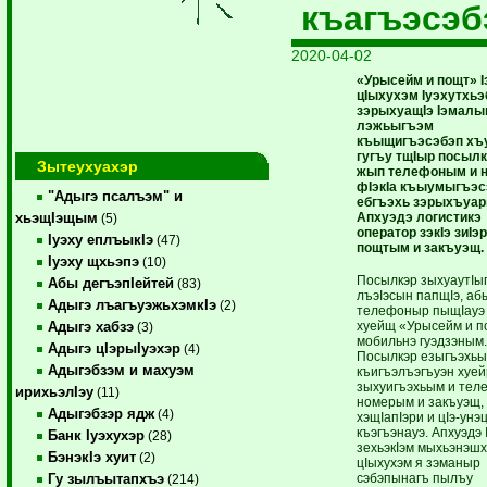
къагъэсэб
2020-04-02
«Урысейм и пощт» I
цIыхухэм Iуэхутхьэ
зэрыхуащIэ Iэмалы
лэжьыгъэм
къыщигъэсэбэп хъу
гугъу тщIыр посыл
Зытеухуахэр
жып телефоным и 
фIэкIа къыумыгъэс
"Адыгэ псалъэм" и
ебгъэхь зэрыхъуар
Апхуэдэ логистикэ
хьэщIэщым
(5)
оператор зэкIэ зиIэ
Iуэху еплъыкIэ
(47)
пощтым и закъуэщ.
Iуэху щхьэпэ
(10)
Посылкэр зыхуаутI
Абы дегъэпIейтей
(83)
лъэIэсын папщIэ, аб
Адыгэ лъагъуэжьхэмкIэ
(2)
телефоныр пыщIауэ
хуейщ «Урысейм и п
Адыгэ хабзэ
(3)
мобильнэ гуэдзэным.
Адыгэ цIэрыIуэхэр
(4)
Посылкэр езыгъэхь
Адыгэбзэм и махуэм
къигъэлъэгъуэн хуе
зыхуигъэхьым и тел
ирихьэлIэу
(11)
номерым и закъуэщ,
Адыгэбзэр ядж
(4)
хэщIапIэри и цIэ-унэ
къэгъэнауэ. Апхуэдэ 
Банк Iуэхухэр
(28)
зехьэкIэм мыхьэнэшх
БэнэкIэ хуит
(2)
цIыхухэм я зэманыр
сэбэпынагъ пылъу
Гу зылъытапхъэ
(214)