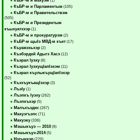
КъБР-м и махуэм
(1)
КъБР-м и Парламентым
(105)
КъБР-м и Правительствэм
(505)
КъБР-м и Президентым
къыхуатххэр
(1)
КъБР-м и прокуратурэм
(2)
КъБР-м щыIэ МВД-м къет
(17)
Къуажэхьхэр
(2)
Къэбэрдей Адыгэ Хасэ
(12)
Къэрал Iуэху
(8)
Къэрал IуэхущIапIэхэм
(11)
Къэрал къулыкъущIапIэхэр
(52)
КъэхъукъащIэхэр
(3)
ЛъэIу
(1)
Лъэпкъ Iуэху
(262)
Лъэпкъхэр
(5)
Малъхъэдис
(267)
Махуэгъэпс
(71)
Махуэку
(336)
Мэшыкъуэ — 2010
(9)
Мэшыкъуэ-2014
(5)
Нэтынхэр
(220)