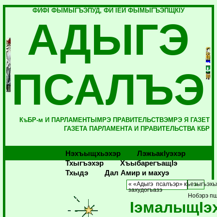
ФИФI ФЫМЫГЪЭПУД, ФИ IЕЙ ФЫМЫГЪЭПЩКIУ
АДЫГЭ
ПСАЛЪЭ
КъБР-м И ПАРЛАМЕНТЫМРЭ ПРАВИТЕЛЬСТВЭМРЭ Я ГАЗЕТ
ГАЗЕТА ПАРЛАМЕНТА И ПРАВИТЕЛЬСТВА КБР
Нэхъыщхьэхэр
Лэжьакlуэхэр
Тхыгъэхэр
Хъыбарегъащlэ
Тхыдэ
Дал Амир и махуэ
« «Адыгэ псалъэр» къезыгъэх
захудогъазэ
Нобэрэ пщ
IэмалыщIэ