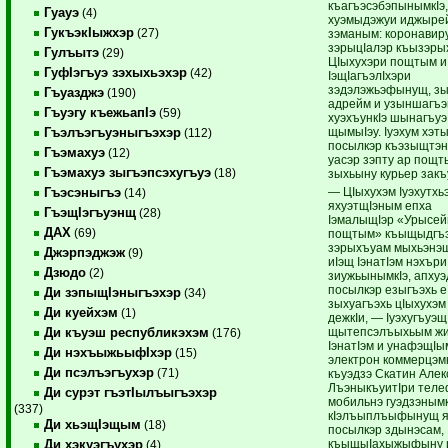
къагъэсэбэпынымкIэ,
Гуауэ
(4)
хуэмыдэжуи иджыре
ГукъэкIыжхэр
(27)
зэманым: коронавиру
зэрыцIалэр къызэры
Гулъытэ
(29)
ЦIыхухэри пощтым и
ГуфIэгъуэ зэхыхьэхэр
(42)
IэщIагъэлIхэри
зэдэлэжьэфынущ, з
Гъуазджэ
(190)
адрейм и узыншагъэ
Гъуэгу къежьапIэ
(59)
хуэхъункIэ шынагъуэ
щымыIэу. Iуэхум хэт
Гъэлъэгъуэныгъэхэр
(112)
посылкэр къэзыщтэну
Гъэмахуэ
(12)
уасэр зэпту ар пощт
Гъэмахуэ зыгъэпсэхугъуэ
(18)
зыхьыну курьер закъ
— ЦIыхухэм Iуэхутхь
Гъэсэныгъэ
(14)
яхуэтщIэным епха
ГъэщIэгъуэнщ
(28)
IэмалыщIэр «Урысей
ДАХ
(69)
пощтым» къыщыдгъэ
зэрыхъуам мыхьэнэ
Джэрпэджэж
(9)
иIэщ IэнатIэм нэхъри
Дзюдо
(2)
зиужьынымкIэ, апхуэ
посылкэр езыгъэхь е
Ди зэпыщIэныгъэхэр
(34)
зыхуагъэхь цIыхухэм
Ди куейхэм
(1)
дежкIи, — Iуэхугъуэщ
щытепсэлъыхьым ж
Ди къуэш республикэхэм
(176)
IэнатIэм и унафэщIы
Ди нэхъыжьыфIхэр
(15)
электрон коммерцэмк
Ди псэлъэгъухэр
(71)
къуэдзэ Скатин Алек
ЛъэныкъуитIри тел
Ди сурэт гъэтIылъыгъэхэр
мобильнэ гуэдзэнымк
(337)
кIэлъыплъыфынущ 
Ди хьэщIэщым
(18)
посылкэр здынэсам,
къыщыIахыжыфыну щ
Ди хэкуэгъухэр
(4)