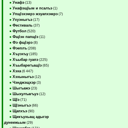
Унафэ
(13)
УнафэщIым и псалъэ
(1)
УпщIэхэмрэ жэуапхэмрэ
(7)
Ухуэныгъэ
(17)
Фестиваль
(37)
Футбол
(520)
ФщIэн папщIэ
(11)
Фэ фщIэрэ
(8)
Фэеплъ
(208)
Хъуэхъу
(185)
Хъыбар гуапэ
(225)
ХъыбарегъащIэ
(65)
Хэха
(6 447)
Хэхыныгъэ
(12)
Чэнджэщхэр
(3)
Шыгъажэ
(23)
Шыхулъагъуэ
(12)
ЩIэ
(71)
ЩIэныгъэ
(66)
Щапхъэ
(90)
Щикъухьащ адыгэр
дунеижьым
(29)