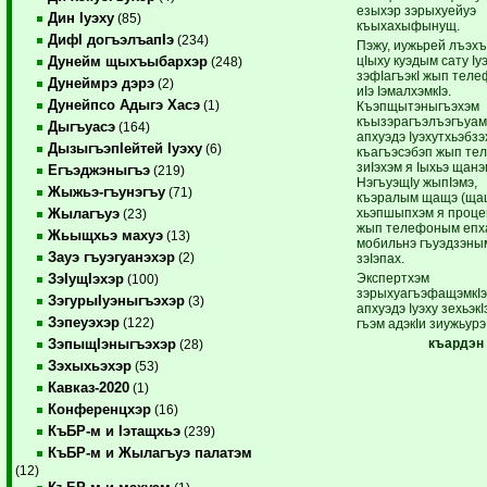
езыхэр зэрыхуейуэ
Дин Iуэху
(85)
къыхахыфынущ.
ДифI догъэлъапIэ
(234)
Пэжу, иужьрей лъэх
цIыху куэдым сату Iу
Дунейм щыхъыбархэр
(248)
зэфIагъэкI жып тел
Дунеймрэ дэрэ
(2)
иIэ IэмалхэмкIэ.
Дунейпсо Адыгэ Хасэ
(1)
Къэпщытэныгъэхэм
къызэрагъэлъэгъуамк
Дыгъуасэ
(164)
апхуэдэ Iуэхутхьэбзэ
ДызыгъэпIейтей Iуэху
(6)
къагъэсэбэп жып те
зиIэхэм я Iыхьэ щанэ
Егъэджэныгъэ
(219)
НэгъуэщIу жыпIэмэ,
Жыжьэ-гъунэгъу
(71)
къэралым щащэ (ща
хьэпшыпхэм я проце
Жылагъуэ
(23)
жып телефоным епх
Жьыщхьэ махуэ
(13)
мобильнэ гъуэдзэным
Зауэ гъуэгуанэхэр
(2)
зэIэпах.
Экспертхэм
ЗэIущIэхэр
(100)
зэрыхуагъэфащэмкIэ
ЗэгурыIуэныгъэхэр
(3)
апхуэдэ Iуэху зехьэк
Зэпеуэхэр
(122)
гъэм адэкIи зиужьурэ
къардэн
ЗэпыщIэныгъэхэр
(28)
Зэхыхьэхэр
(53)
Кавказ-2020
(1)
Конференцхэр
(16)
КъБР-м и Iэтащхьэ
(239)
КъБР-м и Жылагъуэ палатэм
(12)