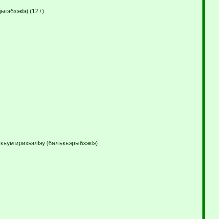
ыгэбзэкIэ) (12+)
ъум ирихьэлIэу (балъкъэрыбзэкIэ)