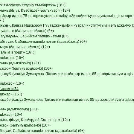
: тхьэмахуэ зэхуаку хъыбархэр» (16+)
ыжь фIыуэ, Къэбэрдей-Балъкъэр!» (12+)
э Иныр илъэс 75-рэ щрикъум ирихьэлIэу. «Зи сабиигъуэр зауэм зыIэщIихахэр
6+)
ьэн». Кавказ Ищхъэрэм ГъуазджэхэмкIэ и къэрал институтым и егъэджакIуэ Тхь
уащ…» (балъкъэрыбзэкIэ) (6+)
нэгузыужь». Сабийхэм папщIэ нэтын (6+)
бгъуэ». Сабийхэм папщIэ нэтын (адыгэбзэкIэ) (6+)
ыку» (балъкъэрыбзэкIэ) (12+)
налым и пощт» (16+)
Iэхэр» (16+)
ин» (адыгэбзэкIэ) (12+)
эхэр» (балъкъэрыбзэкIэ) (16+)
Iыхубэ усакIуэ Зумакуловэ Танзиля и ныбжьыр илъэс 85-рэ зэрырикъум и щIыхь
Iэхэр» (16+)
ъазэм и 24
эхэр» (16+)
ыхубэ усакIуэ Зумакуловэ Танзиля и ныбжьыр илъэс 85-рэ зэрырикъум и щIыхь
н» (адыгэбзэкIэ) (12+)
эхэр» (16+)
ыжь фIыуэ, Къэбэрдей-Балъкъэр!» (12+)
хэр» (балъкъэрыбзэкIэ) (16+)
ъуэ». Сабийхэм папщIэ нэтын (адыгэбзэкIэ) (6+)