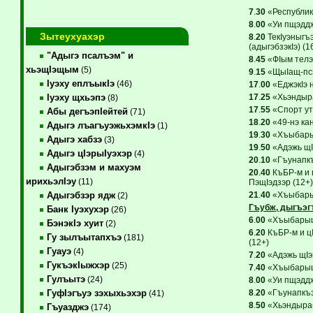
7
.
30
«Республикэ
8
.
00
«Уи пщэддж
Зытеухуахэр
8
.
20
ТекIуэныгъ
(адыгэбзэкIэ) (1
"Адыгэ псалъэм" и
8
.
45
«ФIым телэж
хьэщIэщым
(5)
9
.
15
«ЩыIащ-псэ
Iуэху еплъыкIэ
(46)
17
.
00
«ЕджэкIэ 
17
.
25
«Хьэндыра
Iуэху щхьэпэ
(8)
17
.
55
«Спорт ут
Абы дегъэпIейтей
(71)
18
.
20
«49-нэ ка
Адыгэ лъагъуэжьхэмкIэ
(1)
19
.
30
«Хъыбарыщ
Адыгэ хабзэ
(3)
19
.
50
«Адэжь щIэ
Адыгэ цIэрыIуэхэр
(4)
20
.
10
«Гъунапкъ
Адыгэбзэм и махуэм
20
.
40
КъБР-м и ц
ирихьэлIэу
(11)
ПэщIэдзэр (12+)
21
.
40
«Хъыбарыщ
Адыгэбзэр ядж
(2)
Гъубж, дыгъэг
Банк Iуэхухэр
(26)
6
.
00
«ХъыбарыщI
БэнэкIэ хуит
(2)
6
.
20
КъБР-м и цI
Гу зылъытапхъэ
(181)
(12+)
Гуауэ
(4)
7
.
20
«Адэжь щIэи
ГукъэкIыжхэр
(25)
7
.
40
«ХъыбарыщI
Гулъытэ
(24)
8
.
00
«Уи пщэддж
8
.
20
«Гъунапкъэ
ГуфIэгъуэ зэхыхьэхэр
(41)
8
.
50
«Хьэндырабг
Гъуазджэ
(174)