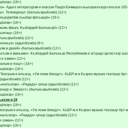
эхэр» (16+)
». Адыгэ литературэм и классик ПащIэ Бэчмырзэ къызэралъхурэ илъэси 165-рэ
». Тележурнал. (балъкъэрыбзэкIэ) (12+)
къущIапIэм хъыбар фегъащIэ» (16+)
эхэр» (16+)
ыжь фIыуэ, Къэбэрдей-Балъкъэр!» (12+)
ьэпэщ» (16+)
ъкъэрыбзэкIэ) (12+)
окъуэ» (адыгэбзэкIэ) (6+)
эм и дуней» (балъкъэрыбзэкIэ) (12+)
гъэм и макъамэ». Къэбэрдей-Балъкъэр Республикэм и эстрадэ артистхэр зыхэт
и зэман» (12+)
налым и пощт» (16+)
Iэхэр» (16+)
 Театрым и илъэсщ. «Уж ложи блещут». КъБР-м и Къэрал музыкэ театрыр Арт
адыгэбзэкIэ) (12+)
налъэхэр». «Ридадэ» гупыр (адыгэбзэкIэ) (12+)
знаур и Эверест» (балъкъэрыбзэкIэ) (12+)
Iэхэр» (16+)
ъазэм и 28
эхэр» (16+)
Театрым и илъэсщ. «Уж ложи блещут». КъБР-м и Къэрал музыкэ театрыр Арт-
алъэхэр». «Ридадэ» гупыр (адыгэбзэкIэ) (12+)
 зэман» (12+)
эхэр» (16+)