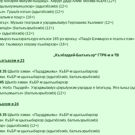
ур нобэрей махуэм пыщIащ». Хирург Дадэ Алим. Москва къалэ (12+)
дызыхуэныкъуэхэр» (адыгэбзэкIэ) (12+)
». ГушыIэ нэтын (адыгэбзэкIэ) (12+)
налым и пощт» (16+)
гъу». Музыкэ театрым и уэрэджыIакIуэ Гергокаевэ Хьэлимэт (12+)
апщIэ» (балъкъэрыбзэкIэ) (12+)
(адыгэбзэкIэ) (12+)
мырзэ къызэралъхурэ илъэси 165-рэ ирокъу. «ПащIэ Бэчмырзэ и псалъэ пэж» (
э: тхьэмахуэ зэхуаку хъыбархэр» (16+)
„Къэбэрдей-Балъкъэр“ ГТРК-м и ТВ
эгъазэм и 23
8
.
35
ЩIыпIэ зэман. «Пщэдджыжь». КъБР-м щыхъыбархэр
ман. КъБР-м щыхъыбархэр (адыгэбзэкIэ, балъкъэрыбзэкIэ)
45
ЩIыпIэ зэман. КъБР-м щыхъыбархэр
 Нобэ. Пщэдей». УэрэджыIакIуэ цIэрыIуэхэм уэрэдыр я Iэпэгъущ. Япэ Iыхьэ (ад
Iыхъужьыгъэ» (балъкъэрыбзэкIэ) (12+)
ъазэм и 24
8
.
35
ЩIыпIэ зэман. «Пщэдджыжь». КъБР-м щыхъыбархэр
ан. КъБР-м щыхъыбархэр (адыгэбзэкIэ, балъкъэрыбзэкIэ)
р» (адыгэбзэкIэ) (12+)
ман. КъБР-м щыхъыбархэр (адыгэбзэкIэ, балъкъэрыбзэкIэ)