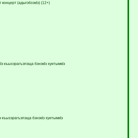
концерт (адыгэбзэкIэ) (12+)
э къызэрагъэпэща бэнэкIэ хуитымкIэ
 къызэрагъэпэща бэнэкIэ хуитымкIэ