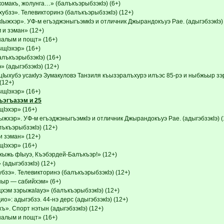
омакъ, жолунга…» (балъкъэрыбзэкIэ) (6+)
убзэ». Телевикторинэ (балъкъэрыбзэкIэ) (12+)
Iыжхэр». УФ-м егъэджэныгъэмкIэ и отличник Джырандокъуэ Рае. (адыгэбзэкIэ) 
и зэман» (12+)
налым и пощт» (16+)
Iэхэр» (16+)
лъкъэрыбзэкIэ) (16+)
 (адыгэбзэкIэ) (12+)
Iыхубэ усакIуэ Зумакуловэ Танзиля къызэралъхурэ илъэс 85-рэ и ныбжьыр зэр
(12+)
Iэхэр» (16+)
ъэгъазэм и 25
эхэр» (16+)
ыжхэр». УФ-м егъэджэныгъэмкIэ и отличник Джырандокъуэ Рае. (адыгэбзэкIэ) (
ъкъэрыбзэкIэ) (12+)
 зэман» (12+)
эхэр» (16+)
ыжь фIыуэ, Къэбэрдей-Балъкъэр!» (12+)
(адыгэбзэкIэ) (12+)
зэ». Телевикторинэ (балъкъэрыбзэкIэ) (12+)
р — сабийхэм» (6+)
щхэм зэрыжаIауэ» (балъкъэрыбзэкIэ) (12+)
о»: адыгэбзэ. 44-нэ дерс (адыгэбзэкIэ) (12+)
». Спорт нэтын (адыгэбзэкIэ) (12+)
налым и пощт» (16+)