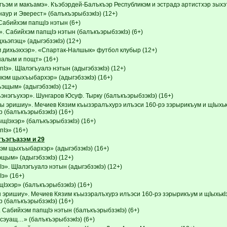
эм и макъамэ». Къэбэрдей-Балъкъэр Республикэм и эстрадэ артистхэр зыхэт 
аур и Эверест» (балъкъэрыбзэкIэ) (12+)
Сабийхэм папщIэ нэтын (6+)
. Сабийхэм папщIэ нэтын (балъкъэрыбзэкIэ) (6+)
хьэпэщ» (адыгэбзэкIэ) (12+)
дихьэххэр». «Спартак-Налшык» футбол клубыр (12+)
налым и пощт» (16+)
Iэ». ЩIалэгъуалэ нэтын (адыгэбзэкIэ) (12+)
кэм щыхъыбархэр» (адыгэбзэкIэ) (16+)
эщым» (адыгэбзэкIэ) (12+)
энэгъухэр». Шунгаров Юсуф. Тырку (балъкъэрыбзэкIэ) (16+)
 эришиу». Мечиев Кязим къызэралъхурэ илъэси 160-рэ зэрырикъум и щIыхькI
 (балъкъэрыбзэкIэ) (16+)
Iэхэр» (балъкъэрыбзэкIэ) (16+)
Iэ» (16+)
гъэгъазэм и 29
эм щыхъыбархэр» (адыгэбзэкIэ) (16+)
щым» (адыгэбзэкIэ) (12+)
э». ЩIалэгъуалэ нэтын (адыгэбзэкIэ) (12+)
э» (16+)
эхэр» (балъкъэрыбзэкIэ) (16+)
эришиу». Мечиев Кязим къызэралъхурэ илъэси 160-рэ зэрырикъум и щIыхькIэ
 (балъкъэрыбзэкIэ) (16+)
 Сабийхэм папщIэ нэтын (балъкъэрыбзэкIэ) (6+)
эуащ…» (балъкъэрыбзэкIэ) (6+)