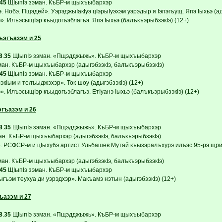
45
ЩIыпIэ зэман. КъБР-м щыхъыбархэр
 Нобэ. Пщэдей». УэрэджыIакIуэ цIэрыIуэхэм уэрэдыр я Iэпэгъущ. Япэ Iыхьэ (ад
». ИлъэсыщIэр къыдогъэблагъэ. Япэ Iыхьэ (балъкъэрыбзэкIэ) (12+)
ъэгъазэм и 25
8
.
35
ЩIыпIэ зэман. «Пщэдджыжь». КъБР-м щыхъыбархэр
ман. КъБР-м щыхъыбархэр (адыгэбзэкIэ, балъкъэрыбзэкIэ)
45
ЩIыпIэ зэман. КъБР-м щыхъыбархэр
кIым и телъыджэхэр». Ток-шоу (адыгэбзэкIэ) (12+)
. ИлъэсыщIэр къыдогъэблагъэ. ЕтIуанэ Iыхьэ (балъкъэрыбзэкIэ) (12+)
эгъазэм и 26
8
.
35
ЩIыпIэ зэман. «Пщэдджыжь». КъБР-м щыхъыбархэр
ан. КъБР-м щыхъыбархэр (адыгэбзэкIэ, балъкъэрыбзэкIэ)
. РСФСР-м и цIыхубэ артист Ульбашев Мутай къызэралъхурэ илъэс 95-рэ щрик
ман. КъБР-м щыхъыбархэр (адыгэбзэкIэ, балъкъэрыбзэкIэ)
45
ЩIыпIэ зэман. КъБР-м щыхъыбархэр
гъэм теухуа ди уэрэдхэр». Макъамэ нэтын (адыгэбзэкIэ) (12+)
ъазэм и 27
8
.
35
ЩIыпIэ зэман. «Пщэдджыжь». КъБР-м щыхъыбархэр