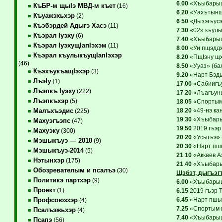
6
.
00
«ХъыбарыщI
КъБР-м щыIэ МВД-м къет
(16)
6
.
20
«Уахътыншэ
Къуажэхьхэр
(2)
6
.
50
«Дызэгъусэу
Къэбэрдей Адыгэ Хасэ
(11)
7
.
30
«02» къулы
Къэрал Iуэху
(6)
7
.
40
«ХъыбарыщI
Къэрал IуэхущIапIэхэм
(11)
8
.
00
«Уи пщэддж
Къэрал къулыкъущIапIэхэр
8
.
20
«ПщIэну щх
(46)
8
.
50
«Ууаз» (бал
КъэхъукъащIэхэр
(3)
9
.
20
«Нарт Бэдын
ЛъэIу
(1)
17
.
00
«Сабиигъу
Лъэпкъ Iуэху
(222)
17
.
20
«Лъагъуны
Лъэпкъхэр
(5)
18
.
05
«Спортым 
18
.
20
«49-нэ ка
Малъхъэдис
(225)
19
.
30
«Хъыбарыщ
Махуэгъэпс
(47)
19
.
50
2019 гъэр
Махуэку
(300)
20
.
20
«Усыгъэ» (
Мэшыкъуэ — 2010
(9)
20
.
30
«Нарт пшы
Мэшыкъуэ-2014
(5)
21
.
10
«Аккаев А
Нэтынхэр
(175)
21
.
40
«Хъыбарыщ
Обозревателым и псалъэ
(30)
Щэбэт, дыгъэг
Политикэ партхэр
(9)
6
.
00
«ХъыбарыщI
Проект
(1)
6
.
15
2019 гъэр 
6
.
45
«Нарт пшын
Профсоюзхэр
(4)
7
.
25
«Спортым и
Псалъэжьхэр
(4)
7
.
40
«ХъыбарыщI
Псапэ
(56)