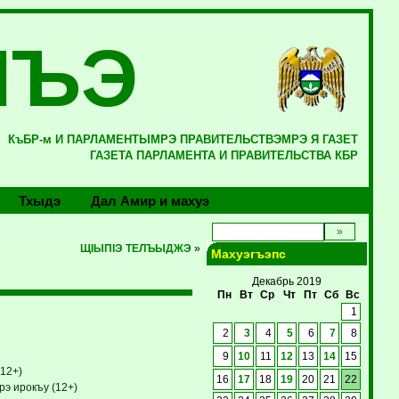
ЛЪЭ
КъБР-м И ПАРЛАМЕНТЫМРЭ ПРАВИТЕЛЬСТВЭМРЭ Я ГАЗЕТ
ГАЗЕТА ПАРЛАМЕНТА И ПРАВИТЕЛЬСТВА КБР
Тхыдэ
Дал Амир и махуэ
ЩIЫПIЭ ТЕЛЪЫДЖЭ
»
Махуэгъэпс
Декабрь 2019
Пн
Вт
Ср
Чт
Пт
Сб
Вс
1
2
3
4
5
6
7
8
9
10
11
12
13
14
15
12+)
16
17
18
19
20
21
22
э ирокъу (12+)