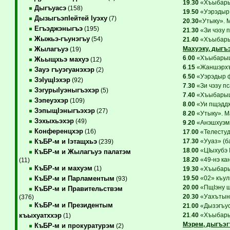
19
.
30
«Хъыбарыщ
Дыгъуасэ
(158)
19
.
50
«Уэрэдыр 
ДызыгъэпIейтей Iуэху
(7)
20
.
30
«Утыку». 
Егъэджэныгъэ
(195)
21
.
30
«Зи чэзу 
Жыжьэ-гъунэгъу
(54)
21
.
40
«Хъыбарыщ
Махуэку, дыгъ
Жылагъуэ
(19)
6
.
00
«ХъыбарыщI
Жьыщхьэ махуэ
(12)
6
.
15
«Жаншэрхъ»
Зауэ гъуэгуанэхэр
(2)
6
.
50
«Уэрэдыр ф
ЗэIущIэхэр
(92)
7
.
30
«Зи чэзу п
ЗэгурыIуэныгъэхэр
(5)
7
.
40
«ХъыбарыщI
Зэпеуэхэр
(109)
8
.
00
«Уи пщэддж
ЗэпыщIэныгъэхэр
(27)
8
.
20
«Утыку». М
Зэхыхьэхэр
(49)
9
.
20
«Анэшхуэм 
Конференцхэр
(16)
17
.
00
«Телестуд
17
.
30
«Ууаз» (б
КъБР-м и Iэтащхьэ
(239)
18
.
00
«ЦIыхубэ 
КъБР-м и Жылагъуэ палатэм
18
.
20
«49-нэ ка
(11)
КъБР-м и махуэм
(1)
19
.
30
«Хъыбарыщ
19
.
50
«02» къул
КъБР-м и Парламентым
(93)
20
.
00
«ПщIэну щ
КъБР-м и Правительствэм
20
.
30
«Уахътынш
(376)
КъБР-м и Президентым
21
.
00
«Дызэгъус
21
.
40
«Хъыбарыщ
къыхуатххэр
(1)
Мэрем, дыгъэг
КъБР-м и прокуратурэм
(2)