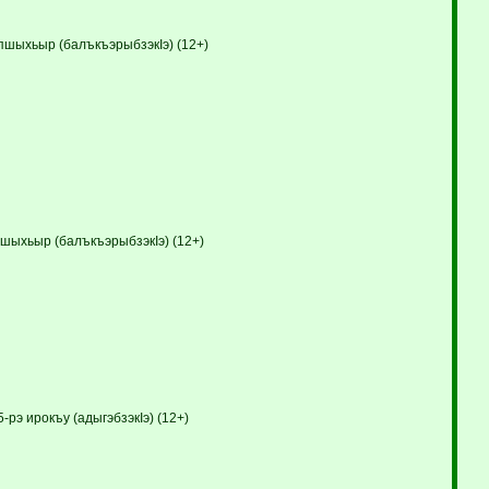
пшыхьыр (балъкъэрыбзэкIэ) (12+)
пшыхьыр (балъкъэрыбзэкIэ) (12+)
э ирокъу (адыгэбзэкIэ) (12+)