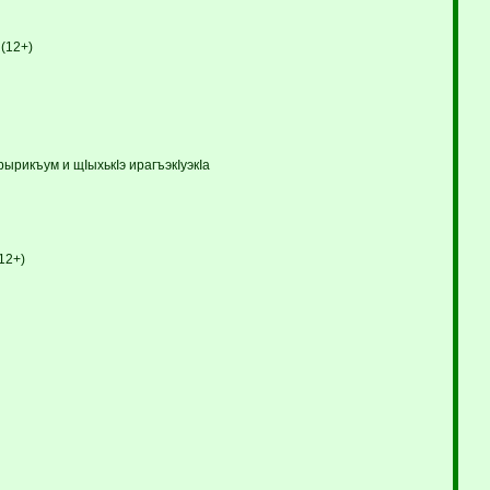
(12+)
ырикъум и щIыхькIэ ирагъэкIуэкIа
12+)