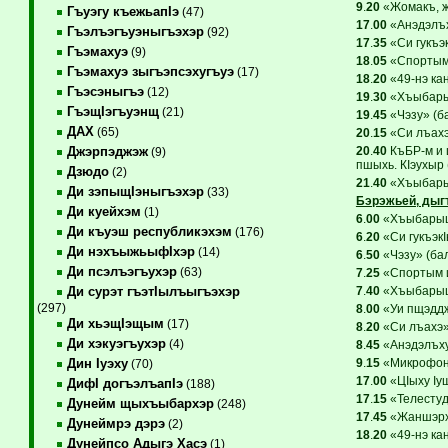
9
.
20
«Жомакъ, ж
Гъуэгу къежьапIэ
(47)
17
.
00
«Анэдэлъх
Гъэлъэгъуэныгъэхэр
(92)
17
.
35
«Си гукъэк
Гъэмахуэ
(9)
18
.
05
«Спортым 
Гъэмахуэ зыгъэпсэхугъуэ
(17)
18
.
20
«49-нэ ка
Гъэсэныгъэ
(12)
19
.
30
«Хъыбарыщ
ГъэщIэгъуэнщ
(21)
19
.
45
«Чэзу» (ба
ДАХ
(65)
20
.
15
«Си лъахэ»
20
.
40
КъБР-м и ц
Джэрпэджэж
(9)
пшыхь. КIэухыр 
Дзюдо
(2)
21
.
40
«Хъыбарыщ
Ди зэпыщIэныгъэхэр
(33)
Бэрэжьей, дыг
Ди куейхэм
(1)
6
.
00
«ХъыбарыщI
Ди къуэш республикэхэм
(176)
6
.
20
«Си гукъэкI
Ди нэхъыжьыфIхэр
(14)
6
.
50
«Чэзу» (бал
Ди псэлъэгъухэр
(63)
7
.
25
«Спортым и
7
.
40
«ХъыбарыщI
Ди сурэт гъэтIылъыгъэхэр
(297)
8
.
00
«Уи пщэддж
Ди хьэщIэщым
(17)
8
.
20
«Си лъахэ» 
Ди хэкуэгъухэр
(4)
8
.
45
«Анэдэлъхуб
9
.
15
«Микрофоны
Дин Iуэху
(70)
17
.
00
«ЦIыху Iу
ДифI догъэлъапIэ
(188)
17
.
15
«Телестуди
Дунейм щыхъыбархэр
(248)
17
.
45
«Жаншэрхъ
Дунеймрэ дэрэ
(2)
18
.
20
«49-нэ ка
Дунейпсо Адыгэ Хасэ
(1)