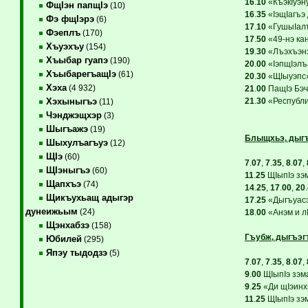
16
.
10
«КъэкIуэн
ФщIэн папщIэ
(10)
16
.
35
«IэщIагъэ 
Фэ фщIэрэ
(6)
17
.
10
«ГушыIалъэ
Фэеплъ
(170)
17
.
50
«49-нэ ка
Хъуэхъу
(154)
19
.
30
«Лъэхъэнэ
Хъыбар гуапэ
(190)
20
.
00
«IэпщIэлъ
ХъыбарегъащIэ
(61)
20
.
30
«ЩIыуэпс» 
Хэха
(4 932)
21
.
00
ПащIэ Бэч
21
.
30
«Республик
Хэхыныгъэ
(11)
Чэнджэщхэр
(3)
Шыгъажэ
(19)
Блыщхьэ, дыгъ
Шыхулъагъуэ
(12)
ЩIэ
(60)
7
.
07
,
7
.
35
,
8
.
07
,
ЩIэныгъэ
(60)
11
.
25
ЩIыпIэ зэ
Щапхъэ
(74)
14
.
25
,
17
.
00
,
20
.
Щикъухьащ адыгэр
17
.
25
«Дыгъуасэ.
дунеижьым
(24)
18
.
00
«Анэм и л
Щэнхабзэ
(158)
Гъубж, дыгъэг
Юбилей
(295)
Япэу тыдодзэ
(5)
7
.
07
,
7
.
35
,
8
.
07
,
9
.
00
ЩIыпIэ зэм
9
.
25
«Ди щIэинхэ
11
.
25
ЩIыпIэ зэ