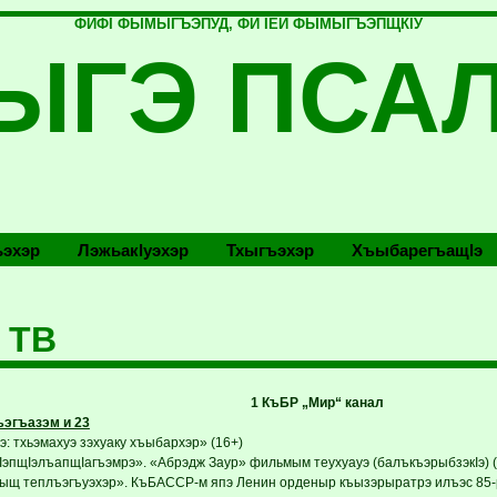
ФИФI ФЫМЫГЪЭПУД, ФИ IЕЙ ФЫМЫГЪЭПЩКIУ
ЫГЭ ПСА
эхэр
Лэжьакlуэхэр
Тхыгъэхэр
Хъыбарегъащlэ
 ТВ
1 КъБР „Мир“ канал
эгъазэм и 23
: тхьэмахуэ зэхуаку хъыбархэр» (16+)
IэпщIэлъапщIагъэмрэ». «Абрэдж Заур» фильмым теухуауэ (балъкъэрыбзэкIэ) (
ыщ теплъэгъуэхэр». КъБАССР-м япэ Ленин орденыр къызэрыратрэ илъэс 85-р