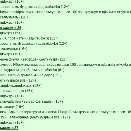
Iэхэр» (16+)
фэеплъ мыкIуэдыжщ» (адыгэбзэкIэ) (12+)
Маммеев Ибрэхьим къызэралъхурэ илъэси 100 зэрырикъум и щIыхькIэ екIуэкIа 
псалъэмакъ» (16+)
Iэхэр» (16+)
эгъазэм и 26
эхэр» (16+)
. Спорт нэтын (адыгэбзэкIэ) (12+)
эеплъ мыкIуэдыжщ» (адыгэбзэкIэ) (12+)
салъэмакъ» (16+)
эхэр» (16+)
ыжь фIыуэ, Къэбэрдей-Балъкъэр!» (12+)
аммеев Ибрэхьим къызэралъхурэ илъэси 100 зэрырикъум и щIыхькIэ екIуэкIа 
и таурыхъхэр» (балъкъэрыбзэкIэ) (6+)
ио»: балъкъэрыбзэ. 43-нэ дерс (12+)
алъкъэрыбзэкIэ) (12+)
IэпщIэлъапщIэхэр». (12+)
налым и пощт» (16+)
Iэхэр» (16+)
ыкъущIапIэм хъыбар фегъащIэ» (16+)
хьэпэщ» (16+)
э». Адыгэ литературэм и классик ПащIэ Бэчмырзэ къызэралъхурэ илъэси 165-р
эу». Тележурнал. (балъкъэрыбзэкIэ) (12+)
Iэхэр» (16+)
ъазэм и 27