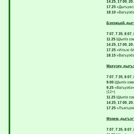
14
.
25
,
17
.
00
,
20
.
17
.
25
«Дыгъуасэ.
18
.
10
«Вагъуэбэ
Бэрэжьей, дыг
7
.
07
,
7
.
35
,
8
.
07
,
11
.
25
ЩIыпIэ зэ
14
.
25
,
17
.
00
,
20
.
17
.
25
«Илъэс блэ
18
.
15
«Вагъуэбэ»
Махуэку, дыгъ
7
.
07
,
7
.
35
,
8
.
07
,
9
.
00
ЩIыпIэ зэм
9
.
25
«Вагъуэбэ»
(12+)
11
.
25
ЩIыпIэ зэ
14
.
25
,
17
.
00
,
20
.
17
.
25
«Лъагъуны
Мэрем, дыгъэг
7
.
07
,
7
.
35
,
8
.
07
,