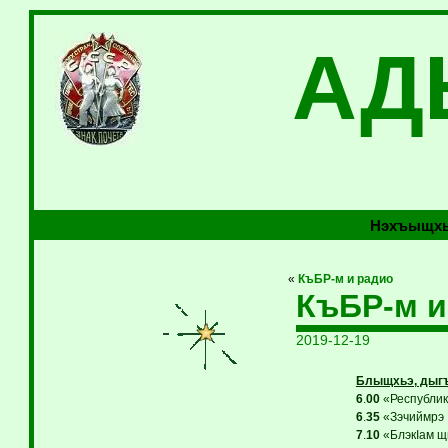
АД
Нэхъыщхь
«
КъБР-м и радио
КъБР-м и
2019-12-19
Блыщхьэ, дыгъ
6
.
00
«Республикэ
6
.
35
«Зэчиймрэ 
7
.
10
«БлэкIам щ