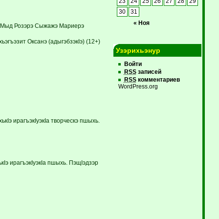
23
24
25
26
27
28
29
30
31
« Ноя
». Мыд Розэрэ Сыжажэ Мариерэ
эгъэзит Оксанэ (адыгэбзэкIэ) (12+)
Узэрихьэнур
Войти
RSS
записей
RSS
комментариев
WordPress.org
кIэ ирагъэкIуэкIа творческэ пшыхь.
кIэ ирагъэкIуэкIа пшыхь. ПэщIэдзэр