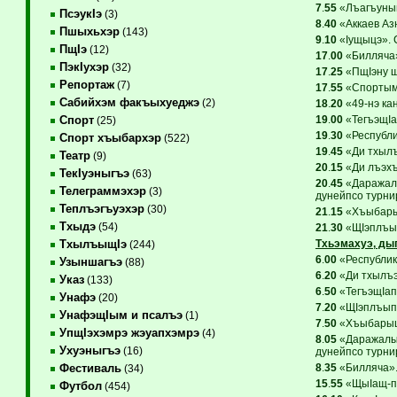
7
.
55
«Лъагъуныгъ
ПсэукIэ
(3)
8
.
40
«Аккаев Азн
Пшыхьхэр
(143)
9
.
10
«Iущыцэ». 
ПщIэ
(12)
17
.
00
«Билляча»
ПэкIухэр
(32)
17
.
25
«ПщIэну щ
Репортаж
(7)
17
.
55
«Спортым 
Сабийхэм факъыхуеджэ
(2)
18
.
20
«49-нэ ка
19
.
00
«ТегъэщIап
Спорт
(25)
19
.
30
«Республи
Спорт хъыбархэр
(522)
19
.
45
«Ди тхылъ
Театр
(9)
20
.
15
«Ди лъэхъ
ТекIуэныгъэ
(63)
20
.
45
«Даражалы
Телеграммэхэр
(3)
дунейпсо турнир
Теплъэгъуэхэр
(30)
21
.
15
«Хъыбарыщ
Тхыдэ
(54)
21
.
30
«ЩIэплъып
Тхьэмахуэ, ды
ТхылъыщIэ
(244)
6
.
00
«Республик
Узыншагъэ
(88)
6
.
20
«Ди тхылъэ
Указ
(133)
6
.
50
«ТегъэщIапI
Унафэ
(20)
7
.
20
«ЩIэплъыпI
УнафэщIым и псалъэ
(1)
7
.
50
«ХъыбарыщI
УпщIэхэмрэ жэуапхэмрэ
(4)
8
.
05
«Даражалы 
Ухуэныгъэ
(16)
дунейпсо турнир
8
.
35
«Билляча».
Фестиваль
(34)
15
.
55
«ЩыIащ-пс
Футбол
(454)