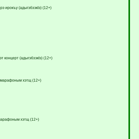
 ирокъу (адыгэбзэкIэ) (12+)
 концерт (адыгэбзэкIэ) (12+)
-марафоным хэтщ (12+)
марафоным хэтщ (12+)