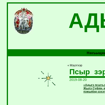
АД
Нэхъыщхь
« Мэуэтхэр
Псыр зэ
2019-08-20
«Адыгэ псалъэ
Жылэ Суфян, е
пэжыпIэр зэхэ