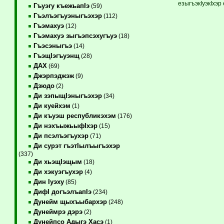
езыгъэкIуэкIхэр
Гъуэгу къежьапIэ
(59)
Гъэлъэгъуэныгъэхэр
(112)
Гъэмахуэ
(12)
Гъэмахуэ зыгъэпсэхугъуэ
(18)
Гъэсэныгъэ
(14)
ГъэщIэгъуэнщ
(28)
ДАХ
(69)
Джэрпэджэж
(9)
Дзюдо
(2)
Ди зэпыщIэныгъэхэр
(34)
Ди куейхэм
(1)
Ди къуэш республикэхэм
(176)
Ди нэхъыжьыфIхэр
(15)
Ди псэлъэгъухэр
(71)
Ди сурэт гъэтIылъыгъэхэр
(337)
Ди хьэщIэщым
(18)
Ди хэкуэгъухэр
(4)
Дин Iуэху
(85)
ДифI догъэлъапIэ
(234)
Дунейм щыхъыбархэр
(248)
Дунеймрэ дэрэ
(2)
Дунейпсо Адыгэ Хасэ
(1)