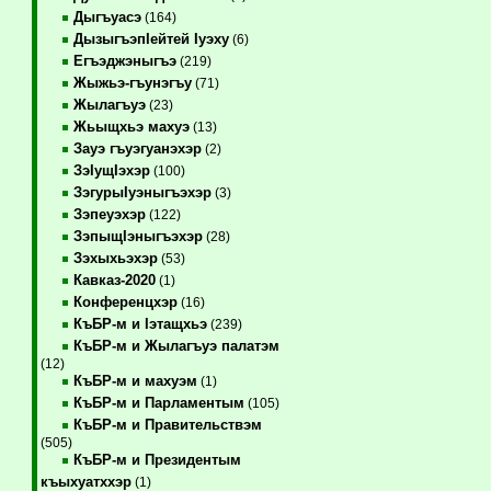
Дыгъуасэ
(164)
ДызыгъэпIейтей Iуэху
(6)
Егъэджэныгъэ
(219)
Жыжьэ-гъунэгъу
(71)
Жылагъуэ
(23)
Жьыщхьэ махуэ
(13)
Зауэ гъуэгуанэхэр
(2)
ЗэIущIэхэр
(100)
ЗэгурыIуэныгъэхэр
(3)
Зэпеуэхэр
(122)
ЗэпыщIэныгъэхэр
(28)
Зэхыхьэхэр
(53)
Кавказ-2020
(1)
Конференцхэр
(16)
КъБР-м и Iэтащхьэ
(239)
КъБР-м и Жылагъуэ палатэм
(12)
КъБР-м и махуэм
(1)
КъБР-м и Парламентым
(105)
КъБР-м и Правительствэм
(505)
КъБР-м и Президентым
къыхуатххэр
(1)