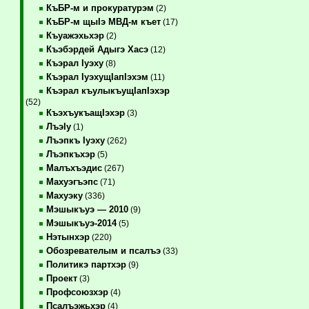
КъБР-м и прокуратурэм
(2)
КъБР-м щыIэ МВД-м къет
(17)
Къуажэхьхэр
(2)
Къэбэрдей Адыгэ Хасэ
(12)
Къэрал Iуэху
(8)
Къэрал IуэхущIапIэхэм
(11)
Къэрал къулыкъущIапIэхэр
(52)
КъэхъукъащIэхэр
(3)
ЛъэIу
(1)
Лъэпкъ Iуэху
(262)
Лъэпкъхэр
(5)
Малъхъэдис
(267)
Махуэгъэпс
(71)
Махуэку
(336)
Мэшыкъуэ — 2010
(9)
Мэшыкъуэ-2014
(5)
Нэтынхэр
(220)
Обозревателым и псалъэ
(33)
Политикэ партхэр
(9)
Проект
(3)
Профсоюзхэр
(4)
Псалъэжьхэр
(4)