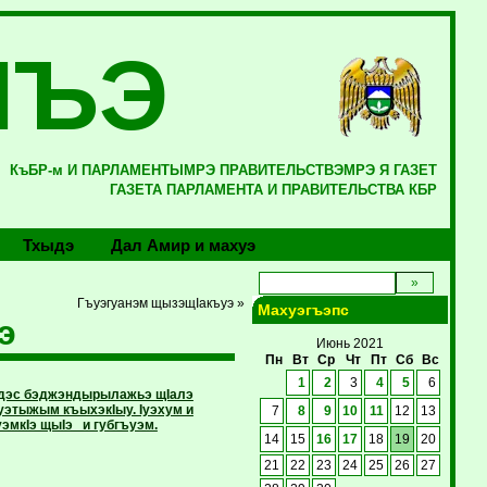
ЛЪЭ
КъБР-м И ПАРЛАМЕНТЫМРЭ ПРАВИТЕЛЬСТВЭМРЭ Я ГАЗЕТ
ГАЗЕТА ПАРЛАМЕНТА И ПРАВИТЕЛЬСТВА КБР
Тхыдэ
Дал Амир и махуэ
Гъуэгуанэм щызэщIакъуэ »
Махуэгъэпс
э
Июнь 2021
Пн
Вт
Ср
Чт
Пт
Сб
Вс
1
2
3
4
5
6
 дэс бэджэндырылажьэ щIалэ
этыжым къыхэкIыу. Iуэхум и
7
8
9
10
11
12
13
эмкIэ щыIэ и губгъуэм.
14
15
16
17
18
19
20
21
22
23
24
25
26
27