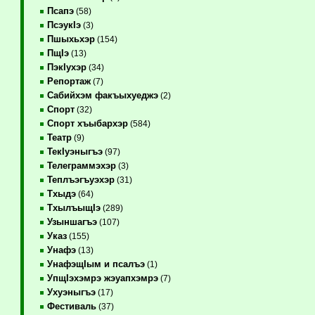
Псапэ
(58)
ПсэукIэ
(3)
Пшыхьхэр
(154)
ПщIэ
(13)
ПэкIухэр
(34)
Репортаж
(7)
Сабийхэм факъыхуеджэ
(2)
Спорт
(32)
Спорт хъыбархэр
(584)
Театр
(9)
ТекIуэныгъэ
(97)
Телеграммэхэр
(3)
Теплъэгъуэхэр
(31)
Тхыдэ
(64)
ТхылъыщIэ
(289)
Узыншагъэ
(107)
Указ
(155)
Унафэ
(13)
УнафэщIым и псалъэ
(1)
УпщIэхэмрэ жэуапхэмрэ
(7)
Ухуэныгъэ
(17)
Фестиваль
(37)