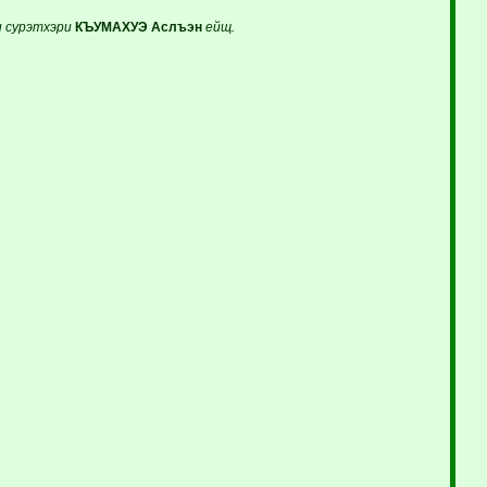
и сурэтхэри
КЪУМАХУЭ
Аслъэн
ейщ.