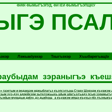
ФИФI ФЫМЫГЪЭПУД, ФИ IЕЙ ФЫМЫГЪЭПЩКIУ
ЫГЭ ПСА
эхэр
Лэжьакlуэхэр
Тхыгъэхэр
Хъыбарегъащlэ
раубыдам зэраныгъэ къеш
» газетым и редакцэм иджыблагъэ къэпсэлъащ Старэ Шэрэдж къуажэм
зым хуэ-дэу адрейхэри зытелэжьыхь щIым щIагъэлъадэ псыр зэрамыгъу
гъэкIын мурадыр диIэу, дэ дыкIуащ а къуажэм ипщэ-къухьэ-пIэ лъэныкъу