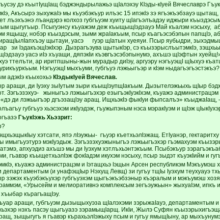
ъусэу дэ къытIущIащ бэджэндырылажьэ щIалэхэу КIэды-кIуей Вячеславрэ Гъук
Iэ, Акъсырэ зыхужаIэ мы къуэбэкъур илъэс 15 ипэкIэ зэ ягъэкъэбзауэ щытащ,
ет лъэхъэнэ лъандэрэ колхоз губгъуэм хуиту щIагъэлъадэу иджыри къыздэсым
псым щыгугъыр. Псыгуэнсу къуажэм деж къыщыщIэдзауэ Май къалэм нэсыху, а
эм ящыщу, нобэр къыздэсым, зыми жраIакъым, псыр къагъэсэбэпын папщIэ, абы
 иращIылIапхъэу щытауи, уасэ гуэр щIатын хуеяуи. Псыр яубыдри, зыхэдмыщ
 ар зи IэдакъэщIэкIхэр. Дызрагъэува щытыкIэр, сэ къызэрыслъытэмкIэ, зэщх
Iэдзауэ уасэ иIэ хъуащи, дяпэкIи къэвгъэсэбэпынумэ, ахъшэ щIэфтын хуейщ!
уэ ттелъти, ар иритпшыны-жын мурадыр диIэу, аргуэру нэгъуэщI щIыхуэ къатщ
урикъуркъым. НэгъуэщI мыхъуми, губгъуэ лэжьыгъэр и кIэм ныдагъэгъэстэкъэ?
м адэкIэ къыхохьэ
КIэдыкIуей Вячеслав.
р аращи, ди Iуэху зыIутым зыри къыщIэупщIакъым. Дызытелэжьыхь щIыр бэдж
т. Зэгъэзэхуэ- жыныгъэ лэжьыгъэхэр езыгъэкIуэкIхэм, къуажэ администрацэм 
 «дэ ди лэжьыгъэр дгъэзащIэу аращ. ИщхьэкIэ фыкIуи фыпсалъэ» къыджаIащ,
агъу губгъуэ хьэсэхэм икIуэдэж, гъужыпэным нэса мэракIуэм и щIэж цIыкIухэ
догъазэ
ГъукIэжь Хьэзрит:
р?
эщхьэщыкIыу хэтсати, япэ лIэужьы- гъуэр къетхьэлIэжащ. ЕтIуанэр, гектаритх
сы имыгъуэтурэ мэкIуэдыж. Зэгъэзэхуэжыныгъэ лэжьыгъэхэр гъэмахуэм къызэр
тэмэ, апхуэдиз ахъшэ мы ди Iуэхум хэтлъхьэнтэкъым. Псыбэкъур зэрагъэкъабз
и, гъавэр къыщетхьэлIэж фокIадэм икухэм нэсыху, псыр зыдэт къуэкIийм и гуг
мкIэ, къуажэ администрацэм и Iэтащхьэ Iэщын Арсен республикэм Мэкъумэш х
 департаментым (и унафэщIыр Нэхущ Левщ) зи гугъу тщIы Iуэхум теухуауэ тхы
р зэжэх къуэбэкъухэр губгъуэхэм щыгъэкъэбзэныр къэралым и мэкъумэш хозя
граммэм, «Урысейм и мелиоративнэ комплексым зегъэужьын» жыхуаIэм, ипкъ и
э хъыбар кърагъащIэу.
эгъуар аращи, губгъуэм дызыщыхуэза щIалэхэми зэрыжаIауэ, департаментым и 
эхэр нэхъ пасэу щыгъуазэ зэрамыщIарщ. ИкIи, Жылэ Суфян къызэрыхигъэщам
ращ, зыщыгугъ я гъавэр кърахьэлIэжыху псым и гугъу ямыщIыну, ар мыхъунумэ