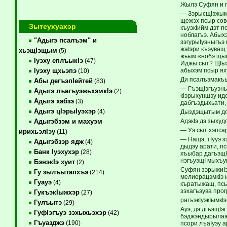
Жылэ Суфян и г
— ЗэрысщIэжымк
щежэх псыр сов
Зытеухуахэр
къуэкIийм дэт 
ноблагъэ. Абых
"Адыгэ псалъэм" и
зэгурыIуэныгъэ
жаIэри къэуващ
хьэщIэщым
(5)
жьым «нобэ щыщ
Iуэху еплъыкIэ
(47)
Иджы сыт? ЩIых
абыхэм псыр ях
Iуэху щхьэпэ
(10)
Ди псалъэмакъы
Абы дегъэпIейтей
(83)
— ГъэщIэгъуэны
Адыгэ лъагъуэжьхэмкIэ
(2)
кIэрыхуншэу идо
Адыгэ хабзэ
(3)
дабгъэдыхьати,
Адыгэ цIэрыIуэхэр
(4)
Дыздэщытым долъ
АдэкIэ дэ зыху
Адыгэбзэм и махуэм
— Уэ сыт хэпса
ирихьэлIэу
(11)
— Нащэ, тIууэ з
Адыгэбзэр ядж
(4)
дыдэу арати, п
Банк Iуэхухэр
(28)
хъыбар дагъэщIа
нэгъуэщI мыхъум
БэнэкIэ хуит
(2)
Суфян зэрыжиIэ
Гу зылъытапхъэ
(214)
мелиорацэмкIэ и
Гуауэ
(4)
къратыжащ, псы
зэхагъэува про
ГукъэкIыжхэр
(27)
рагъэкIуэкIымкI
Гулъытэ
(29)
Ауэ, дэ дгъэщI
ГуфIэгъуэ зэхыхьэхэр
(42)
бэджэндырылажь
Гъуазджэ
(190)
псори лъаIуэу а