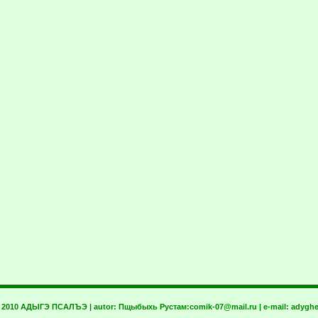
t 2010 АДЫГЭ ПСАЛЪЭ | autor:
Пщыбыхь Рустам:
comik-07@mail.ru
| e-mail:
adyghe