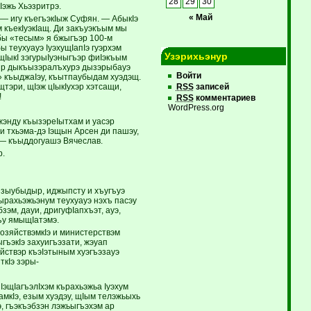
28
29
30
Iэжь Хьэзритрэ.
« Май
 — игу къегъэкIыж Суфян. — АбыкIэ
 къекIуэкIащ. Ди закъуэкъым мы
бы «тесым» я бжыгъэр 100-м
 теухуауэ IуэхущIапIэ гуэрхэм
Узэрихьэнур
IыкI зэгурыIуэныгъэр фиIэкъым
ьыр дыкъызэралъхурэ дызэрыбауэ
Войти
» къыджаIэу, къытпаубыдам хуэдэщ.
тэри, щIэж цIыкIухэр хэтсащи,
RSS
записей
!
RSS
комментариев
WordPress.org
энду къызэреIытхам и уасэр
и тхьэма-дэ Iэщын Арсен ди пашэу,
 — къыддогуашэ Вячеслав.
р.
у зыубыдыр, иджыпсту и хъугъуэ
ырахьэжьэнум теухуауэ нэхъ пасэу
эм, дауи, дригуфIапхъэт, ауэ,
ъу ямыщIатэмэ.
озяйствэмкIэ и министерствэм
гъэкIэ захуигъэзати, жэуап
йствэр къэIэтыным хуэгъэзауэ
ткIэ зэры-
IэщIагъэлIхэм кърахьэжьа Iуэхум
кIэ, езым хуэдэу, щIым телэжьыхь
, гъэкъэбзэн лэжьыгъэхэм ар