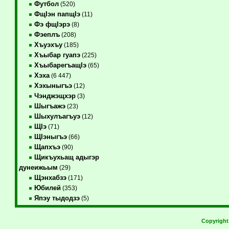
Футбол
(520)
ФщIэн папщIэ
(11)
Фэ фщIэрэ
(8)
Фэеплъ
(208)
Хъуэхъу
(185)
Хъыбар гуапэ
(225)
ХъыбарегъащIэ
(65)
Хэха
(6 447)
Хэхыныгъэ
(12)
Чэнджэщхэр
(3)
Шыгъажэ
(23)
Шыхулъагъуэ
(12)
ЩIэ
(71)
ЩIэныгъэ
(66)
Щапхъэ
(90)
Щикъухьащ адыгэр
дунеижьым
(29)
Щэнхабзэ
(171)
Юбилей
(353)
Япэу тыдодзэ
(5)
Copyrigh