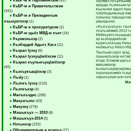
КъБР-м и Парламентым
(91)
зауэмрэ гугъуехьымр
ирауда лъэпкъым гуп
КъБР-м и Правительствэм
къызыхих адыгэ пш
(341)
пэбубыдыжыныр емык
КъБР-м и Президентым
гуэныхьу зэрыщытам 
къыхуатххэр
умыщIыххи.
(1)
«Къэгъэзэгъуэ» тхыл
КъБР-м и прокуратурэм
(2)
псэлъэкIэмкIэ 2013 г
КъБР-м щыIэ МВД-м къет
(14)
Мейкъуапэ къыщыдэ
Къуажэхьхэр
ар къэбэрдеибзэм
(2)
къригъэзэгъащ Нихь
Къэбэрдей Адыгэ Хасэ
(11)
ныбжьэгъу Абазэ Иб
Къэрал Iуэху
(6)
Тхылъым сурэт куэд,
Къэрал IуэхущIапIэхэм
пшыналъэхэр нотэкI
(11)
итщи, Елэмэм щагъэ
Къэрал къулыкъущIапIэхэр
макъамэхэр
(45)
къэзыгъэщIэрэщIэжы
КъэхъукъащIэхэр
(3)
пшынауэхэмкIэ гъэщI
зэрыхъунум шэч хэл
ЛъэIу
(1)
Мэ
Лъэпкъ Iуэху
(210)
Лъэпкъхэр
(4)
Малъхъэдис
(206)
Махуэгъэпс
(43)
Махуэку
(278)
Мэшыкъуэ — 2010
(8)
Мэшыкъуэ-2014
(5)
Нэтынхэр
(155)
Обозревателым и псалъэ
(27)