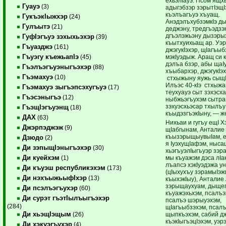
ехьэлIауэ. Псом ящх
Гуауэ
(3)
адыгэбзэр зэрытIэщI
къэлъагъуэ хъуащ.
ГукъэкIыжхэр
(24)
АнэдэлъхубзэмкIэ ды
Гулъытэ
(21)
деджэну, тредгъэдзэн
дгъэлэжьэну дызэр
ГуфIэгъуэ зэхыхьэхэр
(39)
къытхуихьащ ар. Уэр
Гъуазджэ
(161)
джэгукIэхэр, щIагъыб
Гъуэгу къежьапIэ
мэкIуэдыж. Аращ си 
(45)
дэлъа бзэр, абы щаI
Гъэлъэгъуэныгъэхэр
(88)
хъыбархэр, джэгукIэ
Гъэмахуэ
(10)
стхыжыну яужь сыщI
Илъэс 40-кIэ стхыж
Гъэмахуэ зыгъэпсэхугъуэ
(17)
теухуауэ сыт зэхэсх
Гъэсэныгъэ
(12)
ныбжьэгъухэм сытра
зэхуэсхьэсар тхылъу
ГъэщIэгъуэнщ
(18)
къыдэзгъэкIыну, — ж
ДАХ
(63)
Нихьаи и гугъу ещI Х
Джэрпэджэж
(9)
щIабгынам, Анталие
къызэрыщыувыIам, е
Дзюдо
(2)
я IуэхущIафэм, ныса
Ди зэпыщIэныгъэхэр
(30)
хьэгъуэлIыгъуэр зэра
Ди куейхэм
мы къуажэм дэса лIа
(1)
лъапсэ хэкIуэдэжа у
Ди къуэш республикэхэм
(173)
(цIыхухъу зэрамыIэ
Ди нэхъыжьыфIхэр
(13)
къыхэкIыу), Анталие
зэрыщаухуам, дыщег
Ди псэлъэгъухэр
(60)
къуажэхьхэм, псалъэ
Ди сурэт гъэтIылъыгъэхэр
псалъэ шэрыуэхэм,
(284)
щIагъыбзэхэм, псал
Ди хьэщIэщым
щыпкъэхэм, сабий дж
(26)
къэкIыгъэцIэхэм, уэр
Ди хэкуэгъухэр
(4)