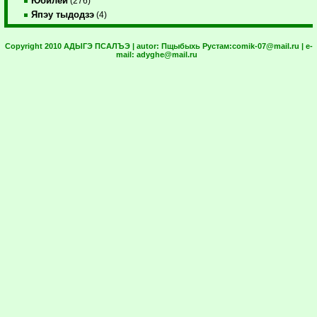
Юбилей
(276)
Япэу тыдодзэ
(4)
Copyright 2010 АДЫГЭ ПСАЛЪЭ | autor:
Пщыбыхь Рустам:
comik-07@mail.ru
| e-
mail:
adyghe@mail.ru