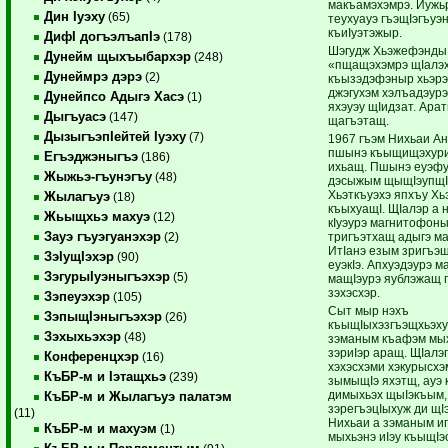
макъамэхэмрэ. Иужь
Дин Iуэху
(65)
теухуауэ гъэщIэгъу
къиIуэтэжыр.
ДифI догъэлъапIэ
(178)
Шэгудж Хьэжефэнды
Дунейм щыхъыбархэр
(248)
«пщащэхэмрэ щIалэ
Дунеймрэ дэрэ
(2)
къызэдэфэныр хьэрэ
джэгухэм хэлъадэурэ
Дунейпсо Адыгэ Хасэ
(1)
яхэуэу щIидзат. Арат
Дыгъуасэ
(147)
щагъэтащ.
ДызыгъэпIейтей Iуэху
(7)
1967 гъэм Нихьаи А
пшынэ къыщищэхури
Егъэджэныгъэ
(186)
ихьащ. Пшынэ еуэфу
Жыжьэ-гъунэгъу
(48)
дэсыжым щыщIэупщI
Хьэткъуэхэ япхъу Хьэ
Жылагъуэ
(18)
къыхуащI. ЩIалэр а 
Жьыщхьэ махуэ
(12)
кIуэурэ магнитофон
Зауэ гъуэгуанэхэр
тригъэтхащ адыгэ ма
(2)
ИтIанэ езым зригъэ
ЗэIущIэхэр
(90)
еуэкIэ. Апхуэдэурэ м
ЗэгурыIуэныгъэхэр
(5)
мащIэурэ яублэжащ
зэхэсхэр.
Зэпеуэхэр
(105)
Сыт мыр нэхъ
ЗэпыщIэныгъэхэр
(26)
къыщIыхэзгъэщхьэху
Зэхыхьэхэр
(48)
зэманым къафэм мы
зэриIэр аращ. ЩIалэ
Конференцхэр
(16)
хэхэсхэми хэкурысхэ
КъБР-м и Iэтащхьэ
(239)
зымыщIэ яхэтщ, ауэ
димыхьэх щыIэкъым,
КъБР-м и Жылагъуэ палатэм
зэрегъэцIыхуж ди щI
(11)
Нихьаи а зэманым иг
КъБР-м и махуэм
(1)
мыхьэнэ иIэу къыщIэ