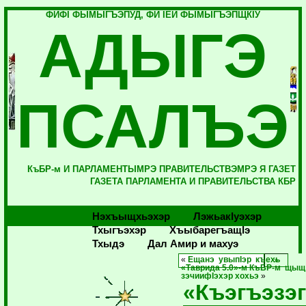
ФИФI ФЫМЫГЪЭПУД, ФИ IЕЙ ФЫМЫГЪЭПЩКIУ
АДЫГЭ
ПСАЛЪЭ
КъБР-м И ПАРЛАМЕНТЫМРЭ ПРАВИТЕЛЬСТВЭМРЭ Я ГАЗЕТ
ГАЗЕТА ПАРЛАМЕНТА И ПРАВИТЕЛЬСТВА КБР
Нэхъыщхьэхэр
Лэжьакlуэхэр
Тхыгъэхэр
Хъыбарегъащlэ
Тхыдэ
Дал Амир и махуэ
«
Ещанэ увыпIэр къехь
«Таврида 5.0»-м КъБР-м щыщ
зэчиифIэхэр хохьэ
»
«Къэгъэзэ