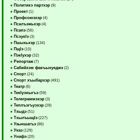
Политикэ партхэр
(9)
Проект
(1)
Профсоюзхэр
(4)
Псалъэжьхэр
(4)
Псапэ
(56)
ПсэукIэ
(3)
Пшыхьхэр
(134)
ПщIэ
(10)
ПэкIухэр
(32)
Репортаж
(7)
Сабийхэм факъыхуеджэ
(2)
Спорт
(24)
Спорт хъыбархэр
(491)
Театр
(6)
ТекIуэныгъэ
(59)
Телеграммэхэр
(3)
Теплъэгъуэхэр
(29)
Тхыдэ
(51)
ТхылъыщIэ
(227)
Узыншагъэ
(86)
Указ
(129)
Унафэ
(20)