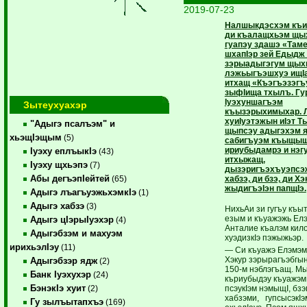
2019-07-23
Налшыкдэсхэм къи
ди къалащхьэм щых
гуапэу здашэ «Там
шхапIэр зей Едыдж
зэрыадыгэгум щых
лэжьыгъэшхуэ ищI
итхащ «Къэгъэзэгъ
зыфIища тхылъ. Гу
Iуэхуншагъэм
Зытеухуахэр
къызэрыхимыхар. 
хуиIуэтэжын иIэт Т
"Адыгэ псалъэм" и
щыпсэу адыгэхэм я
хьэщIэщым
(5)
сабигъуэм къыщыщI
ириубыдамрэ и нэгу
Iуэху еплъыкIэ
(43)
итхыжащ,
Iуэху щхьэпэ
(7)
дызэригъэхъуэпсэ
Абы дегъэпIейтей
хабзэ, ди бзэ, ди Хэ
(65)
жыдигъэIэн папщIэ.
Адыгэ лъагъуэжьхэмкIэ
(1)
Адыгэ хабзэ
(3)
НихьАи зи гугъу къы
езым и къуажэжь Ел
Адыгэ цIэрыIуэхэр
(4)
Анталие къалэм кил
Адыгэбзэм и махуэм
хуэдизкIэ пэжыжьэр.
ирихьэлIэу
(11)
— Си къуажэ Елэмэм
Хэкур зэрырагъэбгы
Адыгэбзэр ядж
(2)
150-м нэблэгъащ. М
Банк Iуэхухэр
(24)
къриубыдэу къуажэм
БэнэкIэ хуит
псэукIэм нэмыщI, бзэ
(2)
хабзэми, гупсысэкIэ
Гу зылъытапхъэ
(169)