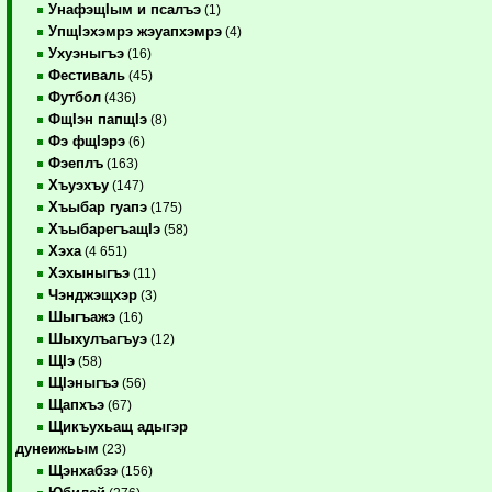
УнафэщIым и псалъэ
(1)
УпщIэхэмрэ жэуапхэмрэ
(4)
Ухуэныгъэ
(16)
Фестиваль
(45)
Футбол
(436)
ФщIэн папщIэ
(8)
Фэ фщIэрэ
(6)
Фэеплъ
(163)
Хъуэхъу
(147)
Хъыбар гуапэ
(175)
ХъыбарегъащIэ
(58)
Хэха
(4 651)
Хэхыныгъэ
(11)
Чэнджэщхэр
(3)
Шыгъажэ
(16)
Шыхулъагъуэ
(12)
ЩIэ
(58)
ЩIэныгъэ
(56)
Щапхъэ
(67)
Щикъухьащ адыгэр
дунеижьым
(23)
Щэнхабзэ
(156)