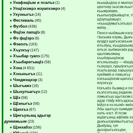
УнафэщIым и псалъэ
къыщIыдош е мыпху
(1)
центнер хьэсэм къы
УпщIэхэмрэ жэуапхэмрэ
(4)
къыжраIамэ,
Ухуэныгъэ
(16)
къыпыгуфIыкIырти, т
щIэупщIэжырт,
Фестиваль
(45)
«къыщIумыгъэлъауэ 
Футбол
(436)
жиIэу…
ФщIэн папщIэ
(8)
Пенсэ ныбжьым нэсу
тIысыжа нэужь, Дык
Фэ фщIэрэ
(6)
куэдрэ щагъэсакъым
Фэеплъ
(163)
елъэIущ, къыдашыж
илъэс зыбжанэкIэ р
Хъуэхъу
(147)
щылэжьэжащ
Хъыбар гуапэ
(175)
хъыбарыщIэхэр
ХъыбарегъащIэ
игъэхьэзыру — кIэщIу
(58)
гъэхуауэ, гурыIуэгъуэ
Хэха
(4 651)
псалъэухар зэрыуху
Хэхыныгъэ
(11)
хуеймкIэ и лэжьэгъу
нэхъыщIэхэм щапхъ
Чэнджэщхэр
(3)
яхуэхъуу.
Шыгъажэ
(16)
Нэгъабэ Хьэмид и пх
Шыхулъагъуэ
(12)
къэпсэлъащ радиом,
лэжьэгъуу щытахэм 
ЩIэ
(58)
адэр тIэкIу ябгъэдэ
ЩIэныгъэ
(56)
Iейуэ и нэ къокI» жиIэ
Абы щыгъуэ сымаджэ
Щапхъэ
(67)
хэлъ-хэст. И псэм
Щикъухьащ адыгэр
ищIагъэнщ афIэкIа зэ
дунеижьым
дыкъызэримылъагъу
(23)
ДыкIуащ, гуп
Щэнхабзэ
(156)
дызэрыгъэхъури.