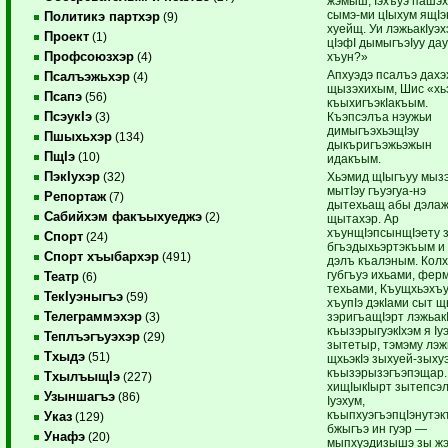
жэмыш, Iэхъуэ пашэх
сымэ-ми цIыхум ящIэ
Политикэ партхэр
(9)
хуейщ. Уи лэжьакIуэх
Проект
(1)
цIэфI дымыгъэIуу да
Профсоюзхэр
хъун?»
(4)
Апхуэдэ псалъэ дахэ
Псалъэжьхэр
(4)
щызэхихым, Шис «хь
Псапэ
(56)
къыхигъэкIакъым.
ПсэукIэ
Къэпсэлъа нэужьи
(3)
димыгъэхьэщIэу
Пшыхьхэр
(134)
дыкъригъэжьэжын
ПщIэ
(10)
идакъым.
ПэкIухэр
Хьэмид щIыгъуу мыз
(32)
мытIэу гъуэгуа-нэ
Репортаж
(7)
дытехьащ абы дэлаж
Сабийхэм факъыхуеджэ
(2)
щытахэр. Ар
хъунщIэпсынщIэету 
Спорт
(24)
бгъэдыхьэртэкъым и
Спорт хъыбархэр
(491)
дэлъ къалэным. Кол
губгъуэ ихьами, фер
Театр
(6)
техьами, Къущхьэхъ
ТекIуэныгъэ
(59)
хъупIэ дэкIами сыт 
Телеграммэхэр
зэригъащIэрт лэжьак
(3)
къызэрыгуэкIхэм я Iу
Теплъэгъуэхэр
(29)
зытетыр, тэмэму лэж
Тхыдэ
(51)
щхьэкIэ зыхуей-зыхуэ
къызэрызэгъэпэщар.
ТхылъыщIэ
(227)
хищIыкIырт зытепсэ
Узыншагъэ
(86)
Iуэхум,
къыпхуэгъэпцIэнутэ
Указ
(129)
бжыгъэ ин гуэр —
Унафэ
(20)
мыпхуэдизышэ зы ж