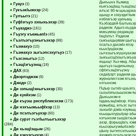
Дыкъынэ Хьэмид
Гуауэ
(3)
къигъэщIащ гъащIэш
ГукъэкIыжхэр
(24)
илъэс 90-м щхьэдэха
щыщу и зэхуэдитIым
Гулъытэ
(21)
нэблагъэр щихьащ
ГуфIэгъуэ зэхыхьэхэр
(39)
Къэбэрдей-Балъкъэ
радиом. Адыгэ къуда
Гъуазджэ
(161)
мэкъумэш редакцэр
Гъуэгу къежьапIэ
(45)
IэщIэлът. Радиом
Гъэлъэгъуэныгъэхэр
сыкъыщыувам щыгъ
(88)
псалъэ дахэкIэ япэу
Гъэмахуэ
(10)
къысIущIахэм,
Гъэмахуэ зыгъэпсэхугъуэ
(17)
сытезыгъэгушхуахэм
зыкъысщIэзыгъэкъу
Гъэсэныгъэ
(12)
ящыщт Хьэ-мид. Аб
ГъэщIэгъуэнщ
(18)
щыгъуэ сыдихьэхыу,
сфIэгъэщIэгъуэну
ДАХ
(63)
седаIуэрт радиом щы
Джэрпэджэж
(9)
журналистхэм ягъэх
Дзюдо
нэтынхэм.
(2)
ПцIыр сыткIэ щхьэпэ,
Ди зэпыщIэныгъэхэр
(30)
сызыIэпызышэхэм 
Ди куейхэм
(1)
Дыкъынэм и
Ди къуэш республикэхэм
IэдакъэщIэкIхэр. Нэх
(173)
иужькIэщ, илъэс зытх
Ди нэхъыжьыфIхэр
(13)
зыхыбл дэкIа нэужьщ
Ди псэлъэгъухэр
(60)
къыщызгурыIуар абы
нэтынхэм сыщIатхьэ
Ди сурэт гъэтIылъыгъэхэр
ахэр, фэрыщIагъ хэм
(284)
къызэрыгуэкIыбзэкIэ 
Ди хьэщIэщым
(26)
цIыху зытепсэлъыхь
Ди хэкуэгъухэр
яхужиIэ псалъэхэр гу
(4)