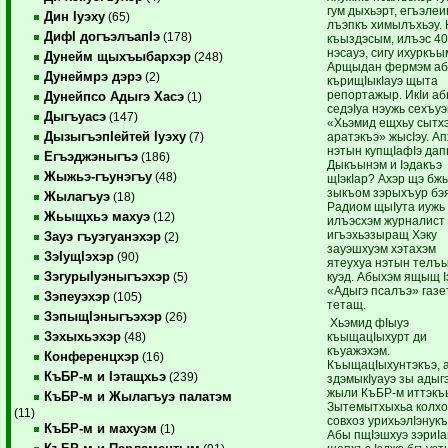
гум дыхьэрт, егъэле
Дин Iуэху
(65)
лъэпкъ химылъхьэу.
ДифI догъэлъапIэ
(178)
къыздэсым, илъэс 40
нэсауэ, сигу ихуркъы
Дунейм щыхъыбархэр
(248)
Арщыдан фермэм а
Дунеймрэ дэрэ
(2)
кърищIыкIауэ щыта
репортажыр. ИкIи а
Дунейпсо Адыгэ Хасэ
(1)
седэIуа нэужь сехъу
Дыгъуасэ
(147)
«Хьэмид ещхьу сытх
ДызыгъэпIейтей Iуэху
аратэкъэ» жысIэу. А
(7)
нэтын купщIафIэ да
Егъэджэныгъэ
(186)
Дыкъынэм и Iэдакъэ
Жыжьэ-гъунэгъу
(48)
щIэкIар? Ахэр щэ бж
зыкъом зэрыхъур бэ
Жылагъуэ
(18)
Радиом щыIута иужь
Жьыщхьэ махуэ
(12)
илъэсхэм журналист 
игъэхьэзыращ Хэку
Зауэ гъуэгуанэхэр
(2)
зауэшхуэм хэтахэм
ЗэIущIэхэр
(90)
ятеухуа нэтын телъ
ЗэгурыIуэныгъэхэр
куэд. Абыхэм ящыщ 
(5)
«Адыгэ псалъэ» газ
Зэпеуэхэр
(105)
тетащ.
ЗэпыщIэныгъэхэр
(26)
Хьэмид фIыуэ
Зэхыхьэхэр
къыщацIыхурт ди
(48)
къуажэхэм.
Конференцхэр
(16)
КъыщацIыхунтэкъэ, 
КъБР-м и Iэтащхьэ
(239)
здэмыкIуауэ зы адыг
жыли КъБР-м иттэкъ
КъБР-м и Жылагъуэ палатэм
Зытемытхыхьа колхо
(11)
совхоз урихьэлIэнук
КъБР-м и махуэм
(1)
Абы пщIэшхуэ зэриIа