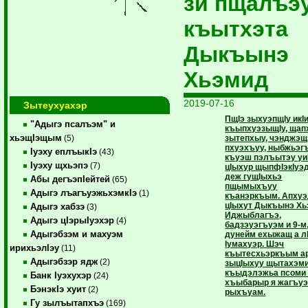
зи пщалъэ
къытхэта
Дыкъынэ
Хьэмид
2019-07-16
Зытеухуахэр
ПщIэ зыхуэпщIу икI
"Адыгэ псалъэм" и
къыпхуэзыщIу, щап
хьэщIэщым
зытепхыу, чэнджэщ
(5)
пхуэхъуу, ныбжьэгъ
Iуэху еплъыкIэ
(43)
къуэш пэлъытэу уи
Iуэху щхьэпэ
(7)
цIыхур щыпфIэкIу
деж гущIыхьэ
Абы дегъэпIейтей
(65)
пщымыхъуу
Адыгэ лъагъуэжьхэмкIэ
(1)
къанэркъым. Апху
цIыхут Дыкъынэ Хь
Адыгэ хабзэ
(3)
Иджыблагъэ,
Адыгэ цIэрыIуэхэр
(4)
бадзэуэгъуэм и 9-м
Адыгэбзэм и махуэм
дунейм ехыжащ а л
Iумахуэр. Шэч
ирихьэлIэу
(11)
къытесхьэркъым а
Адыгэбзэр ядж
(2)
зыцIыхуу щытахэми
къыдэлэжьа псоми
Банк Iуэхухэр
(24)
хъыбарыр я жагъуэ
БэнэкIэ хуит
(2)
рыхъуам.
Гу зылъытапхъэ
(169)