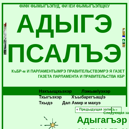
ФИФI ФЫМЫГЪЭПУД, ФИ IЕЙ ФЫМЫГЪЭПЩКIУ
АДЫГЭ
ПСАЛЪЭ
КъБР-м И ПАРЛАМЕНТЫМРЭ ПРАВИТЕЛЬСТВЭМРЭ Я ГАЗЕТ
ГАЗЕТА ПАРЛАМЕНТА И ПРАВИТЕЛЬСТВА КБР
Нэхъыщхьэхэр
Лэжьакlуэхэр
Тхыгъэхэр
Хъыбарегъащlэ
Тхыдэ
Дал Амир и махуэ
«
Предыдущая запись
Следующая за
Адыгагъэр