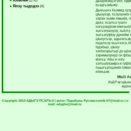
Юбилей
(276)
ДыщIэсащ и унэ, Iэдж
къэдгъэкIыжу…
Япэу тыдодзэ
(4)
Дыкъынэ Хьэмид хуэ
цIыхухэр, псэухункIэ 
зэран зыми емыкIа, 
дахэ, псалъэ гуапэ
нэгъуэщIхэм яжезыIэ
зыгъэгушхуэу, зыIэту,
зыгъэгуфIэу дунейм 
цIыхугъэр, адыгагъэр
пщалъэу къытхэта л
Iэдэбыр, цIыху
зэпIэзэрытыр дэ щIэх
зэримыхунур си фIэ
мэхъу. Абы и нэгу
зэлъыIухамрэ и гуфIэ
пщыгъупщэнкIэ Iэма
иIэкъым.
МЫЗ Ах
КъБР-м щIыхь 
журн
Copyright 2010 АДЫГЭ ПСАЛЪЭ | autor:
Пщыбыхь Рустам:
comik-07@mail.ru
| e-
mail:
adyghe@mail.ru