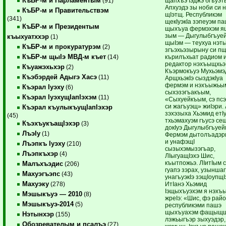
КъБР-м и Парламентым
щапхъэ Iэджэ бгъуэт
(91)
Апхуэдэ зы ноби си 
КъБР-м и Правительствэм
щIэтщ. Республикэм
(341)
щекIуэкIа зэпеуэм п
КъБР-м и Президентым
щыхъуа фермэхэм 
зым — Дыгулыбгъуе
къыхуатххэр
(1)
щыIэм — теухуа нэт
КъБР-м и прокуратурэм
(2)
згъэхьэзырыну си п
КъБР-м щыIэ МВД-м къет
кърилъхьат радиом 
(14)
редактор нэхъыщхьэ
Къуажэхьхэр
(2)
Къэрмокъуэ Мухьэмэ
Къэбэрдей Адыгэ Хасэ
(11)
АрщхьэкIэ сыздэкIуа
фермэм и нэхъыжьы
Къэрал Iуэху
(6)
сыхэзэгъакъым,
Къэрал IуэхущIапIэхэм
(11)
«Сыхуейкъым, сэ пс
си жагъуэщ» жиIэри.
Къэрал къулыкъущIапIэхэр
зэхэзыха Хьэмид етI
(45)
тхьэмахуэм гъусэ се
КъэхъукъащIэхэр
(3)
докIуэ Дыгулыбгъуей
ЛъэIу
(1)
Фермэм дытолъадэр
и унафэщI
Лъэпкъ Iуэху
(210)
сызыхэмызэгъар,
Лъэпкъхэр
(4)
ЛIыгуащIэхэ Шис,
къытпожьэ. ЛIитIым 
Малъхъэдис
(206)
гуапэ зэрах, узыншаг
Махуэгъэпс
(43)
унагъуэкIэ зэщIоупщI
Махуэку
ИтIанэ Хьэмид
(278)
Iэщыхъуэхэм я нэхъ
Мэшыкъуэ — 2010
(8)
жреIэ: «Шис, фэ рай
Мэшыкъуэ-2014
(5)
республикэми пашэ
щыхъуахэм фащыщщ
Нэтынхэр
(155)
лэжьыгъэр зыхуэдэр
Обозревателым и псалъэ
(27)