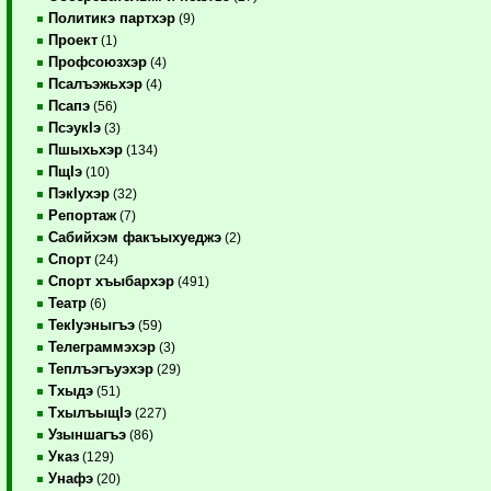
Политикэ партхэр
(9)
Проект
(1)
Профсоюзхэр
(4)
Псалъэжьхэр
(4)
Псапэ
(56)
ПсэукIэ
(3)
Пшыхьхэр
(134)
ПщIэ
(10)
ПэкIухэр
(32)
Репортаж
(7)
Сабийхэм факъыхуеджэ
(2)
Спорт
(24)
Спорт хъыбархэр
(491)
Театр
(6)
ТекIуэныгъэ
(59)
Телеграммэхэр
(3)
Теплъэгъуэхэр
(29)
Тхыдэ
(51)
ТхылъыщIэ
(227)
Узыншагъэ
(86)
Указ
(129)
Унафэ
(20)