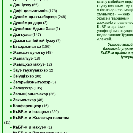
мэхъу сабийхэм ящ
Дин Iуэху
(65)
гъуэгу пхэнжым теув
я бжыгъэр нэхъ мащI
ДифI догъэлъапIэ
(178)
хъунымкIэ», — жеIэ
Дунейм щыхъыбархэр
(248)
Урысей гвардием и
дзэхэмкIэ управленэ
Дунеймрэ дэрэ
(2)
КъБР-м щы-Iэм и
Дунейпсо Адыгэ Хасэ
(1)
унафэщIым и къуэдзэ
Дыгъуасэ
(147)
подполковник Труши
Алексей.
ДызыгъэпIейтей Iуэху
(7)
Урысей гвард
Егъэджэныгъэ
(186)
дзэхэмкI
э управ
Жыжьэ-гъунэгъу
(48)
КъБР-м щыI
эм и 
I
уэхущ
Жылагъуэ
(18)
Жьыщхьэ махуэ
(12)
Зауэ гъуэгуанэхэр
(2)
ЗэIущIэхэр
(90)
ЗэгурыIуэныгъэхэр
(5)
Зэпеуэхэр
(105)
ЗэпыщIэныгъэхэр
(26)
Зэхыхьэхэр
(48)
Конференцхэр
(16)
КъБР-м и Iэтащхьэ
(239)
КъБР-м и Жылагъуэ палатэм
(11)
КъБР-м и махуэм
(1)