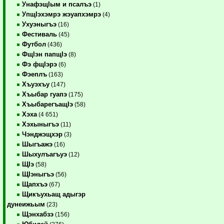
УнафэщIым и псалъэ
(1)
УпщIэхэмрэ жэуапхэмрэ
(4)
Ухуэныгъэ
(16)
Фестиваль
(45)
Футбол
(436)
ФщIэн папщIэ
(8)
Фэ фщIэрэ
(6)
Фэеплъ
(163)
Хъуэхъу
(147)
Хъыбар гуапэ
(175)
ХъыбарегъащIэ
(58)
Хэха
(4 651)
Хэхыныгъэ
(11)
Чэнджэщхэр
(3)
Шыгъажэ
(16)
Шыхулъагъуэ
(12)
ЩIэ
(58)
ЩIэныгъэ
(56)
Щапхъэ
(67)
Щикъухьащ адыгэр
дунеижьым
(23)
Щэнхабзэ
(156)