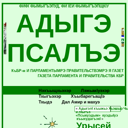
ФИФI ФЫМЫГЪЭПУД, ФИ IЕЙ ФЫМЫГЪЭПЩКIУ
АДЫГЭ
ПСАЛЪЭ
КъБР-м И ПАРЛАМЕНТЫМРЭ ПРАВИТЕЛЬСТВЭМРЭ Я ГАЗЕТ
ГАЗЕТА ПАРЛАМЕНТА И ПРАВИТЕЛЬСТВА КБР
Нэхъыщхьэхэр
Лэжьакlуэхэр
Тхыгъэхэр
Хъыбарегъащlэ
Тхыдэ
Дал Амир и махуэ
«
АдыгэлI хъыжьэ Хьэшыр Ч
и лIыгъэ
«Псыкуэдым» куэдыIуэ
къыхудагъэкI
»
Урысей