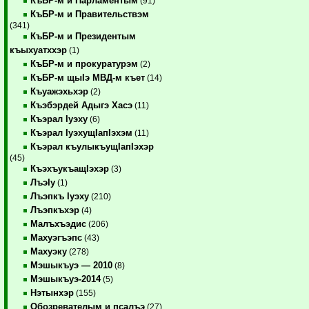
КъБР-м и Парламентым
(91)
КъБР-м и Правительствэм
(341)
КъБР-м и Президентым
къыхуатххэр
(1)
КъБР-м и прокуратурэм
(2)
КъБР-м щыIэ МВД-м къет
(14)
Къуажэхьхэр
(2)
Къэбэрдей Адыгэ Хасэ
(11)
Къэрал Iуэху
(6)
Къэрал IуэхущIапIэхэм
(11)
Къэрал къулыкъущIапIэхэр
(45)
КъэхъукъащIэхэр
(3)
ЛъэIу
(1)
Лъэпкъ Iуэху
(210)
Лъэпкъхэр
(4)
Малъхъэдис
(206)
Махуэгъэпс
(43)
Махуэку
(278)
Мэшыкъуэ — 2010
(8)
Мэшыкъуэ-2014
(5)
Нэтынхэр
(155)
Обозревателым и псалъэ
(27)