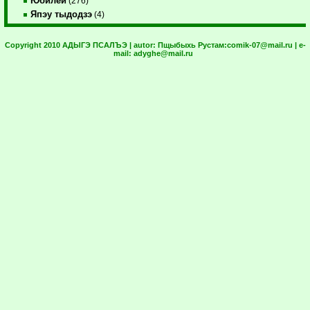
Юбилей
(276)
Япэу тыдодзэ
(4)
Copyright 2010 АДЫГЭ ПСАЛЪЭ | autor:
Пщыбыхь Рустам:
comik-07@mail.ru
| e-
mail:
adyghe@mail.ru