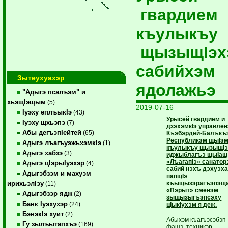
гвардием
къулыкъу
щызыщIэх
сабийхэм
Зытеухуахэр
ядолажьэ
"Адыгэ псалъэм" и
хьэщIэщым
(5)
2019-07-16
Iуэху еплъыкIэ
(43)
Урысей гвардием и
Iуэху щхьэпэ
(7)
дзэхэмкIэ управлен
Абы дегъэпIейтей
(65)
Къэбэрдей-Балъкъ
Республикэм щыIэ
Адыгэ лъагъуэжьхэмкIэ
(1)
къулыкъу щызыщIэ
Адыгэ хабзэ
(3)
иджыблагъэ щыIащ
«ЛъагапIэ» санатор
Адыгэ цIэрыIуэхэр
(4)
сабий нэхъ дэхуэх
Адыгэбзэм и махуэм
папщIэ
къыщызэрагъэпэщ
ирихьэлIэу
(11)
«Пэрыт» сменэм
Адыгэбзэр ядж
(2)
зыщызыгъэпсэху
Банк Iуэхухэр
(24)
цIыкIухэм я деж.
БэнэкIэ хуит
(2)
Абыхэм къагъэсэбэп 
Гу зылъытапхъэ
(169)
фащэ, техникэр