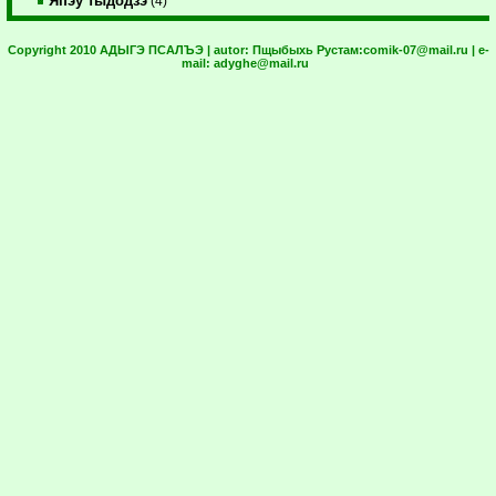
Япэу тыдодзэ
(4)
Copyright 2010 АДЫГЭ ПСАЛЪЭ | autor:
Пщыбыхь Рустам:
comik-07@mail.ru
| e-
mail:
adyghe@mail.ru