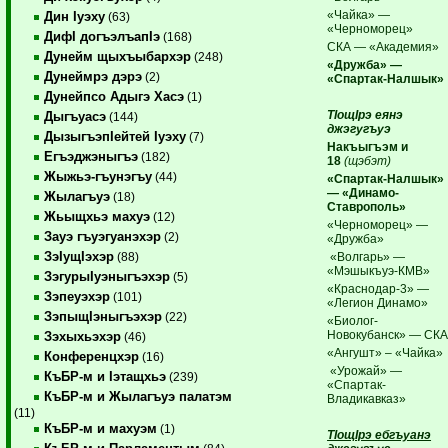
«Чайка» —
Дин Iуэху
(63)
«Черноморец»
ДифI догъэлъапIэ
(168)
СКА — «Академия»
Дунейм щыхъыбархэр
(248)
«Дружба» —
Дунеймрэ дэрэ
(2)
«Спартак-Налшык»
Дунейпсо Адыгэ Хасэ
(1)
ТIощIрэ еянэ
Дыгъуасэ
(144)
джэгугъуэ
ДызыгъэпIейтей Iуэху
(7)
Накъыгъэм и
Егъэджэныгъэ
(182)
18
(щэбэт)
Жыжьэ-гъунэгъу
(44)
«Спартак-Налшык»
— «Динамо-
Жылагъуэ
(18)
Ставрополь»
Жьыщхьэ махуэ
(12)
«Черноморец» —
Зауэ гъуэгуанэхэр
(2)
«Дружба»
ЗэIущIэхэр
«Волгарь» —
(88)
«Мэшыкъуэ-КМВ»
ЗэгурыIуэныгъэхэр
(5)
«Краснодар-3» —
Зэпеуэхэр
(101)
«Легион Динамо»
ЗэпыщIэныгъэхэр
(22)
«Биолог-
Новокубанск» — СК
Зэхыхьэхэр
(46)
«Ангушт» – «Чайка»
Конференцхэр
(16)
«Урожай» —
КъБР-м и Iэтащхьэ
(239)
«Спартак-
КъБР-м и Жылагъуэ палатэм
Владикавказ»
(11)
КъБР-м и махуэм
(1)
ТIощIрэ ебгъуанэ