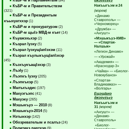
КъБР-м и Парламентым
джэгугъуэ
(84)
Накъыгъэм и 24
КъБР-м и Правительствэм
(мэрем)
(321)
КъБР-м и Президентым
«Динамо
Ставрополь» —
къыхуатххэр
(1)
«Черноморец»
КъБР-м и прокуратурэм
(2)
«Дружба» —
КъБР-м щыIэ МВД-м къет
(14)
«Ангушт»
Къуажэхьхэр
«Мэшыкъуэ-КМВ»
(2)
— «Спартак-
Къэрал Iуэху
(5)
Налшык»
Къэрал IуэхущIапIэхэм
(11)
«Легион Динамо»
Къэрал къулыкъущIапIэхэр
— «Урожай»
(45)
«Академия» —
КъэхъукъащIэхэр
(3)
«Краснодар-3»
ЛъэIу
(1)
«Чайка» — «Биолог-
Новокубанск»
Лъэпкъ Iуэху
(205)
«Спартак-
Лъэпкъхэр
(5)
Владикавказ» —
Малъхъэдис
(197)
«Волгарь»
Махуэгъэпс
ЕщэщIанэ
(41)
джэгугъуэ
Махуэку
(265)
Накъыгъэм и
Мэшыкъуэ — 2010
(8)
31
(мэрем)
Мэшыкъуэ-2014
(5)
«Ангушт» —
«Динамо-
Нэтынхэр
(142)
Ставрополь»
Обозревателым и псалъэ
(24)
«Биолог-
Политикэ партхэр
(9)