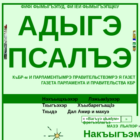
ФИФI ФЫМЫГЪЭПУД, ФИ IЕЙ ФЫМЫГЪЭПЩКIУ
АДЫГЭ
ПСАЛЪЭ
КъБР-м И ПАРЛАМЕНТЫМРЭ ПРАВИТЕЛЬСТВЭМРЭ Я ГАЗЕТ
ГАЗЕТА ПАРЛАМЕНТА И ПРАВИТЕЛЬСТВА КБР
Нэхъыщхьэхэр
Лэжьакlуэхэр
Тхыгъэхэр
Хъыбарегъащlэ
Тхыдэ
Дал Амир и махуэ
«
«Вагъуэ цIыкIум»
фрегъэблагъэ
МАЗЭ ЛЪАПIЭР
Накъыгъэ