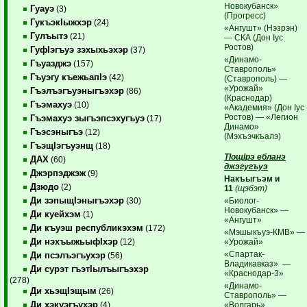
Новокубанск»
Гуауэ
(3)
(Прогресс)
ГукъэкIыжхэр
(24)
«Ангушт» (Нэзрэн)
Гулъытэ
(21)
— СКА (Дон Iус
Ростов)
ГуфIэгъуэ зэхыхьэхэр
(37)
«Динамо-
Гъуазджэ
(157)
Ставрополь»
Гъуэгу къежьапIэ
(42)
(Ставрополь) —
«Урожай»
Гъэлъэгъуэныгъэхэр
(86)
(Краснодар)
Гъэмахуэ
(10)
«Академия» (Дон Iус
Ростов) — «Легион
Гъэмахуэ зыгъэпсэхугъуэ
(17)
Динамо»
Гъэсэныгъэ
(12)
(Мэхъэчкъалэ)
ГъэщIэгъуэнщ
(18)
ТIощIрэ ебланэ
ДАХ
(60)
джэгугъуэ
Джэрпэджэж
(9)
Накъыгъэм и
Дзюдо
(2)
11
(щэбэт)
Ди зэпыщIэныгъэхэр
«Биолог-
(30)
Новокубанск» —
Ди куейхэм
(1)
«Ангушт»
Ди къуэш республикэхэм
(172)
«Мэшыкъуэ-КМВ» —
Ди нэхъыжьыфIхэр
«Урожай»
(12)
«Спартак-
Ди псэлъэгъухэр
(56)
Владикавказ» —
Ди сурэт гъэтIылъыгъэхэр
«Краснодар-3»
(278)
«Динамо-
Ди хьэщIэщым
(26)
Ставрополь» —
Ди хэкуэгъухэр
«Волгарь»
(4)