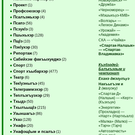
Новокубанск» —
«Дружба»
Проект
(1)
«Черноморец» —
Профсоюзхэр
(4)
«Мэшыкъуэ-КМВ»
Псалъэжьхэр
(4)
«Волгарь» —
Псапэ
(56)
«Легион Динамо»
ПсэукIэ
(3)
«Урожай» —
«Академия»
Пшыхьхэр
(128)
СКА — «Чайка»
ПщIэ
(10)
«Спартак-Налшык»
ПэкIухэр
(30)
— «Спартак-
Репортаж
(7)
Владикавказ»
Сабийхэм факъыхуеджэ
(2)
Къэбэрдей-
Спорт
(23)
Балъкъэрым и
Спорт хъыбархэр
(477)
чемпионат
Театр
(6)
Еханэ джэгугъуэ
ТекIуэныгъэ
(45)
Накъыгъэм и
2
(махуэку)
Телеграммэхэр
(3)
«Спартак-Д»
Теплъэгъуэхэр
(29)
(Налшык) — «Керт»
Тхыдэ
(50)
(Къэхъун)
ТхылъыщIэ
«Энергетик»
(215)
(Прохладнэ) —
Узыншагъэ
(86)
«Нарт» (Нарткъалэ)
Указ
(128)
«Малка» (Малкэ) —
Унафэ
«Тэрч» (Тэрч)
(20)
«Автозапчасть»
УнафэщIым и псалъэ
(1)