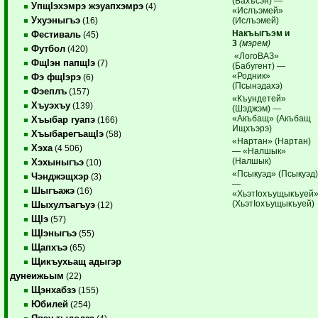
(Бахъсэн) —
УпщIэхэмрэ жэуапхэмрэ
(4)
«Ислъэмей»
Ухуэныгъэ
(Ислъэмей)
(16)
Накъыгъэм и
Фестиваль
(45)
3
(мэрем)
Футбол
(420)
«ЛогоВАЗ»
ФщIэн папщIэ
(7)
(Бабугент) —
«Родник»
Фэ фщIэрэ
(6)
(Псынэдахэ)
Фэеплъ
(157)
«Къундетей»
Хъуэхъу
(139)
(Шэджэм) —
«Акъбащ» (Акъбащ
Хъыбар гуапэ
(166)
Ищхъэрэ)
ХъыбарегъащIэ
(58)
«Нартан» (Нартан)
Хэха
(4 506)
— «Налшык»
(Налшык)
Хэхыныгъэ
(10)
«Псыкуэд» (Псыкуэд
Чэнджэщхэр
(3)
—
Шыгъажэ
(16)
«ХьэтIохъущыкъуей
(ХьэтIохъущыкъуей)
Шыхулъагъуэ
(12)
ЩIэ
(57)
ЩIэныгъэ
(55)
Щапхъэ
(65)
Щикъухьащ адыгэр
дунеижьым
(22)
Щэнхабзэ
(155)
Юбилей
(254)