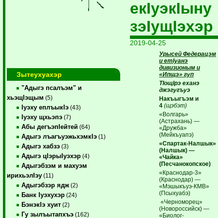
екIуэкIыну
зэIущIэхэр
2019-04-25
Урысей Федерацэм
и етIуанэ
дивизионым и
Зытеухуахэр
«Ипщэ» гуп
ТIощIрэ еханэ
"Адыгэ псалъэм" и
джэгугъуэ
хьэщIэщым
(5)
Накъыгъэм и
4
(щэбэт)
Iуэху еплъыкIэ
(43)
«Волгарь»
Iуэху щхьэпэ
(7)
(Астрахань) —
Абы дегъэпIейтей
(64)
«Дружба»
(Мейкъуапэ)
Адыгэ лъагъуэжьхэмкIэ
(1)
«Спартак-Налшык»
Адыгэ хабзэ
(3)
(Налшык) —
Адыгэ цIэрыIуэхэр
(4)
«Чайка»
(Песчанокопское)
Адыгэбзэм и махуэм
«Краснодар-3»
ирихьэлIэу
(11)
(Краснодар) —
Адыгэбзэр ядж
(2)
«Мэшыкъуэ-КМВ»
(Псыхуабэ)
Банк Iуэхухэр
(24)
«Черноморец»
БэнэкIэ хуит
(2)
(Новороссийск) —
Гу зылъытапхъэ
(162)
«Биолог-