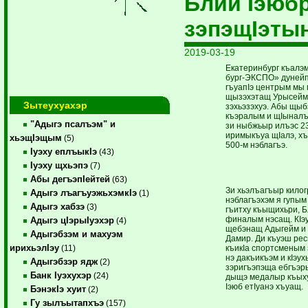
Блий Iэюбр
зэпэщIэты
2019-03-19
Екатеринбург къалэм
бург-ЭКСПО» дунейп
гъуапIэ центрым мы
щызэхэтащ Урысейм 
Зытеухуахэр
зэхьэзэхуэ. Абы щы
къэралым и щIыналъэ
"Адыгэ псалъэм" и
зи ныбжьыр илъэс 2
иримыкъуа щIалэ, хъ
хьэщIэщым
(5)
500-м нэблагъэ.
Iуэху еплъыкIэ
(43)
Iуэху щхьэпэ
(7)
Абы дегъэпIейтей
(63)
Зи хьэлъагъыр килог
Адыгэ лъагъуэжьхэмкIэ
(1)
нэб­лагъэхэм я гупым
Адыгэ хабзэ
(3)
гъитху къыщихьри, Б
финалым нэсащ. КIэу
Адыгэ цIэрыIуэхэр
(4)
щебэнащ Адыгейм и 
Адыгэбзэм и махуэм
Дамир. Ди ­къуэш ре
ирихьэлIэу
къикIа спортсменым з
(11)
нэ дакъикъэм и кIэух
Адыгэбзэр ядж
(2)
зэригъэпэща ебгъэр
Банк Iуэхухэр
(24)
дыщэ медалыр къых
Iэюб етIуа­нэ хъуащ.
БэнэкIэ хуит
(2)
Гу зылъытапхъэ
(157)