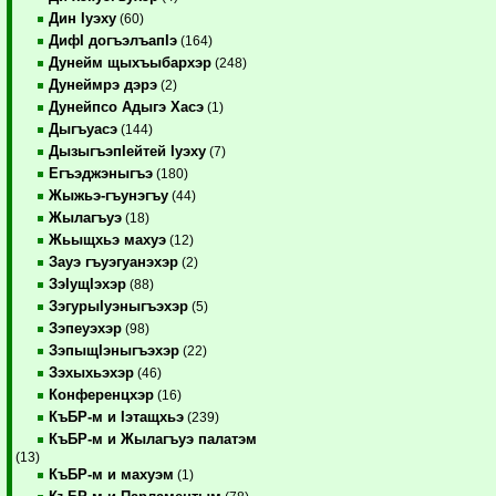
Дин Iуэху
(60)
ДифI догъэлъапIэ
(164)
Дунейм щыхъыбархэр
(248)
Дунеймрэ дэрэ
(2)
Дунейпсо Адыгэ Хасэ
(1)
Дыгъуасэ
(144)
ДызыгъэпIейтей Iуэху
(7)
Егъэджэныгъэ
(180)
Жыжьэ-гъунэгъу
(44)
Жылагъуэ
(18)
Жьыщхьэ махуэ
(12)
Зауэ гъуэгуанэхэр
(2)
ЗэIущIэхэр
(88)
ЗэгурыIуэныгъэхэр
(5)
Зэпеуэхэр
(98)
ЗэпыщIэныгъэхэр
(22)
Зэхыхьэхэр
(46)
Конференцхэр
(16)
КъБР-м и Iэтащхьэ
(239)
КъБР-м и Жылагъуэ палатэм
(13)
КъБР-м и махуэм
(1)