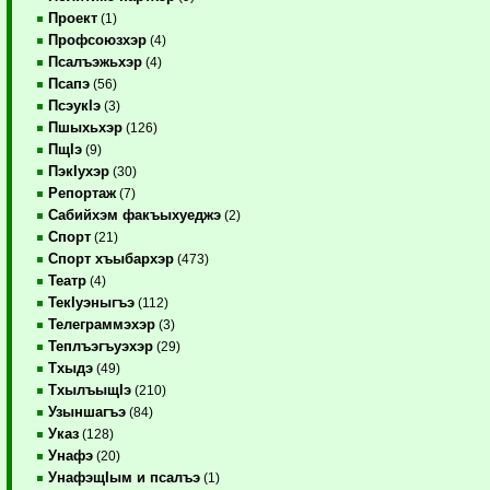
Проект
(1)
Профсоюзхэр
(4)
Псалъэжьхэр
(4)
Псапэ
(56)
ПсэукIэ
(3)
Пшыхьхэр
(126)
ПщIэ
(9)
ПэкIухэр
(30)
Репортаж
(7)
Сабийхэм факъыхуеджэ
(2)
Спорт
(21)
Спорт хъыбархэр
(473)
Театр
(4)
ТекIуэныгъэ
(112)
Телеграммэхэр
(3)
Теплъэгъуэхэр
(29)
Тхыдэ
(49)
ТхылъыщIэ
(210)
Узыншагъэ
(84)
Указ
(128)
Унафэ
(20)
УнафэщIым и псалъэ
(1)