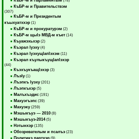
КъБР-м и Парламентым
(78)
КъБР-м и Правительствэм
(307)
КъБР-м и Президентым
къыхуатххэр
(1)
КъБР-м и прокуратурэм
(2)
КъБР-м щыIэ МВД-м къет
(14)
Къуажэхьхэр
(2)
Къэрал Iуэху
(4)
Къэрал IуэхущIапIэхэм
(11)
Къэрал къулыкъущIапIэхэр
(44)
КъэхъукъащIэхэр
(3)
ЛъэIу
(1)
Лъэпкъ Iуэху
(201)
Лъэпкъхэр
(5)
Малъхъэдис
(191)
Махуэгъэпс
(39)
Махуэку
(259)
Мэшыкъуэ — 2010
(8)
Мэшыкъуэ-2014
(5)
Нэтынхэр
(135)
Обозревателым и псалъэ
(23)
Политикэ партхэр
(9)