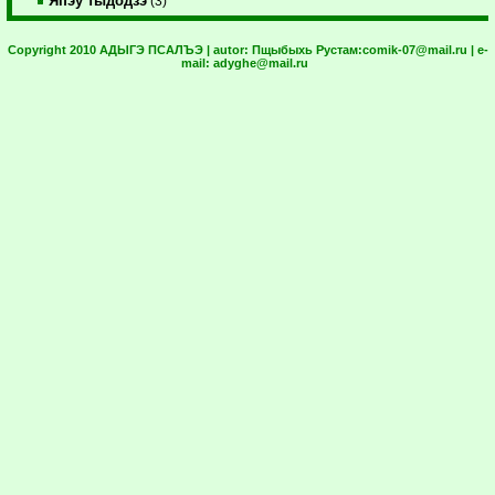
Япэу тыдодзэ
(3)
Copyright 2010 АДЫГЭ ПСАЛЪЭ | autor:
Пщыбыхь Рустам:
comik-07@mail.ru
| e-
mail:
adyghe@mail.ru