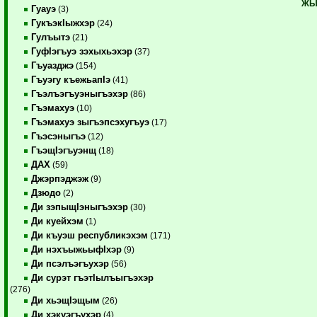
ЖЫ
Гуауэ
(3)
ГукъэкIыжхэр
(24)
Гулъытэ
(21)
ГуфIэгъуэ зэхыхьэхэр
(37)
Гъуазджэ
(154)
Гъуэгу къежьапIэ
(41)
Гъэлъэгъуэныгъэхэр
(86)
Гъэмахуэ
(10)
Гъэмахуэ зыгъэпсэхугъуэ
(17)
Гъэсэныгъэ
(12)
ГъэщIэгъуэнщ
(18)
ДАХ
(59)
Джэрпэджэж
(9)
Дзюдо
(2)
Ди зэпыщIэныгъэхэр
(30)
Ди куейхэм
(1)
Ди къуэш республикэхэм
(171)
Ди нэхъыжьыфIхэр
(9)
Ди псэлъэгъухэр
(56)
Ди сурэт гъэтIылъыгъэхэр
(276)
Ди хьэщIэщым
(26)
Ди хэкуэгъухэр
(4)