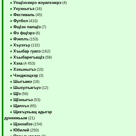
УпщIэхэмрэ жэуапхэмрэ
(4)
Ухуэныгъэ
(16)
Фестиваль
(45)
Футбол
(410)
ФщIэн папщIэ
(7)
Фэ фщIэрэ
(6)
Фэеплъ
(153)
Хъуэхъу
(132)
Хъыбар гуапэ
(162)
ХъыбарегъащIэ
(58)
Хэха
(4 453)
Хэхыныгъэ
(10)
Чэнджэщхэр
(3)
Шыгъажэ
(16)
Шыхулъагъуэ
(12)
ЩIэ
(56)
ЩIэныгъэ
(53)
Щапхъэ
(65)
Щикъухьащ адыгэр
дунеижьым
(21)
Щэнхабзэ
(154)
Юбилей
(250)