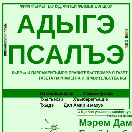
ФИФI ФЫМЫГЪЭПУД, ФИ IЕЙ ФЫМЫГЪЭПЩКIУ
АДЫГЭ
ПСАЛЪЭ
КъБР-м И ПАРЛАМЕНТЫМРЭ ПРАВИТЕЛЬСТВЭМРЭ Я ГАЗЕТ
ГАЗЕТА ПАРЛАМЕНТА И ПРАВИТЕЛЬСТВА КБР
Нэхъыщхьэхэр
Лэжьакlуэхэр
Тхыгъэхэр
Хъыбарегъащlэ
Тхыдэ
Дал Амир и махуэ
«
ЩIэблэ узыншэ къащIохъуэ
Гъатхэм псор
Мэрем Дам