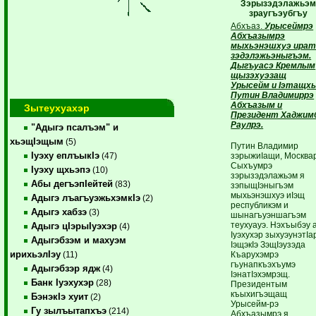
Зэрызэдэлажьэм
зраугъэубгъу
Абхъаз.
Урысеймрэ
Абхъазымрэ
мыхьэнэшхуэ ират
зэдэлэжьэныгъэм.
Дыгъуасэ Кремлым
щызэхуэзащ
Урысейм и Iэтащх
Путин Владимиррэ
Абхъазым и
Зытеухуахэр
Президент Хаджим
Раулрэ.
"Адыгэ псалъэм" и
хьэщIэщым
(5)
Путин Владимир
Iуэху еплъыкIэ
зэрыжиIащи, Москва
(47)
Сыхъумрэ
Iуэху щхьэпэ
(10)
зэрызэдэлажьэм я
Абы дегъэпIейтей
(83)
зэпыщIэныгъэм
мыхьэнэшхуэ иIэщ
Адыгэ лъагъуэжьхэмкIэ
(2)
республикэм и
Адыгэ хабзэ
(3)
шынагъуэншагъэм
теухуауэ. Нэхъыбэу 
Адыгэ цIэрыIуэхэр
(4)
Iуэхухэр зыхуэунэтIа
Адыгэбзэм и махуэм
IэщэкIэ ЗэщIэузэда
ирихьэлIэу
Къарухэмрэ
(11)
гъунапкъэхъумэ
Адыгэбзэр ядж
(4)
IэнатIэхэмрэщ.
Банк Iуэхухэр
(28)
Президентым
къыхигъэщащ
БэнэкIэ хуит
(2)
Урысейм-рэ
Гу зылъытапхъэ
(214)
Абхъазымрэ я