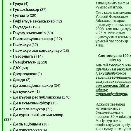
зэпыщIэныгъэм фIы
Гуауэ
(4)
къызэрыпэкIуэр.
ГукъэкIыжхэр
(27)
Фигу къэдгъэкIыжын
Гулъытэ
(29)
Урысей Федерацэм
Абхъазыр къэрал
ГуфIэгъуэ зэхыхьэхэр
(42)
щхьэхуэу къилъыта
Гъуазджэ
(190)
2008 гъэм шыщхьэуI
Гъуэгу къежьапIэ
и 26-м. Абхъазым
(59)
щыпсэухэм я нэхъыб
Гъэлъэгъуэныгъэхэр
(112)
урысей паспортхэр
Гъэмахуэ
(12)
яIэщ.
Гъэмахуэ зыгъэпсэхугъуэ
(18)
Сом мелуани
100-
Гъэсэныгъэ
(14)
щIигъу
ГъэщIэгъуэнщ
(28)
Адыгей.
Республикэ
ДАХ
(69)
щIымахуэм унэхэм
IуэхущIапIэхэмрэ
Джэрпэджэж
(9)
зэрыщагъэплъыну
Дзюдо
(2)
зыхуигъэхьэзыры
Ди зэпыщIэныгъэхэр
сом мелуани 100-м
(34)
щIигъу
Ди куейхэм
(1)
тригъэкIуэдэнущ.
Ди къуэш республикэхэм
(176)
Ди нэхъыжьыфIхэр
(15)
ИджыкIэ хьэзырщ
котельнэхэмрэ
Ди псэлъэгъухэр
(71)
бжьамийхэмрэ я
Ди сурэт гъэтIылъыгъэхэр
процент 80-м щIигъу
(337)
Мы Iуэхур нэхъ
Ди хьэщIэщым
(18)
зэщIэгъэуIуауэ щокIуэ
къат куэду зэтет унэ
Ди хэкуэгъухэр
(4)