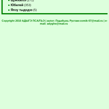
Щэнхабзэ
(171)
Юбилей
(353)
Япэу тыдодзэ
(5)
Copyright 2010 АДЫГЭ ПСАЛЪЭ | autor:
Пщыбыхь Рустам:
comik-07@mail.ru
| e-
mail:
adyghe@mail.ru