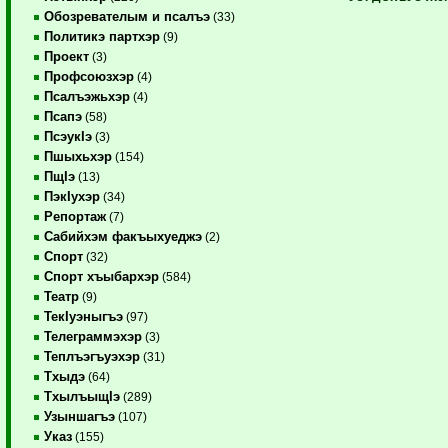
Обозревателым и псалъэ
(33)
Политикэ партхэр
(9)
Проект
(3)
Профсоюзхэр
(4)
Псалъэжьхэр
(4)
Псапэ
(58)
ПсэукIэ
(3)
Пшыхьхэр
(154)
ПщIэ
(13)
ПэкIухэр
(34)
Репортаж
(7)
Сабийхэм факъыхуеджэ
(2)
Спорт
(32)
Спорт хъыбархэр
(584)
Театр
(9)
ТекIуэныгъэ
(97)
Телеграммэхэр
(3)
Теплъэгъуэхэр
(31)
Тхыдэ
(64)
ТхылъыщIэ
(289)
Узыншагъэ
(107)
Указ
(155)