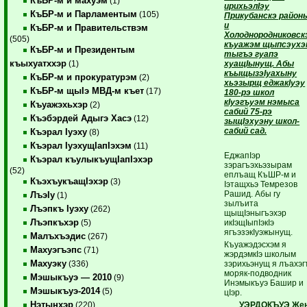
КъБР-м и махуэм
(1)
ирихьэлIэу
КъБР-м и Парламентым
(105)
Прикубанскэ район
и
КъБР-м и Правительствэм
Холоднородниковск
(505)
къуажэм щыпсэухэ
КъБР-м и Президентым
тыгъэ гуапэ
къыхуатххэр
хуащIынущ. Абы
(1)
къыщызэIуахыну
КъБР-м и прокуратурэм
(2)
хьэзырщ еджакIуэу
КъБР-м щыIэ МВД-м къет
(17)
180-рэ школ
кIуэгъуэм нэмыса
Къуажэхьхэр
(2)
сабий 75-рэ
Къэбэрдей Адыгэ Хасэ
(12)
зыщIэхуэну школ-
сабий сад.
Къэрал Iуэху
(8)
Къэрал IуэхущIапIэхэм
(11)
ЕджапIэр
Къэрал къулыкъущIапIэхэр
зэрагъэхьэзырам
(52)
еплъащ КъШР-м и
КъэхъукъащIэхэр
(3)
Iэтащхьэ Темрезов
Рашид. Абы гу
ЛъэIу
(1)
зылъита
Лъэпкъ Iуэху
(262)
щыщIэныгъэхэр
Лъэпкъхэр
икIэщIыпIэкIэ
(5)
ягъэзэкIуэжынущ.
Малъхъэдис
(267)
Къуажэдэсхэм я
Махуэгъэпс
(71)
жэрдэмкIэ школым
Махуэку
зэрихьэнущ я лъахэг
(336)
моряк-подводник
Мэшыкъуэ — 2010
(9)
Инэмыкъуэ Башир и
Мэшыкъуэ-2014
(5)
цIэр.
Нэтынхэр
УЭРДОКЪУЭ Жен
(220)