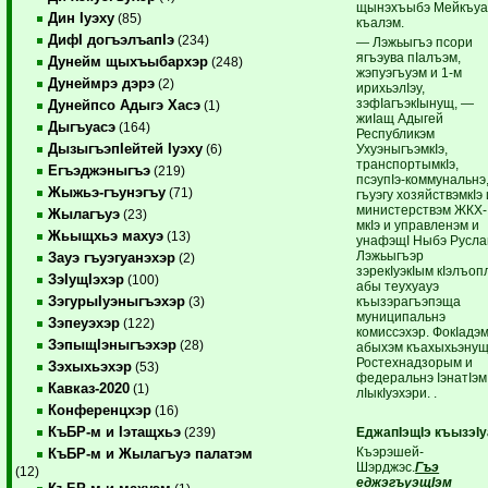
щынэхъыбэ Мейкъуа
Дин Iуэху
(85)
къалэм.
ДифI догъэлъапIэ
(234)
— Лэжьыгъэ псори
ягъэува пIалъэм,
Дунейм щыхъыбархэр
(248)
жэпуэгъуэм и 1-м
Дунеймрэ дэрэ
(2)
ирихьэлIэу,
зэфIагъэкIынущ, —
Дунейпсо Адыгэ Хасэ
(1)
жиIащ Адыгей
Дыгъуасэ
(164)
Республикэм
ДызыгъэпIейтей Iуэху
УхуэныгъэмкIэ,
(6)
транспортымкIэ,
Егъэджэныгъэ
(219)
псэупIэ-коммунальнэ
Жыжьэ-гъунэгъу
(71)
гъуэгу хозяйствэмкIэ 
министерствэм ЖКХ-
Жылагъуэ
(23)
мкIэ и управленэм и
Жьыщхьэ махуэ
(13)
унафэщI Ныбэ Русла
Лэжьыгъэр
Зауэ гъуэгуанэхэр
(2)
зэрекIуэкIым кIэлъоп
ЗэIущIэхэр
(100)
абы теухуауэ
ЗэгурыIуэныгъэхэр
къызэрагъэпэща
(3)
муниципальнэ
Зэпеуэхэр
(122)
комиссэхэр. ФокIадэ
ЗэпыщIэныгъэхэр
(28)
абыхэм къахыхьэну
Ростехнадзорым и
Зэхыхьэхэр
(53)
федеральнэ IэнатIэм
Кавказ-2020
(1)
лIыкIуэхэри. .
Конференцхэр
(16)
КъБР-м и Iэтащхьэ
ЕджапIэщIэ къызэIу
(239)
Къэрэшей-
КъБР-м и Жылагъуэ палатэм
Шэрджэс.
Гъэ
(12)
еджэгъуэщIэм