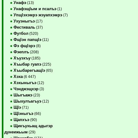
Унафэ
(13)
УнафэщIым и псалъэ
(1)
УпщIэхэмрэ жэуапхэмрэ
(7)
Ухуэныгъэ
(17)
Фестиваль
(37)
Футбол
(520)
ФщIэн папщIэ
(11)
Фэ фщIэрэ
(8)
Фэеплъ
(208)
Хъуэхъу
(185)
Хъыбар гуапэ
(225)
ХъыбарегъащIэ
(65)
Хэха
(6 447)
Хэхыныгъэ
(12)
Чэнджэщхэр
(3)
Шыгъажэ
(23)
Шыхулъагъуэ
(12)
ЩIэ
(71)
ЩIэныгъэ
(66)
Щапхъэ
(90)
Щикъухьащ адыгэр
дунеижьым
(29)