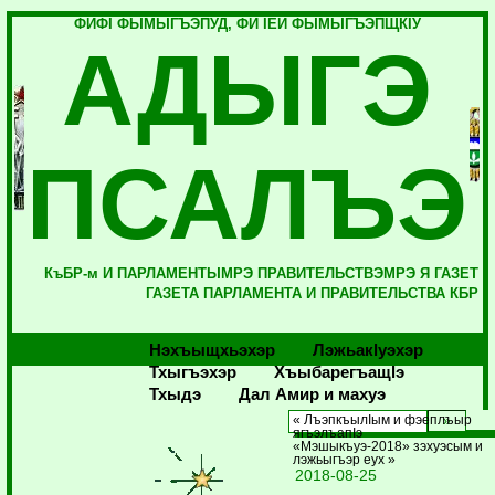
ФИФI ФЫМЫГЪЭПУД, ФИ IЕЙ ФЫМЫГЪЭПЩКIУ
АДЫГЭ
ПСАЛЪЭ
КъБР-м И ПАРЛАМЕНТЫМРЭ ПРАВИТЕЛЬСТВЭМРЭ Я ГАЗЕТ
ГАЗЕТА ПАРЛАМЕНТА И ПРАВИТЕЛЬСТВА КБР
Нэхъыщхьэхэр
Лэжьакlуэхэр
Тхыгъэхэр
Хъыбарегъащlэ
Тхыдэ
Дал Амир и махуэ
« ЛъэпкъылIым и фэеплъыр
ягъэлъапIэ
«Мэшыкъуэ-2018» зэхуэсым и
лэжьыгъэр еух »
2018-08-25