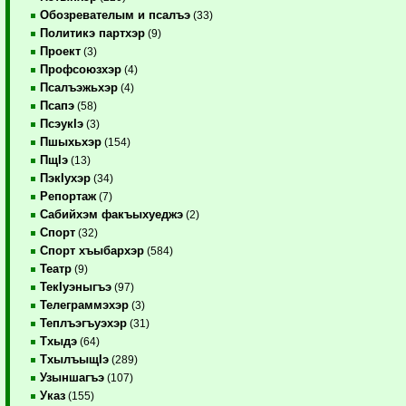
Обозревателым и псалъэ
(33)
Политикэ партхэр
(9)
Проект
(3)
Профсоюзхэр
(4)
Псалъэжьхэр
(4)
Псапэ
(58)
ПсэукIэ
(3)
Пшыхьхэр
(154)
ПщIэ
(13)
ПэкIухэр
(34)
Репортаж
(7)
Сабийхэм факъыхуеджэ
(2)
Спорт
(32)
Спорт хъыбархэр
(584)
Театр
(9)
ТекIуэныгъэ
(97)
Телеграммэхэр
(3)
Теплъэгъуэхэр
(31)
Тхыдэ
(64)
ТхылъыщIэ
(289)
Узыншагъэ
(107)
Указ
(155)