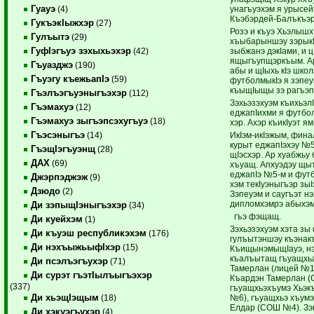
Гуауэ
унагъуэхэм я урысей
(4)
Къэбэрдей-Балъкъэр
ГукъэкIыжхэр
(27)
Розэ и къуэ Хьэлышх
Гулъытэ
(29)
хъыбарыншэу зэрыкI
ГуфIэгъуэ зэхыхьэхэр
зыбжанэ дэкIами, и ц
(42)
ящыгъупщэркъым. А
Гъуазджэ
(190)
абы и щIыхь кIэ школ
Гъуэгу къежьапIэ
(59)
футболмыкIэ я зэпе
къыщIыщы зэ рагъэ
Гъэлъэгъуэныгъэхэр
(112)
Зэхьэзэхуэм къихьэл
Гъэмахуэ
(12)
еджапIихми я футбо
Гъэмахуэ зыгъэпсэхугъуэ
(18)
хэр. Ахэр къикIуэт я
Гъэсэныгъэ
ИкIэм-икIэжым, фин
(14)
курыт еджапIэхэу №
ГъэщIэгъуэнщ
(28)
щIэсхэр. Ар хуабжьу 
ДАХ
(69)
хъуащ. Апхуэдэу щыт
еджапIэ №5-м и фут
Джэрпэджэж
(9)
хэм текIуэныгъэр зыI
Дзюдо
(2)
Зэпеуэм и саугъэт 
дипломхэмрэ абыхэм
Ди зэпыщIэныгъэхэр
(34)
гъэ фэщащ.
Ди куейхэм
(1)
Зэхьэзэхуэм хэта зы
Ди къуэш республикэхэм
(176)
гулъытэншэу къэнак
Ди нэхъыжьыфIхэр
(15)
КъищынэмыщIауэ, нэ
къалъытащ гъуащхь
Ди псэлъэгъухэр
(71)
Тамерлан (лицей №1)
Ди сурэт гъэтIылъыгъэхэр
Къардэн Тамерлан 
(337)
гъуащхьэхъумэ Хьэк
Ди хьэщIэщым
№6), гъуащхьэ хъум
(18)
Елдар (СОШ №4). Зэ
Ди хэкуэгъухэр
(4)