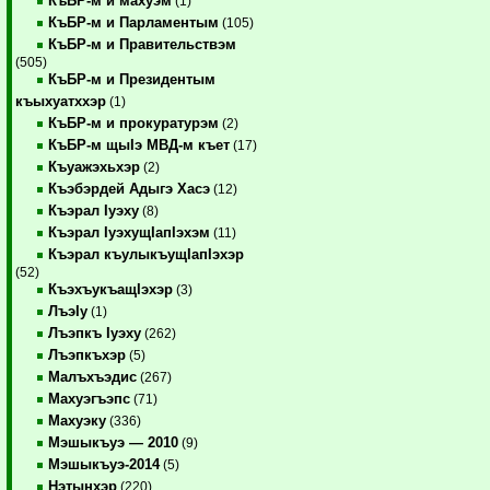
КъБР-м и махуэм
(1)
КъБР-м и Парламентым
(105)
КъБР-м и Правительствэм
(505)
КъБР-м и Президентым
къыхуатххэр
(1)
КъБР-м и прокуратурэм
(2)
КъБР-м щыIэ МВД-м къет
(17)
Къуажэхьхэр
(2)
Къэбэрдей Адыгэ Хасэ
(12)
Къэрал Iуэху
(8)
Къэрал IуэхущIапIэхэм
(11)
Къэрал къулыкъущIапIэхэр
(52)
КъэхъукъащIэхэр
(3)
ЛъэIу
(1)
Лъэпкъ Iуэху
(262)
Лъэпкъхэр
(5)
Малъхъэдис
(267)
Махуэгъэпс
(71)
Махуэку
(336)
Мэшыкъуэ — 2010
(9)
Мэшыкъуэ-2014
(5)
Нэтынхэр
(220)