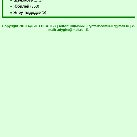
Щэнхабзэ
(171)
Юбилей
(353)
Япэу тыдодзэ
(5)
Copyright 2010 АДЫГЭ ПСАЛЪЭ | autor:
Пщыбыхь Рустам:
comik-07@mail.ru
| e-
mail:
adyghe@mail.ru
11