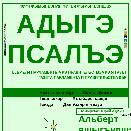
ФИФI ФЫМЫГЪЭПУД, ФИ IЕЙ ФЫМЫГЪЭПЩКIУ
АДЫГЭ
ПСАЛЪЭ
КъБР-м И ПАРЛАМЕНТЫМРЭ ПРАВИТЕЛЬСТВЭМРЭ Я ГАЗЕТ
ГАЗЕТА ПАРЛАМЕНТА И ПРАВИТЕЛЬСТВА КБР
Нэхъыщхьэхэр
Лэжьакlуэхэр
Тхыгъэхэр
Хъыбарегъащlэ
Тхыдэ
Дал Амир и махуэ
«
Темыркъан Юрий и цIэкIэ
Гукъэк
Альберт
ящыгъупщ