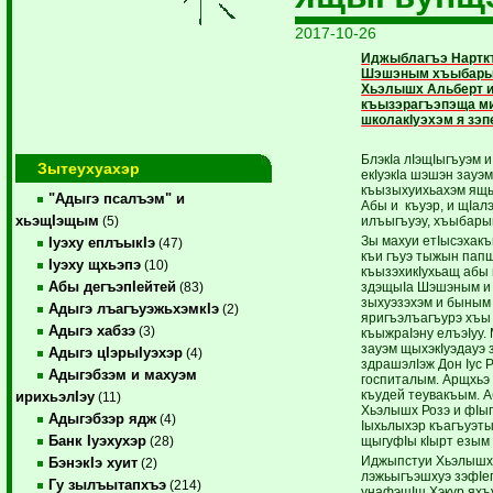
2017-10-26
Иджыблагъэ Нарткъ
Шэшэным хъыбары
Хьэлышх Альберт и 
къызэрагъэпэща м
школакIуэхэм я зэп
БлэкIа лIэщIыгъуэм и
Зытеухуахэр
екIуэкIа шэшэн зауэ
къызыхуихьахэм ящ
"Адыгэ псалъэм" и
Абы и къуэр, и щIал
хьэщIэщым
илъыгъуэу, хъыбары
(5)
Зы махуи етIысэхак
Iуэху еплъыкIэ
(47)
къи гъуэ тыжын папщ
Iуэху щхьэпэ
(10)
къызэхикIухьащ абы 
Абы дегъэпIейтей
здэщыIа Шэшэным и 
(83)
зыхуэзэхэм и быным 
Адыгэ лъагъуэжьхэмкIэ
(2)
яригъэлъагъурэ хъы 
Адыгэ хабзэ
(3)
къыжраIэну елъэIуу.
зауэм щыхэкIуэдауэ 
Адыгэ цIэрыIуэхэр
(4)
здрашэлIэж Дон Iус 
Адыгэбзэм и махуэм
госпиталым. Арщхьэ 
къудей теувакъым. 
ирихьэлIэу
(11)
Хьэлышх Розэ и фIы
Адыгэбзэр ядж
(4)
Iыхьлыхэр къагъуэт
Банк Iуэхухэр
щыгуфIы кIырт езым 
(28)
Иджыпстуи Хьэлышх
БэнэкIэ хуит
(2)
лэжьыгъэшхуэ зэфIег
Гу зылъытапхъэ
(214)
унафэщIщ Хэкур яхъу