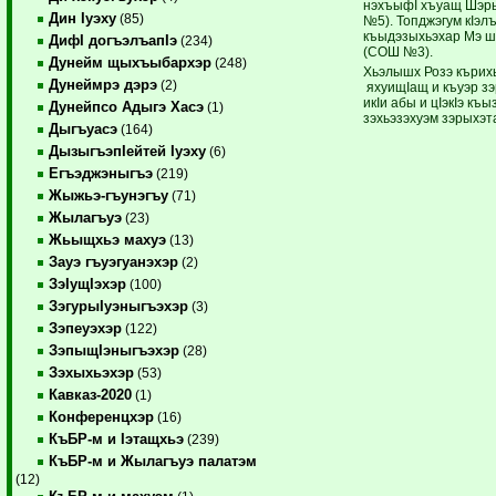
нэхъыфI хъуащ Шэр
Дин Iуэху
(85)
№5). Топджэгум кIэл
къыдэзыхьэхар Мэ 
ДифI догъэлъапIэ
(234)
(СОШ №3).
Дунейм щыхъыбархэр
(248)
Хьэлышх Розэ кърих
Дунеймрэ дэрэ
(2)
яхуищIащ и къуэр з
икIи абы и цIэкIэ къ
Дунейпсо Адыгэ Хасэ
(1)
зэхьэзэхуэм зэрыхэт
Дыгъуасэ
(164)
ДызыгъэпIейтей Iуэху
(6)
Егъэджэныгъэ
(219)
Жыжьэ-гъунэгъу
(71)
Жылагъуэ
(23)
Жьыщхьэ махуэ
(13)
Зауэ гъуэгуанэхэр
(2)
ЗэIущIэхэр
(100)
ЗэгурыIуэныгъэхэр
(3)
Зэпеуэхэр
(122)
ЗэпыщIэныгъэхэр
(28)
Зэхыхьэхэр
(53)
Кавказ-2020
(1)
Конференцхэр
(16)
КъБР-м и Iэтащхьэ
(239)
КъБР-м и Жылагъуэ палатэм
(12)