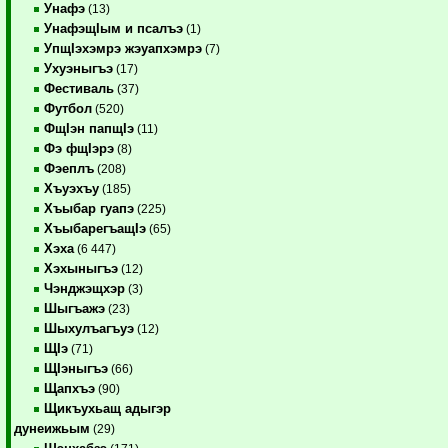
Унафэ
(13)
УнафэщIым и псалъэ
(1)
УпщIэхэмрэ жэуапхэмрэ
(7)
Ухуэныгъэ
(17)
Фестиваль
(37)
Футбол
(520)
ФщIэн папщIэ
(11)
Фэ фщIэрэ
(8)
Фэеплъ
(208)
Хъуэхъу
(185)
Хъыбар гуапэ
(225)
ХъыбарегъащIэ
(65)
Хэха
(6 447)
Хэхыныгъэ
(12)
Чэнджэщхэр
(3)
Шыгъажэ
(23)
Шыхулъагъуэ
(12)
ЩIэ
(71)
ЩIэныгъэ
(66)
Щапхъэ
(90)
Щикъухьащ адыгэр
дунеижьым
(29)