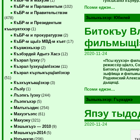
КъБР-м и махуэм
(1)
гупсысапIэ хъуну
КъБР-м и Парламентым
(102)
Псоми еджэн…
КъБР-м и Правительствэм
Зыхыхьэхэр:
Юбилей
(478)
КъБР-м и Президентым
Битокъу В
къыхуатххэр
(1)
КъБР-м и прокуратурэм
(2)
фильмыщI
КъБР-м щыIэ МВД-м къет
(17)
Къуажэхьхэр
(2)
2020-11-24
Къэбэрдей Адыгэ Хасэ
(12)
Къэрал Iуэху
(7)
«Псы куухэр» филь
режиссёр щIалэ, С
Къэрал IуэхущIапIэхэм
(11)
Битокъу Владимир 
Къэрал къулыкъущIапIэхэр
зыфIища и фильмы
(51)
Роднянский Алекса
дыщещI.
КъэхъукъащIэхэр
(3)
ЛъэIу
(1)
Псоми еджэн…
Лъэпкъ Iуэху
(244)
Зыхыхьэхэр:
Гъуазджэ
Лъэпкъхэр
(5)
Малъхъэдис
(254)
Япэу тыдо
Махуэгъэпс
(61)
Махуэку
(321)
2020-11-24
Мэшыкъуэ — 2010
(9)
Мэшыкъуэ-2014
(5)
Нэтынхэр
тх
(206)