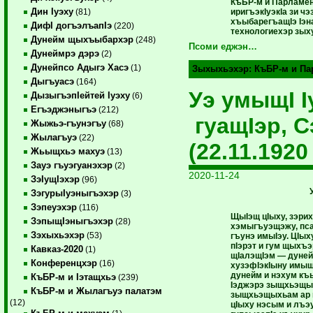
КъБР-м и Парламен
Дин Iуэху
иригъэкIуэкIа зи 
(81)
хъыбарегъащIэ Iэн
ДифI догъэлъапIэ
(220)
технологиехэр зых
Дунейм щыхъыбархэр
(248)
Псоми еджэн…
Дунеймрэ дэрэ
(2)
Дунейпсо Адыгэ Хасэ
(1)
Зыхыхьэхэр:
КъБР-м и П
Дыгъуасэ
(164)
Уэ умыщI 
ДызыгъэпIейтей Iуэху
(6)
Егъэджэныгъэ
(212)
гуащIэр, 
Жыжьэ-гъунэгъу
(68)
Жылагъуэ
(22)
(22.11.1920
Жьыщхьэ махуэ
(13)
Зауэ гъуэгуанэхэр
(2)
2020-11-24
ЗэIущIэхэр
(96)
ЗэгурыIуэныгъэхэр
(3)
Зэпеуэхэр
(116)
ЩыIэщ цIыху, зэрих
ЗэпыщIэныгъэхэр
(28)
хэмыгъуэщэжу, пса
Зэхыхьэхэр
(53)
гъунэ имыIэу. ЦIы
пIэрэт и гум щыхъ
Кавказ-2020
(1)
щIалэщIэм — дуней
Конференцхэр
(16)
хузэфIэкIыну имыщ
дунейм и нэхум къ
КъБР-м и Iэтащхьэ
(239)
Iэджэрэ зыщхьэщы
КъБР-м и Жылагъуэ палатэм
зыщхьэщыхьам ар 
(12)
цIыху нэсым и лъэ