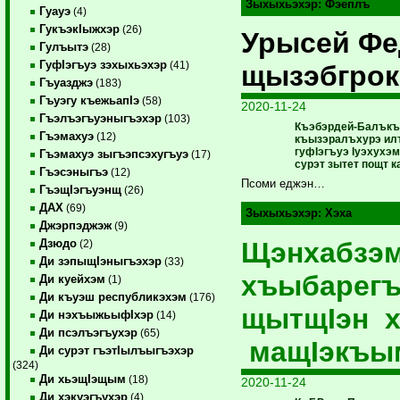
Зыхыхьэхэр:
Фэеплъ
Гуауэ
(4)
ГукъэкIыжхэр
(26)
Урысей Фе
Гулъытэ
(28)
ГуфIэгъуэ зэхыхьэхэр
(41)
щызэбгрок
Гъуазджэ
(183)
Гъуэгу къежьапIэ
(58)
2020-11-24
Гъэлъэгъуэныгъэхэр
(103)
Къэбэрдей-Балъкъэ
Гъэмахуэ
(12)
къызэралъхурэ илъ
гуфIэгъуэ Iуэхухэ
Гъэмахуэ зыгъэпсэхугъуэ
(17)
сурэт зытет пощт к
Гъэсэныгъэ
(12)
Псоми еджэн…
ГъэщIэгъуэнщ
(26)
ДАХ
(69)
Зыхыхьэхэр:
Хэха
Джэрпэджэж
(9)
Щэнхабзэ
Дзюдо
(2)
Ди зэпыщIэныгъэхэр
(33)
хъыбарегъ
Ди куейхэм
(1)
Ди къуэш республикэхэм
(176)
щытщIэн х
Ди нэхъыжьыфIхэр
(14)
Ди псэлъэгъухэр
(65)
мащIэкъы
Ди сурэт гъэтIылъыгъэхэр
(324)
Ди хьэщIэщым
(18)
2020-11-24
Ди хэкуэгъухэр
(4)