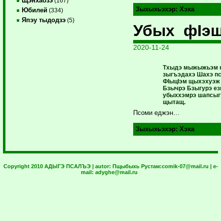
Щэнхабзэ
(167)
Зыхыхьэхэр:
Хэха
Юбилей
(334)
Япэу тыдодзэ
(5)
Убых фIэ
2020-11-24
Тхыдэ мыжыжьэм к
зыгъэдахэ Шахэ пс
ФIыцIэм щыхэхуэж
Бзычрэ Бзыгурэ 
убыххэмрэ шапсыг
щытащ.
Псоми еджэн…
Зыхыхьэхэр:
Хэха
Copyright 2010 АДЫГЭ ПСАЛЪЭ | autor:
Пщыбыхь Рустам:
comik-07@mail.ru
| e-
mail:
adyghe@mail.ru