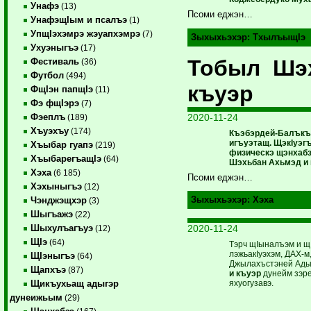
Унафэ
(13)
Псоми еджэн…
УнафэщIым и псалъэ
(1)
УпщIэхэмрэ жэуапхэмрэ
(7)
Зыхыхьэхэр:
ТхылъыщIэ
Ухуэныгъэ
(17)
Тобыл Шэ
Фестиваль
(36)
Футбол
(494)
къуэр
ФщIэн папщIэ
(11)
Фэ фщIэрэ
(7)
2020-11-24
Фэеплъ
(189)
Хъуэхъу
(174)
Къэбэрдей-Балъкъ
игъуэтащ. ЩэкIуэг
Хъыбар гуапэ
(219)
физическэ щэнхабз
ХъыбарегъащIэ
(64)
Шэхьбан Ахьмэд и 
Хэха
(6 185)
Псоми еджэн…
Хэхыныгъэ
(12)
Зыхыхьэхэр:
Хэха
Чэнджэщхэр
(3)
Шыгъажэ
(22)
2020-11-24
Шыхулъагъуэ
(12)
ЩIэ
(64)
Тэрч щIыналъэм и щ
лэжьакIуэхэм, ДАХ-
ЩIэныгъэ
(64)
Джылахъстэней Адыг
Щапхъэ
(87)
и къуэр
дунейм зэре
яхуогузавэ.
Щикъухьащ адыгэр
дунеижьым
(29)