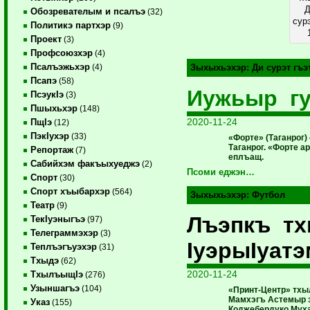
Д
Обозревателым и псалъэ
(32)
сур
Политикэ партхэр
(9)
Проект
(3)
Профсоюзхэр
(4)
Псалъэжьхэр
(4)
Зыхыхьэхэр:
Ди сурэт гъ
Псапэ
(58)
Иужьыр гу
ПсэукIэ
(3)
Пшыхьхэр
(148)
2020-11-24
ПщIэ
(12)
ПэкIухэр
(33)
«Форте» (Таганрог
Таганрог. «Форте а
Репортаж
(7)
еплъащ.
Сабийхэм факъыхуеджэ
(2)
Псоми еджэн…
Спорт
(30)
Спорт хъыбархэр
(564)
Зыхыхьэхэр:
Футбол
Театр
(9)
Лъэпкъ т
ТекIуэныгъэ
(97)
Телеграммэхэр
(3)
IуэрыIуат
Теплъэгъуэхэр
(31)
Тхыдэ
(62)
2020-11-24
ТхылъыщIэ
(276)
Узыншагъэ
(104)
«Принт-Центр» тх
Мамхэгъ Астемыр з
Указ
(155)
Коджебердуко Муха