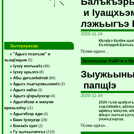
Балъкъэр
и Iуащхьэ
лэжьыгъэ 
2020-11-24
КIуэкIуэ Казбек щэ
Къэбэрдей-Балъкъэ
Зытеухуахэр
Псоми еджэн…
"Адыгэ псалъэм" и
хьэщIэщым
(5)
Зыхыхьэхэр:
КъБР-м и Пр
Iуэху еплъыкIэ
(46)
Зыужьыны
Iуэху щхьэпэ
(8)
Абы дегъэпIейтей
(80)
папщIэ
Адыгэ лъагъуэжьхэмкIэ
(2)
Адыгэ хабзэ
(3)
2020-11-24
Адыгэ цIэрыIуэхэр
(4)
Адыгэбзэм и махуэм
2020 гъэм щэкIуэгъу
зэдзэкIакIуэ, щIэн
ирихьэлIэу
(11)
щрикъу махуэм, аб
Адыгэбзэр ядж
(4)
фIыуэ зылъагъухэр
унэкъуэщхэр.
Банк Iуэхухэр
(28)
Псоми еджэн…
БэнэкIэ хуит
(2)
Гу зылъытапхъэ
(210)