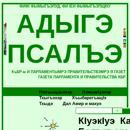
ФИФI ФЫМЫГЪЭПУД, ФИ IЕЙ ФЫМЫГЪЭПЩКIУ
АДЫГЭ
ПСАЛЪЭ
КъБР-м И ПАРЛАМЕНТЫМРЭ ПРАВИТЕЛЬСТВЭМРЭ Я ГАЗЕТ
ГАЗЕТА ПАРЛАМЕНТА И ПРАВИТЕЛЬСТВА КБР
Нэхъыщхьэхэр
Лэжьакlуэхэр
Тхыгъэхэр
Хъыбарегъащlэ
Тхыдэ
Дал Амир и махуэ
Ноябрь, 2020
КIуэкIуэ К