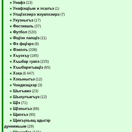
Унафэ
(13)
УнафэщIым и псалъэ
(1)
УпщIэхэмрэ жэуапхэмрэ
(7)
Ухуэныгъэ
(17)
Фестиваль
(37)
Футбол
(520)
ФщIэн папщIэ
(11)
Фэ фщIэрэ
(8)
Фэеплъ
(208)
Хъуэхъу
(185)
Хъыбар гуапэ
(225)
ХъыбарегъащIэ
(65)
Хэха
(6 447)
Хэхыныгъэ
(12)
Чэнджэщхэр
(3)
Шыгъажэ
(23)
Шыхулъагъуэ
(12)
ЩIэ
(71)
ЩIэныгъэ
(66)
Щапхъэ
(90)
Щикъухьащ адыгэр
дунеижьым
(29)