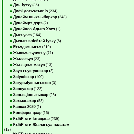
Дин Iуэху
(85)
ДифI догъэлъапIэ
(234)
Дунейм щыхъыбархэр
(248)
Дунеймрэ дэрэ
(2)
Дунейпсо Адыгэ Хасэ
(1)
Дыгъуасэ
(164)
ДызыгъэпIейтей Iуэху
(6)
Егъэджэныгъэ
(219)
Жыжьэ-гъунэгъу
(71)
Жылагъуэ
(23)
Жьыщхьэ махуэ
(13)
Зауэ гъуэгуанэхэр
(2)
ЗэIущIэхэр
(100)
ЗэгурыIуэныгъэхэр
(3)
Зэпеуэхэр
(122)
ЗэпыщIэныгъэхэр
(28)
Зэхыхьэхэр
(53)
Кавказ-2020
(1)
Конференцхэр
(16)
КъБР-м и Iэтащхьэ
(239)
КъБР-м и Жылагъуэ палатэм
(12)