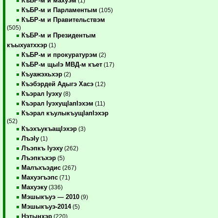
КъБР-м и махуэм
(1)
КъБР-м и Парламентым
(105)
КъБР-м и Правительствэм
(505)
КъБР-м и Президентым
къыхуатххэр
(1)
КъБР-м и прокуратурэм
(2)
КъБР-м щыIэ МВД-м къет
(17)
Къуажэхьхэр
(2)
Къэбэрдей Адыгэ Хасэ
(12)
Къэрал Iуэху
(8)
Къэрал IуэхущIапIэхэм
(11)
Къэрал къулыкъущIапIэхэр
(52)
КъэхъукъащIэхэр
(3)
ЛъэIу
(1)
Лъэпкъ Iуэху
(262)
Лъэпкъхэр
(5)
Малъхъэдис
(267)
Махуэгъэпс
(71)
Махуэку
(336)
Мэшыкъуэ — 2010
(9)
Мэшыкъуэ-2014
(5)
Нэтынхэр
(220)