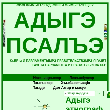
ФИФI ФЫМЫГЪЭПУД, ФИ IЕЙ ФЫМЫГЪЭПЩКIУ
АДЫГЭ
ПСАЛЪЭ
КъБР-м И ПАРЛАМЕНТЫМРЭ ПРАВИТЕЛЬСТВЭМРЭ Я ГАЗЕТ
ГАЗЕТА ПАРЛАМЕНТА И ПРАВИТЕЛЬСТВА КБР
Нэхъыщхьэхэр
Лэжьакlуэхэр
Тхыгъэхэр
Хъыбарегъащlэ
Тхыдэ
Дал Амир и махуэ
«
Япэу тыдодзэ
Адыгэ
этнограф,