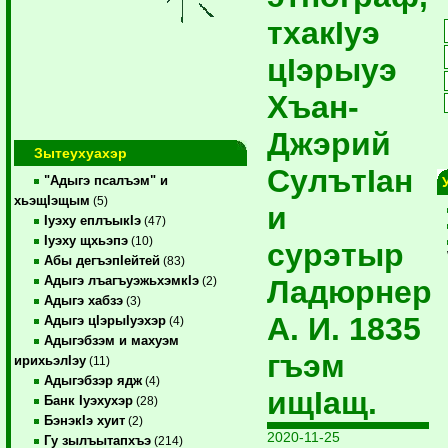
тхакIуэ
цIэрыуэ
Хъан-
Джэрий
Зытеухуахэр
СулътIан
"Адыгэ псалъэм" и
хьэщIэщым
(5)
и
Iуэху еплъыкIэ
(47)
Iуэху щхьэпэ
(10)
сурэтыр
Абы дегъэпIейтей
(83)
Адыгэ лъагъуэжьхэмкIэ
Ладюрнер
(2)
Адыгэ хабзэ
(3)
А. И. 1835
Адыгэ цIэрыIуэхэр
(4)
Адыгэбзэм и махуэм
гъэм
ирихьэлIэу
(11)
Адыгэбзэр ядж
(4)
ищIащ.
Банк Iуэхухэр
(28)
БэнэкIэ хуит
(2)
2020-11-25
Гу зылъытапхъэ
(214)