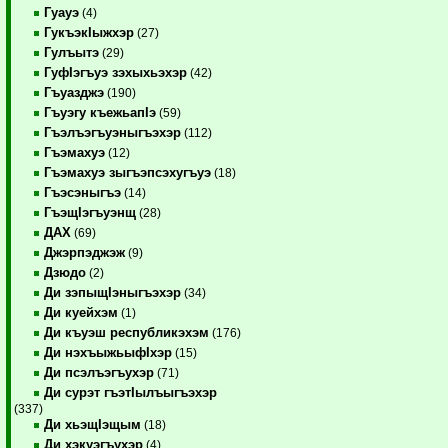
Гуауэ
(4)
ГукъэкIыжхэр
(27)
Гулъытэ
(29)
ГуфIэгъуэ зэхыхьэхэр
(42)
Гъуазджэ
(190)
Гъуэгу къежьапIэ
(59)
Гъэлъэгъуэныгъэхэр
(112)
Гъэмахуэ
(12)
Гъэмахуэ зыгъэпсэхугъуэ
(18)
Гъэсэныгъэ
(14)
ГъэщIэгъуэнщ
(28)
ДАХ
(69)
Джэрпэджэж
(9)
Дзюдо
(2)
Ди зэпыщIэныгъэхэр
(34)
Ди куейхэм
(1)
Ди къуэш республикэхэм
(176)
Ди нэхъыжьыфIхэр
(15)
Ди псэлъэгъухэр
(71)
Ди сурэт гъэтIылъыгъэхэр
(337)
Ди хьэщIэщым
(18)
Ди хэкуэгъухэр
(4)