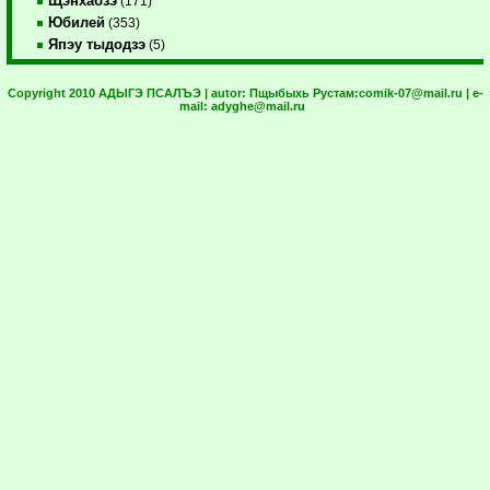
Щэнхабзэ
(171)
Юбилей
(353)
Япэу тыдодзэ
(5)
Copyright 2010 АДЫГЭ ПСАЛЪЭ | autor:
Пщыбыхь Рустам:
comik-07@mail.ru
| e-
mail:
adyghe@mail.ru