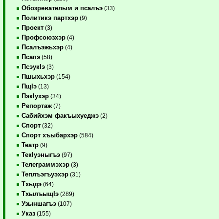
Обозревателым и псалъэ
(33)
Политикэ партхэр
(9)
Проект
(3)
Профсоюзхэр
(4)
Псалъэжьхэр
(4)
Псапэ
(58)
ПсэукIэ
(3)
Пшыхьхэр
(154)
ПщIэ
(13)
ПэкIухэр
(34)
Репортаж
(7)
Сабийхэм факъыхуеджэ
(2)
Спорт
(32)
Спорт хъыбархэр
(584)
Театр
(9)
ТекIуэныгъэ
(97)
Телеграммэхэр
(3)
Теплъэгъуэхэр
(31)
Тхыдэ
(64)
ТхылъыщIэ
(289)
Узыншагъэ
(107)
Указ
(155)