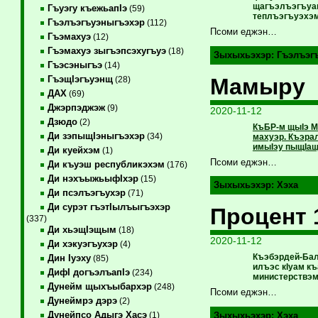
щагъэлъэгъуащ
Гъуэгу къежьапIэ
(59)
теплъэгъуэхэм
Гъэлъэгъуэныгъэхэр
(112)
Псоми еджэн…
Гъэмахуэ
(12)
Гъэмахуэ зыгъэпсэхугъуэ
(18)
Зыхыхьэхэр:
Гъэлъэг
Гъэсэныгъэ
(14)
Мамыру 
ГъэщIэгъуэнщ
(28)
ДАХ
(69)
Джэрпэджэж
(9)
2020-11-12
Дзюдо
(2)
КъБР-м щыIэ МВ
Ди зэпыщIэныгъэхэр
(34)
махуэр. Къэра
имыIэу пыщIащ
Ди куейхэм
(1)
Псоми еджэн…
Ди къуэш республикэхэм
(176)
Ди нэхъыжьыфIхэр
(15)
Зыхыхьэхэр:
Хэха
Ди псэлъэгъухэр
(71)
Ди сурэт гъэтIылъыгъэхэр
Процент 
(337)
Ди хьэщIэщым
(18)
2020-11-12
Ди хэкуэгъухэр
(4)
Къэбэрдей-Бал
Дин Iуэху
(85)
илъэс кIуам к
ДифI догъэлъапIэ
(234)
министерствэм
Дунейм щыхъыбархэр
(248)
Псоми еджэн…
Дунеймрэ дэрэ
(2)
Дунейпсо Адыгэ Хасэ
(1)
Зыхыхьэхэр:
Хэха