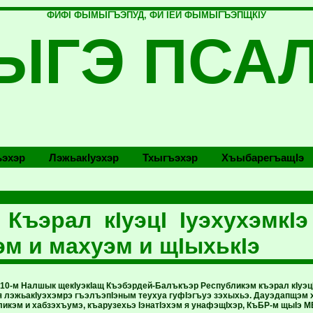
ФИФI ФЫМЫГЪЭПУД, ФИ IЕЙ ФЫМЫГЪЭПЩКIУ
ЫГЭ ПСА
эхэр
Лэжьакlуэхэр
Тхыгъэхэр
Хъыбарегъащlэ
Къэрал кIуэцI IуэхухэмкIэ 
эм и махуэм и щIыхькIэ
10-м Налшык щекIуэкIащ Къэбэрдей-Балъкъэр Республикэм къэрал кIуэцI 
я лэжьакIуэхэмрэ гъэлъэпIэным теухуа гуфIэгъуэ зэхыхьэ. Дауэдапщэм х
ликэм и хабзэхъумэ, къарузехьэ IэнатIэхэм я унафэщIхэр, КъБР-м щыIэ М