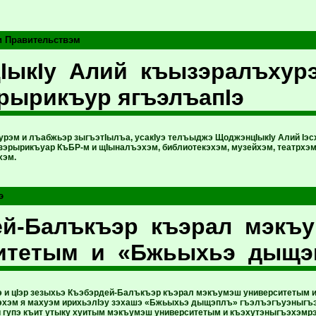
и Правительствэм
IыкIу Алий къызэралъхур
эрырикъур ягъэлъапIэ
урэм и лъабжьэр зыгъэтIылъа, усакIуэ телъыджэ ЩоджэнцIыкIу Алий Iэс
 зэрырикъуар КъБР-м и щIыналъэхэм, библиотекэхэм, музейхэм, театрхэм
хэм.
э
ей-Балъкъэр къэрал мэкъ
итетым и «Бжьыхьэ дыщэ
рэ и цIэр зезыхьэ Къэбэрдей-Балъкъэр къэрал мэкъумэш университетым 
эм я махуэм ирихьэлIэу зэхашэ «Бжьыхьэ дыщэплъ» гъэлъэгъуэныгъэр
 гупэ къит утыку хуитым мэкъумэш университетым и къэхутэныгъэхэмр