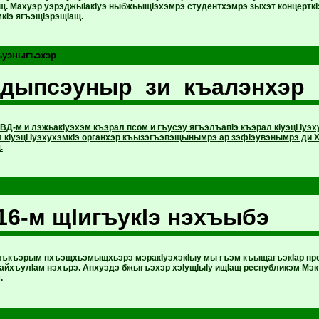
. Махуэр уэрэджыIакIуэ ныбжьыщIэхэмрэ студентхэмрэ зыхэт концерткI
кIэ ягъэщIэрэщIащ.
ъуэныгъэхэр
дыпсэуныр зи къалэнхэр
Д-м и лэжьакIуэхэм къэрал псом и гъусэу ягъэлъапIэ къэрал кIуэцI Iуэху
л кIуэцI IуэхухэмкIэ органхэр къызэгъэпэщынымрэ ар зэфIэувэнымрэ ди 
.
16-м щIигъукIэ нэхъыбэ
ъкъэрым пхъэщхьэмыщхьэрэ мэракIуэхэкIыу мы гъэм къыщагъэкIар проц
ъайхъулIам нэхърэ. Апхуэдэ бжыгъэхэр хэIущIыIу ищIащ республикэм Мэк
.