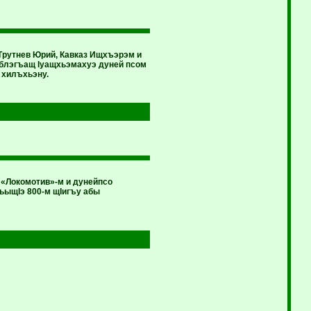
Трутнев Юрий, Кавказ Ищхъэрэм и
эблэгъащ Iуащхьэмахуэ дуней псом
 хилъхьэну.
«Локомотив»-м и дунейпсо
ьыщIэ 800-м щIигъу абы