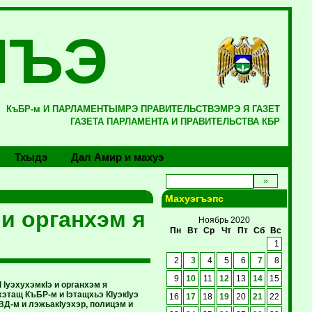
ЛЪЭ
КъБР-м И ПАРЛАМЕНТЫМРЭ ПРАВИТЕЛЬСТВЭМРЭ Я ГАЗЕТ
ГАЗЕТА ПАРЛАМЕНТА И ПРАВИТЕЛЬСТВА КБР
Тхыдэ
Дал Амир и махуэ
Махуэгъэпс
и органхэм я
Ноябрь 2020
Пн
Вт
Ср
Чт
Пт
Сб
Вс
1
2
3
4
5
6
7
8
9
10
11
12
13
14
15
IуэхухэмкIэ и органхэм я
этащ КъБР-м и Iэтащхьэ КIуэкIуэ
16
17
18
19
20
21
22
ВД-м и лэжьакIуэхэр, полицэм и