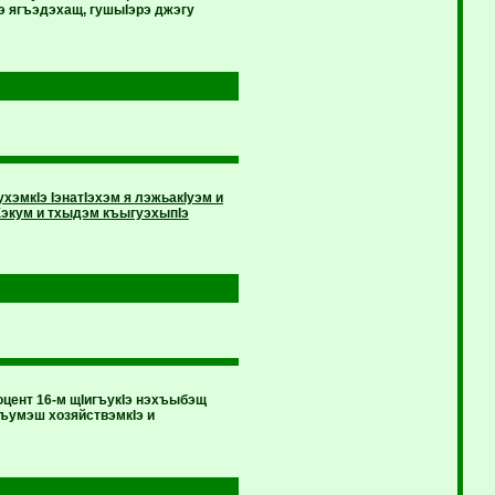
э ягъэдэхащ, гушыIэрэ джэгу
хэмкIэ IэнатIэхэм я лэжьакIуэм и
Хэкум и тхыдэм къыгуэхыпIэ
ент 16-м щIигъукIэ нэхъыбэщ
ъумэш хозяйствэмкIэ и