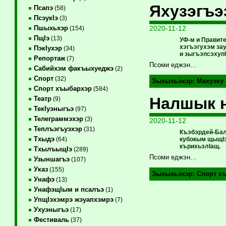
Яхузэгъэ
Псапэ
(58)
ПсэукIэ
(3)
2020-11-12
Пшыхьхэр
(154)
ПщIэ
(13)
УФ-м и Правит
хэгъэгухэм за
ПэкIухэр
(34)
и зыгъэпсэхупI
Репортаж
(7)
Псоми еджэн…
Сабийхэм факъыхуеджэ
(2)
Спорт
(32)
Зыхыхьэхэр:
Махуэку
Спорт хъыбархэр
(584)
Налшык 
Театр
(9)
ТекIуэныгъэ
(97)
Телеграммэхэр
(3)
2020-11-12
Теплъэгъуэхэр
(31)
Къэбэрдей-Бал
Тхыдэ
кубокым щыщIэ
(64)
кърихьэлIащ.
ТхылъыщIэ
(289)
Псоми еджэн…
Узыншагъэ
(107)
Указ
(155)
Зыхыхьэхэр:
Спорт х
Унафэ
(13)
УнафэщIым и псалъэ
(1)
УпщIэхэмрэ жэуапхэмрэ
(7)
Ухуэныгъэ
(17)
Фестиваль
(37)