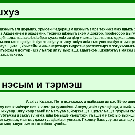
шхуэ
щIэныгъэлI цIэрыIуэ, Урысей Федерацэм щIэныгъэмрэ техникэмкIэ щIыхь з
 Академием и академик, техникэ щIэныгъэхэм я доктор, профессор Быгуэ
бгъэдэлъа зэфIэкI абрагъуэхэмкIэ зи цIэр жыжьэ Iуа лъэпкъ еджагъэшху
ъызэгъэпэщакIуэ IэкIуэлъакIуэу, къэхутакIуэ икIи къэгупсысакIуэ къызэ
ьауэ щытащ Урысейм и инженерхэмрэ гидроэнергетикхэмрэ я зэгухьэныг
гъэхэм я доктор» цIэ лъагэр япэу зыфIаща адыгэхэм. ЩэкIуэгъуэ мазэм 
зэралъхурэ.
 нэсым и тэрмэш
УсакIуэ Къэжэр Пётр псэужамэ, и ныбжьыр илъэс 85-рэ ири
ху псэ къабзэри псэ хьэлэлри гумащIэщ. АпхуэдизкIэ гумащIэщи, и ныбжьэ
лIи хуещI. Зигу хэщI сабий илъэгъуамэ, йодэхащIэ. ЩхьэлъащIэ гуэрым х
губгъуэм и закъуэу итмэ, щIы IэмыщIэ къещтэри, гъащIэм и IэфIыр зыхищ
егъэувыж, жыг къудамэ гуэщIыкIар гуепхэж. Пхэнжу бакъуэу, зы хьэпщху
, хигъэщтынукъым зы хьэкIэкхъуэкIэ…