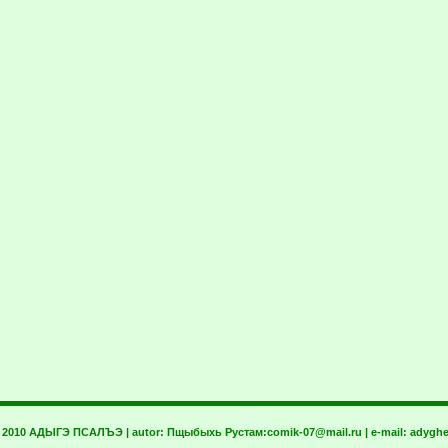
t 2010 АДЫГЭ ПСАЛЪЭ | autor:
Пщыбыхь Рустам:
comik-07@mail.ru
| e-mail:
adyghe