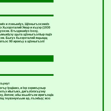
иIэ и лэжьакIуэ, ЩIэныгъэхэмкIэ
 Хьэзрэталий Умар и къуэр (1930
эхэм. ЕгъэджакIуэ Iэзэу,
рымыкIуэу щыта щIэныгъэлIыр пщIэ
ъэм. Быгуэ Хьэзрэталий ящыщщ
илъэс 90 ирокъу а щIэныгъэлI
къунут
гъу IущIамэ, и Iэр зэрикъузыр
ьэлъэ иIыгъмэ, дигъэIэпхъуэну
Iэу, йопэм; абы жьыбгъэм иригъэщIа
пщ теувэнукъым ар, лъэкIыу; мэз