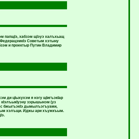
м папщIэ, хабзэм щIэуэ халъхьащ
э ФедерацэмкIэ Советым хэтыну
зэм и проектыр Путин Владимир
м ди цIыхухэм я нэгу щIигъэкIар
 кIэлъыкIуэну зэрышынэм (уз
лъэс бжыгъэкIэ дымылъэгъуами,
ъым хэлъщи. Иджы ари хъужкъым.
Iэ.