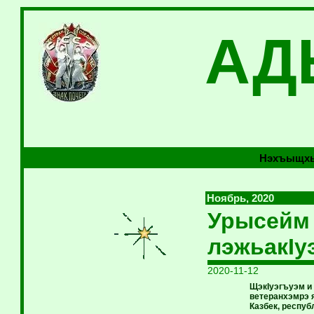
АД
Нэхъыщхь
Ноябрь, 2020
Урысейм 
лэжьакIу
2020-11-12
ЩэкIуэгъуэм и 
ветеранхэмрэ 
Казбек, респуб