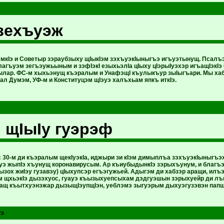
зехъуэж
мкIэ и Советыр зэраубзыху щIыкIэм зэхъуэкIыныгъэ игъуэтынущ. Псалъэ
агъуэм зегъэужьыным и зэфIэкI езыхьэлIа цIыху цIэрыIуэхэр игъащIэкI
лар. ФС-м хыхьэнущ къэралым и УнафэщI къулыкъур зыIыгъари. Мы хаб
л Думэм, УФ-м и Конституцэм щIэуэ халъхьам япкъ иткIэ.
 щIыIу гуэрэф
30-м ди къэралым щекIуэкIа, иджыри зи кIэм димыплъа зэхъуэкIыныгъэхэ
э жыпIэ хъунущ коронавирусым. Ар къиубыдынкIэ зэрыхъунум, и благъэ
хызох жиIэу гузавэу) цIыхупсэр егъэгужьей. Адыгэм ди хабзэр аращи, и
 щхьэкIэ дызэхуос, гуауэ къызыхуепсыхам дэдгуэшын зэрыхуейр ди л
щ къытхуэнэжар дызыщIэупщIэн, уеблэмэ зыгуэрым дыхуэгузэвэн папщ
э