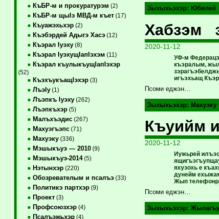
КъБР-м и прокуратурэм
(2)
Зыхыхьэхэр:
Юбилей
КъБР-м щыIэ МВД-м къет
(17)
Хабзэм 
Къуажэхьхэр
(2)
Къэбэрдей Адыгэ Хасэ
(12)
Къэрал Iуэху
(8)
2020-11-12
Къэрал IуэхущIапIэхэм
(11)
УФ-м Федерацэ
Къэрал къулыкъущIапIэхэр
къэралым, жыл
зэрагъэбелджы
(52)
игъэхьащ Къэра
КъэхъукъащIэхэр
(3)
Псоми еджэн…
ЛъэIу
(1)
Лъэпкъ Iуэху
(262)
Зыхыхьэхэр:
Махуэку
Лъэпкъхэр
(5)
Малъхъэдис
(267)
Къуийм и
Махуэгъэпс
(71)
Махуэку
(336)
2020-11-12
Мэшыкъуэ — 2010
(9)
Иужьрей илъэс 
Мэшыкъуэ-2014
(5)
ящигъэгъупщау
яхузохь е къа
Нэтынхэр
(220)
дунейм ехыжам
Обозревателым и псалъэ
(33)
Жып телефонра
Политикэ партхэр
(9)
Псоми еджэн…
Проект
(3)
Профсоюзхэр
(4)
Зыхыхьэхэр:
Жылагъу
Псалъэжьхэр
(4)