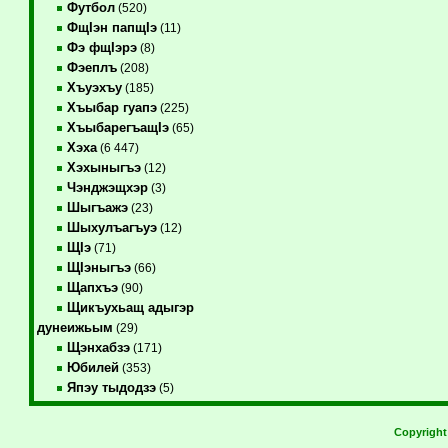
Футбол
(520)
ФщIэн папщIэ
(11)
Фэ фщIэрэ
(8)
Фэеплъ
(208)
Хъуэхъу
(185)
Хъыбар гуапэ
(225)
ХъыбарегъащIэ
(65)
Хэха
(6 447)
Хэхыныгъэ
(12)
Чэнджэщхэр
(3)
Шыгъажэ
(23)
Шыхулъагъуэ
(12)
ЩIэ
(71)
ЩIэныгъэ
(66)
Щапхъэ
(90)
Щикъухьащ адыгэр
дунеижьым
(29)
Щэнхабзэ
(171)
Юбилей
(353)
Япэу тыдодзэ
(5)
Copyrigh