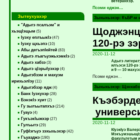
ветеранхэр.
Псоми еджэн…
Зытеухуахэр
Зыхыхьэхэр:
КъБР-м 
"Адыгэ псалъэм" и
Щоджэнц
хьэщIэщым
(5)
Iуэху еплъыкIэ
(47)
120-рэ з
Iуэху щхьэпэ
(10)
Абы дегъэпIейтей
(83)
2020-11-12
Адыгэ лъагъуэжьхэмкIэ
(2)
Адыгэ литерат
Адыгэ хабзэ
(3)
илъэси 120-рэ
Адыгэ цIэрыIуэхэр
(4)
и 9 — 10 махуэ
Адыгэбзэм и махуэм
Псоми еджэн…
ирихьэлIэу
(11)
Зыхыхьэхэр:
Щэнхабз
Адыгэбзэр ядж
(4)
Банк Iуэхухэр
(28)
Къэбэрд
БэнэкIэ хуит
(2)
Гу зылъытапхъэ
(214)
универс
Гуауэ
(4)
ГукъэкIыжхэр
(27)
2020-11-12
Гулъытэ
(29)
КIуэкIуэ Вале
ГуфIэгъуэ зэхыхьэхэр
(42)
МэкъумэшыщIэх
Гъуазджэ
(190)
факультетым и