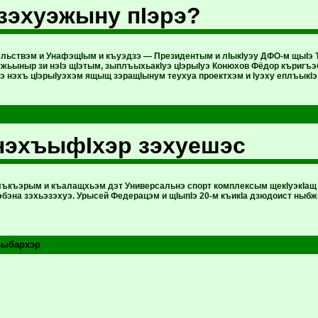
зэхуэжыну пIэрэ?
ельствэм и УнафэщIым и къуэдзэ — Президентым и лIыкIуэу ДФО-м щыIэ 
ужьыныр зи нэIэ щIэтым, зыплъыхьакIуэ цIэрыIуэ Конюхов Фёдор къригъ
э нэхъ цIэрыIуэхэм ящыщ зэращIынум теухуа проектхэм и Iуэху еплъыкIэ
нэхъыфIхэр зэхуешэс
ъкъэрым и къалащхьэм дэт Универсальнэ спорт комплексым щекIуэкIащ 
бэна зэхьэзэхуэ. Урысей Федерацэм и щIыпIэ 20-м къикIа дзюдоист ныбж
ъыбархэр