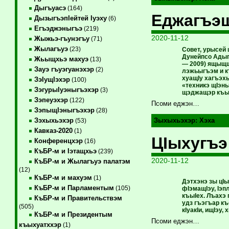
Дыгъуасэ
(164)
Еджагъэ
ДызыгъэпIейтей Iуэху
(6)
Егъэджэныгъэ
(219)
2020-11-12
Жыжьэ-гъунэгъу
(71)
Жылагъуэ
(23)
Совет, урысей 
Дунейпсо Адыгэ
Жьыщхьэ махуэ
(13)
— 2009) ящыщщ 
Зауэ гъуэгуанэхэр
(2)
лэжьыгъэм и к
хуащIу хагъэх
ЗэIущIэхэр
(100)
«техникэ щIэны
ЗэгурыIуэныгъэхэр
(3)
щэджащэр къы
Зэпеуэхэр
(122)
Псоми еджэн…
ЗэпыщIэныгъэхэр
(28)
Зэхыхьэхэр
Зыхыхьэхэр:
Хэха
(53)
Кавказ-2020
(1)
ЦIыхугъэ
Конференцхэр
(16)
КъБР-м и Iэтащхьэ
(239)
2020-11-12
КъБР-м и Жылагъуэ палатэм
(12)
КъБР-м и махуэм
(1)
Дэтхэнэ зы цIы
КъБР-м и Парламентым
(105)
фIэмащIэу, Iэп
къыIех. Лъахэ 
КъБР-м и Правительствэм
удз гъэгъар къ
(505)
кIуакIи, ищIэу
КъБР-м и Президентым
Псоми еджэн…
къыхуатххэр
(1)