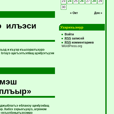
23
24
25
26
27
28
29
30
« Окт
Дек »
э илъэси
Узэрихьэнур
Войти
RSS
записей
RSS
комментариев
WordPress.org
хьэд и къуэр къызэралъхурэ
 Iэтауэ щагъэлъэпIащ щэкIуэгъуэм
умэш
плъыр»
иджыблагъэ ебланэу щекIуэкIащ
. Хабзэ зэрыхъуауэ, агроном
э ехъулIэныгъэхэмрэ