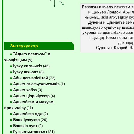
Европэм и къалэ пажэхэм
и щыхьэр Лондон. Абы л
ныбжьщ икIи апхуэдизу куэ
Дунейм и щIыналъэ зэм
щыпсэухэр хущIокъу щыхьэ
ухуэныгъэ щытыкIэхэр зра
ящыщщ Темзэ псым тет
дахащэр
Зытеухуахэр
Сурэтыр Къарей Эл
"Адыгэ псалъэм" и
хьэщIэщым
(5)
Iуэху еплъыкIэ
(46)
Iуэху щхьэпэ
(8)
Абы дегъэпIейтей
(72)
Адыгэ лъагъуэжьхэмкIэ
(1)
Адыгэ хабзэ
(3)
Адыгэ цIэрыIуэхэр
(4)
Адыгэбзэм и махуэм
ирихьэлIэу
(11)
Адыгэбзэр ядж
(2)
Банк Iуэхухэр
(26)
БэнэкIэ хуит
(2)
Гу зылъытапхъэ
(181)