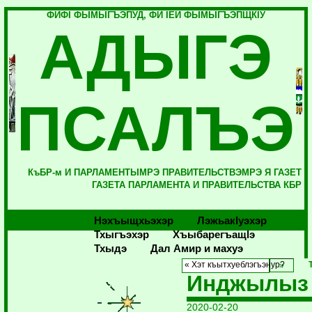
ФИФI ФЫМЫГЪЭПУД, ФИ IЕЙ ФЫМЫГЪЭПЩКIУ
АДЫГЭ
ПСАЛЪЭ
КъБР-м И ПАРЛАМЕНТЫМРЭ ПРАВИТЕЛЬСТВЭМРЭ Я ГАЗЕТ
ГАЗЕТА ПАРЛАМЕНТА И ПРАВИТЕЛЬСТВА КБР
Нэхъыщхьэхэр
Лэжьакlуэхэр
Тхыгъэхэр
Хъыбарегъащlэ
Тхыдэ
Дал Амир и махуэ
« Хэт къытхуеблэгъэнур?
Инджылыз
2020-02-20