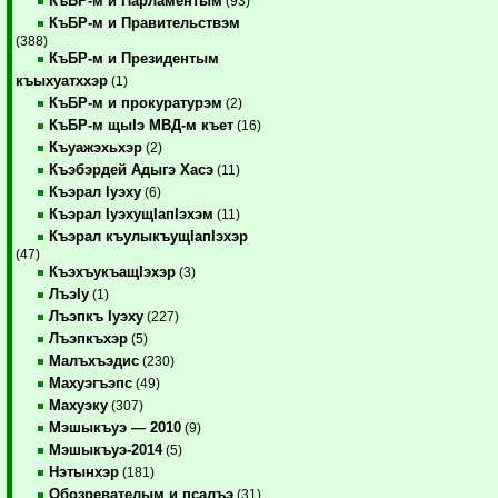
КъБР-м и Парламентым
(93)
КъБР-м и Правительствэм
(388)
КъБР-м и Президентым
къыхуатххэр
(1)
КъБР-м и прокуратурэм
(2)
КъБР-м щыIэ МВД-м къет
(16)
Къуажэхьхэр
(2)
Къэбэрдей Адыгэ Хасэ
(11)
Къэрал Iуэху
(6)
Къэрал IуэхущIапIэхэм
(11)
Къэрал къулыкъущIапIэхэр
(47)
КъэхъукъащIэхэр
(3)
ЛъэIу
(1)
Лъэпкъ Iуэху
(227)
Лъэпкъхэр
(5)
Малъхъэдис
(230)
Махуэгъэпс
(49)
Махуэку
(307)
Мэшыкъуэ — 2010
(9)
Мэшыкъуэ-2014
(5)
Нэтынхэр
(181)
Обозревателым и псалъэ
(31)