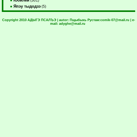
Юбилей
(301)
Япэу тыдодзэ
(5)
Copyright 2010 АДЫГЭ ПСАЛЪЭ | autor:
Пщыбыхь Рустам:
comik-07@mail.ru
| e-
mail:
adyghe@mail.ru