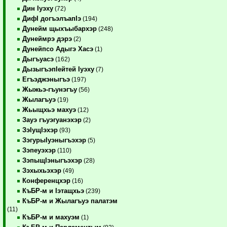
Дин Iуэху
(72)
ДифI догъэлъапIэ
(194)
Дунейм щыхъыбархэр
(248)
Дунеймрэ дэрэ
(2)
Дунейпсо Адыгэ Хасэ
(1)
Дыгъуасэ
(162)
ДызыгъэпIейтей Iуэху
(7)
Егъэджэныгъэ
(197)
Жыжьэ-гъунэгъу
(56)
Жылагъуэ
(19)
Жьыщхьэ махуэ
(12)
Зауэ гъуэгуанэхэр
(2)
ЗэIущIэхэр
(93)
ЗэгурыIуэныгъэхэр
(5)
Зэпеуэхэр
(110)
ЗэпыщIэныгъэхэр
(28)
Зэхыхьэхэр
(49)
Конференцхэр
(16)
КъБР-м и Iэтащхьэ
(239)
КъБР-м и Жылагъуэ палатэм
(11)
КъБР-м и махуэм
(1)