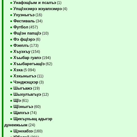
УнафэщIым и псалъэ
(1)
УпщIэхэмрэ жэуапхэмрэ
(4)
Ухуэныгъэ
(16)
Фестиваль
(34)
Футбол
(457)
ФщIэн папщIэ
(10)
Фэ фщIэрэ
(6)
Фэеплъ
(173)
Хъуэхъу
(154)
Хъыбар гуапэ
(194)
ХъыбарегъащIэ
(62)
Хэха
(5 094)
Хэхыныгъэ
(11)
Чэнджэщхэр
(3)
Шыгъажэ
(19)
Шыхулъагъуэ
(12)
ЩIэ
(61)
ЩIэныгъэ
(60)
Щапхъэ
(74)
Щикъухьащ адыгэр
дунеижьым
(24)
Щэнхабзэ
(160)