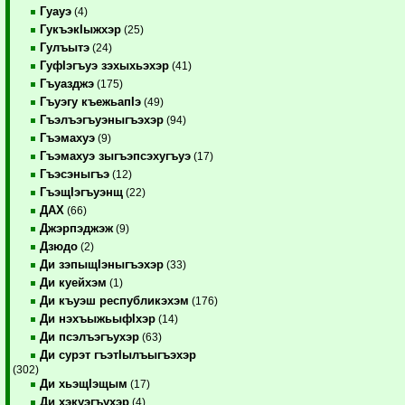
Гуауэ
(4)
ГукъэкIыжхэр
(25)
Гулъытэ
(24)
ГуфIэгъуэ зэхыхьэхэр
(41)
Гъуазджэ
(175)
Гъуэгу къежьапIэ
(49)
Гъэлъэгъуэныгъэхэр
(94)
Гъэмахуэ
(9)
Гъэмахуэ зыгъэпсэхугъуэ
(17)
Гъэсэныгъэ
(12)
ГъэщIэгъуэнщ
(22)
ДАХ
(66)
Джэрпэджэж
(9)
Дзюдо
(2)
Ди зэпыщIэныгъэхэр
(33)
Ди куейхэм
(1)
Ди къуэш республикэхэм
(176)
Ди нэхъыжьыфIхэр
(14)
Ди псэлъэгъухэр
(63)
Ди сурэт гъэтIылъыгъэхэр
(302)
Ди хьэщIэщым
(17)
Ди хэкуэгъухэр
(4)