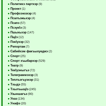
Политикэ партхэр
(9)
Проект
(1)
Профсоюзхэр
(4)
Псалъэжьхэр
(4)
Псапэ
(57)
ПсэукIэ
(3)
Пшыхьхэр
(147)
ПщIэ
(12)
ПэкIухэр
(32)
Репортаж
(7)
Сабийхэм факъыхуеджэ
(2)
Спорт
(25)
Спорт хъыбархэр
(529)
Театр
(9)
ТекIуэныгъэ
(72)
Телеграммэхэр
(3)
Теплъэгъуэхэр
(31)
Тхыдэ
(55)
ТхылъыщIэ
(245)
Узыншагъэ
(90)
Указ
(134)
Унафэ
(20)