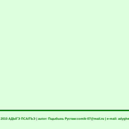
t 2010 АДЫГЭ ПСАЛЪЭ | autor:
Пщыбыхь Рустам:
comik-07@mail.ru
| e-mail:
adyghe