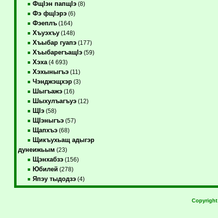
ФщIэн папщIэ
(8)
Фэ фщIэрэ
(6)
Фэеплъ
(164)
Хъуэхъу
(148)
Хъыбар гуапэ
(177)
ХъыбарегъащIэ
(59)
Хэха
(4 693)
Хэхыныгъэ
(11)
Чэнджэщхэр
(3)
Шыгъажэ
(16)
Шыхулъагъуэ
(12)
ЩIэ
(58)
ЩIэныгъэ
(57)
Щапхъэ
(68)
Щикъухьащ адыгэр
дунеижьым
(23)
Щэнхабзэ
(156)
Юбилей
(278)
Япэу тыдодзэ
(4)
Copyrigh