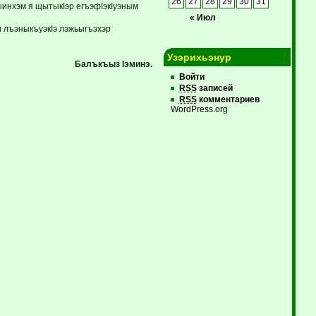
26
27
28
29
30
31
инхэм я щытыкIэр егъэфIэкIуэным
« Июл
 лъэныкъуэкIэ лэжьыгъэхэр
Узэрихьэнур
Балъкъыз Iэминэ.
Войти
RSS
записей
RSS
комментариев
WordPress.org