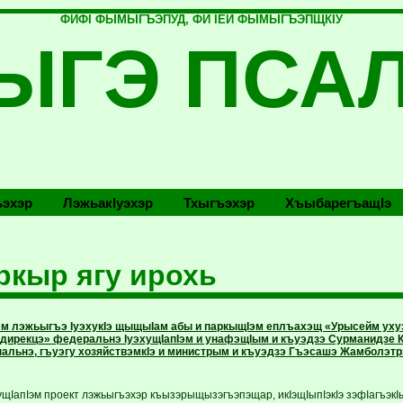
ФИФI ФЫМЫГЪЭПУД, ФИ IЕЙ ФЫМЫГЪЭПЩКIУ
ЫГЭ ПСА
эхэр
Лэжьакlуэхэр
Тхыгъэхэр
Хъыбарегъащlэ
ркыр ягу ирохь
м лэжьыгъэ IуэхукIэ щыщыIам абы и паркыщIэм еплъахэщ «Урысейм уху
и дирекцэ» федеральнэ IуэхущIапIэм и унафэщIым и къуэдзэ Сурманидзе 
нальнэ, гъуэгу хозяйствэмкIэ и министрым и къуэдзэ Гъэсашэ Жамболэтр
ущIапIэм проект лэжьыгъэхэр къызэрыщызэгъэпэщар, икIэщIыпIэкIэ зэфIагъэкI