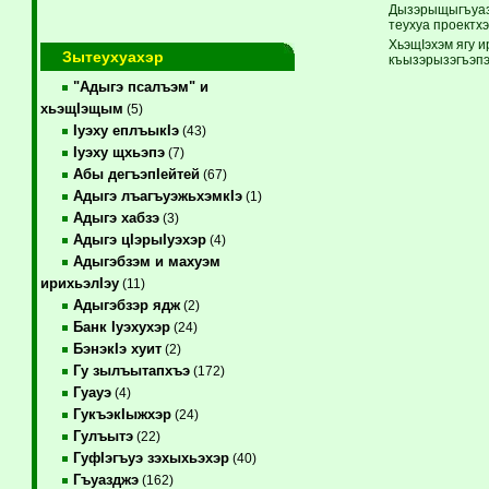
Дызэрыщыгъуазэ
теухуа проектхэ
ХьэщIэхэм ягу 
Зытеухуахэр
къызэрызэгъэп
"Адыгэ псалъэм" и
хьэщIэщым
(5)
Iуэху еплъыкIэ
(43)
Iуэху щхьэпэ
(7)
Абы дегъэпIейтей
(67)
Адыгэ лъагъуэжьхэмкIэ
(1)
Адыгэ хабзэ
(3)
Адыгэ цIэрыIуэхэр
(4)
Адыгэбзэм и махуэм
ирихьэлIэу
(11)
Адыгэбзэр ядж
(2)
Банк Iуэхухэр
(24)
БэнэкIэ хуит
(2)
Гу зылъытапхъэ
(172)
Гуауэ
(4)
ГукъэкIыжхэр
(24)
Гулъытэ
(22)
ГуфIэгъуэ зэхыхьэхэр
(40)
Гъуазджэ
(162)