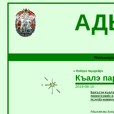
АД
Нэхъыщхь
«
Нобэрэ пщэдейрэ
Къалэ па
2019-08-15
Бахъсэн къалэ
проектхэмкIэ 
псэупIэ-комму
Абыхэм мы Iуэх