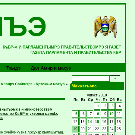
ЛЪЭ
КъБР-м И ПАРЛАМЕНТЫМРЭ ПРАВИТЕЛЬСТВЭМРЭ Я ГАЗЕТ
ГАЗЕТА ПАРЛАМЕНТА И ПРАВИТЕЛЬСТВА КБР
Тхыдэ
Дал Амир и махуэ
Аланрэ Сабинэрэ «Артек»-м макIуэ
»
Махуэгъэпс
Август 2019
Пн
Вт
Ср
Чт
Пт
Сб
Вс
1
2
3
4
эныгъэмкIэ и министерствэм
Кемалрэ КъБР-м ухуэныгъэмкIэ,
5
6
7
8
9
10
11
э.
12
13
14
15
16
17
18
19
20
21
22
23
24
25
ын хуейуэ къэна Iуэхухэр къапщытащ.