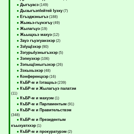
Дыгъуасэ
(149)
ДызыгъэпIейтей Iуэху
(7)
Егъэджэныгъэ
(188)
Жыжьэ-гъунэгъу
(49)
Жылагъуэ
(19)
Жьыщхьэ махуэ
(12)
Зауэ гъуэгуанэхэр
(2)
ЗэIущIэхэр
(90)
ЗэгурыIуэныгъэхэр
(5)
Зэпеуэхэр
(106)
ЗэпыщIэныгъэхэр
(26)
Зэхыхьэхэр
(48)
Конференцхэр
(16)
КъБР-м и Iэтащхьэ
(239)
КъБР-м и Жылагъуэ палатэм
(11)
КъБР-м и махуэм
(1)
КъБР-м и Парламентым
(91)
КъБР-м и Правительствэм
(348)
КъБР-м и Президентым
къыхуатххэр
(1)
КъБР-м и прокуратурэм
(2)