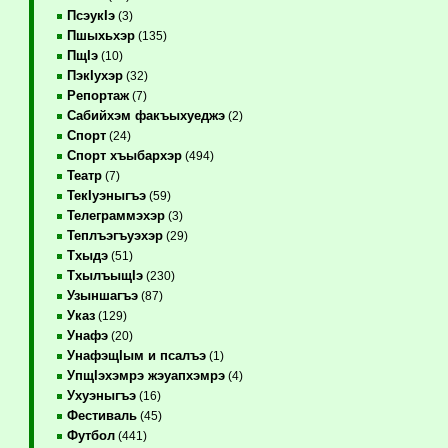
ПсэукIэ
(3)
Пшыхьхэр
(135)
ПщIэ
(10)
ПэкIухэр
(32)
Репортаж
(7)
Сабийхэм факъыхуеджэ
(2)
Спорт
(24)
Спорт хъыбархэр
(494)
Театр
(7)
ТекIуэныгъэ
(59)
Телеграммэхэр
(3)
Теплъэгъуэхэр
(29)
Тхыдэ
(51)
ТхылъыщIэ
(230)
Узыншагъэ
(87)
Указ
(129)
Унафэ
(20)
УнафэщIым и псалъэ
(1)
УпщIэхэмрэ жэуапхэмрэ
(4)
Ухуэныгъэ
(16)
Фестиваль
(45)
Футбол
(441)