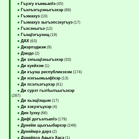
Гъуэгу къежьапIэ
(45)
Гъэлъэгъуэныгъэхэр
(88)
Гъэмахуэ
(10)
Гъэмахуэ зыгъэпсэхугъуэ
(17)
Гъэсэныгъэ
(12)
ГъэщIэгъуэнщ
(19)
ДАХ
(63)
Джэрпэджэж
(9)
Дзюдо
(2)
Ди зэпыщIэныгъэхэр
(33)
Ди куейхэм
(1)
Ди къуэш республикэхэм
(174)
Ди нэхъыжьыфIхэр
(13)
Ди псэлъэгъухэр
(61)
Ди сурэт гъэтIылъыгъэхэр
(287)
Ди хьэщIэщым
(17)
Ди хэкуэгъухэр
(4)
Дин Iуэху
(66)
ДифI догъэлъапIэ
(179)
Дунейм щыхъыбархэр
(248)
Дунеймрэ дэрэ
(2)
Дунейпсо Адыгэ Хасэ
(1)