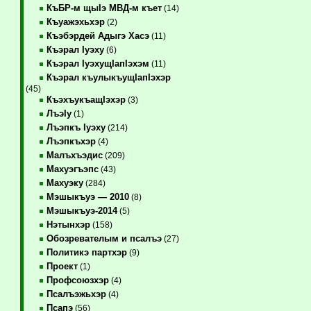
КъБР-м щыIэ МВД-м къет
(14)
Къуажэхьхэр
(2)
Къэбэрдей Адыгэ Хасэ
(11)
Къэрал Iуэху
(6)
Къэрал IуэхущIапIэхэм
(11)
Къэрал къулыкъущIапIэхэр
(45)
КъэхъукъащIэхэр
(3)
ЛъэIу
(1)
Лъэпкъ Iуэху
(214)
Лъэпкъхэр
(4)
Малъхъэдис
(209)
Махуэгъэпс
(43)
Махуэку
(284)
Мэшыкъуэ — 2010
(8)
Мэшыкъуэ-2014
(5)
Нэтынхэр
(158)
Обозревателым и псалъэ
(27)
Политикэ партхэр
(9)
Проект
(1)
Профсоюзхэр
(4)
Псалъэжьхэр
(4)
Псапэ
(56)