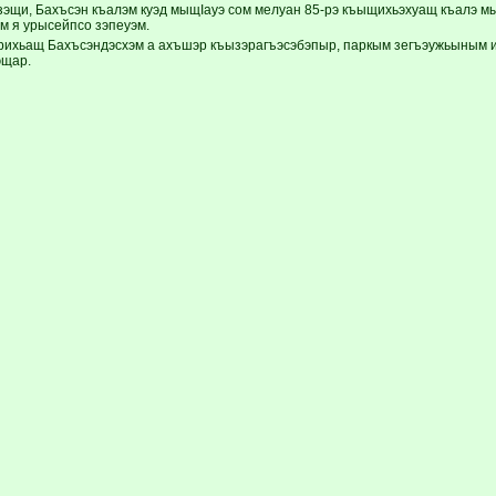
щи, Бахъсэн къалэм куэд мыщIауэ сом мелуан 85-рэ къыщихьэхуащ къалэ мы
м я урысейпсо зэпеуэм.
ирихьащ Бахъсэндэсхэм а ахъшэр къызэрагъэсэбэпыр, паркым зегъэужьыным и
эщар.