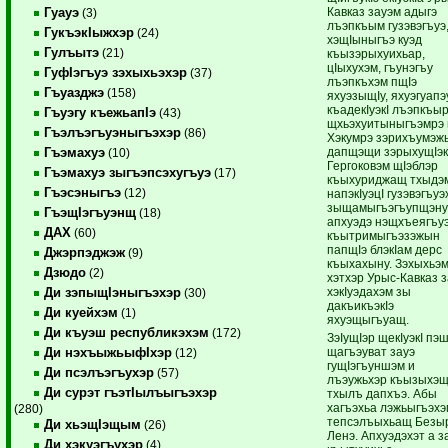
Кавказ зауэм адыгэ
Гуауэ
(3)
лъэпкъым гузэвэгъуэ
ГукъэкIыжхэр
(24)
хэщIыныгъэ куэд
Гулъытэ
(21)
къызэрыхуихьар,
цIыхухэм, гъунэгъу
ГуфIэгъуэ зэхыхьэхэр
(37)
лъэпкъхэм пщIэ
Гъуазджэ
(158)
яхуэзыщIу, яхуэгуапэ
къадекIуэкI лъэпкъыр
Гъуэгу къежьапIэ
(43)
щхьэхуитыныгъэмрэ 
Гъэлъэгъуэныгъэхэр
(86)
Хэкумрэ зэрихъумэ
дапщэщи зэрыхущIэк
Гъэмахуэ
(10)
Гергоковэм щIэблэр
Гъэмахуэ зыгъэпсэхугъуэ
(17)
къыхуриджащ тхыдэ
Гъэсэныгъэ
(12)
напэкIуэцI гузэвэгъуэ
зыщамыгъэгъупщэну
ГъэщIэгъуэнщ
(18)
апхуэдэ нэщхъеягъу
ДАХ
(60)
къытримыгъэзэжын
папщIэ блэкIам дерс
Джэрпэджэж
(9)
къыхахыну. Зэхыхьэ
Дзюдо
(2)
хэтхэр Урыс-Кавказ 
хэкIуэдахэм зы
Ди зэпыщIэныгъэхэр
(30)
дакъикъэкIэ
Ди куейхэм
(1)
яхуэщыгъуащ.
Ди къуэш республикэхэм
(172)
ЗэIущIэр щекIуэкI п
щагъэуват зауэ
Ди нэхъыжьыфIхэр
(12)
гущIэгъуншэм и
Ди псэлъэгъухэр
(57)
лъэужьхэр къызыхэ
Ди сурэт гъэтIылъыгъэхэр
тхылъ дапхъэ. Абы
хагъэхьа лэжьыгъэхэ
(280)
тепсэлъыхьащ Безы
Ди хьэщIэщым
(26)
Ленэ. Апхуэдэхэт а з
Ди хэкуэгъухэр
(4)