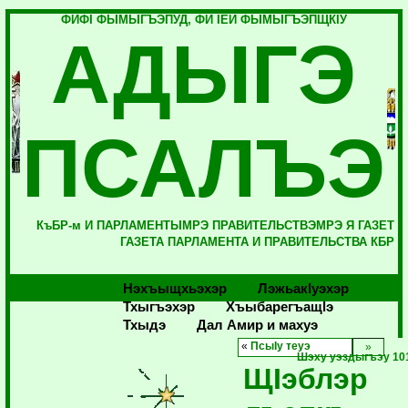
ФИФI ФЫМЫГЪЭПУД, ФИ IЕЙ ФЫМЫГЪЭПЩКIУ
АДЫГЭ
ПСАЛЪЭ
КъБР-м И ПАРЛАМЕНТЫМРЭ ПРАВИТЕЛЬСТВЭМРЭ Я ГАЗЕТ
ГАЗЕТА ПАРЛАМЕНТА И ПРАВИТЕЛЬСТВА КБР
Нэхъыщхьэхэр
Лэжьакlуэхэр
Тхыгъэхэр
Хъыбарегъащlэ
Тхыдэ
Дал Амир и махуэ
«
ПсыIу теуэ
Шэху уэздыгъэу 10
ЩIэблэр