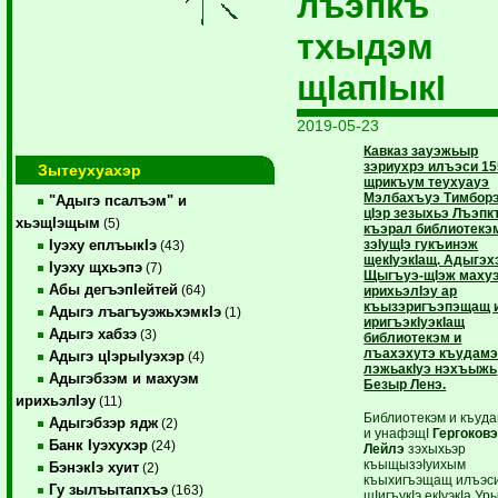
лъэпкъ
тхыдэм
щIапIыкI
2019-05-23
Кавказ зауэжьыр
зэриухрэ илъэси 15
Зытеухуахэр
щрикъум теухуауэ
Мэлбахъуэ Тимборэ
"Адыгэ псалъэм" и
цIэр зезыхьэ Лъэпк
хьэщIэщым
(5)
къэрал библиотекэ
зэIущIэ гукъинэж
Iуэху еплъыкIэ
(43)
щекIуэкIащ. Адыгэх
Iуэху щхьэпэ
(7)
Щыгъуэ-щIэж маху
Абы дегъэпIейтей
(64)
ирихьэлIэу ар
къызэригъэпэщащ и
Адыгэ лъагъуэжьхэмкIэ
(1)
иригъэкIуэкIащ
Адыгэ хабзэ
(3)
библиотекэм и
лъахэхутэ къудамэ
Адыгэ цIэрыIуэхэр
(4)
лэжьакIуэ нэхъыжь
Адыгэбзэм и махуэм
Безыр Ленэ.
ирихьэлIэу
(11)
Библиотекэм и къуд
Адыгэбзэр ядж
(2)
и унафэщI
Гергоков
Банк Iуэхухэр
(24)
Лейлэ
зэхыхьэр
къыщызэIуихым
БэнэкIэ хуит
(2)
къыхигъэщащ илъэс
Гу зылъытапхъэ
(163)
щIигъукIэ екIуэкIа Ур