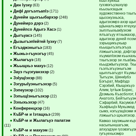
къытхуихьа
гузэвэгъуэшхуэр
Дин Iуэху
(63)
къызыхэщыж
ДифI догъэлъапIэ
(171)
художественнэ тхыг
Дунейм щыхъыбархэр
(248)
щызэхуэхьэса,
адыгэхэмрэ ахэр щы
Дунеймрэ дэрэ
(2)
щIыналъэмрэ ятеуху
Дунейпсо Адыгэ Хасэ
(1)
зыплъыхьакIуэхэм
ялъагъуу ятхыжахэр
Дыгъуасэ
(145)
адыгэхэр дуней псом
ДызыгъэпIейтей Iуэху
(7)
зэрыщикъухьар
къыщыгъэлъэгъуа
Егъэджэныгъэ
(183)
лэжьыгъэхэр, дэфтэ
Жыжьэ-гъунэгъу
(45)
хъумапIэхэм къыхах
Жылагъуэ
(18)
тхыгъэхэр зи лъабжь
къыдэкIыгъуэхэр. Тх
Жьыщхьэ махуэ
(12)
гъэлъэгъуэныгъэм
Зауэ гъуэгуанэхэр
(2)
щыплъагъурт Къумы
Тыгъуэн, ШинкIубэ
ЗэIущIэхэр
(88)
Бэгърат, МафIэдз
ЗэгурыIуэныгъэхэр
(5)
Сэрэбий, КIыщокъуэ
Алим, IутIыж Борис,
Зэпеуэхэр
(102)
Дзэмыхь Къасболэт, 
ЗэпыщIэныгъэхэр
(22)
Анатолэ, Бейтыгъуэ
Зэхыхьэхэр
(47)
Сэфарбий, Касумов 
ХьэфIыцIэ Мухьэмэд
Конференцхэр
(16)
сымэ, нэгъуэщIхэми 
КъБР-м и Iэтащхьэ
(239)
лэжьыгъэ щхьэпэхэр.
КъБР-м и Жылагъуэ палатэм
Кавказ зауэжьым кър
насыпыншагъэм,
(11)
апхуэдэуи гузэвэгъу
КъБР-м и махуэм
(1)
гугъуехьхэмрэ