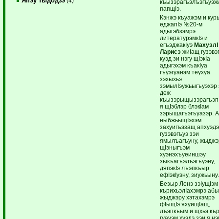
Япэу тыдодзэ
(4)
къызэрагъэлъэгъуэж
папщIэ.
Кэнжэ къуажэм и кур
еджапIэ №20-м
адыгэбзэмрэ
литературэмкIэ и
егъэджакIуэ
МахуэлI
Ларисэ
жиIащ гузэвэ
куэд зи нэгу щIэкIа
адыгэхэм къакIуа
гъуэгуанэм теухуа
зэхыхьэ
зэмылIэужьыгъуэхэр 
деж
къызэрыщызэрагъэп
я щIэблэр блэкIам
зэрыщагъэгъуазэр. 
ныбжьыщIэхэм
захуигъэзащ апхуэд
гузэвэгъуэ зэи
ямылъагъуну, жыджэ
щIэныгъэм
хуэнэхъуеиншэу
зыкъагъэлъэгъуэну,
дяпэкIэ лъэпкъыр
ефIэкIуэну, зиужьыну
Безыр Ленэ зэIущIэм
кърихьэлIахэмрэ аб
жыджэру хэтахэмрэ
фIыщIэ яхуищIащ,
лъэпкъым и щхьэ кър
гуауэм хуэдэ зэи я нэ