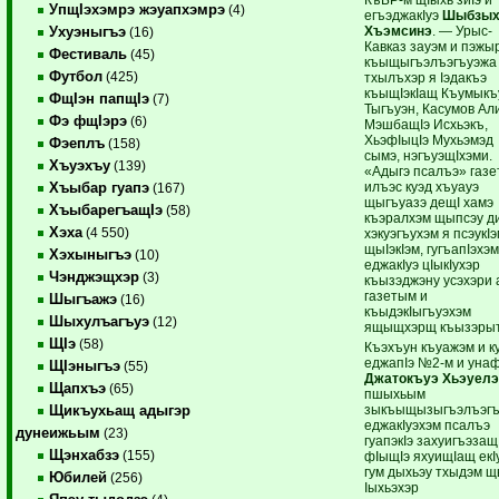
УпщIэхэмрэ жэуапхэмрэ
(4)
егъэджакIуэ
Шыбзых
Хъэмсинэ
. — Урыс-
Ухуэныгъэ
(16)
Кавказ зауэм и пэжы
Фестиваль
(45)
къыщыгъэлъэгъуэжа
Футбол
(425)
тхылъхэр я Iэдакъэ
къыщIэкIащ Къумыкъ
ФщIэн папщIэ
(7)
Тыгъуэн, Касумов Ал
Фэ фщIэрэ
(6)
МэшбащIэ Исхьэкъ,
ХьэфIыцIэ Мухьэмэд
Фэеплъ
(158)
сымэ, нэгъуэщIхэми.
Хъуэхъу
(139)
«Адыгэ псалъэ» газ
илъэс куэд хъуауэ
Хъыбар гуапэ
(167)
щыгъуазэ дещI хамэ
ХъыбарегъащIэ
(58)
къэралхэм щыпсэу д
Хэха
(4 550)
хэкуэгъухэм я псэукIэ
щыIэкIэм, гугъапIэхэм
Хэхыныгъэ
(10)
еджакIуэ цIыкIухэр
Чэнджэщхэр
(3)
къызэджэну усэхэри 
газетым и
Шыгъажэ
(16)
къыдэкIыгъуэхэм
Шыхулъагъуэ
(12)
ящыщхэрщ къызэрыт
ЩIэ
(58)
Къэхъун къуажэм и к
еджапIэ №2-м и уна
ЩIэныгъэ
(55)
Джатокъуэ Хьэуел
Щапхъэ
(65)
пшыхьым
зыкъыщызыгъэлъэг
Щикъухьащ адыгэр
еджакIуэхэм псалъэ
дунеижьым
(23)
гуапэкIэ захуигъэзащ
Щэнхабзэ
(155)
фIыщIэ яхуищIащ екIу
гум дыхьэу тхыдэм 
Юбилей
(256)
Iыхьэхэр