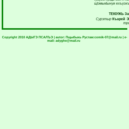
щIэмыкIынуи ехъуэх
ТЕКIУЖЬ За
Сурэтыр
Къарей 
тр
Copyright 2010 АДЫГЭ ПСАЛЪЭ | autor:
Пщыбыхь Рустам:
comik-07@mail.ru
| e-
mail:
adyghe@mail.ru