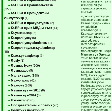
КъБР-м и Парламентым
(90)
къызэранэкIыу лъэп
и жьэгур Хэкум
КъБР-м и Правительствэм
зэрыщахъумэжам,
(327)
щыгъуэ-
КъБР-м и Президентым
щIэж махуэм теухуа
къыхуатххэр
(1)
«Тхыдэм и дерсхэр:
КъБР-м и прокуратурэм
(2)
Кавказ зауэр» нэтын
купщIафIэр
КъБР-м щыIэ МВД-м къет
(14)
ягъэлъэгъуащ.
Къуажэхьхэр
(2)
КърихьэлIахэм ягу
ирихьащ КъБКъУ-м
Къэрал Iуэху
(5)
адыгэбзэмрэ
Къэрал IуэхущIапIэхэм
(11)
литературэмкIэ и
къудамэм и
Къэрал къулыкъущIапIэхэр
магистратурэм щедж
(45)
Мэртыкъуэ Эдуард
КъэхъукъащIэхэр
(3)
Урыс-Кавказ зауэм
ЛъэIу
(1)
теухуауэ къызэджа и 
ЗэIущIэм гукъинэжу
Лъэпкъ Iуэху
(209)
зыкъыщагъэлъэгъу
Лъэпкъхэр
(5)
Къэхъун (курыт еджа
№2), Кэнжэ (курыт
Малъхъэдис
(198)
еджапIэ №20) къуаж
Махуэгъэпс
(41)
къикIа цIыкIухэм.
Махуэку
(269)
НыбжьыщIэхэр зауэ
теухуа усэхэм къедж
Мэшыкъуэ — 2010
(8)
кърихьэлIахэм я нэп
Мэшыкъуэ-2014
(5)
кърагъакIуэу. Урыс-К
зауэм теухуауэ абых
Нэтынхэр
(146)
утыку щагъэлъэгъуа
Обозревателым и псалъэ
(26)
теплъэгъуэхэм уи нэ
къыщIагъэхьэрт ар
Политикэ партхэр
(9)