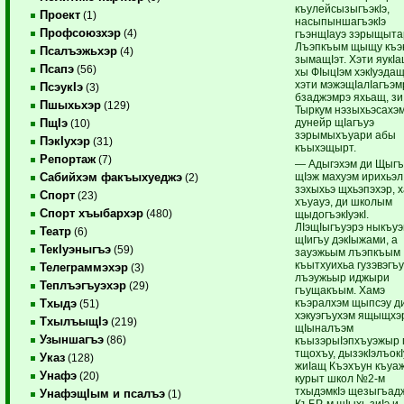
къулейсызыгъэкIэ,
Проект
(1)
насыпыншагъэкIэ
Профсоюзхэр
(4)
гъэнщIауэ зэрыщыта
Лъэпкъым щыщу къэ
Псалъэжьхэр
(4)
зымащIэт. Хэти яукIа
Псапэ
(56)
хы ФIыцIэм хэкIуэдащ
хэти мэжэщIалIагъэм
ПсэукIэ
(3)
бзаджэмрэ яхьащ, зи
Пшыхьхэр
(129)
Тыркум нэзыхьэсахэ
дунейр щIагъуэ
ПщIэ
(10)
зэрымыхъуари абы
ПэкIухэр
(31)
къыхэщырт.
Репортаж
(7)
— Адыгэхэм ди Щыгъ
щIэж махуэм ирихьэл
Сабийхэм факъыхуеджэ
(2)
зэхыхьэ щхьэпэхэр, 
Спорт
(23)
хъуауэ, ди школым
Спорт хъыбархэр
(480)
щыдогъэкIуэкI.
ЛIэщIыгъуэрэ ныкъу
Театр
(6)
щIигъу дэкIыжами, а
ТекIуэныгъэ
(59)
зауэжьым лъэпкъым
къытхуихьа гузэвэгъ
Телеграммэхэр
(3)
лъэужьыр иджыри
Теплъэгъуэхэр
(29)
гъущакъым. Хамэ
къэралхэм щыпсэу д
Тхыдэ
(51)
хэкуэгъухэм ящыщхэ
ТхылъыщIэ
(219)
щIыналъэм
Узыншагъэ
(86)
къызэрыIэпхъуэжыр 
тщохъу, дызэкIэлъокI
Указ
(128)
жиIащ Къэхъун къуа
Унафэ
(20)
курыт школ №2-м
тхыдэмкIэ щезыгъад
УнафэщIым и псалъэ
(1)
КъБР-м щIыхь зиIэ и