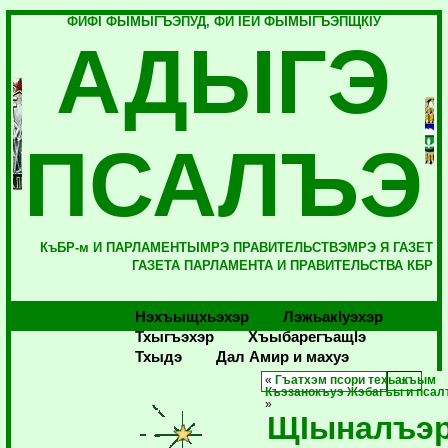
ФИФI ФЫМЫГЪЭПУД, ФИ IЕЙ ФЫМЫГЪЭПЩКIУ
АДЫГЭ
ПСАЛЪЭ
КъБР-м И ПАРЛАМЕНТЫМРЭ ПРАВИТЕЛЬСТВЭМРЭ Я ГАЗЕТ
ГАЗЕТА ПАРЛАМЕНТА И ПРАВИТЕЛЬСТВА КБР
Нэхъыщхьэхэр
Лэжьакlуэхэр
Тхыгъэхэр
Хъыбарегъащlэ
Тхыдэ
Дал Амир и махуэ
«
Гъатхэм псори техьакъым
Къэзанокъуэ Жэбагъы и псал
»
ЩIыналъэ