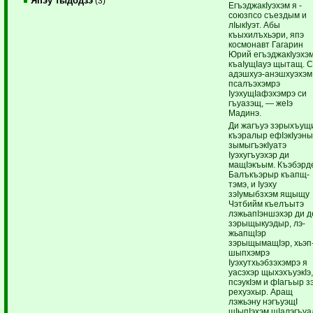
Япэу тыдодзэ
(3)
ЕгъэджакIуэхэм я ­
союзпсо съездым и
лIыкIуэт. Абы
къыхилъхьэри, япэ
космонавт Гагарин
Юрий егъэджакIуэхэ
къаIущIауэ щытащ. 
адэшхуэ-анэш­хуэхэм
псалъэхэмрэ
IуэхущIафэхэмрэ си
гъуа­зэщ, — жеIэ
Мадинэ.
Ди жагъуэ зэрыхъущ
къэралыр ефIэ­кIуэн
зымыгъэ­кIуатэ
Iуэхугъуэхэр ди
мащIэкъым. Къэбэрд
Балъкъэрыр къапщ­
тэмэ, и Iуэху
зэIумыбзхэм ящыщу
Чэтбийм къелъытэ
лэжьапIэн­шэхэр ­ди 
зэрыщыкуэдыр, лэ­
жьапщIэр
зэрыщымащIэр, хьэп
шыпхэмрэ
Iуэхутхьэбзэхэмрэ я
уасэхэр щыхэхъуэкIэ
псэукIэм и фIагъыр з
рехуэхыр. Аращ
лэжьэну нэгъуэщI
щIыпIэхэм щIалэ­гъуа