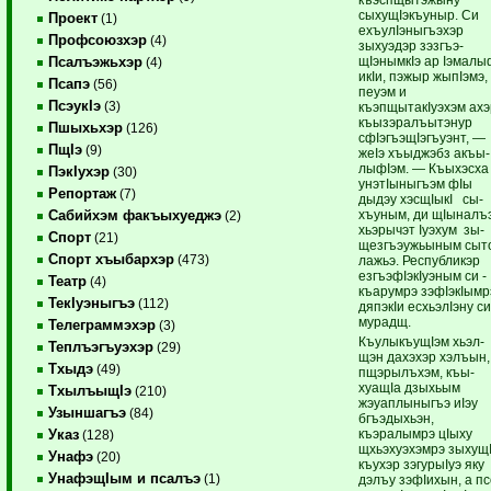
сыхущIэ­къуныр. Си
Проект
(1)
ехъу­­лIэныгъэхэр
Профсоюзхэр
(4)
зыхуэдэр зэз­­гъэ­
щIэнымкIэ ар Iэмалы
Псалъэжьхэр
(4)
икIи, пэжыр жыпIэмэ, 
Псапэ
(56)
пеуэм и
ПсэукIэ
(3)
къэпщытакIуэхэм ахэ
къы­зэралъытэнур
Пшыхьхэр
(126)
сфIэгъэ­щIэгъуэнт, —
ПщIэ
(9)
жеIэ хъыджэбз акъы­
лыфIэм. — Къыхэсха
ПэкIухэр
(30)
унэтIыныгъэм фIы
Репортаж
(7)
дыдэу хэсщIыкI сы­
хъуным, ди щIыналъ
Сабийхэм факъыхуеджэ
(2)
хьэрычэт Iуэхум зы­
Спорт
(21)
щезгъэужьыны­м сыт
Спорт хъыбархэр
(473)
лажьэ. Республикэр
езгъэфIэкIуэным си ­
Театр
(4)
къарумрэ зэ­фIэкIымр
ТекIуэныгъэ
(112)
дяпэкIи ес­хьэ­лIэну с
мурадщ.
Телеграммэхэр
(3)
КъулыкъущIэм хьэл-
Теплъэгъуэхэр
(29)
щэн дахэхэр хэлъын,
Тхыдэ
(49)
пщэрылъхэм, къы­
хуащIа дзыхьым
ТхылъыщIэ
(210)
жэуаплыныгъэ иIэу
Узыншагъэ
(84)
бгъэдыхьэн,
къэралымрэ цIыху
Указ
(128)
щхьэхуэхэмрэ зыхущI
Унафэ
(20)
къу­хэр зэгу­рыIуэ яку
УнафэщIым и псалъэ
(1)
дэлъу зэфIихын, а п