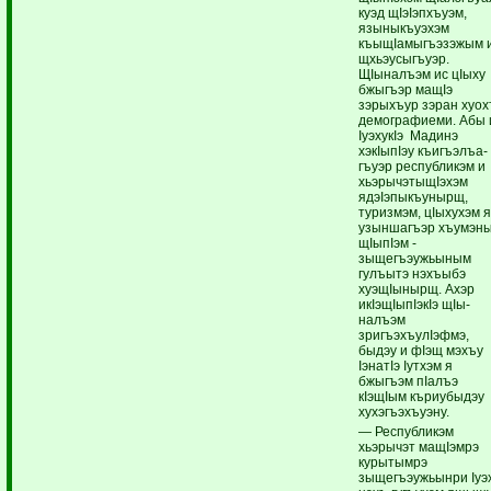
куэд щIэIэпхъуэм,
языныкъуэхэм
къыщIамыгъэзэжым 
щхьэусы­гъуэр.
ЩIыналъэм ис цIыху
бжыгъэр мащIэ
зэрыхъур зэран ­хуо
демографиеми. Абы 
IуэхукIэ Мадинэ
хэкIыпIэу къигъэлъа­
гъуэр республикэм и
хьэрычэтыщIэхэм
ядэIэпыкъунырщ,
туризмэм, ­цIы­ху­хэм 
узыншагъэр хъумэн
щIыпIэм ­
зыщегъэужьыным
гулъытэ нэхъыбэ
хуэщIынырщ. Ахэр
икIэщIыпIэкIэ щIы­
налъэм
зригъэхъулIэфмэ,
быдэу и фIэщ мэхъу
IэнатIэ Iутхэм я
бжыгъэм пIалъэ
кIэщIым къриубыдэу
хухэгъэхъуэну.
— Республикэм
хьэрычэт мащIэмрэ
курытымрэ
зыщегъэужьынри Iуэ