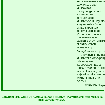
зыхъумэжыныгъэмр
са­хуэхьэзырщ»
урысейпсо
физкультурэ-спорт
комплексым
къигъэувахэр
къызыхуэтыншэу игъ
зэщIащ икIи абы и
дыщэ дамыгъэр
къыхуагъэфэщащ.
Мадинэ къелъытэ
лэжьыгъэм куэд
щызригъэхъулIэнымк
спортри сэбэп
къыхуэхъуу.
Республикэм, къэра
я къэ­кIуэнур зэлъыта
къызыхэкIам хуэфащ
щIалэгъуалэ
жыджэрхэм ящыщ
Чэтбий Мадинэ адэкI
зиузэ­щIыну, и Iущаг
зэфIэкIри ­щIыналъэ
хуигъэ­лэжьэну ди ­
гуапэщ.
ТЕКIУЖЬ Заре
Copyright 2010 АДЫГЭ ПСАЛЪЭ | autor:
Пщыбыхь Рустам:
comik-07@mail.ru
| e-
mail:
adyghe@mail.ru