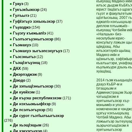
къиухащ Мадинэ икIи
Гуауэ
(3)
илъэс дыдэм ­КъБКъ
юрист IэщIагъэ щраг
ГукъэкIыжхэр
(24)
гъуэт и факультетым
Гулъытэ
(21)
щIэтIысхьащ. 2007 г
ГуфIэгъуэ зэхыхьэхэр
(37)
еджапIэ нэхъыщхьэр
дип­­­лом плъыжь­кIэ ­
Гъуазджэ
(154)
къиухащ Чэтбийм ик
Гъуэгу къежьапIэ
(41)
«Налшык» биз­
несклубым юрис­­
Гъэлъэгъуэныгъэхэр
(86)
консуль­ту лэжьэн щы
Гъэмахуэ
(10)
щIидзащ. Абы
илъэситхукIэ щы­Iащ
Гъэмахуэ зыгъэпсэхугъуэ
(17)
Мадинэ икIи и
Гъэсэныгъэ
(12)
щIэныгъэр, зэфIэкIы
ГъэщIэгъуэнщ
(18)
къалъытэри, унафэщ
къулы­къури дзыхь к
ДАХ
(59)
хуащIащ.
Джэрпэджэж
(9)
2014 гъэм къыщыщIэ
Дзюдо
(2)
дзауэ ­КъБР-м и
Ди зэпыщIэныгъэхэр
(30)
Iэтащхьэм и
Ди куейхэм
(1)
Администрацэм Хьэ­
чэтыщIэхэм я
Ди къуэш республикэхэм
(171)
хуитыныгъэхэр ­хъу­
Ди нэхъыжьыфIхэр
(9)
мэнымкIэ и упол­­
номоченнэм и чэнджэ
Ди псэлъэгъухэр
(56)
щэгъу нэхъыщхьэщ
Ди сурэт гъэтIылъыгъэхэр
Чэтбий Мадинэ. Абы
(276)
лэжьыгъэр зы­теухуа
Ди хьэщIэщым
(26)
хьэрычэтыщIэхэм я
хуиты­ныгъэхэр
Ди хэкуэгъухэр
(4)