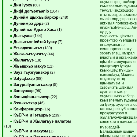
хъумэнырщ, хабзэр
Дин Iуэху
(60)
къызэпемыгъэудын
теу­хуа чэнджэщхэр
ДифI догъэлъапIэ
(164)
еты­нырщ, езыхэм къ
Дунейм щыхъыбархэр
(248)
хьэлIа мардэправово
актхэм я положенэхэ
Дунеймрэ дэрэ
(2)
ягуригъэIуэнырщ. Ап
Дунейпсо Адыгэ Хасэ
(1)
хуэдэу
Дыгъуасэ
(144)
хьэрычэтыщIэхэм я
проектхэр къепщытэ
ДызыгъэпIейтей Iуэху
(7)
егъэджэныгъэ
Егъэджэныгъэ
(180)
семинархэр къаху­
зэрегъэпэщ, къэрал
Жыжьэ-гъунэгъу
(44)
властым и органхэмр
Жылагъуэ
(18)
щIыпIэ самоуправле
щыщхэмрэ Iуэхум
Жьыщхьэ махуэ
(12)
къыхишэу. Къи­щы­
Зауэ гъуэгуанэхэр
(2)
нэмыщIауэ, Мадинэ
ЗэIущIэхэр
(88)
жыджэру хэтщ
щIыналъэм и
ЗэгурыIуэныгъэхэр
(5)
хьэрычэтыщIэхэм я
Зэпеуэхэр
(98)
хуитыныгъэхэр
хъумэнымрэ хабзэр
ЗэпыщIэныгъэхэр
(22)
къызэпемыгъэудыны
Зэхыхьэхэр
(46)
зи Iуэхур хуэунэтIа о
ганхэм, республикэм 
Конференцхэр
(16)
прокуратурэм я
КъБР-м и Iэтащхьэ
(239)
жылагъуэ-чэнджэщак
КъБР-м и Жылагъуэ палатэм
­советхэм я лэжьыгъэ
(13)
Къэбэрдей-
КъБР-м и махуэм
(1)
Балъкъэрым щыщу
щIэныгъэм, спортым,