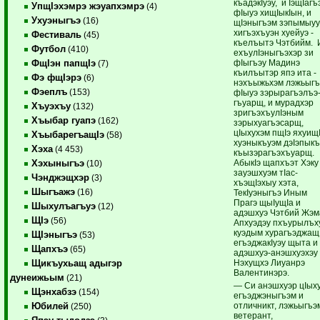
къадэкIуэу, и IэщIагъ
УпщIэхэмрэ жэуапхэмрэ
(4)
фIыуэ хищIыкIын, и
Ухуэныгъэ
(16)
щIэныгъэм зэпымыуу
хигъэхъуэн хуейуэ ­
Фестиваль
(45)
къелъытэ Чэтбийм. 
Футбол
(410)
ехъулIэныгъэхэр зи
фIыгъэу Мадинэ
ФщIэн папщIэ
(7)
къилъытэр япэ ита ­
Фэ фщIэрэ
(6)
нэхъыжьхэм лэжьыгъ
Фэеплъ
(153)
фIыуэ зэрырагъэлъэ
гъуарщ, и мурадхэр
Хъуэхъу
(132)
зригъэхъу­лIэным
Хъыбар гуапэ
(162)
зэрыхуагъэсарщ,
цIыхухэм пщIэ яхуищI
ХъыбарегъащIэ
(58)
хуэны­къуэм дэIэпык
Хэха
(4 453)
къызэрагъэ­хъуарщ.
Абы­кIэ щапхъэт Хэку
Хэхыныгъэ
(10)
зауэшхуэм тIас­
Чэнджэщхэр
(3)
хъэщIэхыу хэта,
Шыгъажэ
(16)
ТекIуэныгъэ Иным
Прагэ щыIущIа и
Шыхулъагъуэ
(12)
адэшхуэ Чэтбий ­Жэм
ЩIэ
(56)
Апхуэдэу пхъу­рылъх
куэдым хурагъэджащ
ЩIэныгъэ
(53)
егъэджакIуэу щыта и
Щапхъэ
(65)
адэшхуэ-анэшхуэхэу
Нэхущ­хэ Лиуанрэ
Щикъухьащ адыгэр
Валентинэрэ.
дунеижьым
(21)
— Си анэшхуэр цIых
Щэнхабзэ
(154)
егъэджэ­ныгъэм и
отличникт, лэжьыгъэ
Юбилей
(250)
ветерант,