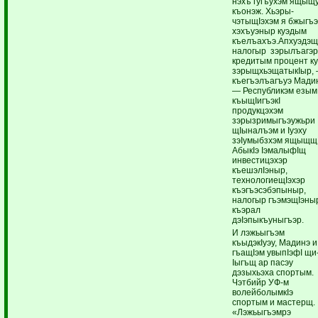
нэхъ гугъухэм ящыщ
къо­нэж. Хьэ­ры­
чэтыщIэхэм я бжыгъ
хэхъуэ­ныр куэдым
къелъахъэ.Апхуэдэ
налогыр зэрылъагэр
кредитым процент к
зэрыщхьэщатыкIыр,
къегъэлъагъуэ Мади
— Республикэм езым
къыщIигъэкI
продукцэхэм
зэрызримыгъэужьри
щIыналъэм и Iуэху
зэIумыбзхэм ящыщщ
АбыкIэ IэмалыфIщ
инвестицэхэр
къешэлIэныр,
технологиещIэхэр
къэгъэсэбэпыныр,
налогыр гъэмэщIэны
къэрал
дэIэпыкъуныгъэр.
И лэжьыгъэм
къыдэкIуэу, Мадинэ и
гъащIэм увыпIэфI щи
Iыгъщ ар пасэу
дэзыхьэха спортым.
Чэтбийр УФ-м
волейболымкIэ
спортым и мастерщ.
«Лэжьыгъэмрэ