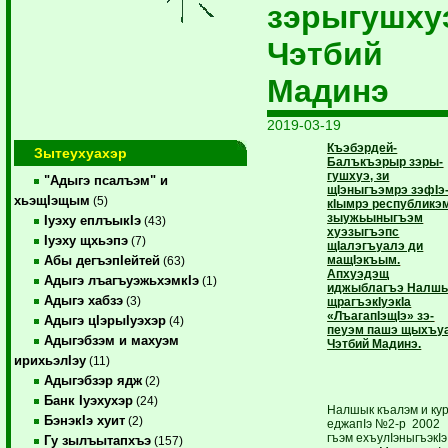
зэрыгушху
Чэтбий
Мадинэ
2019-03-19
Къэбэрдей-
Зытеухуахэр
Балъкъэрыр зэ­ры­­­
гушхуэ, зи
"Адыгэ псалъэм" и
щIэныгъэмрэ зэ­фIэ
хьэщIэщым
(5)
кIымрэ республикэм
зыужьыныгъэм
Iуэху еплъыкIэ
(43)
хуэзыгъэпс
Iуэху щхьэпэ
(7)
щIалэгъуалэ ди
мащIэкъым.
Абы дегъэпIейтей
(63)
Апхуэдэщ
Адыгэ лъагъуэжьхэмкIэ
(1)
иджыблагъэ Налш
Адыгэ хабзэ
(3)
щрагъэкIуэкIа
«ЛъагапIэщIэ» зэ­
Адыгэ цIэрыIуэхэр
(4)
пеуэм пашэ щыхъу
Адыгэбзэм и махуэм
Чэтбий Мадинэ.
ирихьэлIэу
(11)
Адыгэбзэр ядж
(2)
Банк Iуэхухэр
(24)
Налшык къалэм и ку­
БэнэкIэ хуит
(2)
еджапIэ ­№2-р 2002
гъэм ехъулIэ­ныгъэкIэ
Гу зылъытапхъэ
(157)