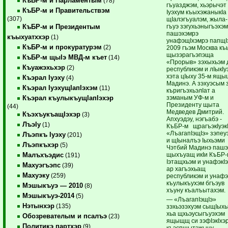
КъБР-м и Парламентым
(78)
гъуазджэм, хьэрычэт
КъБР-м и Правительствэм
Iуэхум къыхэжаныкIа
(307)
щIалэгъуалэм, жыла­
гъуэ зэгухьэныгъэхэм
КъБР-м и Президентым
пашэхэмрэ
къыхуатххэр
(1)
унафэщIхэмрэ папщI
КъБР-м и прокуратурэм
(2)
2009 гъэм Москва къ
щызэрагъэпэща
КъБР-м щыIэ МВД-м къет
(14)
«Прорыв» зэхы­хьэм 
Къуажэхьхэр
(2)
республикэм и лIыкIу
хэта цIыху ­35-м ящ
Къэрал Iуэху
(4)
Мадинэ. А зэхуэсым 
Къэрал IуэхущIапIэхэм
(11)
къригъэхьэлIат а
зэманым ­УФ-м и
Къэрал къулыкъущIапIэхэр
Президенту щыта
(44)
Медведев ­Дмит­рий.
КъэхъукъащIэхэр
(3)
Апхуэдэу, нэгъабэ ­
ЛъэIу
(1)
КъБР-м щрагъэкIуэкI
«Лъа­гапIэщIэ» зэпеу
Лъэпкъ Iуэху
(201)
и щIыналъэ Iыхьэми
Лъэпкъхэр
(5)
Чэтбий Мадинэ паш
щыхъуащ икIи КъБР-
Малъхъэдис
(191)
Iэтащхьэм и унафэкI
Махуэгъэпс
(39)
ар хагъэхьащ
Махуэку
(259)
республикэм и унаф
къулыкъухэм бгъэув
Мэшыкъуэ — 2010
(8)
хъуну къалъытахэм.
Мэшыкъуэ-2014
(5)
— «ЛъагапIэщIэ»
Нэтынхэр
(135)
зэхьэзэхуэм ­сы­щIы­х
хьа щхьэусыгъуэхэм
Обозревателым и псалъэ
(23)
ящыщщ си зэфIэкIхэ
Политикэ партхэр
(9)
къэспщытэжыну