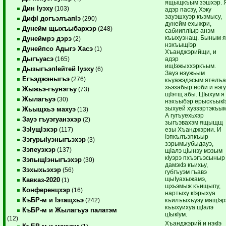
ящыщкъым зэшхэр. 
Дин Iуэху
(103)
адэр пасэу, Хэку
зауэшхуэр къэмысу,
ДифI догъэлъапIэ
(290)
дунейм ехыжри,
Дунейм щыхъыбархэр
(248)
сабииплIыр анэм
къыхуэнащ. Быным 
Дунеймрэ дэрэ
(2)
нэхъыщIэр
Дунейпсо Адыгэ Хасэ
(1)
Хъанджэрийщи, и
Дыгъуасэ
адэр
(165)
ищIэжыххэркъым.
ДызыгъэпIейтей Iуэху
(6)
Зауэ нэужьым
Егъэджэныгъэ
(276)
къуажэдэсым ятелъ
хьэзабыр ноби и нэг
Жыжьэ-гъунэгъу
(73)
щIэтщ абы. ЦIыхум я
Жылагъуэ
(30)
нэхъыбэр ерыскъыкI
зыхуей хуэзэртэкъым
Жьыщхьэ махуэ
(13)
А гугъуехьхэр
Зауэ гъуэгуанэхэр
(2)
зыгъэвахэм ящыщщ
ЗэIущIэхэр
езы Хъанджэрии. И
(117)
Iэпкълъэпкъыр
ЗэгурыIуэныгъэхэр
(3)
зэрымыубыдауэ,
Зэпеуэхэр
(137)
щIалэ цIынэу мэзым
кIуэрэ пхъэгъэсыныр
ЗэпыщIэныгъэхэр
(30)
дамэкIэ къихьу,
Зэхыхьэхэр
(56)
губгъуэм гъавэ
щыIуахыжамэ,
Кавказ-2020
(1)
щхьэмыж къищыпу,
Конференцхэр
(16)
нартыху кIэрыхуа
КъБР-м и Iэтащхьэ
къилъыхъуэу мащIэр
(242)
къыхуихуа щIалэ
КъБР-м и Жылагъуэ палатэм
цIыкIум.
(12)
Хъанджэрий и нэкIэ