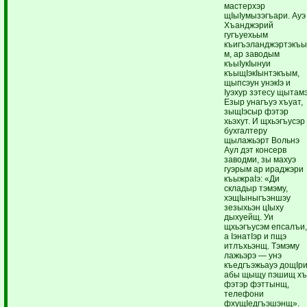
мастерхэр
щIыIумызэгъари. Ауэ
Хъанджэрий
гугъуехьым
къигъэланджэртэкъ
м, ар заводым
къыIукIынуи
къыщIэкIынтэкъым,
щыпсэун унэкIэ и
Iуэхур зэтесу щытамэ
Езыр унагъуэ хъуат,
зыщIэсыр фэтэр
хьэхут. И щхьэгъусэр
бухгалтеру
щылажьэрт Вольнэ
Аул дэт консерв
заводми, зы махуэ
гуэрым ар ираджэри
къыжраIэ: «Ди
складыр тэмэму,
хэщIыныгъэншэу
зезыхьэн цIыху
дыхуейщ. Уи
щхьэгъусэм епсалъи
а IэнатIэр и пщэ
итлъхьэнщ. Тэмэму
лажьэрэ — унэ
къедгъэжьауэ дощIри
абы щыщу пэшищ хъ
фэтэр фэттынщ,
телефони
фхущIедгъэшэнщ».