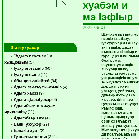
хуабэм и
мэ IэфIыр
2022-06-01
Шэч хэлъкъым, гур
псэкIэ къабзэу,
IуэхуфIхэр и бащэу
Зытеухуахэр
зи гъащIэр дахэу
къезыхьэкI, фIыр и
"Адыгэ псалъэм" и
гуращэрэ Iыхьлыми
благъэми,
хьэщIэщым
(5)
гъунэгъуми пщIэ
Iуэху еплъыкIэ
(50)
зыхуащI цIыху
угъурлы ухуэзэмэ,
Iуэху щхьэпэ
(11)
узэрызэщIиIэтэнум.
Абы дегъэпIейтей
(84)
Абы уепсэлъылIэмэ
дэрэжэгъуэ ин
Адыгэ лъагъуэжьхэмкIэ
(4)
уогъуэт, уеблэмэ,
Адыгэ хабзэ
(9)
дунейр нэхъ дахэ
Адыгэ цIэрыIуэхэр
хъуауэ, фIыгъуэ
(4)
гуэр къыпхэхъуауэ
Адыгэбзэм и махуэм
къыпфIощI,
ирихьэлIэу
(11)
дэплъагъу хьэл-
щэным щыщ гуэр
Адыгэбзэр ядж
(4)
сэри схэлъарэт
Банк Iуэхухэр
(29)
жыпIэу уохъуапсэ.
Мис апхуэдэ цIыху
БэнэкIэ хуит
(2)
ди псалъэмакъыр
Гу зылъытапхъэ
(214)
зытеухуар. Ар