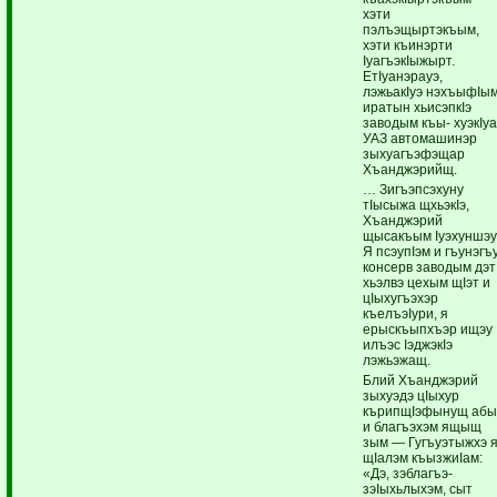
хэти
пэлъэщыртэкъым,
хэти къинэрти
IуагъэкIыжырт.
ЕтIуанэрауэ,
лэжьакIуэ нэхъыфIы
иратын хьисэпкIэ
заводым къы- хуэкIу
УАЗ автомашинэр
зыхуагъэфэщар
Хъанджэрийщ.
… Зигъэпсэхуну
тIысыжа щхьэкIэ,
Хъанджэрий
щысакъым Iуэхуншэу
Я псэупIэм и гъунэгъ
консерв заводым дэт
хьэлвэ цехым щIэт и
цIыхугъэхэр
къелъэIури, я
ерыскъыпхъэр ищэу
илъэс IэджэкIэ
лэжьэжащ.
Блий Хъанджэрий
зыхуэдэ цIыхур
кърипщIэфынущ аб
и благъэхэм ящыщ
зым — Гугъуэтыжхэ 
щIалэм къызжиIам:
«Дэ, зэблагъэ-
зэIыхьлыхэм, сыт