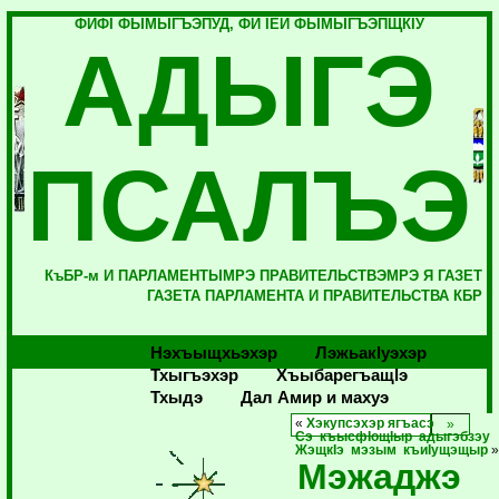
ФИФI ФЫМЫГЪЭПУД, ФИ IЕЙ ФЫМЫГЪЭПЩКIУ
АДЫГЭ
ПСАЛЪЭ
КъБР-м И ПАРЛАМЕНТЫМРЭ ПРАВИТЕЛЬСТВЭМРЭ Я ГАЗЕТ
ГАЗЕТА ПАРЛАМЕНТА И ПРАВИТЕЛЬСТВА КБР
Нэхъыщхьэхэр
Лэжьакlуэхэр
Тхыгъэхэр
Хъыбарегъащlэ
Тхыдэ
Дал Амир и махуэ
«
Хэкупсэхэр ягъасэ
Сэ къысфIощIыр адыгэбзэу
ЖэщкIэ мэзым къиIущэщыр
Мэжаджэ