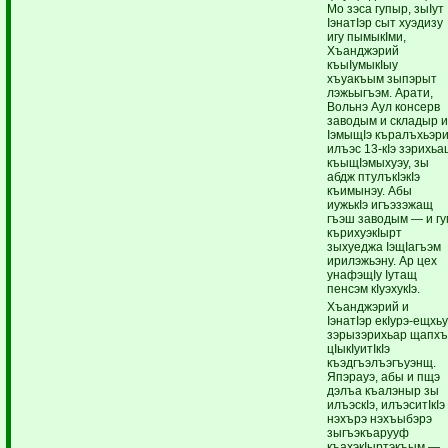
Мо зэса гупыр, зыIут
IэнатIэр сыт хуэдизу
игу пымыкIми,
Хъанджэрий
къыIумыкIыу
хъуакъым зыпэрыт
лэжьыгъэм. Арати,
Вольнэ Аул консерв
заводым и складыр 
IэмыщIэ къралъхьэри
илъэс 13-кIэ зэрихь
къыщIэмыхуэу, зы
абдж птулъкIэкIэ
къимынэу. Абы
иужькIэ игъэзэжащ
гъэш заводым — и гу
кърихуэкIырт
зыхуеджа IэщIагъэм
ирилэжьэну. Ар цех
унафэщIу Iутащ
пенсэм кIуэхукIэ.
Хъанджэрий и
IэнатIэр екIурэ-ещхь
зэрызэрихьар щапхъ
цIыкIуитIкIэ
къэдгъэлъэгъуэнщ.
Япэрауэ, абы и пщэ
дэлъа къалэныр зы
илъэскIэ, илъэситIкIэ
нэхърэ нэхъыбэрэ
зыгъэкъарууф
къахэкIыртэкъым —