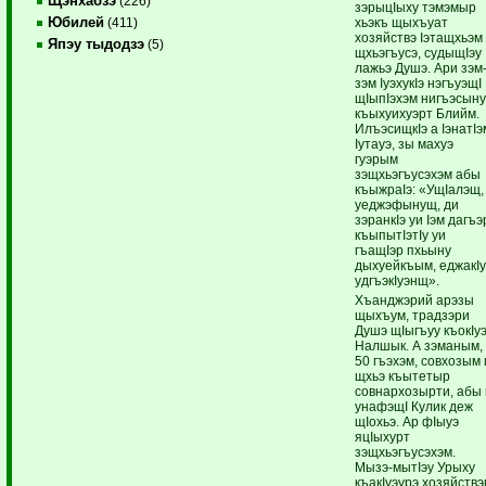
Щэнхабзэ
(226)
зэрыцIыху тэмэмыр
Юбилей
хьэкъ щыхъуат
(411)
хозяйствэ Iэтащхьэм
Япэу тыдодзэ
(5)
щхьэгъусэ, судыщIэу
лажьэ Душэ. Ари зэм
зэм IуэхукIэ нэгъуэщI
щIыпIэхэм нигъэсын
къыхуихуэрт Блийм.
ИлъэсищкIэ а IэнатIэ
Iутауэ, зы махуэ
гуэрым
зэщхьэгъусэхэм абы
къыжраIэ: «УщIалэщ,
уеджэфынущ, ди
зэранкIэ уи Iэм дагъэ
къыпытIэтIу уи
гъащIэр пхьыну
дыхуейкъым, еджакIу
удгъэкIуэнщ».
Хъанджэрий арэзы
щыхъум, традзэри
Душэ щIыгъуу къокIу
Налшык. А зэманым,
50 гъэхэм, совхозым 
щхьэ къытетыр
совнархозырти, абы 
унафэщI Кулик деж
щIохьэ. Ар фIыуэ
яцIыхурт
зэщхьэгъусэхэм.
Мызэ-мытIэу Урыху
къакIуэурэ хозяйств