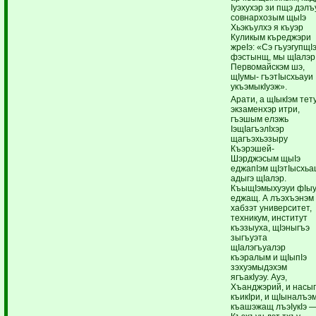
Iуэхухэр зи пщэ дэлъ
совнархозым щыIэ
Хьэкъулхэ я къуэр
Куликым къреджэри
жреIэ: «Сэ гъуэгупщI
фэстынщ, мы щIалэр
Первомайскэм шэ,
щIумы- гъэтIысхьауи
укъэмыкIуэж».
Арати, а щIыкIэм тету
экзаменхэр итри,
гъэшым елэжь
IэщIагъэлIхэр
щагъэхьэзыру
Къэрэшей-
Шэрджэсым щыIэ
еджапIэм щIэтIысхь
адыгэ щIалэр.
КъыщIэмыхуэуи фIы
еджащ. А лъэхъэнэм
хабзэт университет,
техникум, институт
къэзыуха, щIэныгъэ
зыгъуэта
щIалэгъуалэр
къэралым и щIыпIэ
зэхуэмыдэхэм
ягъакIуэу. Ауэ,
Хъанджэрий, и насы
къикIри, и щIыналъэ
къашэжащ лъэIукIэ 