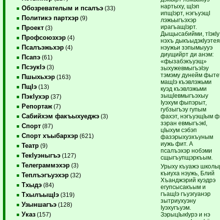
нартыху, щIэп
Обозревателым и псалъэ
(33)
ипщIэрт, нэгъуэщI
Политикэ партхэр
(9)
лэжьыгъэхэр
ирагъащIэрт.
Проект
(3)
Дыщысабийми, тIэкIу
Профсоюзхэр
(4)
нэхъ дыкъыдэкIуэте
Псалъэжьхэр
нэужьи зэпымыууэ
(4)
диущийрт ди анэм:
Псапэ
(61)
«фызабэкъуэщ»
ПсэукIэ
(3)
зыхужевмыгъэIэу
тэмэму дунейм фыте
Пшыхьхэр
(163)
мащIэ къэвлэжьми
ПщIэ
(13)
куэд къэвлэжьми
зыщIевмыгъэхыу
ПэкIухэр
(37)
Iуэхум фыпэрыт,
Репортаж
(7)
губзыгъэу гупым
Сабийхэм факъыхуеджэ
фахэт, нэгъуэщIым ф
(3)
зэран евмыгъэкI,
Спорт
(87)
цIыхум сэбэп
Спорт хъыбархэр
(621)
фазэрыхуэхъуным
иужь фит. А
Театр
(9)
псалъэхэр нобэми
ТекIуэныгъэ
(127)
сщыгъупщэркъым.
Телеграммэхэр
(3)
Урыху къуажэ школы
къиуха нэужь, Блий
Теплъэгъуэхэр
(32)
Хъанджэрий куэдрэ
Тхыдэ
(84)
егупсысакъым и
гъащIэ гъуэгуанэр
ТхылъыщIэ
(319)
зытриухуэну
Узыншагъэ
(128)
Iуэхугъуэм.
Указ
ЗэрыцIыкIурэ и нэ
(157)