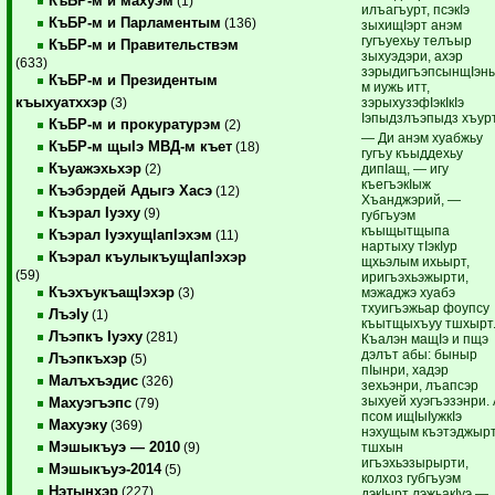
КъБР-м и махуэм
(1)
илъагъурт, псэкIэ
КъБР-м и Парламентым
(136)
зыхищIэрт анэм
гугъуехьу телъыр
КъБР-м и Правительствэм
зыхуэдэри, ахэр
(633)
зэрыдигъэпсынщIэн
КъБР-м и Президентым
м иужь итт,
къыхуатххэр
зэрыхузэфIэкIкIэ
(3)
Iэпыдзлъэпыдз хъурт
КъБР-м и прокуратурэм
(2)
— Ди анэм хуабжьу
КъБР-м щыIэ МВД-м къет
(18)
гугъу къыддехьу
Къуажэхьхэр
дипIащ, — игу
(2)
къегъэкIыж
Къэбэрдей Адыгэ Хасэ
(12)
Хъанджэрий, —
Къэрал Iуэху
(9)
губгъуэм
къыщытщыпа
Къэрал IуэхущIапIэхэм
(11)
нартыху тIэкIур
Къэрал къулыкъущIапIэхэр
щхьэлым ихьырт,
(59)
иригъэхьэжырти,
КъэхъукъащIэхэр
мэжаджэ хуабэ
(3)
тхуигъэжьар фоупсу
ЛъэIу
(1)
къытщыхъуу тшхырт
Лъэпкъ Iуэху
(281)
Къалэн мащIэ и пщэ
дэлът абы: быныр
Лъэпкъхэр
(5)
пIынри, хадэр
Малъхъэдис
(326)
зехьэнри, лъапсэр
зыхуей хуэгъэзэнри.
Махуэгъэпс
(79)
псом ищIыIужкIэ
Махуэку
(369)
нэхущым къэтэджырт
Мэшыкъуэ — 2010
тшхын
(9)
игъэхьэзырырти,
Мэшыкъуэ-2014
(5)
колхоз губгъуэм
Нэтынхэр
(227)
дэкIырт лэжьакIуэ —