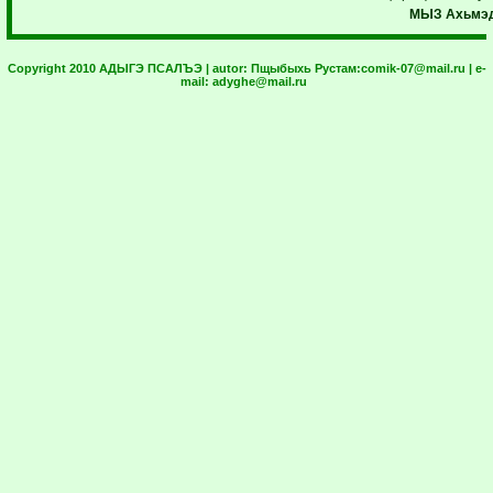
МЫЗ Ахьмэд
Copyright 2010 АДЫГЭ ПСАЛЪЭ | autor:
Пщыбыхь Рустам:
comik-07@mail.ru
| e-
mail:
adyghe@mail.ru