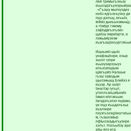
лей тримыгъэхьэу
къызэдэгъуэгурыкIу
. «Гъэшу мыпхуэдиз
нобэ идгъэхъуэну ди
пщэ дэлъщ, кхъыIэ,
IейкIэ дыкъыхэмыщу,
а тIэкIур тэмэму
зэфIэдвгъэгъэкI»
щабэу яжриIэрти, и
лэжьакIуэхэм
къагъэщIэхъуртэкъы
.
ИщхьэкIэ щыIэ
унафэщIхэри, езыр
зыхэт гупри
къыхуэарэзыуэ
илъэсипщIым
щIигъукIэ Налшык
гъэш заводым
щылэжьащ Блийхэ я
къуэр. Ар зыIут
IэнатIэр гугъут,
утеплъэкъукIынкIэ
Iэмал иIэтэкъым.
Iэпэдэгъэлэл пщIамэ,
уи пщэ къыдалъхьа
къалэнри
пхуэгъэзэщIэнутэкъ
м, гъэшхэкIыр
пфIызэхадыгъуэнри
хэлът. Нэхъыбэу ара
абы япэ ита