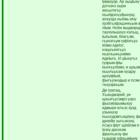
Iумахуэр. Ар зыцIыху
дэтхэнэ зыри
акъылэгъу
къыбдэхъуфынущ:
апхуэдэ ныбжь иIэу
хуэбгъэфэщэнкъым 
лIым. Ноби жыджэрщ
таучэлышхуэ хэлъщ,
Iыхьлым, благъэм,
гъунэгъум гуфIэгъуэ
яIэмэ ядеIэт,
нэщхъеягъуэ
къалъыкъуэкIмэ
ядеIыгъ. И цIыхугъэ
гуэрым фIы
къехъулIэмэ, и щхьэ
къылъысам хуэдэу
щогуфIыкI,
фыгъуэнэдыр и псэм
техуэркъым.
Ди гуапэщ,
Хъанджэрий, уи
щхьэгъусэмрэ уэрэ
фызэкIэрымыхуу
иджыри илъэс куэд
узыншэу
къызэдэвгъэщIэну, ф
дунейр зыгъэнэху,
псэуэ фIут щIэблэм я
Iуэху дахэхэм
фрилъагэу фи
гъащIэр ефхьэкIыну.