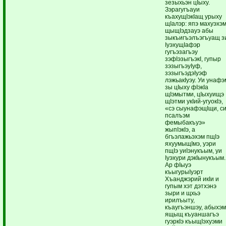
зезыхьэн цIыху.
Зэрагугъауи
къахущIэкIащ урыху
щIалэр: япэ махуэхэ
щыщIэдзауэ абы
зыкъигъэлъэгъуащ з
IуэхущIафэр
гугъэзагъэу
зэфIэзыгъэкI, гупыр
зэзыгъэуIуф,
зэзыгъэдэIуэф
лэжьакIуэу. Уи унафэ
зы цIыху фIэкIа
щIэмытми, цIыхуищэ
щIэтми укIий-угуокIэ,
«сэ сыунафэщIщи, с
псалъэм
фемыбакъуэ»
жыпIэкIэ, а
бгъэлажьэхэм пщIэ
яхуумыщIмэ, уэри
пщIэ уиIэнукъым, уи
Iуэхури дэкIынукъым.
Ар фIыуэ
къыгурыIуэрт
Хъанджэрий икIи и
гупым хэт дэтхэнэ
зыри и щхьэ
ирилъыту,
къаугъэншэу, абыхэ
ящыщ къуаншагъэ
гуэркIэ къыщIэхуэми