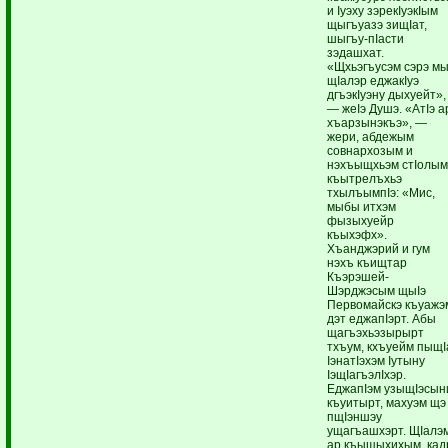
и Iуэху зэрекIуэкIым
щыгъуазэ зищIат,
шыгъу-пIасти
зэдашхат.
«Щхьэгъусэм сэрэ м
щIалэр еджакIуэ
дгъэкIуэну дыхуейт»,
— жеIэ Душэ. «АтIэ а
хъарзынэкъэ», —
жери, абдежым
совнархозым и
нэхъыщхьэм стIолы
къытрелъхьэ
тхылъымпIэ: «Мис,
мыбы итхэм
фызыхуейр
къыхэфх».
Хъанджэрий и гум
нэхъ къищтар
Къэрэшей-
Шэрджэсым щыIэ
Первомайскэ къуажэ
дэт еджапIэрт. Абы
щагъэхьэзырырт
тхъум, кхъуейм пыщI
IэнатIэхэм Iутыну
IэщIагъэлIхэр.
ЕджапIэм узыщIэсын
къуитырт, махуэм щэ
пщIэншэу
ущагъашхэрт. ЩIалэ
ар къыщыхихым, кад