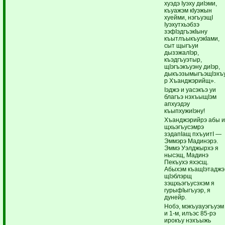
хуэдэ Iуэху диIэми,
къуажэм кIуэжын
хуейми, нэгъуэщI
Iуэхутхьэбзэ
зэфIэдгъэкIыну
къытлъыкъуэкIами,
сыт щыгъуи
дызэжалIэр,
къэдгъуэтыр,
щIэгъэкъуэну диIэр,
дыкъэзымыгъэщIэхъ
р Хъанджэрийщ».
Iэджэ и уасэкъэ уи
благъэ нэхъыщIэм
апхуэдэу
къыпхужиIэну!
Хъанджэрийрэ абы 
щхьэгъусэмрэ
зэдапIащ пхъуитI —
Эммэрэ Мадинэрэ.
Эммэ Уэлджырхэ я
нысэщ, Мадинэ
Пекъухэ яхэсщ.
Абыхэм къащIэтаджэ
щIэблэрщ
зэщхьэгъусэхэм я
гурыфIыгъуэр, я
дунейр.
Нобэ, мэкъуауэгъуэм
и 1-м, илъэс 85-рэ
ирокъу нэхъыжь