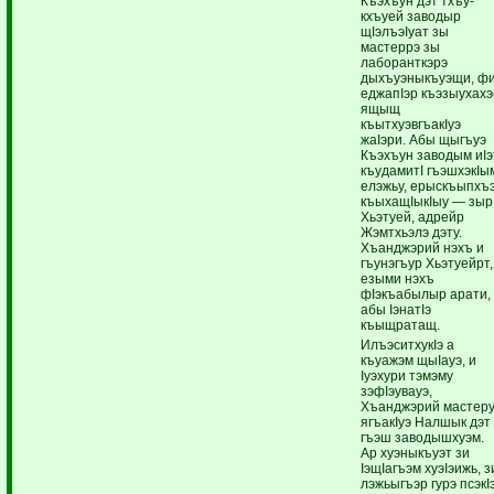
Къэхъун дэт тхъу-
кхъуей заводыр
щIэлъэIуат зы
мастеррэ зы
лаборанткэрэ
дыхъуэныкъуэщи, ф
еджапIэр къэзыухах
ящыщ
къытхуэвгъакIуэ
жаIэри. Абы щыгъуэ
Къэхъун заводым иIэ
къудамитI гъэшхэкIы
елэжьу, ерыскъыпхъ
къыхащIыкIыу — зыр
Хьэтуей, адрейр
Жэмтхьэлэ дэту.
Хъанджэрий нэхъ и
гъунэгъур Хьэтуейрт,
езыми нэхъ
фIэкъабылыр арати,
абы IэнатIэ
къыщратащ.
ИлъэситхукIэ а
къуажэм щыIауэ, и
Iуэхури тэмэму
зэфIэувауэ,
Хъанджэрий мастер
ягъакIуэ Налшык дэт
гъэш заводышхуэм.
Ар хуэныкъуэт зи
IэщIагъэм хуэIэижь, з
лэжьыгъэр гурэ псэкI