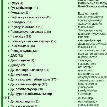
Гуауэ
Вольнэ Аул щыпсэ
(4)
Блий Хъанджэрийщ
ГукъэкIыжхэр
(31)
Гулъытэ
(33)
Баш къиIэтыф
зэрыхъурэ махуэл
ГуфIэгъуэ зэхыхьэхэр
(42)
щIагъуэ димыхыу
Гъуазджэ
(214)
лажьэу зи дунейр
Гъуэгу къежьапIэ
къезыхьэкIа
(59)
Хъанджэрий куэд
Гъэлъэгъуэныгъэхэр
(138)
щIакъым иужьу зыIут
Гъэмахуэ
(13)
IэнатIэм
къызэрыIукIыжрэ.
Гъэмахуэ зыгъэпсэхугъуэ
(19)
Дауи, абы къыхуихуэ
Гъэсэныгъэ
(16)
къыщIэкIынщ
зэплъэкIыжу къикIуа
ГъэщIэгъуэнщ
(31)
гъуэгуанэм щриплъэ
ДАХ
(72)
и IуэхущIафэр
Джэрпэджэж
зыхуэдар,
(9)
къызэринэкIа
Дзюдо
(2)
илъэсхэр и
Ди зэпыщIэныгъэхэр
(34)
гупсысэхэм
щызэпилъытэж.
Ди куейхэм
(1)
Апхуэдэхэм деж, шэч
Ди къуэш республикэхэм
(177)
хэмылъу, ар хешэ и
сабиигъуэм, я
Ди нэхъыжьыфIхэр
(16)
унагъуэм и
Ди псэлъэгъухэр
(88)
къекIуэкIыкIар
Ди сурэт гъэтIылъыгъэхэр
зыхуэдэм.
(341)
Зи гъащIэр
Ди хьэщIэщым
матэщIэдзауэ
(21)
къезыхьэкIахэм
Ди хэкуэгъухэр
(4)