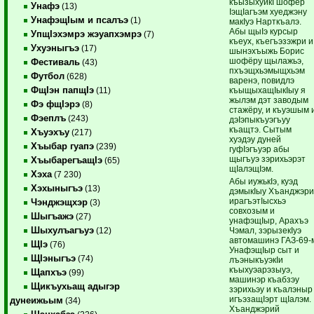
къызыхуикI шофёр
Унафэ
(13)
IэщIагъэм хуеджэну
УнафэщIым и псалъэ
(1)
макIуэ Нарткъалэ.
Абы щыIэ курсыр
УпщIэхэмрэ жэуапхэмрэ
(7)
къеух, къегъэзэжри и
Ухуэныгъэ
(17)
шынэхъыжь Борис
шофёру щылажьэ,
Фестиваль
(43)
пхъэщхьэмыщхьэм
Футбол
(628)
варенэ, повидлэ
ФщIэн папщIэ
къыщыхащIыкIыу я
(11)
жылэм дэт заводым
Фэ фщIэрэ
(8)
стажёру, и къуэшым 
Фэеплъ
(243)
дэIэпыкъуэгъуу
къащтэ. Сытым
Хъуэхъу
(217)
хуэдэу дуней
Хъыбар гуапэ
(239)
гуфIэгъуэр абы
щыгъуэ зэрихьэрэт
ХъыбарегъащIэ
(65)
щIалэщIэм.
Хэха
(7 230)
Абы иужькIэ, куэд
Хэхыныгъэ
(13)
дэмыкIыу Хъанджэр
ирагъэтIысхьэ
Чэнджэщхэр
(3)
совхозым и
Шыгъажэ
(27)
унафэщIыр, Арахъэ
Шыхулъагъуэ
Чэмал, зэрызекIуэ
(12)
автомашинэ ГАЗ-69-
ЩIэ
(76)
УнафэщIыр сыт и
ЩIэныгъэ
(74)
лъэныкъуэкIи
къыхуэарэзыуэ,
Щапхъэ
(99)
машинэр къабзэу
Щикъухьащ адыгэр
зэрихьэу и къалэныр
игъэзащIэрт щIалэм.
дунеижьым
(34)
Хъанджэрий