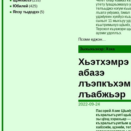
Щэнхабзэ
Чегет бгыр Кавказ 
(233)
утету Iуащхьэмахуэ 
Юбилей
(425)
телъыджэ нэгум къыщ
Япэу тыдодзэ
(5)
лъапэ укIуамэ, Iэмал
удэкIуеин хуейуэ къ
сыхьэт 11 мыхъуу уд
къытримыхуэ щIыкIэ,
Терскол къуажэри щ
аузми удоплъэ.
Псоми еджэн…
Зыхыхьэхэр:
Хэха
Хьэтхэмрэ
абазэ
лъэпкъхэм
лъабжьэр
2022-09-24
Пасэрей Азие ЦIык
къэралыгъуитI щыIа
зы цIэщ зэрахьар — 
къэралыгъуитIым щ
хабзэкIи, щэнкIи, т