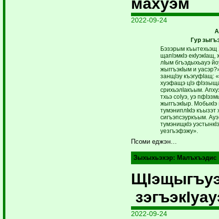
махуэм
2022-09-24
А
Гур зыг
Бэзэрым къытехьэщ 
щапIэмкIэ екIуэкIащ
лIым бгъэдыхьауэ йо
жыггъэкIым и уасэр?
занщIэу къэгуфIащ: 
хуэфащэ цIэ фIэзыща
срихьэлIакъым. Апху
тхьэ соIуэ, уэ пфIэз
жыггъэкIыр. МобыкIэ
тумэниплIкIэ къызэт
сигъэпсэуркъым. Ауэ,
тумэнищкIэ уэстынкIэ
уезгъэфэжу».
Псоми еджэн…
Зыхыхьэхэр:
Малъхъэдис
ЩIэщыгъу
зэгъэкIуау
2022-09-24