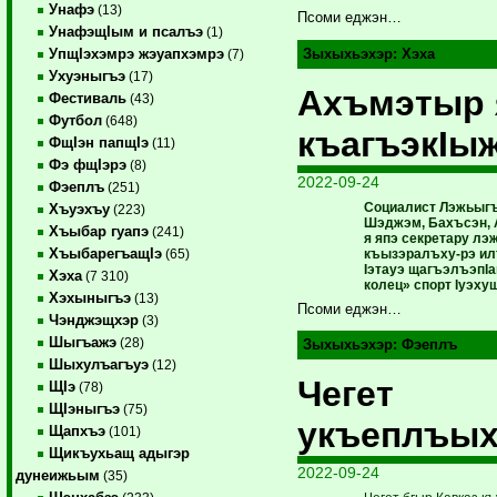
Унафэ
(13)
Псоми еджэн…
УнафэщIым и псалъэ
(1)
УпщIэхэмрэ жэуапхэмрэ
Зыхыхьэхэр:
Хэха
(7)
Ухуэныгъэ
(17)
Ахъмэтыр 
Фестиваль
(43)
Футбол
(648)
къагъэкIы
ФщIэн папщIэ
(11)
Фэ фщIэрэ
(8)
2022-09-24
Фэеплъ
(251)
Социалист Лэжьыгъ
Хъуэхъу
(223)
Шэджэм, Бахъсэн,
Хъыбар гуапэ
(241)
я япэ секретару лэ
ХъыбарегъащIэ
къызэралъху-рэ ил
(65)
Iэтауэ щагъэлъэпIа
Хэха
(7 310)
колец» спорт Iуэхущ
Хэхыныгъэ
(13)
Псоми еджэн…
Чэнджэщхэр
(3)
Шыгъажэ
(28)
Зыхыхьэхэр:
Фэеплъ
Шыхулъагъуэ
(12)
Чегет
ЩIэ
(78)
ЩIэныгъэ
(75)
укъеплъы
Щапхъэ
(101)
Щикъухьащ адыгэр
2022-09-24
дунеижьым
(35)