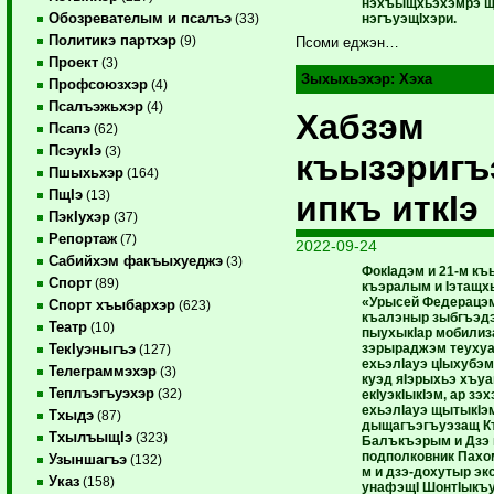
нэхъыщхьэхэмрэ ще
Обозревателым и псалъэ
нэгъуэщIхэри.
(33)
Политикэ партхэр
(9)
Псоми еджэн…
Проект
(3)
Зыхыхьэхэр:
Хэха
Профсоюзхэр
(4)
Псалъэжьхэр
(4)
Хабзэм
Псапэ
(62)
ПсэукIэ
(3)
къызэриг
Пшыхьхэр
(164)
ПщIэ
(13)
ипкъ иткIэ
ПэкIухэр
(37)
Репортаж
(7)
2022-09-24
Сабийхэм факъыхуеджэ
(3)
ФокIадэм и 21-м к
Спорт
(89)
къэралым и Iэтащхь
«Урысей Федерацэм
Спорт хъыбархэр
(623)
къалэныр зыбгъэд
Театр
(10)
пыухыкIар мобилиза
зэрыраджэм теухуа
ТекIуэныгъэ
(127)
ехьэлIауэ цIыхубэ
Телеграммэхэр
(3)
куэд яIэрыхьэ хъу
Теплъэгъуэхэр
(32)
екIуэкIыкIэм, ар з
ехьэлIауэ щытыкIэ
Тхыдэ
(87)
дыщагъэгъуэзащ К
ТхылъыщIэ
(323)
Балъкъэрым и Дзэ
подполковник Пахо
Узыншагъэ
(132)
м и дзэ-дохутыр эк
Указ
(158)
унафэщI ШонтIыкъу