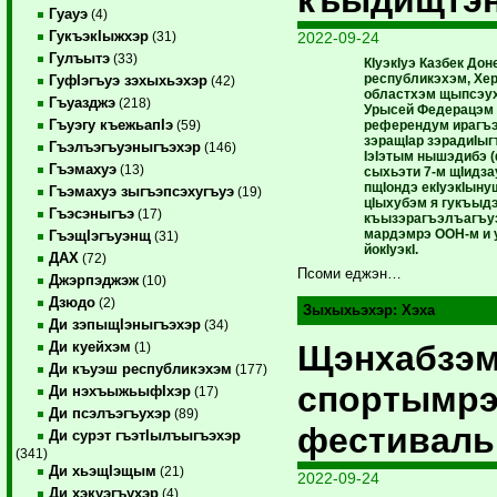
Гуауэ
(4)
ГукъэкIыжхэр
2022-09-24
(31)
Гулъытэ
(33)
КIуэкIуэ Казбек Дон
республикэхэм, Хе
ГуфIэгъуэ зэхыхьэхэр
(42)
областхэм щыпсэу
Гъуазджэ
(218)
Урысей Федерацэм 
Гъуэгу къежьапIэ
референдум ирагъэ
(59)
зэращIар зэрадиIы
Гъэлъэгъуэныгъэхэр
(146)
IэIэтым нышэдибэ (
Гъэмахуэ
(13)
сыхьэти 7-м щIидза
пщIондэ екIуэкIын
Гъэмахуэ зыгъэпсэхугъуэ
(19)
цIыхубэм я гукъы
Гъэсэныгъэ
(17)
къызэрагъэлъагъуэ
мардэмрэ ООН-м и 
ГъэщIэгъуэнщ
(31)
йокIуэкI.
ДАХ
(72)
Псоми еджэн…
Джэрпэджэж
(10)
Дзюдо
(2)
Зыхыхьэхэр:
Хэха
Ди зэпыщIэныгъэхэр
(34)
Щэнхабзэ
Ди куейхэм
(1)
Ди къуэш республикэхэм
(177)
спортымрэ
Ди нэхъыжьыфIхэр
(17)
Ди псэлъэгъухэр
(89)
фестиваль
Ди сурэт гъэтIылъыгъэхэр
(341)
Ди хьэщIэщым
(21)
2022-09-24
Ди хэкуэгъухэр
(4)