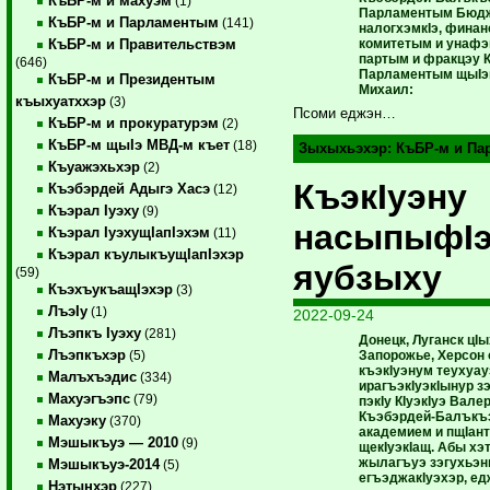
КъБР-м и махуэм
(1)
Парламентым Бюдж
КъБР-м и Парламентым
(141)
налогхэмкIэ, финан
комитетым и унафэ
КъБР-м и Правительствэм
партым и фракцэу 
(646)
Парламентым щыIэ
КъБР-м и Президентым
Михаил:
къыхуатххэр
(3)
Псоми еджэн…
КъБР-м и прокуратурэм
(2)
КъБР-м щыIэ МВД-м къет
(18)
Зыхыхьэхэр:
КъБР-м и П
Къуажэхьхэр
(2)
КъэкIуэну
Къэбэрдей Адыгэ Хасэ
(12)
Къэрал Iуэху
(9)
насыпыфI
Къэрал IуэхущIапIэхэм
(11)
Къэрал къулыкъущIапIэхэр
яубзыху
(59)
КъэхъукъащIэхэр
(3)
ЛъэIу
(1)
2022-09-24
Лъэпкъ Iуэху
(281)
Донецк, Луганск цI
Лъэпкъхэр
Запорожье, Херсон
(5)
къэкIуэнум теухуа
Малъхъэдис
(334)
ирагъэкIуэкIынур 
Махуэгъэпс
(79)
пэкIу КIуэкIуэ Вале
Къэбэрдей-Балъкъ
Махуэку
(370)
академием и пщIан
Мэшыкъуэ — 2010
(9)
щекIуэкIащ. Абы хэ
жылагъуэ зэгухьэн
Мэшыкъуэ-2014
(5)
егъэджакIуэхэр, е
Нэтынхэр
(227)