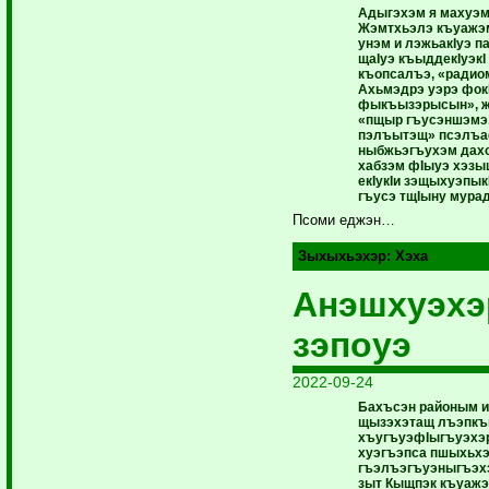
Адыгэхэм я махуэм
Жэмтхьэлэ къуажэм
унэм и лэжьакIуэ па
щаIуэ къыддекIуэк
къопсалъэ, «радио
Ахьмэдрэ уэрэ фок
фыкъызэрысын», жеI
«пщыр гъусэншэмэ,
пэлъытэщ» псэлъа
ныбжьэгъухэм дах
хабзэм фIыуэ хэзы
екIукIи зэщыхуэпык
гъусэ тщIыну мурад
Псоми еджэн…
Зыхыхьэхэр:
Хэха
Анэшхуэхэ
зэпоуэ
2022-09-24
Бахъсэн районым 
щызэхэтащ лъэпкъ
хъугъуэфIыгъуэхэ
хуэгъэпса пшыхьхэр
гъэлъэгъуэныгъэх
зыт Кыщпэк къуаж