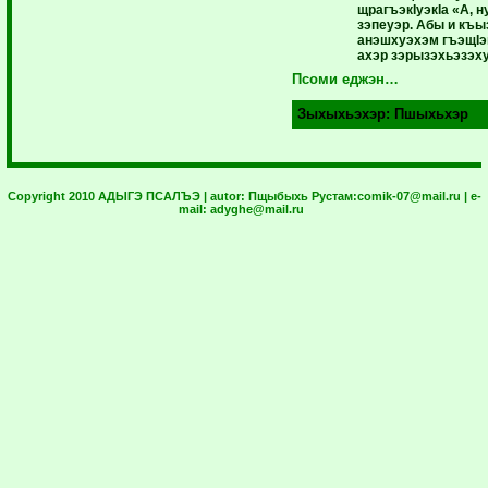
щрагъэкIуэкIа «А, н
зэпеуэр. Абы и къ
анэшхуэхэм гъэщIэ
ахэр зэрызэхьэзэху
Псоми еджэн…
Зыхыхьэхэр:
Пшыхьхэр
Copyright 2010 АДЫГЭ ПСАЛЪЭ | autor:
Пщыбыхь Рустам:
comik-07@mail.ru
| e-
mail:
adyghe@mail.ru