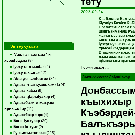
тету
2022-09-24
Къэбэрдей-Балъкъэ
КIуэкIуэ Казбек КъБ
Правительствэм и 
щригъэкIуэкIащ Къ
жылагъуэ зыхъумэ
советым и зэхуэс и
Iуэхугъуэ нэхъыщ
Зытеухуахэр
Урысей Федерацэм 
Владимир къэралым
"Адыгэ псалъэм" и
дзэм ираджэным те
хьэщIэщым
(5)
щIыналъэм щыгъэз
Iуэху еплъыкIэ
(51)
Псоми еджэн…
Iуэху щхьэпэ
(12)
Зыхыхьэхэр:
ЗэIущIэхэр
Абы дегъэпIейтей
(84)
Адыгэ лъагъуэжьхэмкIэ
(4)
Донбассы
Адыгэ хабзэ
(9)
Адыгэ цIэрыIуэхэр
(4)
къыхихыр
Адыгэбзэм и махуэм
ирихьэлIэу
(11)
Къэбэрдей
Адыгэбзэр ядж
(4)
Балъкъэр
Банк Iуэхухэр
(29)
БэнэкIэ хуит
(2)
къыдищтэ
Гу зылъытапхъэ
(215)