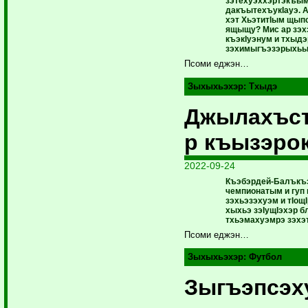
зэтехуэххэртэкъым
дакъытехъукIауэ. 
хэт ХьэтитIым щып
ящыщу? Мис ар зэх
къэкIуэнум и тхыдэ
зэхимыгъэзэрыхьын
Псоми еджэн…
Зыхыхьэхэр:
Тхыдэ
Джылахъст
р къызэро
2022-09-24
Къэбэрдей-Балъкъ
чемпионатым и гуп
зэхьэзэхуэм и тIощ
хыхьэ зэIущIэхэр б
тхьэмахуэмрэ зэхэ
Псоми еджэн…
Зыхыхьэхэр:
Футбол
Зыгъэпсэх