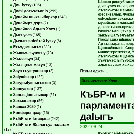
Шэшэн республикэм
Дин Iуэху
(105)
дыгъуасэ къыщызэ
лъэпкъхэм я еблан
ДифI догъэлъапIэ
(299)
фестивалыр. ФокIа
Дунейм щыхъыбархэр
(248)
екIуэкIыну зэхыхь
музейхэм я лэжьакI
Дунеймрэ дэрэ
(2)
декоративно-прикл
Дунейпсо Адыгэ Хасэ
(1)
IэпщIэлъапщIэхэр.
Дыгъуасэ
(165)
зыкъыщагъэлъагъу
Прохладнэ щIыналъ
ДызыгъэпIейтей Iуэху
(6)
Ар къызэрагъэпэщ
Егъэджэныгъэ
(283)
ЩэнхабзэмкIэ, Спор
министерствэхэм, 
Жыжьэ-гъунэгъу
(73)
лъэпкъхэм я щэнха
Жылагъуэ
(34)
хъугъуэфIыгъуэхэ
зэрагъэувам хыхьэ
Жьыщхьэ махуэ
(13)
Зауэ гъуэгуанэхэр
(2)
Псоми еджэн…
ЗэIущIэхэр
(122)
Зыхыхьэхэр:
Хэха
ЗэгурыIуэныгъэхэр
(3)
Зэпеуэхэр
(137)
КъБР-м и
ЗэпыщIэныгъэхэр
(31)
Зэхыхьэхэр
(56)
парламент
Кавказ-2020
(1)
Конференцхэр
(16)
даIыгъ
КъБР-м и Iэтащхьэ
(242)
КъБР-м и Жылагъуэ палатэм
2022-09-24
(12)
Къэбэрдей-Балъкъэ