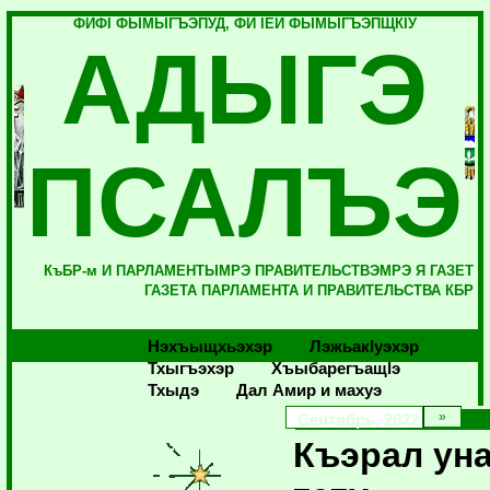
ФИФI ФЫМЫГЪЭПУД, ФИ IЕЙ ФЫМЫГЪЭПЩКIУ
АДЫГЭ
ПСАЛЪЭ
КъБР-м И ПАРЛАМЕНТЫМРЭ ПРАВИТЕЛЬСТВЭМРЭ Я ГАЗЕТ
ГАЗЕТА ПАРЛАМЕНТА И ПРАВИТЕЛЬСТВА КБР
Нэхъыщхьэхэр
Лэжьакlуэхэр
Тхыгъэхэр
Хъыбарегъащlэ
Тхыдэ
Дал Амир и махуэ
Сентябрь, 2022
Къэрал ун