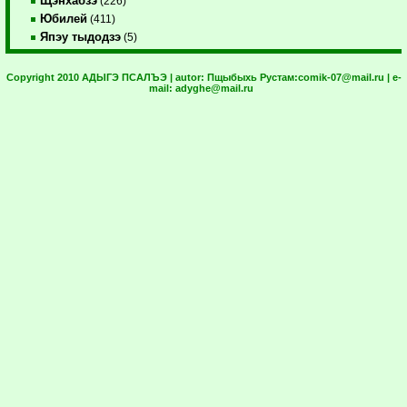
Щэнхабзэ
(226)
Юбилей
(411)
Япэу тыдодзэ
(5)
Copyright 2010 АДЫГЭ ПСАЛЪЭ | autor:
Пщыбыхь Рустам:
comik-07@mail.ru
| e-
mail:
adyghe@mail.ru