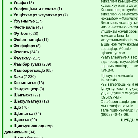
еджапIэм къыщIэкIхэ
Унафэ
(13)
хуэмыхуу жыпIэ хъун
УнафэщIым и псалъэ
(1)
Къыхэгъэщын хуейщ,
еджапIэр къэзыухахэ
УпщIэхэмрэ жэуапхэмрэ
(7)
нэхъыбэм «Факульте
Ухуэныгъэ
(17)
бжыгъэрылъанэ уты
илъ анкетэм къигъэу
Фестиваль
(43)
упщIэхэм жэуап зэры
Футбол
(628)
лэжьапIэ IэнатIэ
ФщIэн папщIэ
(11)
ягъуэтынымкIэ яIэ Iэ
а щIыкIэм тету нэхъ
Фэ фщIэрэ
(8)
зэращIар. АбыкIэ
Фэеплъ
(243)
щIалэгъуалэм
къагъэлъагъуэ я зэф
Хъуэхъу
(217)
здынэсыр, яхузэфIэк
Хъыбар гуапэ
(239)
зэрымымащIэр, — ж
Куэцэм.
ХъыбарегъащIэ
(65)
ЦIыхухэр лэжьапIэ
Хэха
(7 230)
IэнатIэкIэ
Хэхыныгъэ
(13)
къызэгъэпэщыным е
Iуэхугъуэхэм ятеухуа
Чэнджэщхэр
(3)
ущыщIэупщIэ хъуну
Шыгъажэ
(27)
КъБКъУ-м и
Шыхулъагъуэ
(12)
ХъыбарегъащIэ цен
мы телефонхэмкIи
ЩIэ
(76)
запыпщIэ хъунущ: +
ЩIэныгъэ
(74)
(8662) 40-48-06.
Щапхъэ
(99)
ШУРДЫМ 
Щикъухьащ адыгэр
дунеижьым
(34)