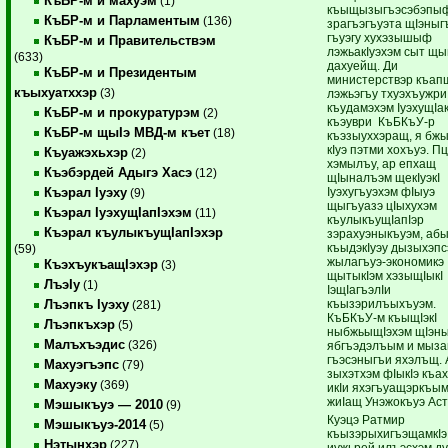
КъБР-м и махуэм
(1)
къыщызыгъэсэбэпы
КъБР-м и Парламентым
(136)
зрагъэгъуэта щIэныг
гъуэгу хухэзышыф
КъБР-м и Правительствэм
лэжьакIуэхэм сыт щы
(633)
дахуейщ. Ди
КъБР-м и Президентым
министерствэр къап
къыхуатххэр
(3)
лэжьэгъу тхуэхъужри
къудамэхэм IуэхущIак
КъБР-м и прокуратурэм
(2)
къэуври КъБКъУ-р
КъБР-м щыIэ МВД-м къет
(18)
къэзыуххэращ, я бж
кIуэ пэтми хохъуэ. П
Къуажэхьхэр
(2)
хэмылъу, ар епхащ
Къэбэрдей Адыгэ Хасэ
(12)
щIыналъэм щекIуэкI
Iуэхугъуэхэм фIыуэ
Къэрал Iуэху
(9)
щыгъуазэ цIыхухэм
Къэрал IуэхущIапIэхэм
(11)
къулыкъущIапIэр
Къэрал къулыкъущIапIэхэр
зэрахуэныкъуэм, аб
къыдэкIуэу дызыхэпс
(59)
жылагъуэ-экономикэ
КъэхъукъащIэхэр
(3)
щытыкIэм хэзыщIыкI
ЛъэIу
(1)
IэщIагъэлIи
къызэрилъыхъуэм.
Лъэпкъ Iуэху
(281)
КъБКъУ-м къыщIэкI
Лъэпкъхэр
(5)
ныбжьыщIэхэм щIэн
Малъхъэдис
(326)
ябгъэдэлъым и мыза
гъэсэныгъи яхэлъщ. 
Махуэгъэпс
(79)
зыхэтхэм фIыкIэ къа
Махуэку
(369)
икIи яхэгъуащэркъы
жиIащ Унэжокъуэ Ас
Мэшыкъуэ — 2010
(9)
Куэцэ Ратмир
Мэшыкъуэ-2014
(5)
къызэрыхигъэщамкIэ
Нэтынхэр
(227)
иужьрей илъэсхэм д