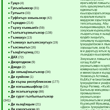
ирагъэкIуэкI лэжьыгъ
Гуауэ
(4)
хэлъ щхьэхуэныгъэхэ
ГукъэкIыжхэр
(31)
еджэныгъэр
Гулъытэ
(33)
къызэрызэрагъэпэщ
къэралым къищта
ГуфIэгъуэ зэхыхьэхэр
(42)
мардэхэм зэрытехуэ
Гъуазджэ
(214)
тепсэлъыхьащ. Абы
къищынэмыщIауэ, Х
Гъуэгу къежьапIэ
(59)
зэхуэсым кърихьэлIа
Гъэлъэгъуэныгъэхэр
(138)
лъаригъэтащ я хьэщ
куэдкIэ зыщыгугъ,
Гъэмахуэ
(13)
зэпымычу къадэлажь
Гъэмахуэ зыгъэпсэхугъуэ
(19)
IуэхущIапIэхэм я лIык
Гъэсэныгъэ
(16)
зэрыщытым, ахэр К
м и дарэгъуу илъэс к
ГъэщIэгъуэнщ
(31)
лъандэрэ къызэрекIу
ДАХ
(72)
Зэхуэсым и лэжьыгъ
Джэрпэджэж
(9)
хэтащ КъБР-м
ухуэныгъэмрэ псэупI
Дзюдо
(2)
коммунальнэ хозяйст
Ди зэпыщIэныгъэхэр
(34)
и министрым и къуэд
Унэжокъуэ Астемыр,
Ди куейхэм
(1)
КъБКъУ-м IэнатIэхэмк
Ди къуэш республикэхэм
(177)
IуэхущIапIэм и унаф
Куэцэ Ратмир, «Къэб
Ди нэхъыжьыфIхэр
(16)
Балъкъэр мэкъумэш 
Ди псэлъэгъухэр
(88)
промышленнэ
Ди сурэт гъэтIылъыгъэхэр
ухуэныгъэхэр»
зэгухьэныгъэм и уна
(341)
Къуэкъуей Мухьэмэд
Ди хьэщIэщым
(21)
«Дахэ» IуэхущIапIэм 
Ди хэкуэгъухэр
(4)