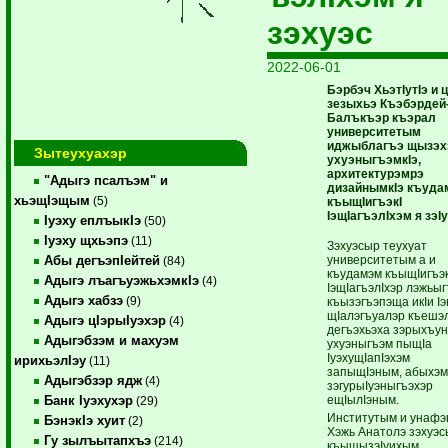
зэхуэс
2022-06-01
Бэрбэч ХьэтIутIэ и ц
зезыхьэ Къэбэрдей
Балъкъэр къэрал
университетым
иджыблагъэ щызэх
Зытеухуахэр
ухуэныгъэмкIэ,
архитектурэмрэ
"Адыгэ псалъэм" и
дизайнымкIэ къуд
хьэщIэщым
(5)
къыщIигъэкI
IэщIагъэлIхэм я зэIу
Iуэху еплъыкIэ
(50)
Iуэху щхьэпэ
(11)
Зэхуэсыр теухуат
университетым а и
Абы дегъэпIейтей
(84)
къудамэм къыщIигъэк
Адыгэ лъагъуэжьхэмкIэ
(4)
IэщIагъэлIхэр лэжьыг
Адыгэ хабзэ
(9)
къызэгъэпэща икIи Iэ
щIалэгъуалэр къешэл
Адыгэ цIэрыIуэхэр
(4)
дегъэхьэха зэрыхъу
Адыгэбзэм и махуэм
ухуэныгъэм пыщIа
IуэхущIапIэхэм
ирихьэлIэу
(11)
запыщIэным, абыхэ
Адыгэбзэр ядж
(4)
зэгурыIуэныгъэхэр
ещIылIэным.
Банк Iуэхухэр
(29)
Институтым и унафэ
БэнэкIэ хуит
(2)
Хэжь Анатолэ зэхуэ
Гу зылъытапхъэ
(214)
къыщызэIуихым,