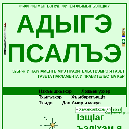
ФИФI ФЫМЫГЪЭПУД, ФИ IЕЙ ФЫМЫГЪЭПЩКIУ
АДЫГЭ
ПСАЛЪЭ
КъБР-м И ПАРЛАМЕНТЫМРЭ ПРАВИТЕЛЬСТВЭМРЭ Я ГАЗЕТ
ГАЗЕТА ПАРЛАМЕНТА И ПРАВИТЕЛЬСТВА КБР
Нэхъыщхьэхэр
Лэжьакlуэхэр
Тхыгъэхэр
Хъыбарегъащlэ
Тхыдэ
Дал Амир и махуэ
«
ХъуэпсапIэхэм япсыхьа
Хэкупсэхэр я
IэщIаг
ъэлIхэм я