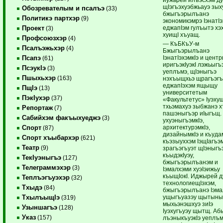
щIэгъэхуэбжьауэ зых
Обозревателым и псалъэ
(33)
бжыгъэрылъанэ
Политикэ партхэр
(9)
экономикэмрэ IэнатI
еджапIэм гулъытэ хэ
Проект
(3)
хуищI хъуащ.
Профсоюзхэр
(4)
— КъБКъУ-м
Псалъэжьхэр
(4)
Бжыгъэрылъанэ
IэнатIэхэмкIэ и цент
Псапэ
(61)
иригъэкIуэкI лэжьыгъ
ПсэукIэ
(3)
уеплъмэ, щIэныгъэ
Пшыхьхэр
(163)
нэхъыщхьэ щрагъэгъ
еджапIэхэм ящыщу
ПщIэ
(13)
университетым
ПэкIухэр
(37)
«Факультетус» Iуэху
тхьэмахуэ зыбжанэ х
Репортаж
(7)
пашэныгъэр иIыгъщ.
Сабийхэм факъыхуеджэ
(3)
ухуэныгъэмкIэ,
архитектурэмкIэ,
Спорт
(87)
дизайнымкIэ и къуда
Спорт хъыбархэр
(621)
къэзыуххэм IэщIагъэм
Театр
(9)
зрагъэгъуэт щIэныгъ
къыдэкIуэу,
ТекIуэныгъэ
(127)
бжыгъэрылъанэм и
Телеграммэхэр
(3)
Iэмалхэми хуэIэижьу
къыщIокI. Иджырей 
Теплъэгъуэхэр
(32)
технологиещIэхэм,
Тхыдэ
(84)
бжыгъэрылъанэ Iэма
ущыгъуазэу щытын
ТхылъыщIэ
(319)
мыхьэнэшхуэ зиIэ
Узыншагъэ
(128)
Iуэхугъуэу щытщ. Аб
Указ
(157)
лъэныкъуэкIэ уеплъм