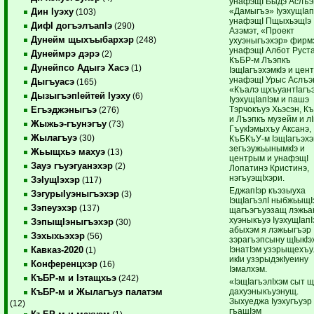
унафэщI Быдэ Аслъэ
«Дамыгъэ» IуэхущIап
Дин Iуэху
(103)
унафэщI ПщыхьэщIэ
ДифI догъэлъапIэ
(290)
Азэмэт, «Проект
Дунейм щыхъыбархэр
(248)
ухуэныгъэхэр» фирм
унафэщI Албот Руст
Дунеймрэ дэрэ
(2)
КъБР-м Лъэпкъ
Дунейпсо Адыгэ Хасэ
(1)
IэщIагъэхэмкIэ и цен
унафэщI Урыс Аслъэ
Дыгъуасэ
(165)
«Къалэ щхъуантIагъ
ДызыгъэпIейтей Iуэху
(6)
IуэхущIапIэм и пашэ
Тэрчокъуэ Хьэсэн, К
Егъэджэныгъэ
(276)
и Лъэпкъ музейм и лI
Жыжьэ-гъунэгъу
(73)
ГъукIэмыхъу Аксанэ,
Жылагъуэ
(30)
КъБКъУ-м IэщIагъэх
зегъэужьынымкIэ и
Жьыщхьэ махуэ
(13)
центрым и унафэщI
Зауэ гъуэгуанэхэр
(2)
Лопатинэ Кристинэ,
нэгъуэщIхэри.
ЗэIущIэхэр
(117)
ЕджапIэр къэзыуха
ЗэгурыIуэныгъэхэр
(3)
IэщIагъэлI ныбжьыщI
Зэпеуэхэр
(137)
щагъэгъуэзащ лэжьак
хуэныкъуэ IуэхущIапI
ЗэпыщIэныгъэхэр
(30)
абыхэм я лэжьыгъэр
Зэхыхьэхэр
(56)
зэрагъэпсыну щIыкIэ
IэнатIэм узэрыщехъу
Кавказ-2020
(1)
икIи узэрыдэкIуеину
Конференцхэр
(16)
Iэмалхэм.
КъБР-м и Iэтащхьэ
(242)
«IэщIагъэлIхэм сыт 
дахуэныкъуэнущ.
КъБР-м и Жылагъуэ палатэм
Зыхуеджа Iуэхугъуэр
(12)
гъащIэм