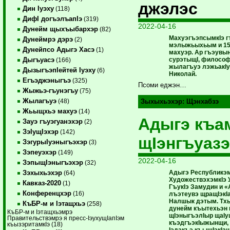
джэлэс
Дин Iуэху
(118)
ДифI догъэлъапIэ
(319)
2022-04-16
Дунейм щыхъыбархэр
(82)
МахуэгъэпсымкIэ г
Дунеймрэ дэрэ
(2)
мэлыжьыхьым и 15-
Дунейпсо Адыгэ Хасэ
(1)
махуэр. Ар гъэув
сурэтыщI, философ,
Дыгъуасэ
(166)
жылагъуэ лэжьакIу
ДызыгъэпIейтей Iуэху
(6)
Николай.
Егъэджэныгъэ
(325)
Псоми еджэн…
Жыжьэ-гъунэгъу
(75)
Жылагъуэ
(48)
Зыхыхьэхэр:
Щэнхабзэ
Жьыщхьэ махуэ
(14)
Адыгэ къ
Зауэ гъуэгуанэхэр
(2)
ЗэIущIэхэр
(142)
щIэнгъуаз
ЗэгурыIуэныгъэхэр
(3)
Зэпеуэхэр
(149)
2022-04-16
ЗэпыщIэныгъэхэр
(32)
Адыгэ Республикэм 
Зэхыхьэхэр
(64)
ХудожествэхэмкIэ 
Кавказ-2020
(1)
ГъукIэ Замудин и
Конференцхэр
(16)
лъэтеувэ щращIэкI
Налшык дэтым. Тх
КъБР-м и Iэтащхьэ
(258)
дунейм къытехьэн 
КъБР-м и Iэтащхьэмрэ
щIэныгъэлIыр щаIущ
Правительствэмрэ я пресс-IэухущIапIэм
къэдгъэкIыжынщи, 
къызэритамкIэ (18)
Iэдакъэ къыщIэкIа