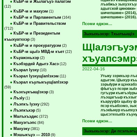
КъБР-м и Жылагъуэ палатэм
лъабжьэ зыхуэхъу
(12)
адыгской циновки» 
КъБР-м и махуэм
(1)
шичепшине» (2014),
шичепшине» (2016).
КъБР-м и Парламентым
(164)
КъБР-м и Правительствэм
Псоми еджэн…
(712)
КъБР-м и Президентым
Зыхыхьэхэр:
ТхылъыщIэ
къыхуатххэр
(3)
ЩIалэгъуэ
КъБР-м и прокуратурэм
(2)
КъБР-м щыIэ МВД-м къет
(22)
хъуапсэмр
Къуажэхьхэр
(2)
Къэбэрдей Адыгэ Хасэ
(12)
2022-04-16
Къэрал Iуэху
(10)
Утыку зэрихьэр лъ
Къэрал IуэхущIапIэхэм
(11)
адыгэм. ЦIыхур къы
Къэрал къулыкъущIапIэхэр
зэрыIури и щэнхабз
(59)
фIыгъуэ псори зыIэ
КъэхъукъащIэхэр
(3)
гугъури къигъэIуры
лъэщагъыр къэзыг
ЛъэIу
(1)
къарууфIэ щыIэу ф
Лъэпкъ Iуэху
(292)
псэр къабзэмэ, зых
лъэкIынур къыпхуэ
Лъэпкъхэр
(5)
щысэтехыпIэ хъуну
Малъхъэдис
(372)
Псоми еджэн…
Махуэгъэпс
(84)
Махуэку
(381)
Зыхыхьэхэр:
Ди псэлъэгъ
Мэшыкъуэ — 2010
(9)