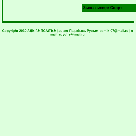
Зыхыхьэхэр:
Спорт
Copyright 2010 АДЫГЭ ПСАЛЪЭ | autor:
Пщыбыхь Рустам:
comik-07@mail.ru
| e-
mail:
adyghe@mail.ru