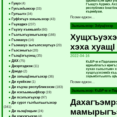
щIыналъэм щиIэ уп
Гуауэ
(4)
Гъащтэ Аурикэ. Ах
республикэ IэнатIэ
ГукъэкIыжхэр
(33)
кърикIуам.
Гулъытэ
(34)
Псоми еджэн…
ГуфIэгъуэ зэхыхьэхэр
(43)
Гъуазджэ
(237)
Зыхыхьэхэр:
ЗэIущIэхэр
Гъуэгу къежьапIэ
(60)
Хущхъуэхэ
Гъэлъэгъуэныгъэхэр
(166)
Гъэмахуэ
(14)
хэха хуащI
Гъэмахуэ зыгъэпсэхугъуэ
(20)
Гъэсэныгъэ
(20)
2022-04-16
ГъэщIэгъуэнщ
(35)
ДАХ
(75)
КъБР-м и Парламен
иджыблагъэ иригъэк
Джэрпэджэж
(11)
хухах сыхьэтым» 
Дзюдо
(2)
хущхъуэхэмкIэ къ
зэрыкIэлъыплъ щIы
Ди зэпыщIэныгъэхэр
(36)
Ди куейхэм
(1)
Псоми еджэн…
Ди къуэш республикэхэм
(183)
Зыхыхьэхэр:
КъБР-м и П
Ди нэхъыжьыфIхэр
(19)
Ди псэлъэгъухэр
(97)
Дахагъэм
Ди сурэт гъэтIылъыгъэхэр
(341)
мамырыгъ
Ди хьэщIэщым
(24)
Ди хэкуэгъухэр
(4)