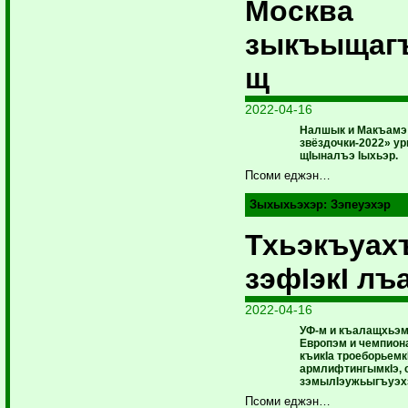
Москва
зыкъыщагъ
щ
2022-04-16
Налшык и Макъамэ 
звёздочки-2022» у
щIыналъэ Iыхьэр.
Псоми еджэн…
Зыхыхьэхэр:
Зэпеуэхэр
Тхьэкъуах
зэфIэкI лъ
2022-04-16
УФ-м и къалащхьэм
Европэм и чемпиона
къикIа троеборьемк
армлифтингымкIэ, 
зэмылIэужьыгъуэхэ
Псоми еджэн…