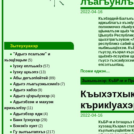
лъагъунлъ
2022-04-16
Къэбэрдей-Балъкъ
иджыблагъэ къэкIу
полномочнэ лIыкIу
щIыналъэм щыIэ Ча
ЦIыхубэ Республи
щызэтрагъэувэж «Л
республикэ сабий
Зытеухуахэр
ныбжьыщIэхэм. КъБР
гъусэу, къэрал къ
"Адыгэ псалъэм" и
щыIэкIэ-псэукIэм 
хьэщIэщым
(5)
гъусэ гъэсакIуэхэм
епсэлъылIащ.
Iуэху еплъыкIэ
(57)
Псоми еджэн…
Iуэху щхьэпэ
(13)
Абы дегъэпIейтей
(89)
Зыхыхьэхэр:
КъБР-м и Пр
Адыгэ лъагъуэжьхэмкIэ
(7)
Адыгэ хабзэ
(9)
Къыхэтхы
Адыгэ цIэрыIуэхэр
(4)
кърикIуахэ
Адыгэбзэм и махуэм
ирихьэлIэу
(11)
Адыгэбзэр ядж
(4)
2022-04-16
Банк Iуэхухэр
(29)
КъБР-м и Iэтащхьэ 
БэнэкIэ хуит
(2)
хуэзащ Къэрал ста
къулыкъущIапIэм 
Гу зылъытапхъэ
(217)