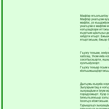
МафIэр ягъэлъапIэу
МафIэр унагъуэм ку
мафIэс, уз къыдэкIу
унагъуэм е мафIэм 
нэгъуэщIхэри иттэк
къуртым щIалъхьэ д
хиIурти итырт. Бжьа
ятыртэкъым, бжьэр б
Гъуэгу техьам, зекI
хабзэщ. Унэм икIа н
зэхэтIысхьэрти, яшх
хуэлъаIуэхэрт.
Гъуэгу техьар псым 
кIэлъыжьыщIэртэкъы
Дыгъужь къаукIа нэу
Зыгуэрым Iэщ е нэгъ
зыхуащIым и Iэгум 
пэрадзэжырт. Хуэр зэ
Iэпкълъэпкъыр зэлъэ
Iэзэгъуэ иIэжтэкъым.
Гурыщхъуэ зыхуащIы
гурыщхъуэ зыхуамыщI