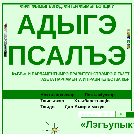
ФИФI ФЫМЫГЪЭПУД, ФИ IЕЙ ФЫМЫГЪЭПЩКIУ
АДЫГЭ
ПСАЛЪЭ
КъБР-м И ПАРЛАМЕНТЫМРЭ ПРАВИТЕЛЬСТВЭМРЭ Я ГАЗЕТ
ГАЗЕТА ПАРЛАМЕНТА И ПРАВИТЕЛЬСТВА КБР
Нэхъыщхьэхэр
Лэжьакlуэхэр
Тхыгъэхэр
Хъыбарегъащlэ
Тхыдэ
Дал Амир и махуэ
Апрель, 2022
«Лэгъупы