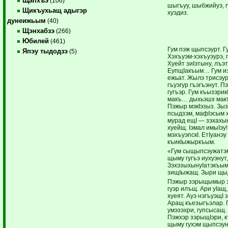
Щапхъэ
(106)
шыгъуу, шыбжийуэ, 
Щикъухьащ адыгэр
хуэдиз.
дунеижьым
(40)
Щэнхабзэ
(266)
Юбилей
(461)
Гум пэж щыпсэурт. Гу
Япэу тыдодзэ
(5)
Хэхъуэм-хэхъуэурэ,
Хуейт зиIэтыну, лъэт
ЕупщIакъым… Гум из
ежьат. Жылэ трисэур
гъуэгур гъэгъэнут. П
гугъэр. Гум къызэрик
макъ… дыхьэшх макъ
Пэжыр мэкIэзыз. Зыз
псыдзэм, мафIэсым х
мурад ещI — зэхахы
хуейщ. Iэмал имыIэу
мэхъуэпскI. ЕтIуанэ
къикIыжыркъым.
«Гум сыщыпсэужатэм
щыму гугъэ иухуэнут,
ЗэхэзыхынуIатэкъым
зищIыжащ. Зыри щы
Пэжыр зэрыщымыр зы
гуэр илъщ. Ари уIащ
хуеят. Ауэ нэгъуэщ
Аращ къезыгъэлар. Г
умэзэхри, гупсысащ
Пэжхэр зэрыщIэри, 
щыму гухэм щыпсэун