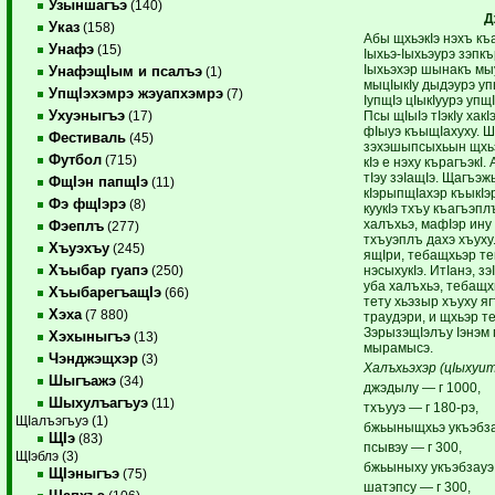
Узыншагъэ
(140)
Д
Указ
(158)
Абы щхьэкIэ нэхъ к
Унафэ
(15)
Iыхьэ-Iыхьэурэ зэпк
Iыхьэхэр шынакъ мыу
УнафэщIым и псалъэ
(1)
мыцIыкIу дыдэурэ у
УпщIэхэмрэ жэуапхэмрэ
(7)
IупщIэ цIыкIуурэ уп
Ухуэныгъэ
Псы щIыIэ тIэкIу хак
(17)
фIыуэ къыщIахуху. 
Фестиваль
(45)
зэхэшыпсыхьын щхьэк
Футбол
(715)
кIэ е нэху кърагъэк
тIэу зэIащIэ. Щагъэ
ФщIэн папщIэ
(11)
кIэрыпщIахэр къыкIэ
Фэ фщIэрэ
(8)
куукIэ тхъу къагъэп
халъхьэ, мафIэр ину
Фэеплъ
(277)
тхъуэплъ дахэ хъуху.
Хъуэхъу
(245)
ящIри, тебащхьэр те
Хъыбар гуапэ
нэсыхукIэ. ИтIанэ, з
(250)
уба халъхьэ, тебащх
ХъыбарегъащIэ
(66)
тету хьэзыр хъуху я
Хэха
(7 880)
траудэри, и щхьэр те
ЗэрызэщIэлъу Iэнэм 
Хэхыныгъэ
(13)
мырамысэ.
Чэнджэщхэр
(3)
Халъхьэхэр (цIыхуит
Шыгъажэ
(34)
джэдылу — г 1000,
Шыхулъагъуэ
(11)
тхъууэ — г 180-рэ,
ЩIалъэгъуэ (1)
бжьыныщхьэ укъэбза
ЩIэ
(83)
псывэу — г 300,
ЩIэблэ (3)
бжьыныху укъэбзауэ 
ЩIэныгъэ
(75)
шатэпсу — г 300,