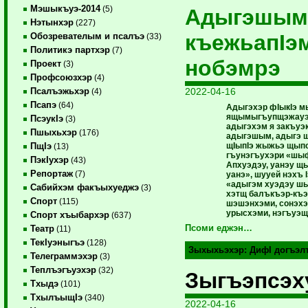
Мэшыкъуэ-2014
(5)
Адыгэшым
Нэтынхэр
(227)
къежьапIэ
Обозревателым и псалъэ
(33)
Политикэ партхэр
(7)
нобэмрэ
Проект
(3)
Профсоюзхэр
(4)
2022-04-16
Псалъэжьхэр
(4)
Псапэ
(64)
Адыгэхэр фIыкIэ м
ящымыгъупщэжауэ 
ПсэукIэ
(3)
адыгэхэм я закъуэ
Пшыхьхэр
(176)
адыгэшым, адыгэ ш
щIыпIэ жыжьэ щыпс
ПщIэ
(13)
гъунэгъухэри «шыф
ПэкIухэр
(43)
Апхуэдэу, уанэу щ
Репортаж
(7)
уанэ», шууей нэхъ 
«адыгэм хуэдэу шы
Сабийхэм факъыхуеджэ
(3)
хэтщ балъкъэр-къэ
Спорт
(115)
шэшэнхэми, сонэхэ
урысхэми, нэгъуэщI
Спорт хъыбархэр
(637)
Псоми еджэн…
Театр
(11)
ТекIуэныгъэ
(128)
Зыхыхьэхэр:
ДифI догъэл
Телеграммэхэр
(3)
Теплъэгъуэхэр
(32)
Зыгъэпсэх
Тхыдэ
(101)
ТхылъыщIэ
(340)
2022-04-16