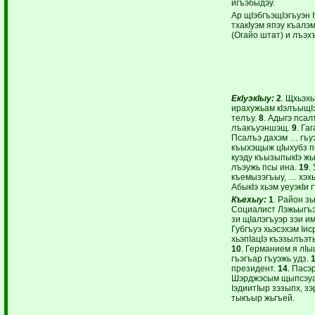
игъэбыдэу.
Ар щIэбгъэщIэгъуэн 
тхакIуэм япэу къал
(Огайо штат) и лъэ
ЕкIуэкIыу:
2
. Щхьэх
ирахужьам кIэлъыщI
телъу.
8
. Адыгэ псал
лъакъуэншэщ.
9
. Га
Псалъэ дахэм … гъ
къыхэщыж цIыхубз п
куэду къызыпыкIэ жы
лъэужь псы ина.
19
.
къемызэгъыу, … хэх
АбыкIэ хьэм уеуэкIи
Къехыу:
1
. Район з
Социалист Лэжьыгъэ
зи щIалэгъуэр зэи и
Губгъуэ хьэсэхэм Iи
хьэпIацIэ къэзылъэт
10
. Германием я лI
гъэгъар гъуэжь удз.
президент.
14
. Пасэ
Шэрджэсым щыпсэуа 
IэдиитIыр зэзыпх, з
тыкъыр жьгъей.