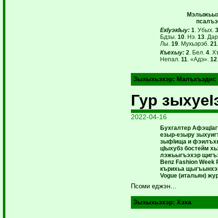
Мэлыжьыхь
псалъэ
ЕкIуэкIыу:
1
. Убых.
Бдзы.
10
. Нэ.
13
. Да
Лы.
19
. Мухьэрэб.
21
Къехыу:
2
. Бел.
4
. 
Непал.
11
. «Адэ».
12
Зыхыхьэхэр:
Малъхъэдис
Гур зыхуеI
2022-04-16
Бухгалтер АфэщIаг
езыр-езыру зыхуиг
зыфIища и фэилъхь
цIыхубз бостейм х
лэжьыгъэхэр щигъ
Benz Fashion Week 
кърихьа щыгъынхэр 
Vogue (итальян) жу
Псоми еджэн…
Зыхыхьэхэр:
Хэха