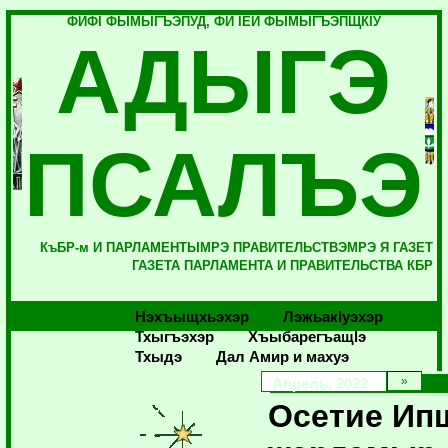
ФИФI ФЫМЫГЪЭПУД, ФИ IЕЙ ФЫМЫГЪЭПЩКIУ
АДЫГЭ
ПСАЛЪЭ
КъБР-м И ПАРЛАМЕНТЫМРЭ ПРАВИТЕЛЬСТВЭМРЭ Я ГАЗЕТ
ГАЗЕТА ПАРЛАМЕНТА И ПРАВИТЕЛЬСТВА КБР
Нэхъыщхьэхэр
Лэжьакlуэхэр
Тхыгъэхэр
Хъыбарегъащlэ
Тхыдэ
Дал Амир и махуэ
Апрель, 2022
Осетие Ип