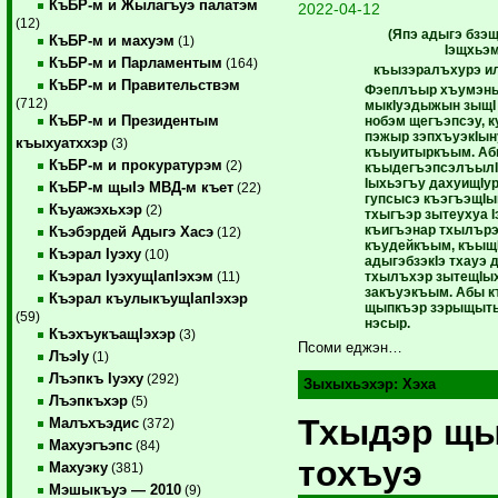
КъБР-м и Жылагъуэ палатэм
2022-04-12
(12)
(Япэ адыгэ бзэ
КъБР-м и махуэм
(1)
Iэщхьэм
КъБР-м и Парламентым
(164)
къызэралъхурэ ил
КъБР-м и Правительствэм
Фэеплъыр хъумэныр
(712)
мыкIуэдыжын зыщI х
КъБР-м и Президентым
нобэм щегъэпсэу, к
пэжыр зэпхъуэкIын
къыхуатххэр
(3)
къыуитыркъым. А
КъБР-м и прокуратурэм
(2)
къыдегъэпсэлъылIэ
Iыхьэгъу дахуищIур
КъБР-м щыIэ МВД-м къет
(22)
гупсысэ къэгъэщIы
Къуажэхьхэр
(2)
тхыгъэр зытеухуа 
къигъэнар тхылърэ
Къэбэрдей Адыгэ Хасэ
(12)
къудейкъым, къыщI
Къэрал Iуэху
(10)
адыгэбзэкIэ тхауэ
Къэрал IуэхущIапIэхэм
тхылъхэр зытещIы
(11)
закъуэкъым. Абы к
Къэрал къулыкъущIапIэхэр
щыпкъэр зэрыщыты
(59)
нэсыр.
КъэхъукъащIэхэр
(3)
Псоми еджэн…
ЛъэIу
(1)
Лъэпкъ Iуэху
(292)
Зыхыхьэхэр:
Хэха
Лъэпкъхэр
(5)
Тхыдэр щы
Малъхъэдис
(372)
Махуэгъэпс
(84)
тохъуэ
Махуэку
(381)
Мэшыкъуэ — 2010
(9)