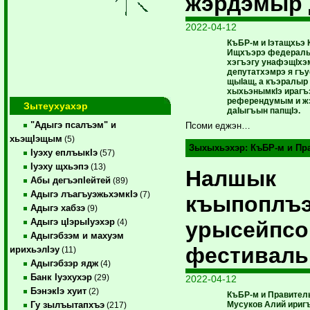
жэрдэмыр 
2022-04-12
КъБР-м и Iэтащхьэ К
Ищхъэрэ
федераль
хэгъэгу
унафэщIхэ
депутатхэмрэ я
гъу
щыIащ
,
а
къэралыр
хыхьэнымкIэ
ирагъ
референдумым
и
ж
Зытеухуахэр
даIыгъын
папщIэ
.
"Адыгэ псалъэм" и
Псоми еджэн…
хьэщIэщым
(5)
Зыхыхьэхэр:
КъБР-м и Пр
Iуэху еплъыкIэ
(57)
Iуэху щхьэпэ
(13)
Налшык
Абы дегъэпIейтей
(89)
Адыгэ лъагъуэжьхэмкIэ
(7)
къыпоплъ
Адыгэ хабзэ
(9)
Адыгэ цIэрыIуэхэр
урысейпсо
(4)
Адыгэбзэм и махуэм
фестиваль
ирихьэлIэу
(11)
Адыгэбзэр ядж
(4)
Банк Iуэхухэр
(29)
2022-04-12
БэнэкIэ хуит
(2)
КъБР-м и Правител
Мусуков Алий иригъ
Гу зылъытапхъэ
(217)