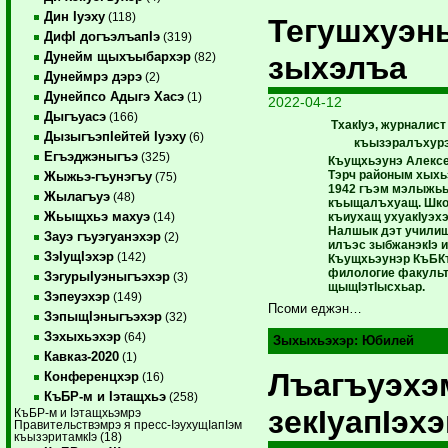
Дин Iуэху
(118)
Тегушхуэн
ДифI догъэлъапIэ
(319)
Дунейм щыхъыбархэр
зыхэлъа
(82)
Дунеймрэ дэрэ
(2)
Дунейпсо Адыгэ Хасэ
(1)
2022-04-12
Дыгъуасэ
(166)
ТхакIуэ, журналис
ДызыгъэпIейтей Iуэху
(6)
къызэралъхурэ
Егъэджэныгъэ
(325)
Къущхьэунэ Алексе
Тэрч районым хыхь
Жыжьэ-гъунэгъу
(75)
1942 гъэм мэлыжьы
Жылагъуэ
(48)
къыщалъхуащ. Шко
Жьыщхьэ махуэ
къиухащ ухуакIуэх
(14)
Налшык дэт училищ
Зауэ гъуэгуанэхэр
(2)
илъэс зыбжанэкIэ 
ЗэIущIэхэр
(142)
Къущхьэунэр КъБКъ
филологие факуль
ЗэгурыIуэныгъэхэр
(3)
щыщIэтIысхьар.
Зэпеуэхэр
(149)
Псоми еджэн…
ЗэпыщIэныгъэхэр
(32)
Зэхыхьэхэр
(64)
Зыхыхьэхэр:
Юбилей
Кавказ-2020
(1)
Лъагъуэхэ
Конференцхэр
(16)
КъБР-м и Iэтащхьэ
(258)
зекIуапIэх
КъБР-м и Iэтащхьэмрэ
Правительствэмрэ я пресс-IэухущIапIэм
къызэритамкIэ (18)