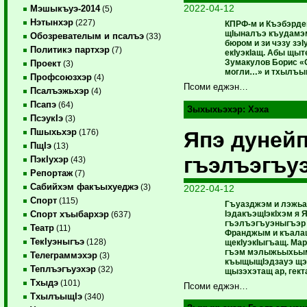
2022-04-12
Мэшыкъуэ-2014
(5)
Нэтынхэр
(227)
КПРФ-м и Къэбэрд
щIыналъэ къудамэм
Обозревателым и псалъэ
(33)
бюром и зи чэзу зэ
Политикэ партхэр
(7)
екIуэкIащ. Абы щы
Зумакулов Борис «О
Проект
(3)
могли…» и тхылъы
Профсоюзхэр
(4)
Псоми еджэн…
Псалъэжьхэр
(4)
Псапэ
(64)
Зыхыхьэхэр:
Хэха
ПсэукIэ
(3)
Пшыхьхэр
Япэ дуней
(176)
ПщIэ
(13)
гъэлъэгъ
ПэкIухэр
(43)
Репортаж
(7)
Сабийхэм факъыхуеджэ
(3)
2022-04-12
Спорт
(115)
Гъуазджэм и лэжьа
IэдакъэщIэкIхэм я 
Спорт хъыбархэр
(637)
гъэлъэгъуэныгъэр 
Театр
(11)
Франджым и къала
ТекIуэныгъэ
(128)
щекIуэкIыгъащ. Мар
гъэм мэлыжьыхьым
Телеграммэхэр
(3)
къыщыщIэдзауэ щэк
Теплъэгъуэхэр
(32)
щызэхэтащ ар, гект
Тхыдэ
(101)
Псоми еджэн…
ТхылъыщIэ
(340)