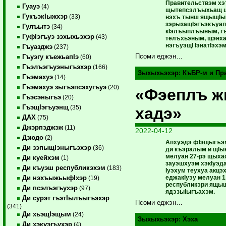
Правительствэм хэт
Гуауэ
(4)
щытепсэлъыхьащ цI
ГукъэкIыжхэр
(33)
нэхъ тынш ящыщIы
зэрызащIэгъэкъуа
Гулъытэ
(34)
кIэлъыплъыным, г
ГуфIэгъуэ зэхыхьэхэр
(43)
телъхьэным, щэнха
нэгъуэщI IэнатIэхэм
Гъуазджэ
(237)
Псоми еджэн…
Гъуэгу къежьапIэ
(60)
Гъэлъэгъуэныгъэхэр
(166)
Зыхыхьэхэр:
КъБР-м и Пр
Гъэмахуэ
(14)
Гъэмахуэ зыгъэпсэхугъуэ
(20)
«Фэеплъ ж
Гъэсэныгъэ
(20)
ГъэщIэгъуэнщ
(35)
хадэ»
ДАХ
(75)
Джэрпэджэж
(11)
2022-04-12
Дзюдо
(2)
Апхуэдэ фIэщыгъэм
Ди зэпыщIэныгъэхэр
(36)
ди къэралым и щI
мелуан 27-рэ щыха
Ди куейхэм
(1)
зауэшхуэм хэкIуэд
Ди къуэш республикэхэм
(183)
Iуэхум теухуа акц
еджакIуэу мелуан 1,
Ди нэхъыжьыфIхэр
(19)
республикэри ящы
Ди псэлъэгъухэр
(97)
ядэзыIыгъахэм.
Ди сурэт гъэтIылъыгъэхэр
Псоми еджэн…
(341)
Ди хьэщIэщым
(24)
Зыхыхьэхэр:
Хэха
Ди хэкуэгъухэр
(4)