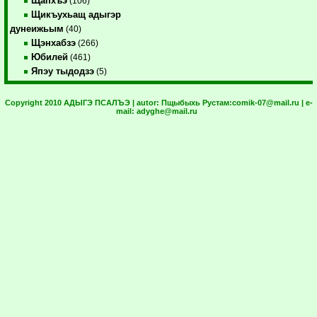
Щапхъэ
(106)
Щикъухьащ адыгэр
дунеижьым
(40)
Щэнхабзэ
(266)
Юбилей
(461)
Япэу тыдодзэ
(5)
Copyright 2010 АДЫГЭ ПСАЛЪЭ | autor:
Пщыбыхь Рустам:
comik-07@mail.ru
| e-
mail:
adyghe@mail.ru