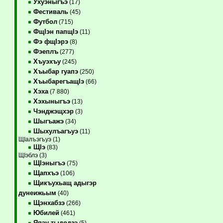
Ухуэныгъэ
(17)
Фестиваль
(45)
Футбол
(715)
ФщIэн папщIэ
(11)
Фэ фщIэрэ
(8)
Фэеплъ
(277)
Хъуэхъу
(245)
Хъыбар гуапэ
(250)
ХъыбарегъащIэ
(66)
Хэха
(7 880)
Хэхыныгъэ
(13)
Чэнджэщхэр
(3)
Шыгъажэ
(34)
Шыхулъагъуэ
(11)
ЩIалъэгъуэ (1)
ЩIэ
(83)
ЩIэблэ (3)
ЩIэныгъэ
(75)
Щапхъэ
(106)
Щикъухьащ адыгэр
дунеижьым
(40)
Щэнхабзэ
(266)
Юбилей
(461)
Япэу тыдодзэ
(5)