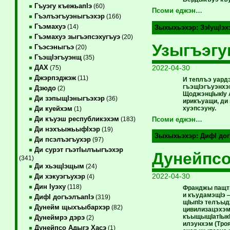
Гъуэгу къежьапIэ
(60)
Псоми еджэн…
Гъэлъэгъуэныгъэхэр
(166)
Гъэмахуэ
(14)
Зыхыхьэхэр:
ЗэIущIэх
Гъэмахуэ зыгъэпсэхугъуэ
(20)
Узыгъэгу
Гъэсэныгъэ
(20)
ГъэщIэгъуэнщ
(35)
2022-04-30
ДАХ
(75)
Джэрпэджэж
(11)
И теплъэ уардэ
гъэщIэгъуэнхэ
Дзюдо
(2)
ЩоджэнцIыкIу 
Ди зэпыщIэныгъэхэр
(36)
ирикъуащи, ди
хуэпсэуну.
Ди куейхэм
(1)
Ди къуэш республикэхэм
(183)
Псоми еджэн…
Ди нэхъыжьыфIхэр
(19)
Зыхыхьэхэр:
ДифI дог
Ди псэлъэгъухэр
(97)
Ди сурэт гъэтIылъыгъэхэр
Дунейпсо
(341)
Ди хьэщIэщым
(24)
2022-04-30
Ди хэкуэгъухэр
(4)
Дин Iуэху
(118)
Франджы пащты
и къудамэщIэ 
ДифI догъэлъапIэ
(319)
щIыпIэ телъыд
Дунейм щыхъыбархэр
(82)
цивилизацэхэм
къыщыщIатIыкI
Дунеймрэ дэрэ
(2)
илэунхэм (Тро
Дунейпсо Адыгэ Хасэ
(1)