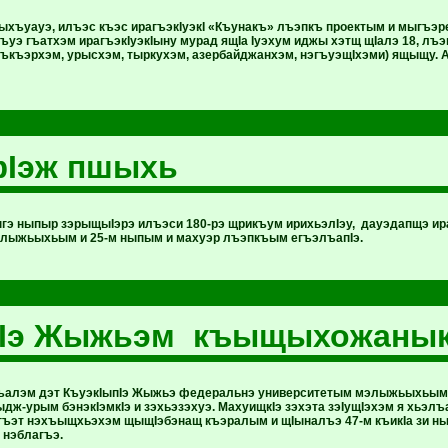
рыхъуауэ, илъэс къэс ирагъэкIуэкI «Къунакъ» лъэпкъ проектым и мыгъэ
гъуэ гъатхэм ирагъэкIуэкIыну мурад ящIа Iуэхум иджы хэтщ щIалэ 18, л
лъкъэрхэм, урысхэм, тыркухэм, азербайджанхэм, нэгъуэщIхэми) ящыщу. 
фIэж пшыхь
ыгэ ныпыр зэрыщыIэрэ илъэси 180-рэ щрикъум ирихьэлIэу, дауэдапщэ ир
элыжьыхьым и 25-м ныпым и махуэр лъэпкъым егъэлъапIэ.
пIэ Жыжьэм къыщыхожанык
ъалэм дэт КъуэкIыпIэ Жыжьэ федеральнэ университетым мэлыжьыхьым и
дж-урым бэнэкIэмкIэ и зэхьэзэхуэ. МахуищкIэ зэхэта зэIущIэхэм я хьэ
гъэт нэхъыщхьэхэм щыщIэбэнащ къэралым и щIыналъэ 47-м къикIа зи ны
 нэблагъэ.