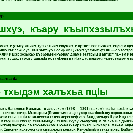
эр
шхуэ, къару къыпхэзылъх
мкIэ, и утыку итыкIэ, гуп хэтыкIэ екIумкIэ, и артист IэзагъэмкIэ, сценэм 
мкIэ къилэжьауэ Шыбзыхъуэ Басир иIэщ хъугъуэфIыгъуэ ин — ар театр
Алий и цIэр зезыхьэ Къэбэрдей къэрал драмэ театрым и артист пажэм и
 гуапэу дохъуэхъу дяпэкIи ехъулIэныгъэ иIэну, узыншэу, гукъеуэншэу л
ъэлъапIэ
 тхыдэм халъхьа пцIы
хь Наполеон Бонапарт и зекIуэхэм (1798 — 1801 гъэхэм) я фIыгъэкIэ к
— египтологиер. Мысырым (Египетым) и щэхухэр къатIэщIыну зэрехьэжьа
жэм къыщыщIаха мывэхэм тедза иероглифхэр. Анадолэмрэ Щам Ищхъэрэ
 я гъущIынэтххэр зэщымыщу, бзэ щхьэхуэу къахутащ. А лъэхъэнэ дыдэм 
ыжащ пасэрей лъэпкъыжьхэм я къалэхэмрэ хьэпшыпхэмрэ: майем, ащыр
я). Европей археологхэр къызэрехьэжьэри, КъуэкIыпIэр зэхатIыхьу, Би