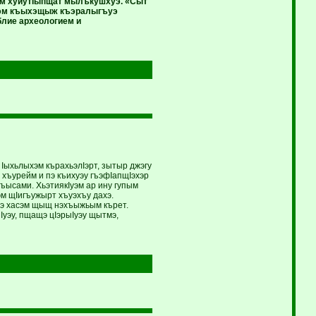
ум хуиутIыпщат мылъкушхуэ. «Сыт
пIэм къыхэщыж къэралыгъуэ
блие археологием и
 Iыхьлыхэм кърахьэлIэрт, зытыр джэгу
ж хъурейм и пэ къихуэу гъэфIапщIэхэр
 лъысами. ХьэтиякIуэм ар ину гупым
эм щIигъужырт хъуэхъу дахэ.
урэ хасэм щыщ нэхъыжьым кърет.
Iуэу, пщащэ цIэрыIуэу щытмэ,