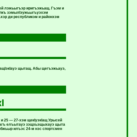
рей лэжьыгъэр иригъэжьащ. Гъэм и
ъэпкъ зэмылIэужьыгъуэхэм
Ахэр ди республикэм и районхэм
ащIэкIауэ щытащ. Абы щегъэжьауэ,
I
 25 — 27-хэм щекIуэкIащ Урысей
лъагъ елъытауэ зэщхьэщыхауэ щыта
бжьыр илъэс 24-м нэс спортсмен