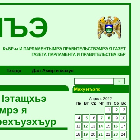
ЛЪЭ
КъБР-м И ПАРЛАМЕНТЫМРЭ ПРАВИТЕЛЬСТВЭМРЭ Я ГАЗЕТ
ГАЗЕТА ПАРЛАМЕНТА И ПРАВИТЕЛЬСТВА КБР
Тхыдэ
Дал Амир и махуэ
Махуэгъэпс
 Iэтащхьэ
Апрель 2022
Пн
Вт
Ср
Чт
Пт
Сб
Вс
мрэ я
1
2
3
рехъуэхъур
4
5
6
7
8
9
10
11
12
13
14
15
16
17
18
19
20
21
22
23
24