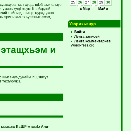
25
26
27
28
29
30
ахуэшхуэщ, сыт хуэдэ щIэблэми фIыуэ
уну зэрыхущIэкъум. Къэбэрдей-
« Мар
Май »
зэчий зыбгъэдэлъхэр, мурад дахэ
зыIэригъэхьэ ехъулIэныгъэхэм,
Узэрихьэнур
Войти
Лента записей
Лента комментариев
WordPress.org
Iэтащхьэм и
р щызекIуэ дунейм пщIэшхуэ
 техъуэмкIэ.
лъыхьащ КъШР-м щыIэ Али-