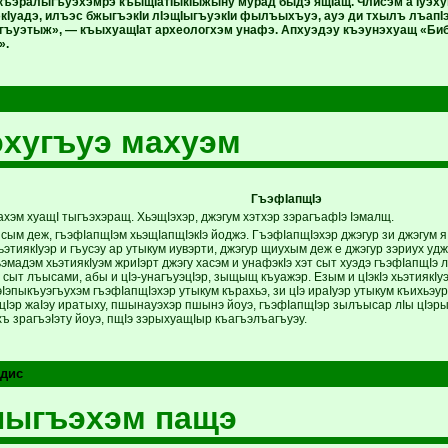
къэралыгъуэхэмрэ къыщIатIыкIыжыну мурад быдэ ящIащ. Члисэм а Iуэх
экIуадэ, илъэс бжыгъэкIи лIэщIыгъуэкIи фылъыхъуэ, ауэ ди тхылъ лъа
вгъуэтыж», — къыхуащIат археологхэм унафэ. Апхуэдэу къэунэхуащ «Би
».
хугъуэ махуэм
ГъэфIапщIэ
хэм хуащI тыгъэхэращ. ХьэщIэхэр, джэгум хэтхэр зэрагъафIэ Iэмалщ.
м деж, гъэфIапщIэм хьэщIапщIэкIэ йоджэ. ГъэфIапщIэхэр джэгур зи джэгум я
этиякIуэр и гъусэу ар утыкум иувэрти, джэгур щиухым деж е джэгур зэриух уд
ьэмадэм хьэтиякIуэм жриIэрт джэгу хасэм и унафэкIэ хэт сыт хуэдэ гъэфIапщIэ
 сыт лъысами, абы и цIэ-унагъуэцIэр, зыщыщ къуажэр. Езым и цIэкIэ хьэтиякIу
эIэпыкъуэгъухэм гъэфIапщIэхэр утыкум кърахьэ, зи цIэ ираIуэр утыкум къихьэ
цIэр жаIэу иратыху, пшынауэхэр пшынэ йоуэ, гъэфIапщIэр зылъысар лIы цIэры
 зрагъэIэту йоуэ, пщIэ зэрыхуащIыр къагъэлъагъуэу.
дис
ныгъэхэм пащэ