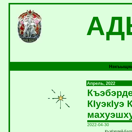
АД
Нэхъыщхь
Апрель, 2022
Къэбэрде
КIуэкIуэ
махуэшху
2022-04-30
Къэбэрдей-Балъ