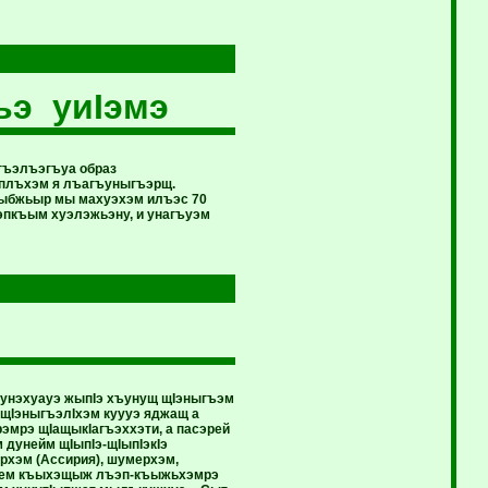
ьэ уиIэмэ
щигъэлъэгъуа образ
еплъхэм я лъагъуныгъэрщ.
 ныбжьыр мы махуэхэм илъэс 70
ъэпкъым хуэлэжьэну, и унагъуэм
ъэунэхуауэ жыпIэ хъунущ щIэныгъэм
 щIэныгъэлIхэм куууэ яджащ а
мрэ щIащыкIагъэххэти, а пасэрей
дунейм щIыпIэ-щIыпIэкIэ
хэм (Ассирия), шумерхэм,
блием къыхэщыж лъэп-къыжьхэмрэ