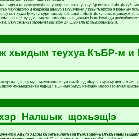
ыгъэмрэ я махуэшхуэмкIэ си гуапэу сынывохъуэхъу! Ар ипэжыпIэкIэ цIыхубэ м
гъэ махуэшхуэр и нэщэнэщ цIыхур зэкъуэувэну, лэжьыгъэфIхэр я IэрыкIыу псэ
эу сыт хуэдэ Iуэху гугъури тэмэму зэфIэзыгъэкIыф цIыху лэжьакIуэшхуэхэр, 
эхэм я фIыщIэ куэд хэлъщ экономикэмрэ социальнэ IэнатIэмкIэ ди республикэм 
эхэм, Iуэху зезыхьэ хьэрычэтыщIэхэм ди щIыналъэр къызэрыхахым.
ж хьидым теухуа КъБР-м и 
къэрым щыпсэу муслъымэнхэм си гум къыбгъэдэкIыу сохъуэхъу ислъам дины
эшхуэ нэхъыщхьэхэм ящыщ НэщIикIыж хьиду Рэмэдан мазэр зэриухам щыхьэт
хэр Налшык щохьэщIэ
Дунейпсо Адыгэ Хасэм къригъэблагъэри Къэбэрдей-Балъкъэрым зыщап
ажэм и курыт школым и 8-11-нэ классхэм щеджэ ныбжьыщIэхэм.