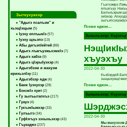
Гъатхэмрэ Лэжь
ялъагъуу. Накъы
Балъкъэрым щопс
Зытеухуахэр
зиIэхэр. Апхуэд
зыгъэпсэхуакIу
"Адыгэ псалъэм" и
Псоми еджэн…
хьэщIэщым
(5)
Iуэху еплъыкIэ
(57)
Зыхыхьэхэр:
Хъуэхъу
Iуэху щхьэпэ
(13)
НэщIикIы
Абы дегъэпIейтей
(89)
Адыгэ лъагъуэжьхэмкIэ
(7)
хъуэхъу
Адыгэ хабзэ
(9)
Адыгэ цIэрыIуэхэр
(4)
Адыгэбзэм и махуэм
2022-04-30
ирихьэлIэу
(11)
Къэбэрдей-Балъ
зыщыхуащI маху
Адыгэбзэр ядж
(4)
Банк Iуэхухэр
Псоми еджэн…
(29)
БэнэкIэ хуит
(2)
Зыхыхьэхэр:
Хъуэхъу
Гу зылъытапхъэ
(217)
Гуауэ
(4)
Шэрджэс
ГукъэкIыжхэр
(33)
Гулъытэ
(34)
2022-04-30
ГуфIэгъуэ зэхыхьэхэр
(43)
Мы махуэхэм 
Гъуазджэ
(237)
Бердыкъуэ къу