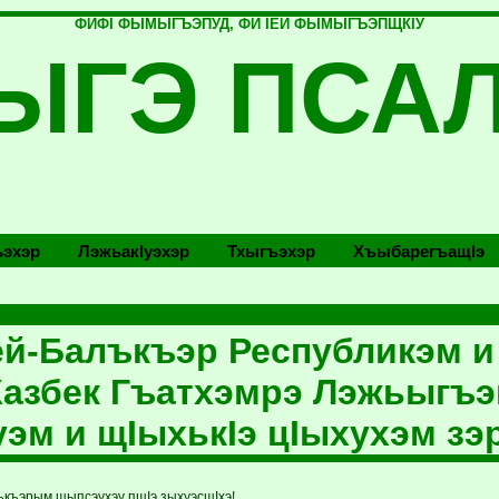
ФИФI ФЫМЫГЪЭПУД, ФИ IЕЙ ФЫМЫГЪЭПЩКIУ
ЫГЭ ПСА
эхэр
Лэжьакlуэхэр
Тхыгъэхэр
Хъыбарегъащlэ
й-Балъкъэр Республикэм и
 Казбек Гъатхэмрэ Лэжьыгъэ
эм и щIыхькIэ цIыхухэм зэ
къэрым щыпсэухэу пщIэ зыхуэсщIхэ!