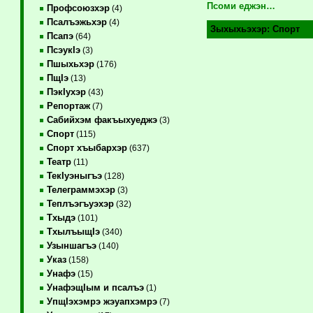
Псоми еджэн…
Профсоюзхэр
(4)
Псалъэжьхэр
(4)
Зыхыхьэхэр:
Спорт
Псапэ
(64)
ПсэукIэ
(3)
Пшыхьхэр
(176)
ПщIэ
(13)
ПэкIухэр
(43)
Репортаж
(7)
Сабийхэм факъыхуеджэ
(3)
Спорт
(115)
Спорт хъыбархэр
(637)
Театр
(11)
ТекIуэныгъэ
(128)
Телеграммэхэр
(3)
Теплъэгъуэхэр
(32)
Тхыдэ
(101)
ТхылъыщIэ
(340)
Узыншагъэ
(140)
Указ
(158)
Унафэ
(15)
УнафэщIым и псалъэ
(1)
УпщIэхэмрэ жэуапхэмрэ
(7)