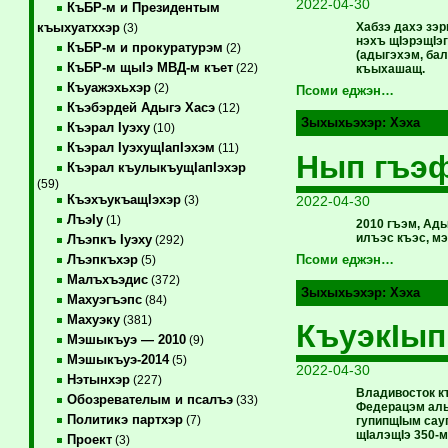
2022-04-30
КъБР-м и Президентым
Хабзэ дахэ зэ
къыхуатххэр
(3)
нэхъ щIэрэщIэ
КъБР-м и прокуратурэм
(2)
(адыгэхэм, ба
КъБР-м щыIэ МВД-м къет
(22)
къыхашащ.
Къуажэхьхэр
(2)
Псоми еджэн…
Къэбэрдей Адыгэ Хасэ
(12)
Зыхыхьэхэр:
Хэха
Къэрал Iуэху
(10)
Къэрал IуэхущIапIэхэм
(11)
Нып гъэ
Къэрал къулыкъущIапIэхэр
(59)
КъэхъукъащIэхэр
2022-04-30
(3)
ЛъэIу
(1)
2010 гъэм, Ад
илъэс къэс, м
Лъэпкъ Iуэху
(292)
Лъэпкъхэр
Псоми еджэн…
(5)
Малъхъэдис
(372)
Зыхыхьэхэр:
Хэха
Махуэгъэпс
(84)
Махуэку
(381)
КъуэкIы
Мэшыкъуэ — 2010
(9)
Мэшыкъуэ-2014
(5)
2022-04-30
Нэтынхэр
(227)
Владивосток к
Обозревателым и псалъэ
(33)
Федерацэм алы
Политикэ партхэр
(7)
гупипщIым сау
щIалэщIэ 350-м
Проект
(3)