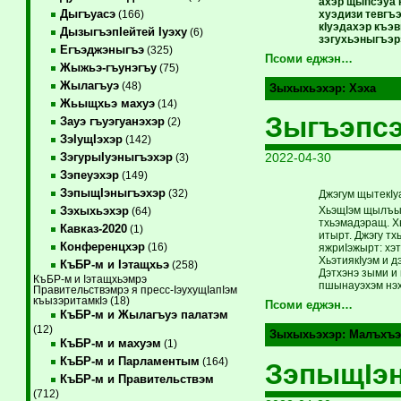
ахэр щыпсэуа 
Дыгъуасэ
хуэдизи тевгъ
(166)
кIуэдахэр къэ
ДызыгъэпIейтей Iуэху
(6)
зэгухьэныгъэр
Егъэджэныгъэ
(325)
Псоми еджэн…
Жыжьэ-гъунэгъу
(75)
Жылагъуэ
(48)
Зыхыхьэхэр:
Хэха
Жьыщхьэ махуэ
(14)
Зыгъэпсэ
Зауэ гъуэгуанэхэр
(2)
ЗэIущIэхэр
(142)
2022-04-30
ЗэгурыIуэныгъэхэр
(3)
Зэпеуэхэр
(149)
ЗэпыщIэныгъэхэр
(32)
Джэгум щытекIуа
ХьэщIэм щылъысы
Зэхыхьэхэр
(64)
тхьэмадэращ. Хь
Кавказ-2020
(1)
итырт. Джэгу тх
Конференцхэр
(16)
яжриIэжырт: хэт
ХьэтиякIуэм и д
КъБР-м и Iэтащхьэ
(258)
Дэтхэнэ зыми и 
КъБР-м и Iэтащхьэмрэ
пшынауэхэм нэхъ
Правительствэмрэ я пресс-IэухущIапIэм
къызэритамкIэ (18)
Псоми еджэн…
КъБР-м и Жылагъуэ палатэм
(12)
Зыхыхьэхэр:
Малъхъэ
КъБР-м и махуэм
(1)
КъБР-м и Парламентым
(164)
ЗэпыщIэ
КъБР-м и Правительствэм
(712)