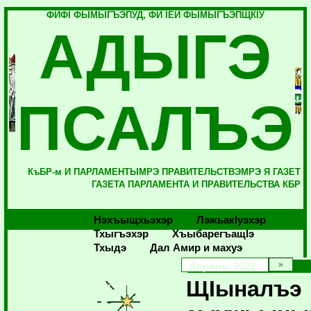
ФИФI ФЫМЫГЪЭПУД, ФИ IЕЙ ФЫМЫГЪЭПЩКIУ
АДЫГЭ
ПСАЛЪЭ
КъБР-м И ПАРЛАМЕНТЫМРЭ ПРАВИТЕЛЬСТВЭМРЭ Я ГАЗЕТ
ГАЗЕТА ПАРЛАМЕНТА И ПРАВИТЕЛЬСТВА КБР
Нэхъыщхьэхэр
Лэжьакlуэхэр
Тхыгъэхэр
Хъыбарегъащlэ
Тхыдэ
Дал Амир и махуэ
Апрель, 2022
ЩIыналъэ