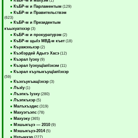
КъБР-м и махуэм
(1)
КъБР-м и Парламентым
(129)
КъБР-м и Правительствэм
(623)
КъБР-м и Президентым
къыхуатххэр
(3)
КъБР-м и прокуратурэм
(2)
КъБР-м щыIэ МВД-м къет
(18)
Къуажэхьхэр
(2)
Къэбэрдей Адыгэ Хасэ
(12)
Къэрал Iуэху
(9)
Къэрал IуэхущIапIэхэм
(11)
Къэрал къулыкъущIапIэхэр
(59)
КъэхъукъащIэхэр
(3)
ЛъэIу
(1)
Лъэпкъ Iуэху
(280)
Лъэпкъхэр
(5)
Малъхъэдис
(319)
Махуэгъэпс
(78)
Махуэку
(365)
Мэшыкъуэ — 2010
(9)
Мэшыкъуэ-2014
(5)
Нэтынхэр
(227)