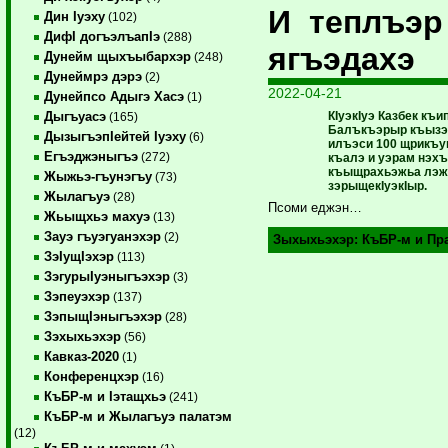
И теплъэ
Дин Iуэху
(102)
ДифI догъэлъапIэ
(288)
ягъэдахэ
Дунейм щыхъыбархэр
(248)
Дунеймрэ дэрэ
(2)
2022-04-21
Дунейпсо Адыгэ Хасэ
(1)
КIуэкIуэ Казбек къ
Дыгъуасэ
(165)
Балъкъэрыр къызэ
ДызыгъэпIейтей Iуэху
(6)
илъэси 100 щрикъу
Егъэджэныгъэ
(272)
къалэ и уэрам нэ
къыщрахьэжьа лэж
Жыжьэ-гъунэгъу
(73)
зэрыщекIуэкIыр.
Жылагъуэ
(28)
Псоми еджэн…
Жьыщхьэ махуэ
(13)
Зауэ гъуэгуанэхэр
(2)
Зыхыхьэхэр:
КъБР-м и Пр
ЗэIущIэхэр
(113)
ЗэгурыIуэныгъэхэр
(3)
Зэпеуэхэр
(137)
ЗэпыщIэныгъэхэр
(28)
Зэхыхьэхэр
(56)
Кавказ-2020
(1)
Конференцхэр
(16)
КъБР-м и Iэтащхьэ
(241)
КъБР-м и Жылагъуэ палатэм
(12)