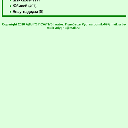
Щэнхабзэ
(217)
Юбилей
(407)
Япэу тыдодзэ
(5)
Copyright 2010 АДЫГЭ ПСАЛЪЭ | autor:
Пщыбыхь Рустам:
comik-07@mail.ru
| e-
mail:
adyghe@mail.ru