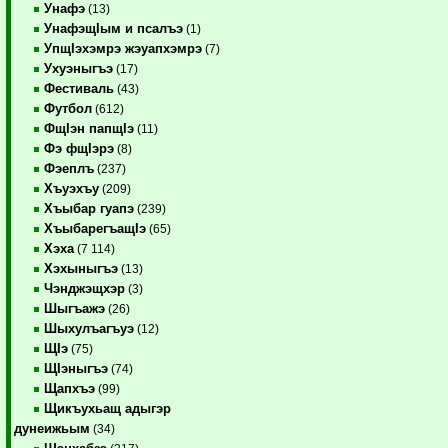
Унафэ
(13)
УнафэщIым и псалъэ
(1)
УпщIэхэмрэ жэуапхэмрэ
(7)
Ухуэныгъэ
(17)
Фестиваль
(43)
Футбол
(612)
ФщIэн папщIэ
(11)
Фэ фщIэрэ
(8)
Фэеплъ
(237)
Хъуэхъу
(209)
Хъыбар гуапэ
(239)
ХъыбарегъащIэ
(65)
Хэха
(7 114)
Хэхыныгъэ
(13)
Чэнджэщхэр
(3)
Шыгъажэ
(26)
Шыхулъагъуэ
(12)
ЩIэ
(75)
ЩIэныгъэ
(74)
Щапхъэ
(99)
Щикъухьащ адыгэр
дунеижьым
(34)