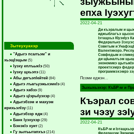
зыужьыны
епха Iуэху
2022-04-21
Ди къэралым и щы
иджыблагъэ щызэх
Iэтащхьэ КIуэкIуэ К
Федеральнэ Зэхуэс
Зытеухуахэр
Советым и УнафэщI
Валентинэрэ. Респ
"Адыгэ псалъэм" и
Совфедым и спике
ди щIыналъэм щыщ
хьэщIэщым
(5)
экономикэ щытыкIэ
Iуэху еплъыкIэ
(50)
проектхэмрэ феде
программэхэмрэ з
Iуэху щхьэпэ
(11)
Абы дегъэпIейтей
Псоми еджэн…
(84)
Адыгэ лъагъуэжьхэмкIэ
(4)
Зыхыхьэхэр:
КъБР-м и Пр
Адыгэ хабзэ
(9)
Адыгэ цIэрыIуэхэр
(4)
Къэрал со
Адыгэбзэм и махуэм
ирихьэлIэу
(11)
зи чэзу зэ
Адыгэбзэр ядж
(4)
Банк Iуэхухэр
(29)
2022-04-21
БэнэкIэ хуит
(2)
КъБР-м и Iэтащхьэ
Гу зылъытапхъэ
(214)
Федерацэм Экономи