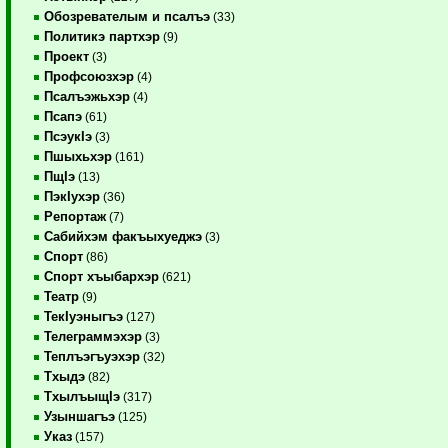
Обозревателым и псалъэ
(33)
Политикэ партхэр
(9)
Проект
(3)
Профсоюзхэр
(4)
Псалъэжьхэр
(4)
Псапэ
(61)
ПсэукIэ
(3)
Пшыхьхэр
(161)
ПщIэ
(13)
ПэкIухэр
(36)
Репортаж
(7)
Сабийхэм факъыхуеджэ
(3)
Спорт
(86)
Спорт хъыбархэр
(621)
Театр
(9)
ТекIуэныгъэ
(127)
Телеграммэхэр
(3)
Теплъэгъуэхэр
(32)
Тхыдэ
(82)
ТхылъыщIэ
(317)
Узыншагъэ
(125)
Указ
(157)