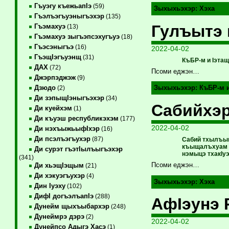
Гъуэгу къежьапIэ
(59)
Зыхыхьэхэр:
Хэха
Гъэлъэгъуэныгъэхэр
(135)
Гулъытэ
Гъэмахуэ
(13)
Гъэмахуэ зыгъэпсэхугъуэ
(18)
Гъэсэныгъэ
(16)
2022-04-02
ГъэщIэгъуэнщ
(31)
КъБР-м и Iэтащ
ДАХ
(72)
Псоми еджэн…
Джэрпэджэж
(9)
Дзюдо
Зыхыхьэхэр:
КъБР-м 
(2)
Ди зэпыщIэныгъэхэр
(34)
Сабийхэр
Ди куейхэм
(1)
Ди къуэш республикэхэм
(177)
2022-04-02
Ди нэхъыжьыфIхэр
(16)
Ди псэлъэгъухэр
(87)
Сабий тхылъым
къыщалъхуам —
Ди сурэт гъэтIылъыгъэхэр
нэмыцэ тхакIу
(341)
Псоми еджэн…
Ди хьэщIэщым
(21)
Ди хэкуэгъухэр
(4)
Зыхыхьэхэр:
Хэха
Дин Iуэху
(102)
ДифI догъэлъапIэ
(288)
АфIэунэ 
Дунейм щыхъыбархэр
(248)
Дунеймрэ дэрэ
(2)
2022-04-02
Дунейпсо Адыгэ Хасэ
(1)