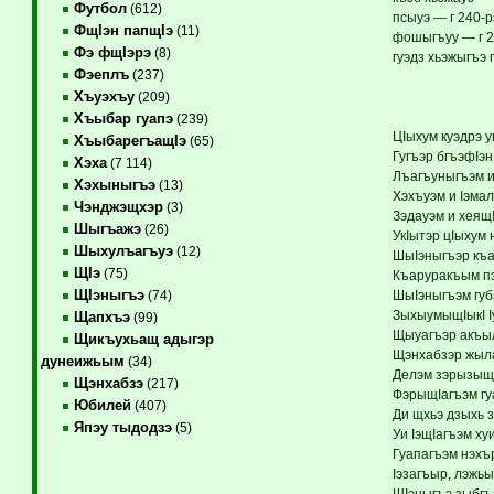
Футбол
(612)
псыуэ — г 240-р
ФщIэн папщIэ
(11)
фошыгъуу — г 2
Фэ фщIэрэ
(8)
гуэдз хьэжыгъэ 
Фэеплъ
(237)
Хъуэхъу
(209)
Хъыбар гуапэ
(239)
ЦIыхум куэдрэ у
ХъыбарегъащIэ
(65)
Гугъэр бгъэфIэн
Хэха
(7 114)
Лъагъуныгъэм и
Хэхыныгъэ
(13)
Хэхъуэм и Iэма
Чэнджэщхэр
(3)
Зэдауэм и хеящ
Шыгъажэ
(26)
УкIытэр цIыхум 
Шыхулъагъуэ
(12)
ШыIэныгъэр къа
ЩIэ
(75)
Къаруракъым пэ
ЩIэныгъэ
ШыIэныгъэм губз
(74)
ЗыхыумыщIыкI I
Щапхъэ
(99)
Щыуагъэр акъыл
Щикъухьащ адыгэр
Щэнхабзэр жыла
дунеижьым
(34)
Делэм зэрызыщ
Щэнхабзэ
(217)
ФэрыщIагъэм гу
Юбилей
(407)
Ди щхьэ дзыхь 
Япэу тыдодзэ
(5)
Уи IэщIагъэм х
Гуапагъэм нэхъ
Iэзагъыр, лэжьы