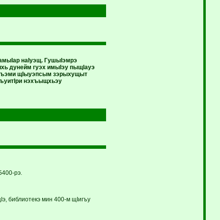
мыIар наIуэщ. ГушыIэмрэ
ь дунейм гуэх имыIэу пыщIауэ
салъэми щIыуэпсым зэрыхущыт
угъуитIри нэхъыщхьэу
5400-рэ.
э, библиотекэ мин 400-м щIигъу