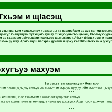
Тхьэм и щIасэщ
узыншагъэм хуэщхьэпэу къэзылъы-та пасэрейхэм ар ауэ сытми зэрыжа
Iыхур гъащIэщIэм хузэщIагъэушэу фIэщхъуныгъэ щыIащ. Къэзыухъуреих
хум ар къызэригъэIурыщIэр псалъэрэ щытыкIэрэт. Абы и фIэщ хъурт и п
 къа- ру яIэу. Арагъэнущ пасэрей дунейм и щэху къэтIтIэщIыжхэм а Iуэх
хугъуэ махуэм
Зы сыхьэтым къалъхум и бжыгъэр
гъэм псынщIэ дыдэу хохъуэ. Зы сыхьэтым къриубыдэу дунейм къытохьэ цIыху 
* * *
 илъэсипщI къэс тхылъхэм я бжыгъэм хуэдитIкIэ хохъуэ.
закъуэу тхылъ томм зы мелардрэ ныкъуэрэ щахъумэ. Ахэр псори щIэхуэн папщI
* * *