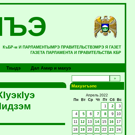
ЛЪЭ
КъБР-м И ПАРЛАМЕНТЫМРЭ ПРАВИТЕЛЬСТВЭМРЭ Я ГАЗЕТ
ГАЗЕТА ПАРЛАМЕНТА И ПРАВИТЕЛЬСТВА КБР
Тхыдэ
Дал Амир и махуэ
Махуэгъэпс
IуэкIуэ
Апрель 2022
Пн
Вт
Ср
Чт
Пт
Сб
Вс
Iидзэм
1
2
3
4
5
6
7
8
9
10
11
12
13
14
15
16
17
18
19
20
21
22
23
24