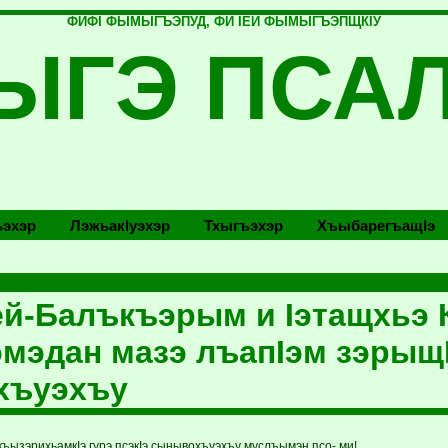
ФИФI ФЫМЫГЪЭПУД, ФИ IЕЙ ФЫМЫГЪЭПЩКIУ
ЫГЭ ПСА
эхэр
Лэжьакlуэхэр
Тхыгъэхэр
Хъыбарегъащlэ
й-Балъкъэрым и Iэтащхьэ К
эмэдан мазэ лъапIэм зэрыщ
 хъуэхъу
къызэрихьамкIэ гурэ псэкIэ сынывохъуэхъу муслъымэн псо- ми!