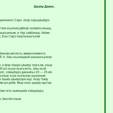
Шыпш Д
аянэ.
женнингс Сарэ. Ахэр зэрыцIыкIурэ
тикэ къулыкъуфIхэр зыIэригъэхьащ.
зыкъуихым, а тIур зэфIэнащ. ИкIэм-
лщ. Езы Сарэ пащтыхьыгъуэм
рбиновэ кислота, микроэлементу
РР, А. Абы къыхащIыкI шхыныгъуэхэр
 и фэр пIащIэ цIыкIуу трагъэж, езыр
35-рэ хъуху къагъэплъ, абы къэб
упс, зэIащIэурэ дакъикъэ 20 — 25-кIэ
. Хьэзыр хъуа хьэлыуэр шыуаным
эшкIэ цIыкIухэри ящI. Ахэр тIэкIу
бэм шэ докIу. Мыр нэхъ щащIу щытар
эм тету чымчыркIэ зэIащIэурэ,
, бинткIэ языж.