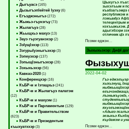
ЦIыхугъэ лъаг
Дыгъуасэ
(165)
зыхэлъым и пс
ДызыгъэпIейтей Iуэху
къабзагъэмрэ 
(6)
республикэм и 
Егъэджэныгъэ
(272)
лэжьакIуэ АфI
Жыжьэ-гъунэгъу
(73)
телецентрым и
нэхъыжьхэм. Д
Жылагъуэ
(28)
адыгэбзэри зэ
Жьыщхьэ махуэ
(13)
отличник цIэ л
Зауэ гъуэгуанэхэр
(2)
Псоми еджэн…
ЗэIущIэхэр
(113)
Зыхыхьэхэр:
ДифI дог
ЗэгурыIуэныгъэхэр
(3)
Зэпеуэхэр
(137)
Фызыхущ
ЗэпыщIэныгъэхэр
(28)
Зэхыхьэхэр
(56)
2022-04-02
Кавказ-2020
(1)
Конференцхэр
Гъэ еджэгъуэр
(16)
хыхьэнущ, Iэщ
КъБР-м и Iэтащхьэ
(241)
ныбжьыщIэхэр, 
КъБР-м и Жылагъуэ палатэм
егъэчэнджащэ,
лъэныкъуэкIэ, 
(12)
студентыгъэр 
КъБР-м и махуэм
(1)
ныбжьыщIэхэр 
КъБР-м и Парламентым
(129)
яхуэгъэмэщIэн
КъБР-м и Правительствэм
«Адыгэ псалъэ
зезыхьэ Къэбэ
(623)
къудамэм и ун
КъБР-м и Президентым
Псоми еджэн…
къыхуатххэр
(3)