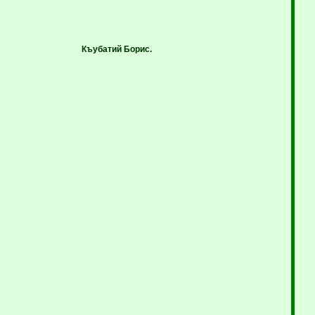
Къубатий
Борис.