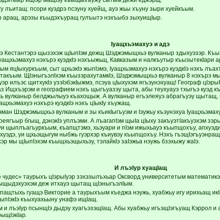
ъэдэлъыр ищIэр мащIэу къыщыхъужу сытым дежи еджэрщ.
у лъитащ: псори куэдрэ псэуну хуейщ, ауэ жьы хъуну зыри хуейкъым.
р аращ, арэзы къыдэхъуращ гулъытэ нэхъыбэ зыхуищIыр.
Iуащхьэмахуэ и адэ
Кестантэрэ щызэхэж щIыпIэм дежщ Шэджэмыщхьэ вулканыр здыхуэзэр. Къызэ
Iуащхьэмахуэ нэхърэ куэдкIэ нэхъыжьщ, Кавказым и налкъутыр къызытекIари 
ым яцIыхуркъым, сыт щхьэкIэ жыпIэмэ, Iуащхьэмахуэ нэхърэ куэдкIэ нэхъ лъа
акъым. ЩIэныгъэлIхэм къызэрахутамкIэ, Шэджэмыщхьэ вулканыр 8 нэхърэ мын
эр илъэс щитхукIэ узэIэбэкIыжмэ, псэуа цIыхухэм ягъэунэхуащ! Географ цIэрыI
аз Ищхъэрэм и географием нэхъ щыгъуазэу щыта, абы теухуауэ тхыгъэ куэд к
 вулканыр белджылыуэ къахощыж. А вулканыр егъэлеяуэ абрагъуэу щытащ, и
ащхьэмахуэ нэхърэ куэдкIэ нэхъ цIыкIу хъужащ.
зэман Шэджэмыщхьэ вулканым и зы къикIыгъуэм и Iэужьу къэунэхуа Iуащхьэмах
реягъыр бгыщ, дэнэкIэ уплъэми. А лъагапIэм щыIа цIыху закъуэтIакъуэхэм зэ
уи щыплъагъуркъым, къапщтэмэ, хьэуари и пIэм ижыхьауэ къыпщохъу, апхуэд
хуэдэ, уи щхьэщыгум ныбжь гуэрхэр къиувэу къыпщохъу. Нэхъ гъэщIэгъуэнращ
эр мы щIыпIэхэм къыщхьэщыхьэу, тэлайкIэ заIэжьа нэужь бзэхыжу жаIэ.
И лъэIур хуащIащ
е чудес» таурыхъ цIэрыIуэр зэхэзылъхьар Оксворд университетым математик
ыщыдэхуэхэм деж итхауэ щытащ щIэныгъэлIым.
ащтыхь гуащэ Викторие а таурыхъым къеджа нэужь, хуабжьу игу ирихьащ икIи
IыпIэкIэ къыхуахьыну унафэ ищIащ.
 и лъэIур псынщIэ дыдэу хуагъэзэщIащ. Абы хуабжьу игъэщIэгъуащ Кэррол и
ыщIэкIар.