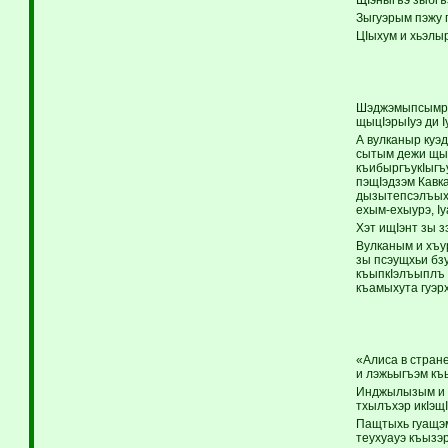
ЩIэныгъэ зыбг
Зыгуэрым пэжу г
ЦIыхум и хьэлы
Шэджэмыпсымрэ 
щыцIэрыIуэ ди 
А вулканыр куэд
сытым дежи щыт
къибыргъукIыгъу
пэщIэдзэм Кавк
дызытепсэлъыхь
ехым-ехыурэ, Iу
Хэт ищIэнт зы 
Вулканым и хъу
зы псэущхьи бз
къыпкIэлъыплъ 
къамыхута гуэрх
«Алиса в стран
и лэжьыгъэм къ
Инджылызым и п
тхылъхэр икIэщ
Пащтыхь гуащэм
теухуауэ къызэр