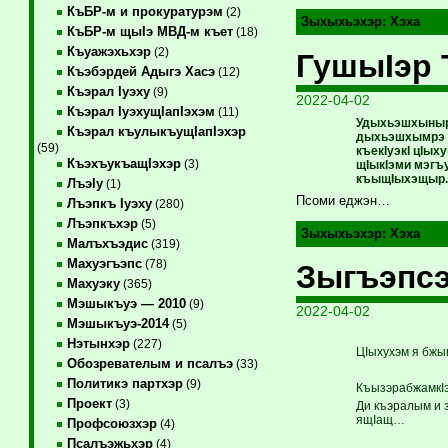
КъБР-м и прокуратурэм
(2)
Зыхыхьэхэр:
Хэха
КъБР-м щыIэ МВД-м къет
(18)
Къуажэхьхэр
(2)
ГушыIэр 
Къэбэрдей Адыгэ Хасэ
(12)
Къэрал Iуэху
(9)
2022-04-02
Къэрал IуэхущIапIэхэм
(11)
Удыхьэшхыныр 
Къэрал къулыкъущIапIэхэр
дыхьэшхымрэ ц
(59)
къекIуэкI цIы
КъэхъукъащIэхэр
(3)
щIыкIэми мэгъу
къыщIыхэщыр.
ЛъэIу
(1)
Псоми еджэн…
Лъэпкъ Iуэху
(280)
Лъэпкъхэр
(5)
Зыхыхьэхэр:
Хэха
Малъхъэдис
(319)
Махуэгъэпс
(78)
Зыгъэпсэ
Махуэку
(365)
Мэшыкъуэ — 2010
(9)
2022-04-02
Мэшыкъуэ-2014
(5)
Нэтынхэр
(227)
ЦIыхухэм я бжы
Обозревателым и псалъэ
(33)
Политикэ партхэр
(9)
КъызэрабжамкIэ,
Проект
(3)
Ди къэралым и 
ящIащ…
Профсоюзхэр
(4)
Псалъэжьхэр
(4)