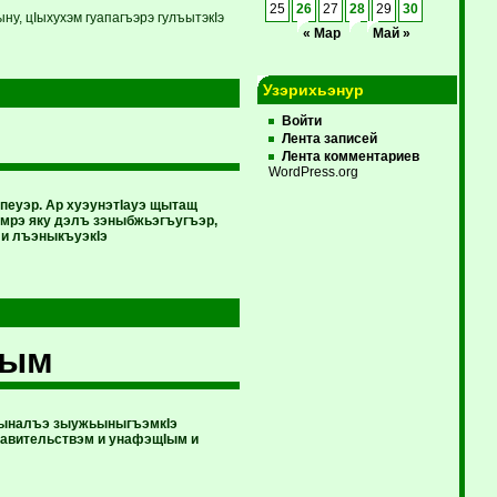
25
26
27
28
29
30
у, цIыхухэм гуапагъэрэ гулъытэкIэ
« Мар
Май »
Узэрихьэнур
Войти
Лента записей
Лента комментариев
WordPress.org
эпеуэр. Ар хуэунэтIауэ щытащ
мрэ яку дэлъ зэныбжьэгъугъэр,
 и лъэныкъуэкIэ
ъым
ЩIыналъэ зыужьыныгъэмкIэ
Правительствэм и унафэщIым и