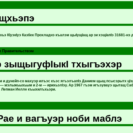
 щхьэпэ
хьэ КIуэкIуэ Казбек Прохладнэ къалэм щыIущIащ ар зи хэщIапIэ 31681-нэ д
и Правительствэм
 зыщыгуфIыкI тхыгъэхэр
 и дунейп-со махуэр илъэс къэс ягъэлъапIэ Данием щыщ псысэрытх цIэ
 мэлыжьыхьым и 2-м — ирихьэлIэу. Ар 1967 гъэм игъэувауэ щытащ Саб
э Лепман Иелле къыхилъхьэри.
Рае и вагъуэр ноби маблэ