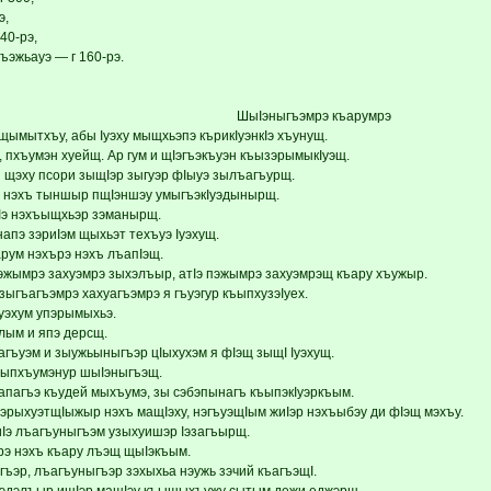
э,
40-рэ,
гъэжьауэ — г 160-рэ.
ШыIэныгъэмрэ къарумрэ
щымытхъу, абы Iуэху мыщхьэпэ кърикIуэнкIэ хъунущ.
, пхъумэн хуейщ. Ар гум и щIэгъэкъуэн къызэрымыкIуэщ.
 щэху псори зыщIэр зыгуэр фIыуэ зылъагъурщ.
л нэхъ тыншыр пщIэншэу умыгъэкIуэдынырщ.
Iэ нэхъыщхьэр зэманырщ.
напэ зэриIэм щыхьэт техъуэ Iуэхущ.
рум нэхърэ нэхъ лъапIэщ.
жымрэ захуэмрэ зыхэлъыр, атIэ пэжымрэ захуэмрэщ къару хъужыр.
ыгъагъэмрэ хахуагъэмрэ я гъуэгур къыпхузэIуех.
уэхум упэрымыхьэ.
ым и япэ дерсщ.
гъуэм и зыужьыныгъэр цIыхухэм я фIэщ зыщI Iуэхущ.
ыпхъумэнур шыIэныгъэщ.
апагъэ къудей мыхъумэ, зы сэбэпынагъ къыпэкIуэркъым.
зэрыхуэтщIыжыр нэхъ мащIэху, нэгъуэщIым жиIэр нэхъыбэу ди фIэщ мэхъу.
уиIэ лъагъуныгъэм узыхуишэр Iэзагъырщ.
рэ нэхъ къару лъэщ щыIэкъым.
гъэр, лъагъуныгъэр зэхыхьа нэужь зэчий къагъэщI.