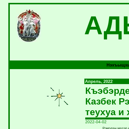
АД
Нэхъыщхь
Апрель, 2022
Къэбэрде
Казбек Р
теухуа и
2022-04-02
Рэмэдан мазэр 