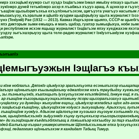
эмрэ зэхэщIыкI куумрэ сыт хуэдэ IэщIагъэми Iэмал имыIэу епхауэ щытын
эукIэмрэ дуней тетыкIэмрэ ахэр я лъабжьэ хъууэ аращ. А щэнхэр и гъуэ
гъащIэм щызыIэригъэхьа ехъулIэныгъэхэм, щигъуэта унагъуэ насыпым л
мызакъуэу, къэралым и щIыпIэ куэдми щыцIэрыIуэу щыта журналист Iэзэ,
эунэ (ТекIуий) Рае (1932 — 2013). Кавказ Ищхъэрэм щыяпэ, СССР-м щыеб
 япэ дикторым зыми емыщхь и макъ щабэр, гуапэр зымыцIыхуа, ноби зы
и республикэм исхэм ящыщу журналист IэщIагъэм япэу хуеджахэм яхэт
хуэдэу зыгъэшэрыуэу щыта теле-радио журналист IэкIуэлъакIуэм хуэфащ
ъапIэри.
ъэлъапIэ
Iемыгъуэжын IэщIагъэ къ
 и кIэм ноблагъэ. ДяпэкIэ цIыкIухэр зрагъэгъуэта есэныгъэхэр къыща
Iагъэрэ щIэныгъэрэ къызыщIахыну еджапIэхэм нэхъ траубыдэу хуежьэн
зы лъэныкъуэкIэ, къапэщылъ Iуэхугъуэхэм егъэпIейтей, Iэнкун ещI, я г
 ар гъащIэм къазэрыщыхуэщхьэпэжыну псори щызэрагъэзахуэ щытыкIэ
«ущIалэху уи дунейщ» жыхуиIэм ещхьу, цIыкIухэр мэпабгъэ щIэх адэ-анэ
зищIысыр къащIэну, цIыхущIэхэм нэIуасэ зыхуащIыну. Арыххэуи, гугъэм
гъащIэщIэм хуокIуэ. Абыхэм щIалэгъуэм хуэзышэ гъуэгум хэлъынкIэ х
ым, щыщIэтIысхьэкIэ зыIууэнкIэ хъуну гугъуехьхэр къызэрызэранэкIын
м» ди хьэщIэщым къедгъэблэгъащ а лэжьыгъэр нэхъыбэу зи пщэ къыдэху
рдей-Балъкъэр къэрал университетым ЩIэтIысхьэным епха Iуэхугъуэх
афэщI, педагогикэ щIэныгъэхэм я кандидат Табыщ Тимур.