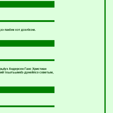
зэ пакIэм хэт дзэлIхэм.
рыIуэ Андерсен Ганс Христиан
ий тхылъымкIэ дунейпсо советым,