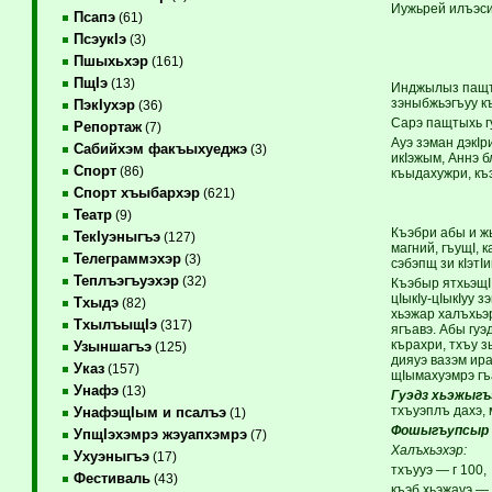
Иужьрей илъэси
Псапэ
(61)
ПсэукIэ
(3)
Пшыхьхэр
(161)
ПщIэ
(13)
Инджылыз пащты
зэныбжьэгъуу к
ПэкIухэр
(36)
Сарэ пащтыхь г
Репортаж
(7)
Ауэ зэман дэкIр
Сабийхэм факъыхуеджэ
(3)
икIэжым, Аннэ 
Спорт
(86)
къыдахужри, къ
Спорт хъыбархэр
(621)
Театр
(9)
Къэбри абы и ж
ТекIуэныгъэ
(127)
магний, гъущI, 
Телеграммэхэр
(3)
сэбэпщ зи кIэтI
Теплъэгъуэхэр
(32)
Къэбыр ятхьэщI,
цIыкIу-цIыкIуу 
Тхыдэ
(82)
хьэжар халъхьэр
ТхылъыщIэ
(317)
ягъавэ. Абы гуэ
кърахри, тхъу з
Узыншагъэ
(125)
дияуэ вазэм ира
Указ
(157)
щIымахуэмрэ гъ
Унафэ
(13)
Гуэдз хьэжыгъ
тхъуэплъ дахэ, 
УнафэщIым и псалъэ
(1)
Фошыгъупсыр 
УпщIэхэмрэ жэуапхэмрэ
(7)
Халъхьэхэр:
Ухуэныгъэ
(17)
тхъууэ — г 100,
Фестиваль
(43)
къэб хьэжауэ — 