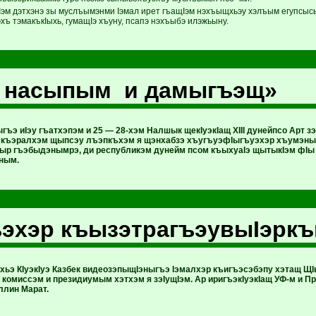
Iэм дэтхэнэ зы муслъымэнми Iэмал ирет гъащIэм нэхъыщхьэу хэлъым егупсысын
эхъ тэмакъкIыхь, гумащIэ хъуну, псапэ нэхъыбэ илэжьыну.
 насыпым и дамыгъэщ»
ъэ иIэу гъатхэпэм и 25 — 28-хэм Налшык щекIуэкIащ XIII дунейпсо Арт з
 къэралхэм щыпсэу лъэпкъхэм я щэнхабзэ хъугъуэфIыгъуэхэр хъумэны
ыр гъэбыдэнымрэ, ди республикэм дунейм псом къыхуаIэ щытыкIэм фIы
ным.
ъэхэр къызэтрагъэувыIэрк
щхьэ КIуэкIуэ Казбек видеозэпыщIэныгъэ Iэмалхэр къигъэсэбэпу хэтащ 
 комиссэм и президиумым хэтхэм я зэIущIэм. Ар иригъэкIуэкIащ УФ-м и 
ллин Марат.