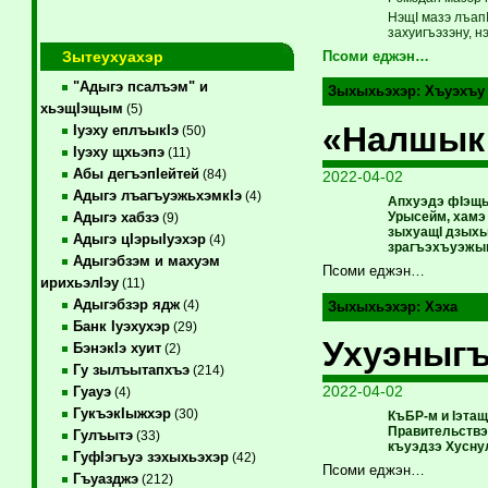
НэщI мазэ лъап
захуигъэзэну, н
Зытеухуахэр
Псоми еджэн…
"Адыгэ псалъэм" и
Зыхыхьэхэр:
Хъуэхъу
хьэщIэщым
(5)
«Налшык
Iуэху еплъыкIэ
(50)
Iуэху щхьэпэ
(11)
Абы дегъэпIейтей
(84)
2022-04-02
Адыгэ лъагъуэжьхэмкIэ
(4)
Апхуэдэ фIэщыг
Урысейм, хамэ
Адыгэ хабзэ
(9)
зыхуащI дзыхь
Адыгэ цIэрыIуэхэр
(4)
зрагъэхъуэжы
Адыгэбзэм и махуэм
Псоми еджэн…
ирихьэлIэу
(11)
Адыгэбзэр ядж
(4)
Зыхыхьэхэр:
Хэха
Банк Iуэхухэр
(29)
Ухуэныг
БэнэкIэ хуит
(2)
Гу зылъытапхъэ
(214)
2022-04-02
Гуауэ
(4)
ГукъэкIыжхэр
(30)
КъБР-м и Iэта
Правительствэ
Гулъытэ
(33)
къуэдзэ Хусну
ГуфIэгъуэ зэхыхьэхэр
(42)
Псоми еджэн…
Гъуазджэ
(212)