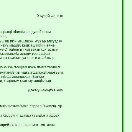
Хъурей Феликс.
рыщIэкIамкIи, ар дуней псом
аращ!
хъшэщ икIи мэщэщэж. Ауэ ар апхуэдэу
эхъ мащIэу къикIащ икIи и еянэ
уэ Страбон и тхыгъэхэм (ди эрэм и
ъызэзынэкIа алыдж географщ)
 зы къикIыгъуэ къэс и лъабжьэр
уэ къэзыгъэщIам нэхъ лъагэ хъуну?!
рыжаIэмкIэ, зы макъи щызэхэпхыркъым,
изкIэ даущыншэщи. Зыгуэр
и, хьэршым къикIыу, зищIысыр
Дохъушокъуэ
Синэ.
эмкIэ щезыгъэджа Кэррол Льюисщ. Ар
 Кэррол и Iэдакъэ къыщIэкIа адрей
 адрей тхылъ псори математикэм