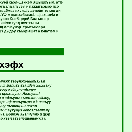
 хуей хьэл-щэнхэм ящыщкъым, атIэ
гугъэлъагъуэу, и пэжыгъэмрэ псэ
ъабжьэ яхуищIу дунейм тетащ ди
 УФ-м щэнхабзэмкIэ щIыхь зиIэ и
гъуанэ Къэбэрдей-Балъкъэр
мыщIэж куэд яхэткъым
ащ АфIэунэр. Урысыбзэри
э дыдэу къыфIащат а IэнатIэм и
ыхэфх
пщытэж гъэунэхуныгъэхэм
ущ. Балигъ гъащIэм хыхьэну
ъуэгур здаунэтIынум
 ирегъэувэ. НэгъуэщI
м я абгъуэм къилъэтыкIыну,
рэ щIалэгъуэмрэ я Iэпэгъуу
ъуну лъэпощхьэпохэр
ум теухуауэ депсэлъылIэну
э, Бэрбэч ХьэтIутIэ и цIэр
эр къызэгъэпэщынымкIэ и