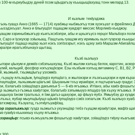
 100-м къриубыдэу дуней псом щIыдагъэу къыщыщIахуащ тонн мелард 13.
И хьэлым текIуэдэжа
хь гуащэ Аннэ (1665 — 1714) хуабжьу ныбжьэгъу пэж хуэхъуат и фрейлинэ Д
ъызэдэхъуат. Аннэ и блыгущIэт пщащэм хуидэрт миссис МорликIэ къеджэу.
уащэм зэриныбжьэгъур къигъэсэбэпри, абы и щхьэгъусэ герцог Мальборэ поли
и, Сарэ и Iуэхухэр зэIыхьащ. Пащтыхь гуащэм игу иримыхь хьэл гуэрхэр къыщы
блыгущIэт пщащэ ищIар хьэл нэхъ зэпIэзэрыт, нэхъ щэху зиIэ Маршэм Абигай
эралри ирагъэбгынауэ щытащ.
Къэб хьэлыуэ
ылэри цIыхум и дежкIэ сэбэпышхуэщ. Къэб жылэм хэлъщ белок, каротин, аско
калий, кальций, фосфор нэгъуэщIхэри. Езы къэбым хэлъщ витамину С, В1, В2, 
ий, жьэжьей, тхьэмщIыгъу узхэмкIэ.
 гъущэу ялъэщIыж, IупщIэурэ яупщIатэ, и жылэхэри и лъэхъыцхэри и кум кърах,
зэпаупщIри, лыхьэжым щIагъэкI. Шыуаным тхъу иракIэри, и пщтырагъыр градус 
и, бэлагъкIэ зэIащIэурэ дакъикъи 5 — 6-кIэ ягъажьэ. ИтIанэ, абы хакIэ фошыгъ
дз хьэжыгъэ гъэжьа хакIутэри, бэлагъкIэ зэпымыууэ япщурэ Iув хъуху ягъажьэ
ыщыхуа Iэнэм тралъхьэ, я Iэм дагъэ щахуэри, ар фIыуэ яубэ. Ямыубэу дэ хуэдиз I
лъхьэ, яубар мыупщIыIущэ щIыкIэ IупщIэурэ сэкIэ зэпагъэж. Къэб хьэлыуэ хуа
атхэмрэщ. Къэуатщ, гъэткIугъуафIэщ.
эр зэрагъажьэр:
гуэдз хьэжыгъэ ухуэнщIар тебэ гъущэм иракIутэри, мафIэ щаб
мэ гуакIуэ къыхихыу хъуху ягъажьэ.
зэращIыр:
псывэ къэкъуалъэм фошыгъур хакIутэри, зэIащIэурэ ткIуху къагъавэ
г 300,