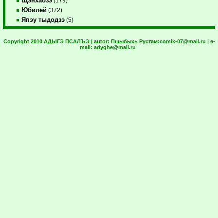
Щэнхабзэ
(179)
Юбилей
(372)
Япэу тыдодзэ
(5)
Copyright 2010 АДЫГЭ ПСАЛЪЭ | autor:
Пщыбыхь Рустам:
comik-07@mail.ru
| e-
mail:
adyghe@mail.ru