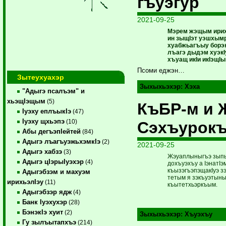
гъуэгур
2021-09-25
Мэрем жэщым ирих
ин зыщIэт уэшхымр
хуабжьагъыу борэ
лъагэ дыдэм хуэкI
хъуащ икIи икIэщI
Псоми еджэн…
Зытеухуахэр
Зыхыхьэхэр:
Хэха
"Адыгэ псалъэм" и
хьэщIэщым
(5)
КъБР-м и 
Iуэху еплъыкIэ
(47)
Iуэху щхьэпэ
(10)
Сэхъурокъ
Абы дегъэпIейтей
(84)
Адыгэ лъагъуэжьхэмкIэ
(2)
2021-09-25
Адыгэ хабзэ
(3)
Жэуаплыныгъэ зыпыл
Адыгэ цIэрыIуэхэр
(4)
дохъуэхъу а IэнатIэ
къызэгъэпэщакIуэ зэ
Адыгэбзэм и махуэм
тетым я зэкъуэтыныг
ирихьэлIэу
(11)
къытетхьэркъым.
Адыгэбзэр ядж
(4)
Банк Iуэхухэр
(28)
БэнэкIэ хуит
(2)
Зыхыхьэхэр:
Хъуэхъу
Гу зылъытапхъэ
(214)