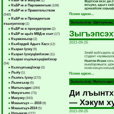
КъБР-м и махуэм
(1)
Журтхэм яхэс ди л
яхъумэ, адыгэ хаб
КъБР-м и Парламентым
(108)
щэнхабзэм зэрыщIа
КъБР-м и Правительствэм
Псоми еджэн…
(540)
КъБР-м и Президентым
Зыхыхьэхэр:
Щикъухьащ 
къыхуатххэр
(1)
КъБР-м и прокуратурэм
(2)
Зыгъэпсэх
КъБР-м щыIэ МВД-м къет
(17)
Къуажэхьхэр
(2)
2021-09-25
Къэбэрдей Адыгэ Хасэ
(12)
Къэрал Iуэху
(9)
Зэчий зыбгъэдэлъ цI
Къэрал IуэхущIапIэхэм
(11)
студент «хуэмыхух
Къэрал къулыкъущIапIэхэр
Ньютон Исаак
нэхъ 
(54)
къиубэрэжьати, щIэ
КъэхъукъащIэхэр
(3)
псом нэхърэ нэхъыф
ЛъэIу
(1)
Псоми еджэн…
Лъэпкъ Iуэху
(272)
Зыхыхьэхэр:
Малъхъэдис
Лъэпкъхэр
(5)
Малъхъэдис
(284)
Ди лъынтх
Махуэгъэпс
(73)
Махуэку
(343)
— Хэкум х
Мэшыкъуэ — 2010
(9)
Мэшыкъуэ-2014
(5)
2021-09-25
Нэтынхэр
(227)