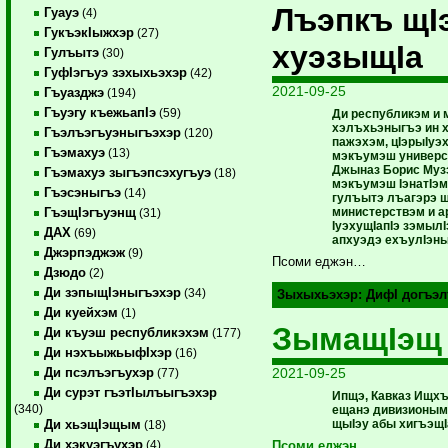
Лъэпкъ щI
Гуауэ
(4)
ГукъэкIыжхэр
(27)
хуэзыщIа
Гулъытэ
(30)
ГуфIэгъуэ зэхыхьэхэр
(42)
2021-09-25
Гъуазджэ
(194)
Гъуэгу къежьапIэ
(59)
Ди республикэм и
хэлъхьэныгъэ ин х
Гъэлъэгъуэныгъэхэр
(120)
пажэхэм, цIэрыIуэ
Гъэмахуэ
(13)
мэкъумэш универси
Джыназ Борис Муз
Гъэмахуэ зыгъэпсэхугъуэ
(18)
мэкъумэш IэнатIэм
Гъэсэныгъэ
(14)
гулъытэ лъагэрэ щ
министерствэм и 
ГъэщIэгъуэнщ
(31)
IуэхущIапIэ зэмыл
ДАХ
(69)
апхуэдэ ехъулIэн
Джэрпэджэж
(9)
Псоми еджэн…
Дзюдо
(2)
Ди зэпыщIэныгъэхэр
(34)
Зыхыхьэхэр:
ДифI догъэл
Ди куейхэм
(1)
ЗымащIэщ
Ди къуэш республикэхэм
(177)
Ди нэхъыжьыфIхэр
(16)
2021-09-25
Ди псэлъэгъухэр
(77)
Ди сурэт гъэтIылъыгъэхэр
Ипщэ, Кавказ Ищх
(340)
ещанэ дивизионым)
щыIэу абы хигъэщI
Ди хьэщIэщым
(18)
Ди хэкуэгъухэр
(4)
Псоми еджэн…