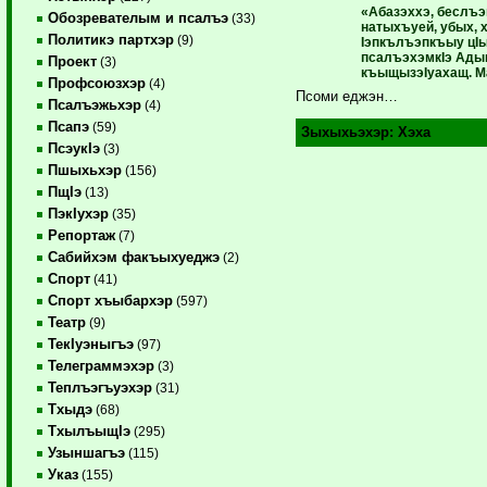
«Абазэххэ, беслъэ
Обозревателым и псалъэ
(33)
натыхъуей, убых, 
Политикэ партхэр
(9)
Iэпкълъэпкъыу цIы
псалъэхэмкIэ Ады
Проект
(3)
къыщызэIуахащ. М
Профсоюзхэр
(4)
Псоми еджэн…
Псалъэжьхэр
(4)
Псапэ
(59)
Зыхыхьэхэр:
Хэха
ПсэукIэ
(3)
Пшыхьхэр
(156)
ПщIэ
(13)
ПэкIухэр
(35)
Репортаж
(7)
Сабийхэм факъыхуеджэ
(2)
Спорт
(41)
Спорт хъыбархэр
(597)
Театр
(9)
ТекIуэныгъэ
(97)
Телеграммэхэр
(3)
Теплъэгъуэхэр
(31)
Тхыдэ
(68)
ТхылъыщIэ
(295)
Узыншагъэ
(115)
Указ
(155)