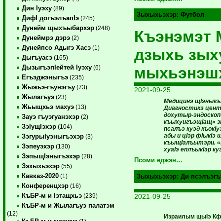
Дин Iуэху
(89)
Зыхыхьэхэр:
Футбол
ДифI догъэлъапIэ
(245)
Дунейм щыхъыбархэр
(248)
Къэнэмэт 
Дунеймрэ дэрэ
(2)
Дунейпсо Адыгэ Хасэ
(1)
дзыхь зы
Дыгъуасэ
(165)
ДызыгъэпIейтей Iуэху
мыхьэнэшх
(6)
Егъэджэныгъэ
(235)
Жыжьэ-гъунэгъу
(73)
2021-09-25
Жылагъуэ
(23)
Медицинэ щIэныгъ
Жьыщхьэ махуэ
(13)
Диагностикэ центр
дохутыр-эндоскоп
Зауэ гъуэгуанэхэр
(2)
къыхуигъэщIащ» з
ЗэIущIэхэр
(104)
псалъэ куэд къок
абы и цIэр фIыкIэ
ЗэгурыIуэныгъэхэр
(3)
къыщIалъытэри. «
Зэпеуэхэр
(130)
хуаIэ еплъыкIэр к
ЗэпыщIэныгъэхэр
(28)
Псоми еджэн…
Зэхыхьэхэр
(55)
Кавказ-2020
(1)
Зыхыхьэхэр:
Ди псэлъэгъ
Конференцхэр
(16)
КъБР-м и Iэтащхьэ
2021-09-25
(239)
КъБР-м и Жылагъуэ палатэм
(12)
Израилым щыIэ Кфа