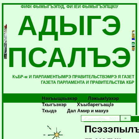
ФИФI ФЫМЫГЪЭПУД, ФИ IЕЙ ФЫМЫГЪЭПЩКIУ
АДЫГЭ
ПСАЛЪЭ
КъБР-м И ПАРЛАМЕНТЫМРЭ ПРАВИТЕЛЬСТВЭМРЭ Я ГАЗЕТ
ГАЗЕТА ПАРЛАМЕНТА И ПРАВИТЕЛЬСТВА КБР
Нэхъыщхьэхэр
Лэжьакlуэхэр
Тхыгъэхэр
Хъыбарегъащlэ
Тхыдэ
Дал Амир и махуэ
Сентябрь, 2021
Псэзэпылъ