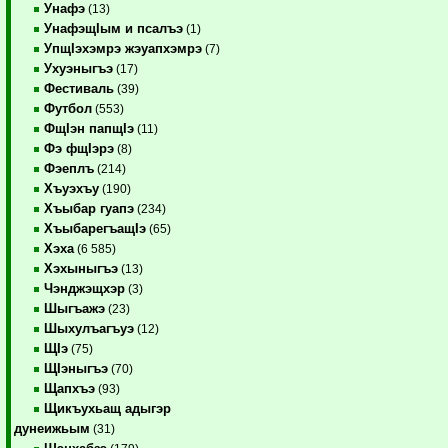
Унафэ
(13)
УнафэщIым и псалъэ
(1)
УпщIэхэмрэ жэуапхэмрэ
(7)
Ухуэныгъэ
(17)
Фестиваль
(39)
Футбол
(553)
ФщIэн папщIэ
(11)
Фэ фщIэрэ
(8)
Фэеплъ
(214)
Хъуэхъу
(190)
Хъыбар гуапэ
(234)
ХъыбарегъащIэ
(65)
Хэха
(6 585)
Хэхыныгъэ
(13)
Чэнджэщхэр
(3)
Шыгъажэ
(23)
Шыхулъагъуэ
(12)
ЩIэ
(75)
ЩIэныгъэ
(70)
Щапхъэ
(93)
Щикъухьащ адыгэр
дунеижьым
(31)