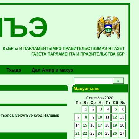
ЛЪЭ
КъБР-м И ПАРЛАМЕНТЫМРЭ ПРАВИТЕЛЬСТВЭМРЭ Я ГАЗЕТ
ГАЗЕТА ПАРЛАМЕНТА И ПРАВИТЕЛЬСТВА КБР
Тхыдэ
Дал Амир и махуэ
Махуэгъэпс
Сентябрь 2020
Пн
Вт
Ср
Чт
Пт
Сб
Вс
1
2
3
4
5
6
гъэпса Iуэхугъуэ куэд Налшык
7
8
9
10
11
12
13
14
15
16
17
18
19
20
21
22
23
24
25
26
27