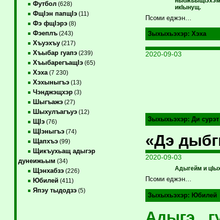
ныбжьыщIэхэм 
Футбол
(628)
икIынущ.
ФщIэн папщIэ
(11)
Псоми еджэн…
Фэ фщIэрэ
(8)
Фэеплъ
(243)
Зыхыхьэхэр:
Хэха
Хъуэхъу
(217)
Хъыбар гуапэ
(239)
2020-09-03
ХъыбарегъащIэ
(65)
Хэха
(7 230)
Хэхыныгъэ
(13)
Чэнджэщхэр
(3)
Шыгъажэ
(27)
Шыхулъагъуэ
(12)
Зыхыхьэхэр:
Ди сурэт
ЩIэ
(76)
ЩIэныгъэ
(74)
«Дэ дыб
Щапхъэ
(99)
Щикъухьащ адыгэр
2020-09-03
дунеижьым
(34)
Адыгейм и цIых
Щэнхабзэ
(226)
Псоми еджэн…
Юбилей
(411)
Япэу тыдодзэ
(5)
Зыхыхьэхэр:
Юбилей
Адыгэ г