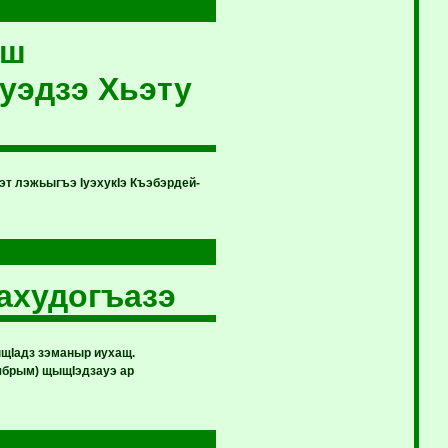
эш
уэдзэ Хьэту
т лэжьыгъэ IуэхукIэ Къэбэрдей-
ахудогъазэ
ыщIадз зэманыр иухащ.
ябрым) щыщIэдзауэ ар