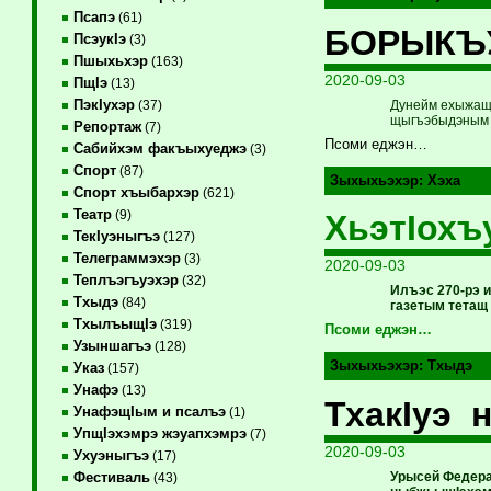
Псапэ
(61)
БОРЫКЪУ
ПсэукIэ
(3)
Пшыхьхэр
(163)
2020-09-03
ПщIэ
(13)
ПэкIухэр
Дунейм ехыжащ 
(37)
щыгъэбыдэным х
Репортаж
(7)
Псоми еджэн…
Сабийхэм факъыхуеджэ
(3)
Спорт
(87)
Зыхыхьэхэр:
Хэха
Спорт хъыбархэр
(621)
Театр
(9)
ХьэтIохъ
ТекIуэныгъэ
(127)
Телеграммэхэр
(3)
2020-09-03
Теплъэгъуэхэр
(32)
Илъэс 270-рэ 
Тхыдэ
(84)
газетым тетащ 
ТхылъыщIэ
(319)
Псоми еджэн…
Узыншагъэ
(128)
Зыхыхьэхэр:
Тхыдэ
Указ
(157)
Унафэ
(13)
ТхакIуэ
УнафэщIым и псалъэ
(1)
УпщIэхэмрэ жэуапхэмрэ
(7)
2020-09-03
Ухуэныгъэ
(17)
Урысей Федера
Фестиваль
(43)