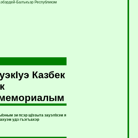
Къэбэрдей-Балъкъэр Республикэм
экIуэ Казбек
к
 мемориалым
ным зи псэр щIэзыта зауэлIхэм я
махуэм удз гъэгъахэр