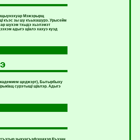
къыщыунэхуар Мэжэрырщ
ощI къэс зы шу къыхашурэ. Урысейм
усар шухэм тхыдэ хьэлэмэт
эхэм адыгэ щIалэ хахуэ куэд
э
 академием щеджэрт), Бытырбыху
рыкIащ сурэтыщI щIалэр. Адыгэ
аугъэтыр зыхуагъэфэщахэр Къэзан