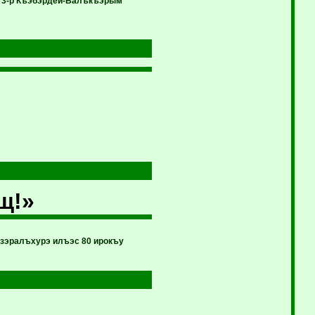
у 3-р Къэбэрдей-Балъкъэрым
щ!»
ызэралъхурэ илъэс 80 ирокъу