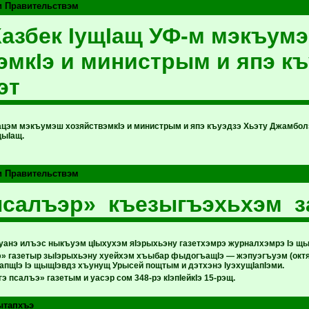
и Правительствэм
 Казбек IущIащ УФ-м мэкъум
эмкIэ и министрым и япэ къ
эт
цэм мэкъумэш хозяйствэмкIэ и министрым и япэ къуэдзэ Хьэту Джамболэ
ыIащ.
и Правительствэм
салъэр» къезыгъэхьхэм з
тIуанэ илъэс ныкъуэм цIыхухэм яIэрыхьэну газетхэмрэ журналхэмрэ Iэ щ
» газетыр зыIэрыхьэну хуейхэм хъыбар фыдогъащIэ — жэпуэгъуэм (окт
апщIэ Iэ щыщIэвдз хъунущ Урысей пощтым и дэтхэнэ IуэхущIапIэми.
э псалъэ» газетым и уасэр сом 348-рэ к
I
эп
I
ейк
I
э 15-рэщ.
ытапхъэ