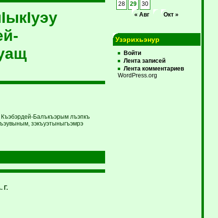
28
29
30
IыкIуэу
« Авг
Окт »
ей-
Узэрихьэнур
уащ
Войти
Лента записей
Лента комментариев
WordPress.org
щ Къэбэрдей-Балъкъэрым лъэпкъ
р гъэувыным, зэкъуэтыныгъэмрэ
 Г.