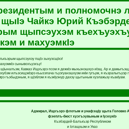
резидентым и полномочнэ л
щыIэ Чайкэ Юрий Къэбэрд
рым щыпсэухэм къехъуэхъ
кэм и махуэмкIэ
ъкъэрым щыпсэухэу пщIэ зыхуэсщIхэ!
махуэмкIэ сынывохъуэхъу!
щIыналъэм, Кавказ Ищхъэрэ псом я дежкIэ мыхьэнэшхуэ иIэщ. Ар и дамыгъэ
Iыхубэм илъэсищэкIэрэ къызэпача гъуэгуанэшхуэм икIи гугъум, я къэралыгъуэ
мрэ гъэбыдэным, я щIэблэм я къэкIуэнур дахэу щытыным хуэлажьэу къакIуам.
Адмирал, Ищхъэрэ флотым и унафэщIу щыта Головко А.
фэеплъ-бюст хуэгъэувыным и IуэхукIэ
Къэбэрдей-Балъкъэр Республикэм
и Iэтащхьэм и Указ