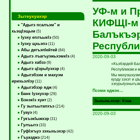
УФ-м и П
Зытеухуахэр
КИФЩI-м 
"Адыгэ псалъэм" и
Балъкъэ
хьэщIэщым
(5)
Iуэху еплъыкIэ
(50)
Республи
Iуэху щхьэпэ
(11)
Абы дегъэпIейтей
(84)
Адыгэ лъагъуэжьхэмкIэ
2020-09-03
(4)
Адыгэ хабзэ
(9)
«Къэбэрдей-Бал
Адыгэ цIэрыIуэхэр
(4)
Республикэм и 
Адыгэбзэм и махуэм
Мы махуэшхуэм 
куэду зэхэт и ц
ирихьэлIэу
(11)
зэгурыIуэныгъэ
Адыгэбзэр ядж
(4)
Псоми еджэн…
Банк Iуэхухэр
(29)
БэнэкIэ хуит
(2)
Зыхыхьэхэр:
Хэха
Гу зылъытапхъэ
(214)
Гуауэ
(4)
2020-09-03
ГукъэкIыжхэр
(31)
Гулъытэ
(33)
ГуфIэгъуэ зэхыхьэхэр
(42)
Гъуазджэ
(214)