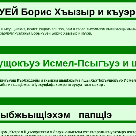
ЕЙ Борис Хъызыр и къуэр
цIыху щыпкъэ, юрист, IэщIагъэлI Iэзэ, бэм я сэбэп зыхэлъхэм къащхьэщыжыны
ьэлэлу хуэлэжьа Борыкъуей Борис Хъызыр и къуэр.
ущокъуэ Исмел-Псыгъуэ и 
ирикъуащ Къэбэрдейм и тхыдэм щыцIэрыIуэ пщы ХьэтIохъущокъуэ Исмел
абы и гъащIэмрэ и IуэхущIафэхэмрэ ятеухуа тхыгъэхэр .
 ныбжьыщIэхэм папщIэ
цэм, Къэрал Щхьэхуитхэм я Зэгухьэныгъэм хэт къэралыгъуэхэмрэ нэгъу