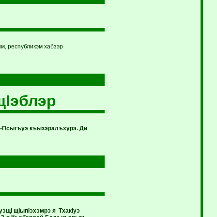
м, республикэм хабзэр
щIэблэр
-Псыгъуэ къызэралъхурэ. Ди
эщI щIыпIэхэмрэ я ТхакIуэ