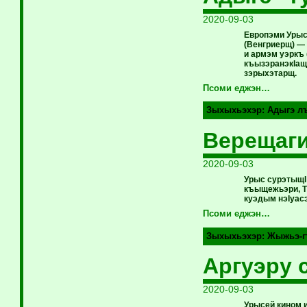
2020-09-03
Европэми Урыс
(Венгриерщ) — 
и армэм уэркъ
къызэранэкIащ
зэрыхэтарщ.
Псоми еджэн…
Зыхыхьэхэр:
Адыгэ л
Верещаг
2020-09-03
Урыс сурэтыщI
къыщежьэри, Т
куэдым нэIуас
Псоми еджэн…
Зыхыхьэхэр:
Жыжьэ-г
Аргуэру 
2020-09-03
Урысей кином 