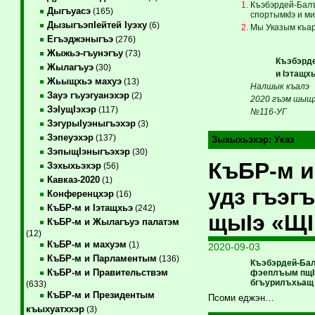
Къэбэрдей-Балъ
Дыгъуасэ
(165)
спортымкIэ и м
ДызыгъэпIейтей Iуэху
(6)
Мы Указым къар
Егъэджэныгъэ
(276)
Жыжьэ-гъунэгъу
(73)
Къэбэрдей-Б
Жылагъуэ
(30)
и Iэта
Жьыщхьэ махуэ
(13)
Налшык къалэ
Зауэ гъуэгуанэхэр
(2)
2020 гъэм шыщх
ЗэIущIэхэр
(117)
№116-УГ
ЗэгурыIуэныгъэхэр
(3)
Зэпеуэхэр
(137)
Зыхыхьэхэр:
Указ
ЗэпыщIэныгъэхэр
(30)
КъБР-м и
Зэхыхьэхэр
(56)
Кавказ-2020
(1)
удз гъэг
Конференцхэр
(16)
КъБР-м и Iэтащхьэ
(242)
щыIэ «Щ
КъБР-м и Жылагъуэ палатэм
(12)
КъБР-м и махуэм
(1)
2020-09-03
КъБР-м и Парламентым
(136)
Къэбэрдей-Бал
КъБР-м и Правительствэм
фэеплъым пщIэ
бгъурилъхьащ
(633)
КъБР-м и Президентым
Псоми еджэн…
къыхуатххэр
(3)