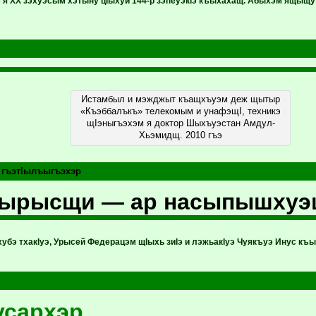
я ХХ зэхуэсым хэтыну цIыхуи 144-р зэпеуэкIэ къыхахащ. Абыхэм ящыщ
Истамбыл и мэжджыт къащхъуэм деж щытыр
«Къэббалъкъ» телекомым и унафэщI, техникэ
щIэныгъэхэм я доктор Шыхъуэстан Амдул-
Хьэмидщ. 2010 гъэ
 гъэтIылъыгъэхэр
гырысщи — ар насыпышхуэ
убэ тхакIуэ, Урысей Федерацэм щIыхь зиIэ и лэжьакIуэ Чуякъуэ Инус къ
усархэр