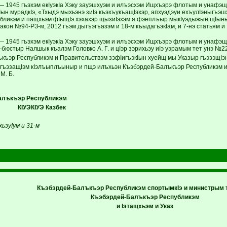
— 1945 гъэхэм екIуэкIа Хэку зауэшхуэм и илъэсхэм Ищхъэрэ флотым и унафэщI
н мурадкIэ, «Тхыдэ мыхьэнэ зиIэ къэхъукъащIэхэр, апхуэдэуи ехъулIэныгъэшх
бликэм и пащхьэм фIыщIэ хэхахэр щызиIэхэм я фэеплъыр мыкIуэдыжын щIыны
акон №94-РЗ-м, 2012 гъэм дыгъэгъазэм и 18-м къыдагъэкIам, и 7-нэ статьям и 
— 1945 гъэхэм екIуэкIа Хэку зауэшхуэм и илъэсхэм Ищхъэрэ флотым и унафэщ
бюстыр Налшык къалэм Головко А. Г. и цIэр зэрихьэу иIэ уэрамым тет унэ №2
къэр Республикэм и Правительствэм зэфIигъэкIын хуейщ мы Указыр гъэзэщIэны
гъэзащIэм кIэлъыплъыныр и пщэ илъхьэн Къэбэрдей-Балъкъэр Республикэм 
М. Б.
лъкъэр Республикэм
 КIУЭКIУЭ Казбек
ьэуIум и 31-м
Къэбэрдей-Балъкъэр Республикэм спортымкIэ и министрым 
Къэбэрдей-Балъкъэр Республикэм
и Iэтащхьэм и Указ