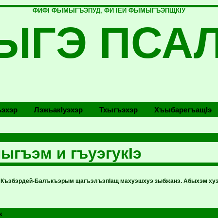
ФИФI ФЫМЫГЪЭПУД, ФИ IЕЙ ФЫМЫГЪЭПЩКIУ
ЫГЭ ПСА
эхэр
Лэжьакlуэхэр
Тхыгъэхэр
Хъыбарегъащlэ
гъэм и гъуэгукIэ
м Къэбэрдей-Балъкъэрым щагъэлъэпIащ махуэшхуэ зыбжанэ. Абыхэм хуэ
ж