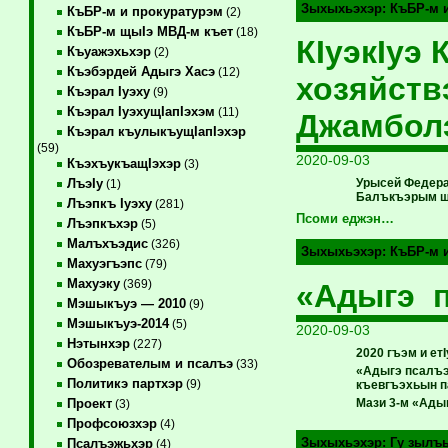
Зыхыхьэхэр:
КъБР-м 
КъБР-м и прокуратурэм
(2)
КъБР-м щыIэ МВД-м къет
(18)
КIуэкIуэ
Къуажэхьхэр
(2)
Къэбэрдей Адыгэ Хасэ
(12)
хозяйств
Къэрал Iуэху
(9)
Къэрал IуэхущIапIэхэм
(11)
Джамбол
Къэрал къулыкъущIапIэхэр
(59)
2020-09-03
КъэхъукъащIэхэр
(3)
Урысей Федера
ЛъэIу
(1)
Балъкъэрым щ
Лъэпкъ Iуэху
(281)
Псоми еджэн…
Лъэпкъхэр
(5)
Малъхъэдис
(326)
Зыхыхьэхэр:
КъБР-м 
Махуэгъэпс
(79)
Махуэку
(369)
«Адыгэ п
Мэшыкъуэ — 2010
(9)
Мэшыкъуэ-2014
(5)
2020-09-03
Нэтынхэр
(227)
2020 гъэм и е
Обозревателым и псалъэ
(33)
«Адыгэ псалъэ
Политикэ партхэр
(9)
къевгъэхьын п
Мази 3-м «Адыг
Проект
(3)
Профсоюзхэр
(4)
Зыхыхьэхэр:
Гу зылъ
Псалъэжьхэр
(4)