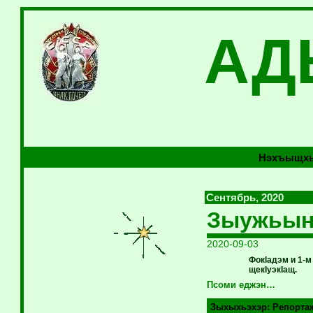
АД
Нэхъыщхь
Сентябрь, 2020
Зыужьыны
2020-09-03
ФокIадэм и 1-
щекIуэкIащ.
Псоми еджэн…
Зыхыхьэхэр:
Репорта