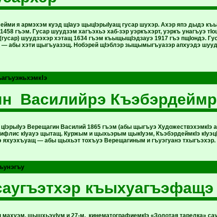
ейми я армэхэм куэд щIауэ щыцIэрыIуащ гусар шухэр. Ахэр япэ дыдэ 
1458 гъэм. Гусар шуудзэм хагъэхьэ хаб-зэр уэркъхэрт, уэркъ унагъуэ тI
 (гусар) шуудзэхэр хэтащ 1634 гъэм къыщыщIэдзауэ 1917 гъэ пщIондэ. Г
 — абы хэти щыгъуазэщ. Нобэрей щIэблэр зыщымыгъуазэр апхуэдэ шуудз
ъагъуэжьхэмкIэ
ин Василийрэ Къэбэрдеймр
 цIэрыIуэ Верещагин Василий 1865 гъэм (абы щыгъуэ ХудожествэхэмкIэ
ифлис кIуауэ щытащ. Куржым и щыхьэрым щыкIуэм, КъэбэрдеймкIэ кIуэцI
э яхуэхъуащ — абы щыхьэт тохъуэ Верещагиным и гъуэгуанэ тхыгъэхэр.
ъунэгъу
саугъэтхэр къыхуагъэфащэ
и махуэм, шыщхьэуIум и 27-м, кинематографиемкIэ «Золотая тарелка» с