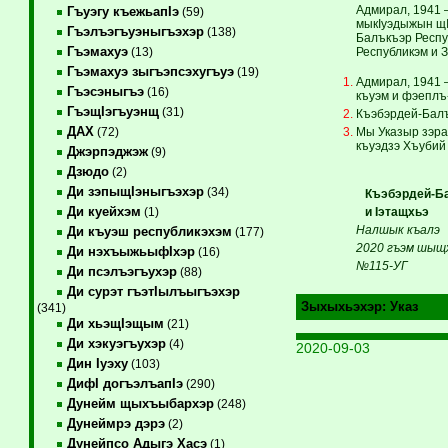
Адмирал, 1941 
Гъуэгу къежьапIэ
(59)
мыкIуэдыжын щIы
Гъэлъэгъуэныгъэхэр
(138)
Балъкъэр Респу
Гъэмахуэ
Республикэм и З
(13)
Гъэмахуэ зыгъэпсэхугъуэ
(19)
Адмирал, 1941 
Гъэсэныгъэ
(16)
къуэм и фэеплъ-
ГъэщIэгъуэнщ
(31)
Къэбэрдей-Балъ
ДАХ
Мы Указыр зэра
(72)
къуэдзэ Хъубий 
Джэрпэджэж
(9)
Дзюдо
(2)
Ди зэпыщIэныгъэхэр
(34)
Къэбэрдей-Ба
Ди куейхэм
и Iэтащхьэ
(1)
Налшык къалэ
Ди къуэш республикэхэм
(177)
2020 гъэм шыщх
Ди нэхъыжьыфIхэр
(16)
№115-УГ
Ди псэлъэгъухэр
(88)
Ди сурэт гъэтIылъыгъэхэр
Зыхыхьэхэр:
Указ
(341)
Ди хьэщIэщым
(21)
Ди хэкуэгъухэр
(4)
2020-09-03
Дин Iуэху
(103)
ДифI догъэлъапIэ
(290)
Дунейм щыхъыбархэр
(248)
Дунеймрэ дэрэ
(2)
Дунейпсо Адыгэ Хасэ
(1)