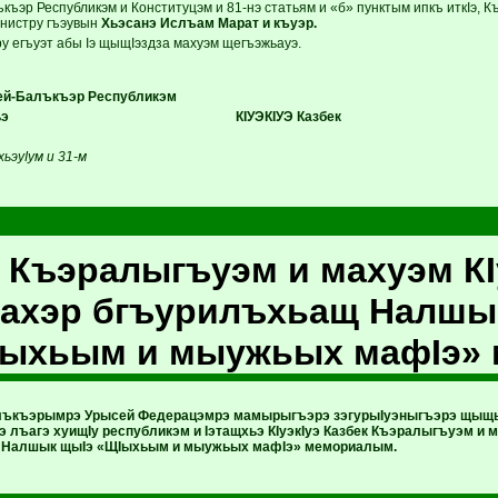
къэр Республикэм и Конституцэм и 81-нэ статьям и «б» пунктым ипкъ иткIэ, 
инистру гъэувын
Хьэсанэ Ислъам Марат и къуэр.
у егъуэт абы Iэ щыщIэздза махуэм щегъэжьауэ.
алъкъэр Республикэм
щхьэ КIУЭКIУЭ Казбек
ьэуIум и 31-м
 Къэралыгъуэм и махуэм КIу
ъахэр бгъурилъхьащ Налшы
Iыхьым и мыужьых мафIэ»
ъкъэрымрэ Урысей Федерацэмрэ мамырыгъэрэ зэгурыIуэныгъэрэ щыщыIэ
 лъагэ хуищIу республикэм и Iэтащхьэ КIуэкIуэ Казбек Къэралыгъуэм и 
 Налшык щыIэ «ЩIыхьым и мыужьых мафIэ» мемориалым.