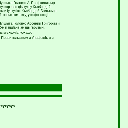
у щыта Головко А. Г. и фэеплъыр
уэхэр зиIэ цIыхухэу Къэбэрдей-
м и IуэхукIэ» Къэбэрдей-Балъкъэр
1-нэ Iыхьэм тету,
унафэ сощI:
Iу щыта Головко Арсений Григорий и
2-м и пщIантIэм щыгъэувын.
м ехьэлIа Iуэхухэр.
и Правительствэм и УнафэщIым и
теухуауэ