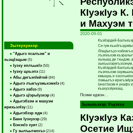
Республикэ
КIуэкIуэ К
и Махуэм т
2020-09-01
Къэбэрдей-Балъкъэр
Зытеухуахэр
Си гум къыбгъэдэкIы
ЛIэщIыгъуэ нэблагъэ
"Адыгэ псалъэм" и
лъэпкъхэм къэралыгъ
хыхьащ ди тхыдэм, а
хьэщIэщым
(5)
зыкъызэригъэзэнум,
Iуэху еплъыкIэ
(50)
Къэбэрдей-Балъкъэр
Iуэху щхьэпэ
(11)
лъэпкъхэм заужьыны
емыщхь я зэхэтыкIэ
Абы дегъэпIейтей
(84)
лэжьыгъэ ирагъэкIуэ
Адыгэ лъагъуэжьхэмкIэ
(4)
IэнатIэхэм я унафэ
къахузэIуихащ.
Адыгэ хабзэ
(9)
Псоми еджэн…
Адыгэ цIэрыIуэхэр
(4)
Адыгэбзэм и махуэм
Зыхыхьэхэр:
Хъуэхъу
ирихьэлIэу
(11)
Адыгэбзэр ядж
(4)
КIуэкIуэ К
Банк Iуэхухэр
(29)
БэнэкIэ хуит
(2)
Осетие Ищ
Гу зылъытапхъэ
(214)