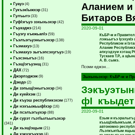
Аланием и
Гуауэ
(4)
ГукъэкIыжхэр
(31)
Битаров В
Гулъытэ
(33)
ГуфIэгъуэ зэхыхьэхэр
(42)
2020-09-01
Гъуазджэ
(214)
Гъуэгу къежьапIэ
(59)
КъБР-м и Правител
лэжьыгъэ IуэхукIэ
Гъэлъэгъуэныгъэхэр
(138)
Республикэм и Iэта
Гъэмахуэ
(13)
Алание Республикэ
апхуэдэуи хэтащ Р
Гъэмахуэ зыгъэпсэхугъуэ
(19)
Тускаев Т.Р., а щI
Гъэсэныгъэ
(16)
А. В. сымэ.
ГъэщIэгъуэнщ
(31)
Псоми еджэн…
ДАХ
(72)
Джэрпэджэж
(9)
Зыхыхьэхэр:
КъБР-м и Пр
Дзюдо
(2)
Зэкъуэтын
Ди зэпыщIэныгъэхэр
(34)
Ди куейхэм
(1)
фI къыдет
Ди къуэш республикэхэм
(177)
Ди нэхъыжьыфIхэр
(16)
2020-09-01
Ди псэлъэгъухэр
(88)
Езым и къэралыгъу
Ди сурэт гъэтIылъыгъэхэр
къыщIэкIынкъым. 
(341)
автономнэ республ
Ди хьэщIэщым
(21)
ЛъэпкъитIым ящыщ
Ди хэкуэгъухэр
(4)