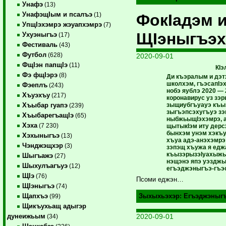
Унафэ
(13)
УнафэщIым и псалъэ
ФокIадэм и
(1)
УпщIэхэмрэ жэуапхэмрэ
(7)
ЩIэныгъэх
Ухуэныгъэ
(17)
Фестиваль
(43)
Футбол
(628)
2020-09-01
ФщIэн папщIэ
(11)
КI
Фэ фщIэрэ
(8)
Ди къэралым и дэт
школхэм, гъэсапIэх
Фэеплъ
(243)
нобэ яублэ 2020 — 
Хъуэхъу
(217)
коронавирус уз зэ
зыщиубгъуауэ къызэ
Хъыбар гуапэ
(239)
зыгъэпсэхугъуэ зэ
ХъыбарегъащIэ
(65)
ныбжьыщIэхэмрэ, а
Хэха
(7 230)
щытыкIэм иту дерсх
бынхэм унэм хэкъу
Хэхыныгъэ
(13)
хъуа адэ-анэхэмрэ
Чэнджэщхэр
(3)
зэпэщ хъужа я еджа
къызэрызэIуахыжы
Шыгъажэ
(27)
нэщэнэ япэ уэздж
Шыхулъагъуэ
(12)
егъэджэныгъэ-гъэс
ЩIэ
(76)
Псоми еджэн…
ЩIэныгъэ
(74)
Щапхъэ
Зыхыхьэхэр:
Егъэджэныг
(99)
Щикъухьащ адыгэр
2020-09-01
дунеижьым
(34)