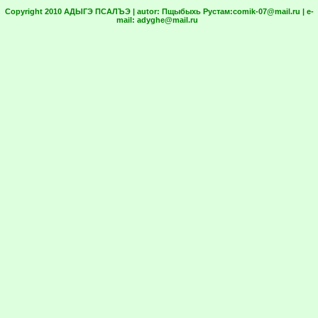
Copyright 2010 АДЫГЭ ПСАЛЪЭ | autor:
Пщыбыхь Рустам:
comik-07@mail.ru
| e-
mail:
adyghe@mail.ru