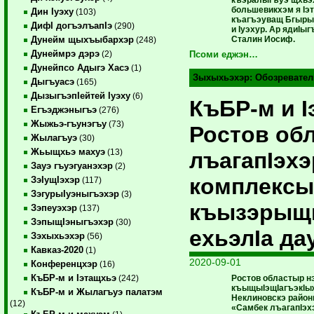
къэралыгъуэ щхьэ
большевикхэм я Iэ
Дин Iуэху
(103)
къагъэуващ Бгыры
ДифI догъэлъапIэ
(290)
и Iуэхур. Ар ядиI
Сталин Иосиф.
Дунейм щыхъыбархэр
(248)
Дунеймрэ дэрэ
(2)
Псоми еджэн…
Дунейпсо Адыгэ Хасэ
(1)
Зыхыхьэхэр:
Обозревател
Дыгъуасэ
(165)
ДызыгъэпIейтей Iуэху
(6)
КъБР-м и 
Егъэджэныгъэ
(276)
Жыжьэ-гъунэгъу
(73)
Ростов об
Жылагъуэ
(30)
Жьыщхьэ махуэ
(13)
лъагапIэхэ
Зауэ гъуэгуанэхэр
(2)
комплексы
ЗэIущIэхэр
(117)
ЗэгурыIуэныгъэхэр
(3)
къызэрыщ
Зэпеуэхэр
(137)
ЗэпыщIэныгъэхэр
(30)
ехьэлIа д
Зэхыхьэхэр
(56)
Кавказ-2020
(1)
2020-09-01
Конференцхэр
(16)
КъБР-м и Iэтащхьэ
Ростов областыр 
(242)
къыщыIэщIагъэкIыж
КъБР-м и Жылагъуэ палатэм
Неклиновскэ райо
(12)
«Самбек лъагапIэх