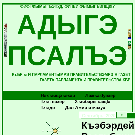
ФИФI ФЫМЫГЪЭПУД, ФИ IЕЙ ФЫМЫГЪЭПЩКIУ
АДЫГЭ
ПСАЛЪЭ
КъБР-м И ПАРЛАМЕНТЫМРЭ ПРАВИТЕЛЬСТВЭМРЭ Я ГАЗЕТ
ГАЗЕТА ПАРЛАМЕНТА И ПРАВИТЕЛЬСТВА КБР
Нэхъыщхьэхэр
Лэжьакlуэхэр
Тхыгъэхэр
Хъыбарегъащlэ
Тхыдэ
Дал Амир и махуэ
Сентябрь, 2020
Къэбэрдей