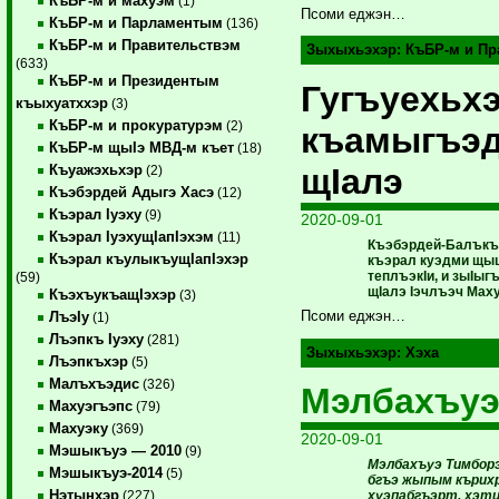
КъБР-м и махуэм
(1)
Псоми еджэн…
КъБР-м и Парламентым
(136)
КъБР-м и Правительствэм
Зыхыхьэхэр:
КъБР-м и Пр
(633)
КъБР-м и Президентым
Гугъуехьх
къыхуатххэр
(3)
КъБР-м и прокуратурэм
(2)
къамыгъэд
КъБР-м щыIэ МВД-м къет
(18)
щIалэ
Къуажэхьхэр
(2)
Къэбэрдей Адыгэ Хасэ
(12)
Къэрал Iуэху
(9)
2020-09-01
Къэрал IуэхущIапIэхэм
(11)
Къэбэрдей-Балъкъ
Къэрал къулыкъущIапIэхэр
къэрал куэдми щыц
теплъэкIи, и зыIыг
(59)
щIалэ Iэчлъэч Мах
КъэхъукъащIэхэр
(3)
Псоми еджэн…
ЛъэIу
(1)
Лъэпкъ Iуэху
(281)
Зыхыхьэхэр:
Хэха
Лъэпкъхэр
(5)
Малъхъэдис
(326)
Мэлбахъуэ
Махуэгъэпс
(79)
Махуэку
(369)
2020-09-01
Мэшыкъуэ — 2010
(9)
Мэлбахъуэ Тимбор
Мэшыкъуэ-2014
(5)
бгъэ жыпым кърихр
Нэтынхэр
хуэпабгъэрт, хэти
(227)