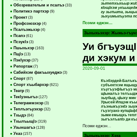
зытетхыхьыр жиIэ
Обозревателым и псалъэ
(33)
кIэщIхэм укъыщедж
Политикэ партхэр
(9)
гу зылъита, зыщыг
зыхуимыгъуэта пс
Проект
(3)
Псоми еджэн…
Профсоюзхэр
(4)
Псалъэжьхэр
(4)
Зыхыхьэхэр:
Жыжьэ-гъун
Псапэ
(61)
ПсэукIэ
(3)
Уи бгъуэщ
Пшыхьхэр
(163)
ПщIэ
(13)
ди хэкум и
ПэкIухэр
(37)
Репортаж
(7)
2020-09-01
Сабийхэм факъыхуеджэ
(3)
Спорт
(87)
Къэбэрдей-Балъкъ
Спорт хъыбархэр
(621)
субъектхэм ящыщу
хъугъуэфIыгъуэ мы
Театр
(9)
щIыналъэ телъыджэ
ТекIуэныгъэ
(127)
зыубыд, цIыху мин
Урысей Ипщэм къыщ
Телеграммэхэр
(3)
лъэныкъуэкIэ зыуж
Теплъэгъуэхэр
(32)
гъуэгуанэ купщIафI
зыми емыщхь теплъ
Тхыдэ
(84)
зыгъэлъапIэ ди к
ТхылъыщIэ
(319)
Псоми еджэн…
Узыншагъэ
(128)
Указ
(157)
Зыхыхьэхэр:
Хэха