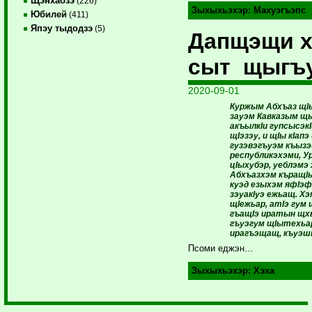
Щэнхабзэ
(226)
Зыхыхьэхэр:
Махуэгъэпс
Юбилей
(411)
Япэу тыдодзэ
(5)
Дапщэщи х
сыт щыгъу
2020-09-01
Куржым Абхъаз щIы
зауэм Кавказым щы
акъылкIи гупсысэкI
щIэзэу, и щIы кIап
гузэвэгъуэм къыз
республикэхэми, 
цIыхубэр, уеблэм
Абхъазхэм къращIы
куэд езыхэм яфІэф
зэуакIуэ ежьащ. Х
щIежьар, атIэ гум 
гъащIэ иратын щх
гъуэгум щIытехьар
ирагъэщащ, къуэш
Псоми еджэн…
Зыхыхьэхэр:
Хэха