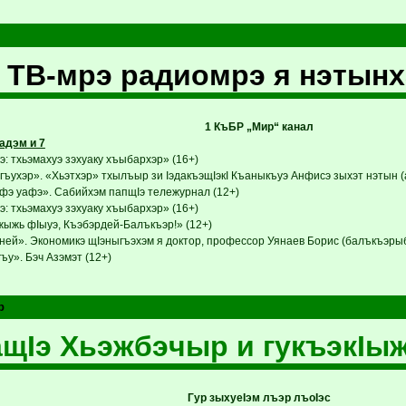
 ТВ-мрэ радиомрэ я нэтын
1 КъБР „Мир“ канал
адэм и 7
: тхьэмахуэ зэхуаку хъыбархэр» (16+)
ъухэр». «Хьэтхэр» тхылъыр зи IэдакъэщIэкI Къаныкъуэ Анфисэ зыхэт нэтын (а
э уафэ». Сабийхэм папщIэ тележурнал (12+)
: тхьэмахуэ зэхуаку хъыбархэр» (16+)
ыжь фIыуэ, Къэбэрдей-Балъкъэр!» (12+)
ней». Экономикэ щIэныгъэхэм я доктор, профессор Уянаев Борис (балъкъэрыбз
у». Бэч Азэмэт (12+)
р
щIэ Хьэжбэчыр и гукъэкIы
Гур зыхуеIэм лъэр лъоIэс