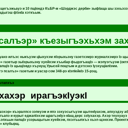
м щегъэжьауэ и 10 пщIондэ КъБР-м «Шэрджэс дерби» зыфIаща шы зэхьэзэх
 адыгэш фIэкIа хэткъым.
салъэр» къезыгъэхьхэм за
тIуанэ илъэс ныкъуэм цIыхухэм яIэрыхьэну газетхэмрэ журналхэмрэ Iэ щ
» газетыр зыIэрыхьэну хуейхэм хъыбар фыдогъащIэ — жэпуэгъуэм (окт
апщIэ Iэ щыщIэвдз хъунущ Урысей пощтым и дэтхэнэ IуэхущIапIэми.
э псалъэ» газетым и уасэр сом 348-рэ к
I
эп
I
ейк
I
э 15-рэщ.
ытапхъэ
ухахэр ирагъэкIуэкI
шэхэр» къэралпсо зэпеуэм и япэ зэхуэсыгъуэм щытекIуахэм, апхуэдэу аб
лъапэ и курыт еджапIэхэм щрагъэкIуэ-кIащ дерс зэIухахэр. Ахэр теуху
эпхьын папщIэ узэрыщытын хуейхэм, пхэлъыпхъэ хьэл-щэнхэм. Проект
» клубырщ.