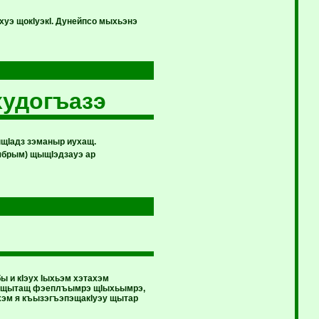
уэ щокIуэкI. Дунейпсо мыхьэнэ
худогъазэ
ыщIадз зэманыр иухащ.
ябрым) щыщIэдзауэ ар
ы и кIэух Iыхьэм хэтахэм
ауэ щытащ фэеплъымрэ щIыхьымрэ,
хэм я къызэгъэпэщакIуэу щытар