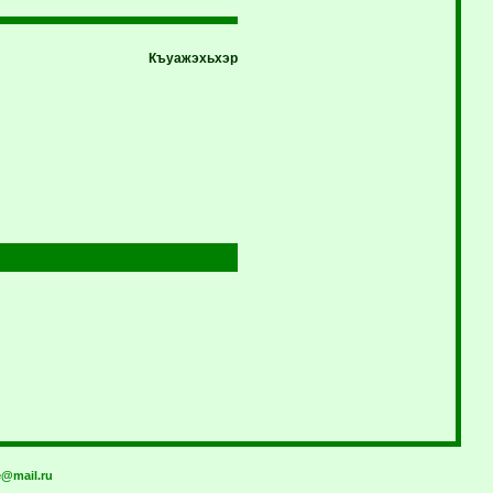
Къуажэхьхэр
@mail.ru