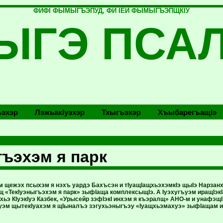
ФИФI ФЫМЫГЪЭПУД, ФИ IЕЙ ФЫМЫГЪЭПЩКIУ
ЫГЭ ПСА
эхэр
Лэжьакlуэхэр
Тхыгъэхэр
Хъыбарегъащlэ
гъэхэм я парк
м щежэх псыхэм я нэхъ уардэ Бахъсэн и тIуащIащхьэхэмкIэ щыIэ Нарзанх
 «ТекIуэныгъэхэм я парк» зыфIаща комплексыщIэ. А Iуэхугъуэм иращIэк
хьэ КIуэкIуэ Казбек, «Урысейр зэфIэкI инхэм я къэралщ» АНО-м и унафэщ
уэм щытекIуахэм я щIыналъэ зэгухьэныгъэу «Iуащхьэмахуэ» зыфIащам и