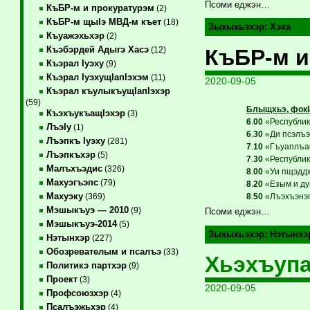
Псоми еджэн…
КъБР-м и прокуратурэм
(2)
КъБР-м щыIэ МВД-м къет
(18)
Зыхыхьэхэр:
Хэха
Къуажэхьхэр
(2)
Къэбэрдей Адыгэ Хасэ
КъБР-м и
(12)
Къэрал Iуэху
(9)
Къэрал IуэхущIапIэхэм
(11)
2020-09-05
Къэрал къулыкъущIапIэхэр
(59)
Блыщхьэ, фокI
КъэхъукъащIэхэр
(3)
6
.
00
«Республикэ
ЛъэIу
(1)
6
.
30
«Ди псэлъэг
Лъэпкъ Iуэху
(281)
7
.
10
«Гъуаплъаф
Лъэпкъхэр
(5)
7
.
30
«Республикэ
Малъхъэдис
(326)
8
.
00
«Уи пщэддж
Махуэгъэпс
(79)
8
.
20
«Езым и ду
Махуэку
8
.
50
«Лъэхъэнэгъ
(369)
Мэшыкъуэ — 2010
(9)
Псоми еджэн…
Мэшыкъуэ-2014
(5)
Зыхыхьэхэр:
Нэтынхэ
Нэтынхэр
(227)
Обозревателым и псалъэ
(33)
Хьэхъупа
Политикэ партхэр
(9)
Проект
(3)
2020-09-05
Профсоюзхэр
(4)
Псалъэжьхэр
(4)