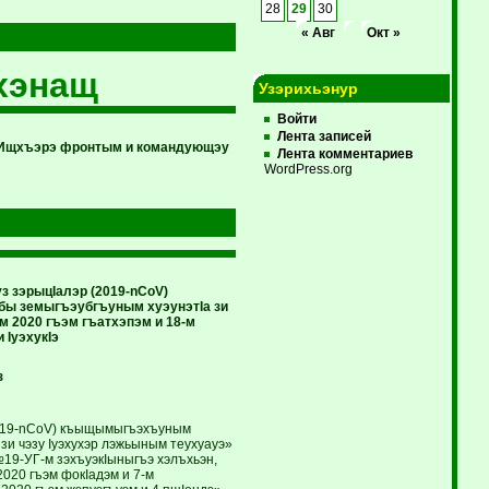
28
29
30
« Авг
Окт »
хэнащ
Узэрихьэнур
Войти
Лента записей
 Ищхъэрэ фронтым и командующэу
Лента комментариев
WordPress.org
 зэрыцIалэр (2019-nCoV)
ы земыгъэубгъуным хуэунэтIа зи
 2020 гъэм гъатхэпэм и 18-м
 IуэхукIэ
з
(2019-nCoV) къыщымыгъэхъуным
зи чэзу Iуэхухэр лэжьыным теухуауэ»
№19-УГ-м зэхъуэкIыныгъэ хэлъхьэн,
2020 гъэм фокIадэм и 7-м