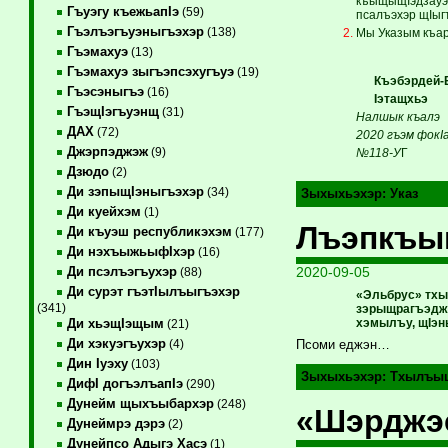
къыщыщIэдзауэ 
Гъуэгу къежьапIэ
(59)
псалъэхэр щIыг
Гъэлъэгъуэныгъэхэр
(138)
Мы Указым къар
Гъэмахуэ
(13)
Гъэмахуэ зыгъэпсэхугъуэ
(19)
Къэбэрдей-
Гъэсэныгъэ
(16)
Iэтащхьэ КI
ГъэщIэгъуэнщ
(31)
Налшык къалэ
ДАХ
(72)
2020 гъэм фокIа
Джэрпэджэж
(9)
№118-У
Г
Дзюдо
(2)
Ди зэпыщIэныгъэхэр
(34)
Зыхыхьэхэр:
Указ
Ди куейхэм
(1)
Лъэпкъым
Ди къуэш республикэхэм
(177)
Ди нэхъыжьыфIхэр
(16)
2020-09-05
Ди псэлъэгъухэр
(88)
Ди сурэт гъэтIылъыгъэхэр
«Эльбрус» тхы
(341)
зэрыщрагъэджы
хэмылъу, щIэн
Ди хьэщIэщым
(21)
Ди хэкуэгъухэр
(4)
Псоми еджэн…
Дин Iуэху
(103)
Зыхыхьэхэр:
Тхылъы
ДифI догъэлъапIэ
(290)
Дунейм щыхъыбархэр
(248)
«Шэрджэс
Дунеймрэ дэрэ
(2)
Дунейпсо Адыгэ Хасэ
(1)