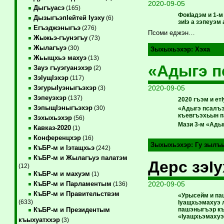
2020-09-05
Дыгъуасэ
(165)
ФокIадэм и 1-
ДызыгъэпIейтей Iуэху
(6)
зиIэ а зэпеуэм
Егъэджэныгъэ
(276)
Псоми еджэн…
Жыжьэ-гъунэгъу
(73)
Жылагъуэ
(30)
Зыхыхьэхэр:
Хэха
Жьыщхьэ махуэ
(13)
«Адыгэ п
Зауэ гъуэгуанэхэр
(2)
ЗэIущIэхэр
(117)
2020-09-05
ЗэгурыIуэныгъэхэр
(3)
Зэпеуэхэр
(137)
2020 гъэм и е
ЗэпыщIэныгъэхэр
(30)
«Адыгэ псалъэ
къевгъэхьын п
Зэхыхьэхэр
(56)
Мази 3-м «Адыг
Кавказ-2020
(1)
Конференцхэр
(16)
Зыхыхьэхэр:
Гу зылъ
КъБР-м и Iэтащхьэ
(242)
КъБР-м и Жылагъуэ палатэм
Дерс зэI
(12)
КъБР-м и махуэм
(1)
2020-09-05
КъБР-м и Парламентым
(136)
КъБР-м и Правительствэм
«Урысейм и па
(633)
Iуащхьэмахуэ 
пашэныгъэр къ
КъБР-м и Президентым
«Iуащхьэмахуэ
къыхуатххэр
(3)