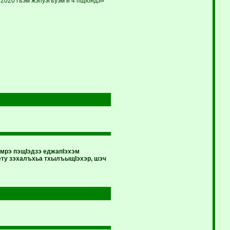
2020 гъэм жэпуэгъуэм и 4 пщIондэ»
мрэ пэщIэдзэ еджапIэхэм
ту зэхалъхьа тхылъыщIэхэр, шэч