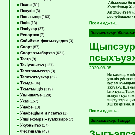
Адыгэхэм ди 
Псапэ
(61)
Хьэжбэчыр Хьэ
ПсэукIэ
(3)
Ар 1926 гъэм 
республикэм к
Пшыхьхэр
(163)
ПщIэ
(13)
Псоми еджэн…
ПэкIухэр
(37)
Зыхыхьэхэр:
Жыжьэ-г
Репортаж
(7)
Сабийхэм факъыхуеджэ
(3)
Щыпсэурт
Спорт
(87)
Спорт хъыбархэр
(621)
псыхъуэ
Театр
(9)
ТекIуэныгъэ
(127)
2020-09-05
Телеграммэхэр
(3)
Илъэсищэм щIиг
Теплъэгъуэхэр
(32)
ужькIэ убыххэ
Тхыдэ
Iуфэм къыщыщI
(84)
зэхуаку. ЩIэны
ТхылъыщIэ
(319)
Iэпхъуащ Тырк
Узыншагъэ
(128)
зыхуэхъуахэм,
ящIэу зэрыщыт
Указ
(157)
ящIэж фIэкIа, 
Унафэ
(13)
Псоми еджэн…
УнафэщIым и псалъэ
(1)
УпщIэхэмрэ жэуапхэмрэ
(7)
Зыхыхьэхэр:
Тхыдэ
Ухуэныгъэ
(17)
Зыгъэпсэ
Фестиваль
(43)