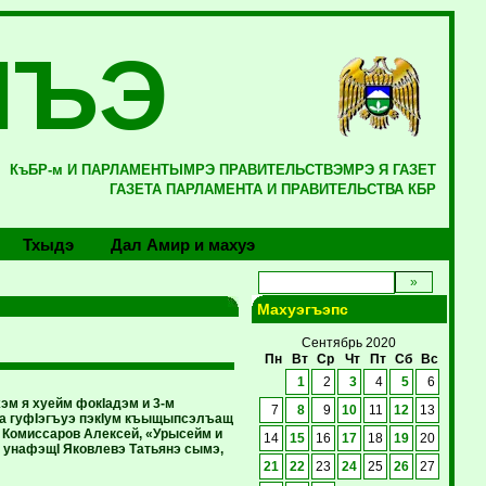
ЛЪЭ
КъБР-м И ПАРЛАМЕНТЫМРЭ ПРАВИТЕЛЬСТВЭМРЭ Я ГАЗЕТ
ГАЗЕТА ПАРЛАМЕНТА И ПРАВИТЕЛЬСТВА КБР
Тхыдэ
Дал Амир и махуэ
Махуэгъэпс
Сентябрь 2020
Пн
Вт
Ср
Чт
Пт
Сб
Вс
1
2
3
4
5
6
эм я хуейм фокIадэм и 3-м
7
8
9
10
11
12
13
Iа гуфIэгъуэ пэкIум къыщыпсэлъащ
I Комиссаров Алексей, «Урысейм и
14
15
16
17
18
19
20
 унафэщI Яковлевэ Татьянэ сымэ,
21
22
23
24
25
26
27