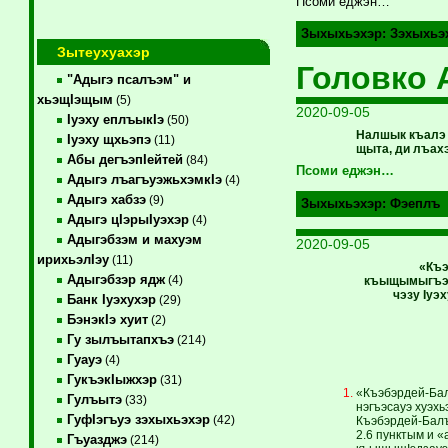
Псоми еджэн…
Зыхыхьэхэр:
Зэхыхьэ
Зытеухуахэр
Головко 
"Адыгэ псалъэм" и
хьэщIэщым
(5)
2020-09-05
Iуэху еплъыкIэ
(50)
Налшык къалэ 
Iуэху щхьэпэ
(11)
щыта, ди лъахэ
Абы дегъэпIейтей
(84)
Псоми еджэн…
Адыгэ лъагъуэжьхэмкIэ
(4)
Адыгэ хабзэ
(9)
Зыхыхьэхэр:
Фэеплъ
Адыгэ цIэрыIуэхэр
(4)
Адыгэбзэм и махуэм
2020-09-05
ирихьэлIэу
(11)
«Къэ
Адыгэбзэр ядж
(4)
къыщымыгъэх
чэзу Iуэ
Банк Iуэхухэр
(29)
БэнэкIэ хуит
(2)
Гу зылъытапхъэ
(214)
Гуауэ
(4)
ГукъэкIыжхэр
(31)
«Къэбэрдей-Бал
Гулъытэ
(33)
нэгъэсауэ хуэх
ГуфIэгъуэ зэхыхьэхэр
(42)
Къэбэрдей-Балъ
2.6 пунктым и «
Гъуазджэ
(214)