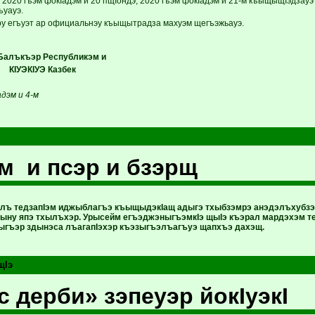
2020 гъэм фокIадэм и 20 пщIондэ, 2020 гъэм фокIадэм и 21-м къыщыщIэдзауэ 
ъуауэ.
у егъуэт ар официальнэу къыщытрадза махуэм щегъэжьауэ.
Балъкъэр Республикэм и
УЭКIУЭ Казбек
дэм и 4-м
 и псэр и бзэрщ
лъ тедзапIэм иджыблагъэ къыщыдэкIащ адыгэ тхыбзэмрэ анэдэлъхубзэ
ну япэ тхылъхэр. Урысейм егъэджэныгъэмкIэ щыIэ къэрал мардэхэм те
ыгъэр здынэса лъагапIэхэр къэзыгъэлъагъуэ щапхъэ дахэщ.
щIэ
 дерби» зэпеуэр йокIуэкI