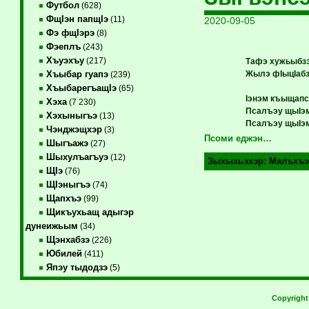
Футбол
(628)
ФщIэн папщIэ
(11)
2020-09-05
Фэ фщIэрэ
(8)
Фэеплъ
(243)
Хъуэхъу
(217)
Тафэ хужьыбзэ
Жылэ фIыцIабз
Хъыбар гуапэ
(239)
ХъыбарегъащIэ
(65)
Iэнэм къыщапс
Хэха
(7 230)
Псалъэу щыIэ
Хэхыныгъэ
(13)
Псалъэу щыIэ
Чэнджэщхэр
(3)
Псоми еджэн…
Шыгъажэ
(27)
Шыхулъагъуэ
(12)
Зыхыхьэхэр:
Малъхъэ
ЩIэ
(76)
ЩIэныгъэ
(74)
Щапхъэ
(99)
Щикъухьащ адыгэр
дунеижьым
(34)
Щэнхабзэ
(226)
Юбилей
(411)
Япэу тыдодзэ
(5)
Copyrigh