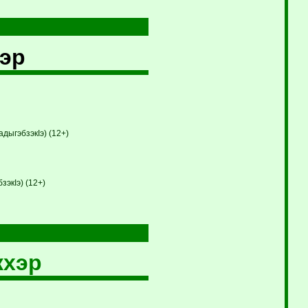
хэр
дыгэбзэкIэ) (12+)
экIэ) (12+)
жхэр