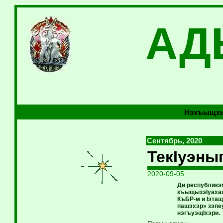
АД
Нэхъыщхь
Сентябрь, 2020
ТекIуэны
2020-09-05
Ди республикэ
къыщызэIуахащ
КъБР-м и Iэтащ
пашэхэр» зэпе
нэгъуэщIхэри.