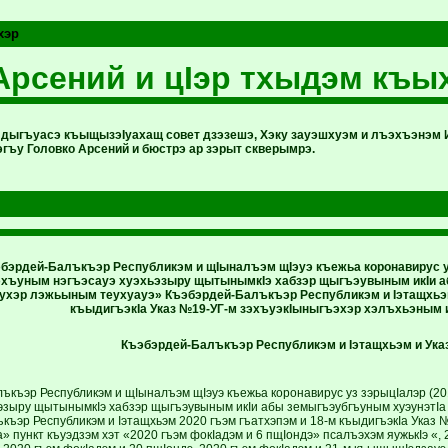
хэр
Арсений и цIэр тхыдэм къы
дыгъуасэ къыщызэIуахащ совет дзэзешэ, Хэку зауэшхуэм и лъэхъэнэм
гъу Головко Арсений и бюстрэ ар зэрыт скверымрэ.
бэрдей-Балъкъэр Республикэм и щIыналъэм щIэуэ къежьа коронавирус уз
ъуным нэгъэсауэ хуэхьэзыру щытынымкIэ хабзэр щыгъэувыным икIи аб
хухэр лэжьыным теухуауэ» Къэбэрдей-Балъкъэр Республикэм и Iэтащхьэм
къыдигъэкIа Указ №19-УГ-м зэхъуэкIыныгъэхэр хэлъхьэным и
Къэбэрдей-Балъкъэр Республикэм и Iэтащхьэм и Ука
ъкъэр Республикэм и щIыналъэм щIэуэ къежьа коронавирус уз зэрыцIалэр 
ьэзыру щытынымкIэ хабзэр щыгъэувыным икIи абы земыгъэубгъуным хуэунэтIа 
къэр Республикэм и Iэтащхьэм 2020 гъэм гъатхэпэм и 18-м къыдигъэкIа Указ 
а» пункт къуэдзэм хэт «2020 гъэм фокIадэм и 6 пщIондэ» псалъэхэм яужькIэ «, 