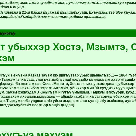
щэнхабзэм, макъамэ гъуазджэм зегъэужьыным хэлъхьэныгъэшхуэ хуэзы
балэ и къуэр.
щIышылэм и 21-м Кэнжэ къуажэм къыщалъхуащ. ЕхъулIэныгъэ иIэу къуаж
ъыщыдэкI «Къэбэрдей пэж» газетым, радиом щылэжьащ.
ъунэгъу
 убыххэр Хостэ, Мзымтэ, 
хэм
ъукIэ екIуэкIа Кавказ зауэм кIэ щигъуэтар убых щIыналъэрщ — 1864 гъэ
р Тыркум Iэпхъуащ, унагъуэ зыбгъупщI нэхъыбэ къинакъым ахэр игъащIэ 
эдзауэ бгыщхьэм нэс Сочэ, Мзымтэ, Хостэ псыхъуэхэм дэсащ убыххэр
гъэлIхэм я нэхъыбэм зэралъытэмкIэ, убыххэр мин 90 хуэдиз хъууэ щытащ
ум, зауэм хэкIуэдам я бжыгъэм и гугъу умыщIми. Тыркум Iэпхъуэри, куэ
 адыгэхэм яхэшыпсыхьыжащ — абыкIэ «сэбэп» хъуагъэнущ убыххэм я а
ар. Тыркум нобэ ущрохьэлIэ убых зыдэс жылагъуэ цIыкIу зыбжанэ, ауэ
я анэдэлъхубзэкIэ псалъэр мащIэ дыдэщ.
хугъуэ махуэм