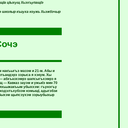
щIа цIыхущ ХьэхъупащIэ
э школыр къиуха нэужь Хьэжбэчыр
Сочэ
м накъыгъэ мазэм и 21-м. Абы и
лъандэрэ зэрыса я хэкум. Хы
 — абхъазхэмрэ шапсыгъхэмрэ я
 — Кавказ зауэм и ужькIэ мин 70
д яхьыжакъым убыххэм: гъунэгъу
нэдэлъхубзэм нэмыщI, адыгэбзи
 абыхэм щыпсэухэм зэрыубыхыр