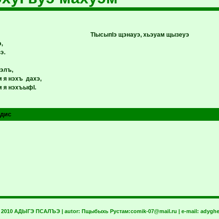
ТIысыпIэ щэнауэ, хьэуам щызеуэ
,
э.
элъ,
м я нэхъ
дахэ,
м я
нэхъыфI.
дис
t 2010 АДЫГЭ ПСАЛЪЭ | autor:
Пщыбыхь Рустам:
comik-07@mail.ru
| e-mail:
adyghe