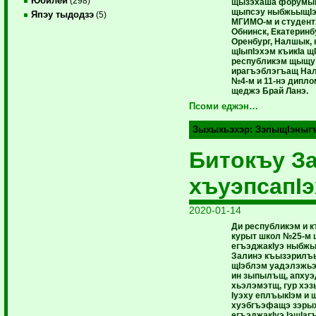
Юбилей
(298)
щызэхаша форумым
щыпсэу ныбжьыщIэ 
Япэу тыдодзэ
(5)
МГИМО-м и студент
Обнинск, Екатеринб
Оренбург, Налшык, 
щIыпIэхэм къикIа щ
республикэм щыщу
ирагъэблэгъащ Нал
№4-м и 11-нэ дипл
щеджэ Брай Ланэ.
Псоми еджэн…
Зыхыхьэхэр:
ЗэпыщIэныг
Битокъу З
хъуэпсапI
2020-01-14
Ди республикэм и 
курыт школ №25-м
егъэджакIуэ ныбжь
Залинэ къызэрилъы
щIэблэм уадэлэжь
ин зыпылъщ, апхуэ
хьэлэмэтщ, гур хэ
Iуэху еплъыкIэм и 
хуэбгъэфащэ зэры
егъэджакIуэ IэщIаг