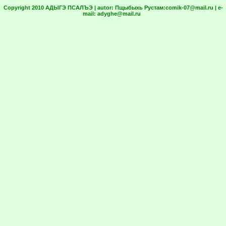
Copyright 2010 АДЫГЭ ПСАЛЪЭ | autor:
Пщыбыхь Рустам:
comik-07@mail.ru
| e-
mail:
adyghe@mail.ru