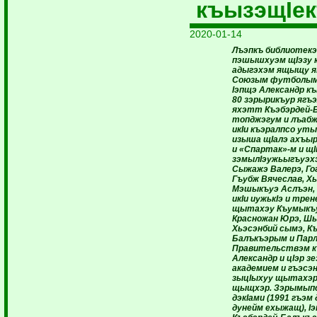
къызэщIе
2020-01-14
Лъэпкъ библиотекэ
пэшышхуэм щIэзу
адыгэхэм ящыщу я
Союзым футболымк
Iэпщэ Александр к
80 зэрырикъур ягъ
яхэтт Къэбэрдей-
топджэгум и лъаб
икIи къэралпсо уты
изыша щIалэ ахъыр
и «Спартак»-м и щ
зэмылIэужьыгъуэх
Сыжажэ Валерэ, Го
Гъубж Вячеслав, Х
Мэшыкъуэ Аслъэн,
икIи иужькIэ и тре
щытахэу Къумыкъу
Красножан Юрэ, Ш
Хьэсэнбий сымэ, К
Балъкъэрым и Пар
Правительствэм къ
Александр и цIэр 
академием и гъэсэн
зыцIыхуу щытахэр,
щыщхэр. Зэрымыпс
дэкIами (1991 гъэм
дунейм ехыжащ), I