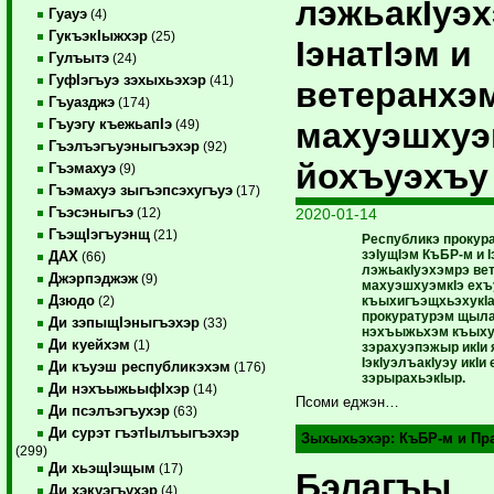
лэжьакIуэх
Гуауэ
(4)
ГукъэкIыжхэр
(25)
IэнатIэм и
Гулъытэ
(24)
ГуфIэгъуэ зэхыхьэхэр
(41)
ветеранхэ
Гъуазджэ
(174)
махуэшхуэ
Гъуэгу къежьапIэ
(49)
Гъэлъэгъуэныгъэхэр
(92)
йохъуэхъу
Гъэмахуэ
(9)
Гъэмахуэ зыгъэпсэхугъуэ
(17)
Гъэсэныгъэ
2020-01-14
(12)
ГъэщIэгъуэнщ
(21)
Республикэ прокура
зэIущIэм КъБР-м и I
ДАХ
(66)
лэжьакIуэхэмрэ ве
Джэрпэджэж
(9)
махуэшхуэмкIэ ех
Дзюдо
къыхигъэщхьэхукI
(2)
прокуратурэм щыл
Ди зэпыщIэныгъэхэр
(33)
нэхъыжьхэм къыху
Ди куейхэм
(1)
зэрахуэпэжыр икIи
IэкIуэлъакIуэу икIи
Ди къуэш республикэхэм
(176)
зэрырахьэкIыр.
Ди нэхъыжьыфIхэр
(14)
Псоми еджэн…
Ди псэлъэгъухэр
(63)
Ди сурэт гъэтIылъыгъэхэр
Зыхыхьэхэр:
КъБР-м и Пр
(299)
Ди хьэщIэщым
(17)
Бэлагъы
Ди хэкуэгъухэр
(4)