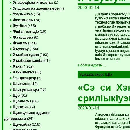
УнафэщIым и псалъэ
(1)
2020-01-14
УпщIэхэмрэ жэуапхэмрэ
(4)
Ухуэныгъэ
Ди гуапэ зэрыхъущ
(16)
гулъытэшхуэ щегъ
Фестиваль
(34)
технологие пэрытх
Футбол
(455)
лъабжьэ Интернет
унэтIыныгъэхэр зи
ФщIэн папщIэ
(10)
министерствэ щхьэ
Фэ фщIэрэ
(6)
къыщызэрагъэпэща
щIыналъэм. Къэра
Фэеплъ
(171)
къулыкъущIапIэщIэ
Хъуэхъу
(154)
Iуэхугъуэхэм ящы
Хъыбар гуапэ
зиIэ Интернет куры
(193)
Iэмал етыныр.
ХъыбарегъащIэ
(61)
Псоми еджэн…
Хэха
(4 962)
Хэхыныгъэ
(11)
Зыхыхьэхэр:
ЩIэ
Чэнджэщхэр
(3)
Шыгъажэ
(19)
«Сэ си Хэ
Шыхулъагъуэ
(12)
срилIыкIу
ЩIэ
(61)
ЩIэныгъэ
(60)
Щапхъэ
(74)
2020-01-14
Щикъухьащ адыгэр
Апхуэдэ фIэщыгъэ з
дунеижьым
щIалэгъуалэ зэхы
(24)
къызэригъэпэщащ 
Щэнхабзэ
(158)
Франджым и Страс