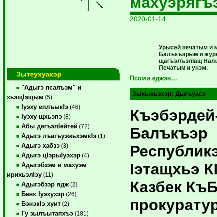
махуэрягъ
2020-01-14
Урысей печатым и 
Балъкъэрым и жур
щагъэлъэпIащ Нал
Печатым и унэм.
Зытеухуахэр
Псоми еджэн…
"Адыгэ псалъэм" и
Зыхыхьэхэр:
Дыгъуасэ
хьэщIэщым
(5)
Iуэху еплъыкIэ
(46)
Къэбэрдей
Iуэху щхьэпэ
(8)
Абы дегъэпIейтей
(72)
Балъкъэр
Адыгэ лъагъуэжьхэмкIэ
(1)
Адыгэ хабзэ
Республик
(3)
Адыгэ цIэрыIуэхэр
(4)
Iэтащхьэ К
Адыгэбзэм и махуэм
ирихьэлIэу
(11)
Казбек КъБ
Адыгэбзэр ядж
(2)
Банк Iуэхухэр
(26)
прокурату
БэнэкIэ хуит
(2)
Гу зылъытапхъэ
(181)