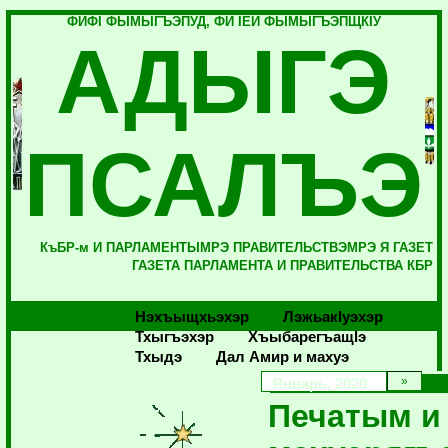
ФИФI ФЫМЫГЪЭПУД, ФИ IЕЙ ФЫМЫГЪЭПЩКIУ
АДЫГЭ
ПСАЛЪЭ
КъБР-м И ПАРЛАМЕНТЫМРЭ ПРАВИТЕЛЬСТВЭМРЭ Я ГАЗЕТ
ГАЗЕТА ПАРЛАМЕНТА И ПРАВИТЕЛЬСТВА КБР
Нэхъыщхьэхэр
Лэжьакlуэхэр
Тхыгъэхэр
Хъыбарегъащlэ
Тхыдэ
Дал Амир и махуэ
Январь, 2020
Печатым и