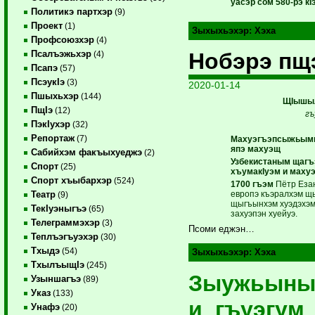
уасэр сом 580-рэ к
I
Политикэ партхэр
(9)
Проект
(1)
Зыхыхьэхэр:
Хэха
Профсоюзхэр
(4)
Нобэрэ пщ
Псалъэжьхэр
(4)
Псапэ
(57)
ПсэукIэ
(3)
2020-01-14
Пшыхьхэр
(144)
ЩIышыл
ПщIэ
(12)
гъ
ПэкIухэр
(32)
Репортаж
(7)
Махуэгъэпсыжьымк
япэ махуэщ
Сабийхэм факъыхуеджэ
(2)
Узбекистаным щагъ
Спорт
(25)
хъумакIуэм и маху
Спорт хъыбархэр
(524)
1700 гъэм
Пётр Еза
европэ къэралхэм щ
Театр
(9)
щыгъынхэм хуэдэхэм
ТекIуэныгъэ
(65)
захуэпэн хуейуэ.
Телеграммэхэр
(3)
Псоми еджэн…
Теплъэгъуэхэр
(30)
Тхыдэ
(54)
Зыхыхьэхэр:
Хэха
ТхылъыщIэ
(245)
Зыужьыны
Узыншагъэ
(89)
Указ
(133)
и гъуэгум
Унафэ
(20)