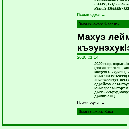
Къэбэрдей-Балъкъ
и вагъуэхэр» и пш
къыщызэщIикъуэж
Псоми еджэн…
Зыхыхьэхэр:
Фэеплъ
Махуэ лей
къэунэхукI
2020-01-14
2020 гъэр, зэрытщI
(латин псалъэщ, «
махуэ» жыхуиIэщ). 
къыхэкIа илъэсищ д
«високоснэу», абы
адрейхэм елъытауэ
къызэралъытэр? А
дылъыхъуэу, маху
дриплъэнщ.
Псоми еджэн…
Зыхыхьэхэр:
Хэха