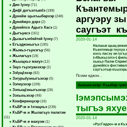
Дин Iуэху
(71)
Къантемы
ДифI догъэлъапIэ
(189)
аргуэру зы
Дунейм щыхъыбархэр
(248)
Дунеймрэ дэрэ
(2)
саугъэт к
Дунейпсо Адыгэ Хасэ
(1)
Дыгъуасэ
(161)
ДызыгъэпIейтей Iуэху
2020-01-14
(7)
Егъэджэныгъэ
(195)
Налшык щыщ режис
Къантемыр теухуа
Жыжьэ-гъунэгъу
(56)
нэхъ пасэу зи гугъ
Жылагъуэ
(19)
(«КIыхьсолэ») фи
Жьыщхьэ махуэ
хыхьэ Палм-Спринг
(12)
дунейпсо фестивал
Зауэ гъуэгуанэхэр
(2)
саугъэтыр къызэр
ЗэIущIэхэр
(92)
Псоми еджэн…
ЗэгурыIуэныгъэхэр
(5)
Зэпеуэхэр
(109)
Зыхыхьэхэр:
Хъыбар гуап
ЗэпыщIэныгъэхэр
(28)
Iэмэпсымэ
Зэхыхьэхэр
(49)
Конференцхэр
(16)
тыгъэ яхуе
КъБР-м и Iэтащхьэ
(239)
КъБР-м и Жылагъуэ палатэм
(11)
2020-01-14
КъБР-м и махуэм
(1)
«РусГидро»-м и Къ