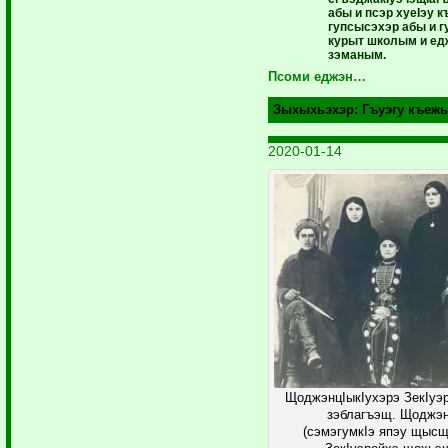
абы и псэр хуеIэу
гупсысэхэр абы и 
курыт школым и е
зэманым.
Псоми еджэн…
Зыхыхьэхэр:
Гъуэгу къежь
2020-01-14
ЩоджэнцIыкIухэрэ ЗекIуэ
зэблагъэщ. Щоджэн
(сэмэгумкIэ япэу щыс