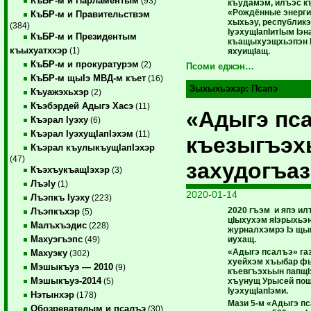
КъБР-м и Парламентым
(93)
къудамэм, илъэс къ
«Рождённые энерги
КъБР-м и Правительствэм
хыхьэу, республик
(384)
IуэхущIапIитIым Iэн
КъБР-м и Президентым
къащыхуэщхьэпэн 
къыхуатххэр
(1)
яхуищIащ.
КъБР-м и прокуратурэм
(2)
Псоми еджэн…
КъБР-м щыIэ МВД-м къет
(16)
Зыхыхьэхэр:
Псапэ
Къуажэхьхэр
(2)
Къэбэрдей Адыгэ Хасэ
(11)
«Адыгэ пс
Къэрал Iуэху
(6)
Къэрал IуэхущIапIэхэм
(11)
къезыгъэх
Къэрал къулыкъущIапIэхэр
(47)
захудогъаз
КъэхъукъащIэхэр
(3)
ЛъэIу
(1)
2020-01-14
Лъэпкъ Iуэху
(223)
2020 гъэм и япэ и
Лъэпкъхэр
(5)
цIыхухэм яIэрыхьэ
Малъхъэдис
(228)
журналхэмрэ Iэ щы
Махуэгъэпс
иухащ.
(49)
«Адыгэ псалъэ» га
Махуэку
(302)
хуейхэм хъыбар фы
Мэшыкъуэ — 2010
(9)
къевгъэхьын папщI
Мэшыкъуэ-2014
хъунущ Урысей пощ
(5)
IуэхущIапIэми.
Нэтынхэр
(178)
Мази 5-м «Адыгэ п
Обозревателым и псалъэ
(30)