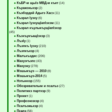
КъБР-м щыIэ МВД-м къет
(14)
Къуажэхьхэр
(2)
Къэбэрдей Адыгэ Хасэ
(11)
Къэрал Iуэху
(6)
Къэрал IуэхущIапIэхэм
(11)
Къэрал къулыкъущIапIэхэр
(45)
КъэхъукъащIэхэр
(3)
ЛъэIу
(1)
Лъэпкъ Iуэху
(210)
Лъэпкъхэр
(4)
Малъхъэдис
(206)
Махуэгъэпс
(43)
Махуэку
(278)
Мэшыкъуэ — 2010
(8)
Мэшыкъуэ-2014
(5)
Нэтынхэр
(155)
Обозревателым и псалъэ
(27)
Политикэ партхэр
(9)
Проект
(1)
Профсоюзхэр
(4)
Псалъэжьхэр
(4)
Псапэ
(56)