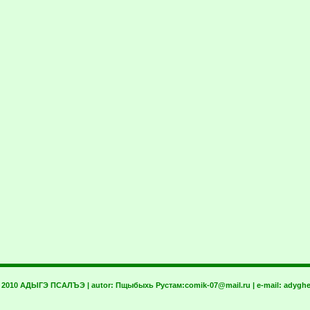
t 2010 АДЫГЭ ПСАЛЪЭ | autor:
Пщыбыхь Рустам:
comik-07@mail.ru
| e-mail:
adyghe