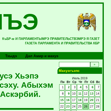
ЛЪЭ
КъБР-м И ПАРЛАМЕНТЫМРЭ ПРАВИТЕЛЬСТВЭМРЭ Я ГАЗЕТ
ГАЗЕТА ПАРЛАМЕНТА И ПРАВИТЕЛЬСТВА КБР
Тхыдэ
Дал Амир и махуэ
Махуэгъэпс
ъусэ Хьэпэ
Июль 2019
сэху. Абыхэм
Пн
Вт
Ср
Чт
Пт
Сб
Вс
1
2
3
4
5
6
7
 Аскэрбий.
8
9
10
11
12
13
14
15
16
17
18
19
20
21
22
23
24
25
26
27
28