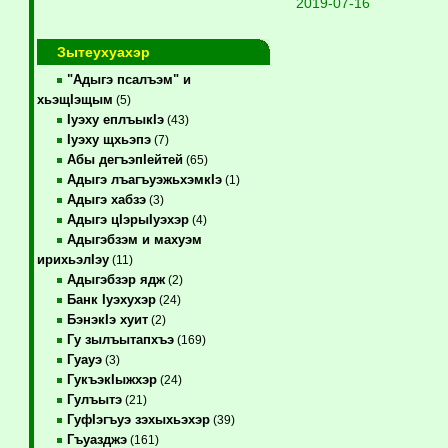
2019-07-16
Зытеухуахэр
"Адыгэ псалъэм" и
хьэщIэщым
(5)
Iуэху еплъыкIэ
(43)
Iуэху щхьэпэ
(7)
Абы дегъэпIейтей
(65)
Адыгэ лъагъуэжьхэмкIэ
(1)
Адыгэ хабзэ
(3)
Адыгэ цIэрыIуэхэр
(4)
Адыгэбзэм и махуэм
ирихьэлIэу
(11)
Адыгэбзэр ядж
(2)
Банк Iуэхухэр
(24)
БэнэкIэ хуит
(2)
Гу зылъытапхъэ
(169)
Гуауэ
(3)
ГукъэкIыжхэр
(24)
Гулъытэ
(21)
ГуфIэгъуэ зэхыхьэхэр
(39)
Гъуазджэ
(161)