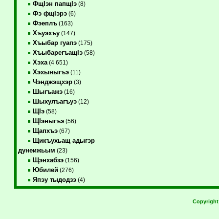
ФщIэн папщIэ
(8)
Фэ фщIэрэ
(6)
Фэеплъ
(163)
Хъуэхъу
(147)
Хъыбар гуапэ
(175)
ХъыбарегъащIэ
(58)
Хэха
(4 651)
Хэхыныгъэ
(11)
Чэнджэщхэр
(3)
Шыгъажэ
(16)
Шыхулъагъуэ
(12)
ЩIэ
(58)
ЩIэныгъэ
(56)
Щапхъэ
(67)
Щикъухьащ адыгэр
дунеижьым
(23)
Щэнхабзэ
(156)
Юбилей
(276)
Япэу тыдодзэ
(4)
Copyrigh