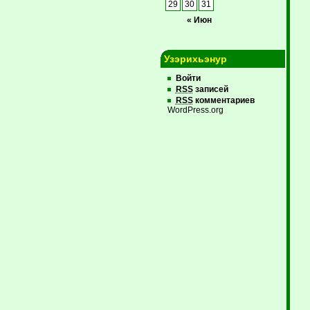
29
30
31
« Июн
Узэрихьэнур
Войти
RSS
записей
RSS
комментариев
WordPress.org