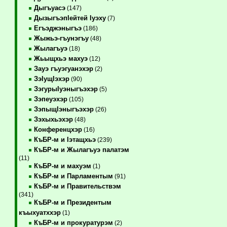
Дыгъуасэ
(147)
ДызыгъэпIейтей Iуэху
(7)
Егъэджэныгъэ
(186)
Жыжьэ-гъунэгъу
(48)
Жылагъуэ
(18)
Жьыщхьэ махуэ
(12)
Зауэ гъуэгуанэхэр
(2)
ЗэIущIэхэр
(90)
ЗэгурыIуэныгъэхэр
(5)
Зэпеуэхэр
(105)
ЗэпыщIэныгъэхэр
(26)
Зэхыхьэхэр
(48)
Конференцхэр
(16)
КъБР-м и Iэтащхьэ
(239)
КъБР-м и Жылагъуэ палатэм
(11)
КъБР-м и махуэм
(1)
КъБР-м и Парламентым
(91)
КъБР-м и Правительствэм
(341)
КъБР-м и Президентым
къыхуатххэр
(1)
КъБР-м и прокуратурэм
(2)