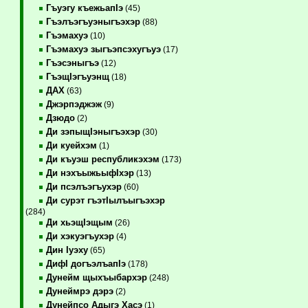
Гъуэгу къежьапIэ
(45)
Гъэлъэгъуэныгъэхэр
(88)
Гъэмахуэ
(10)
Гъэмахуэ зыгъэпсэхугъуэ
(17)
Гъэсэныгъэ
(12)
ГъэщIэгъуэнщ
(18)
ДАХ
(63)
Джэрпэджэж
(9)
Дзюдо
(2)
Ди зэпыщIэныгъэхэр
(30)
Ди куейхэм
(1)
Ди къуэш республикэхэм
(173)
Ди нэхъыжьыфIхэр
(13)
Ди псэлъэгъухэр
(60)
Ди сурэт гъэтIылъыгъэхэр
(284)
Ди хьэщIэщым
(26)
Ди хэкуэгъухэр
(4)
Дин Iуэху
(65)
ДифI догъэлъапIэ
(178)
Дунейм щыхъыбархэр
(248)
Дунеймрэ дэрэ
(2)
Дунейпсо Адыгэ Хасэ
(1)