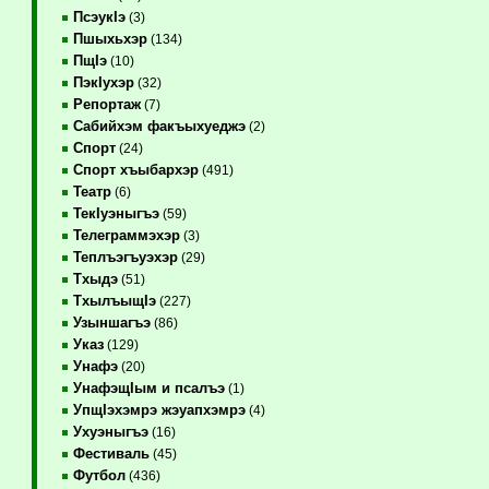
ПсэукIэ
(3)
Пшыхьхэр
(134)
ПщIэ
(10)
ПэкIухэр
(32)
Репортаж
(7)
Сабийхэм факъыхуеджэ
(2)
Спорт
(24)
Спорт хъыбархэр
(491)
Театр
(6)
ТекIуэныгъэ
(59)
Телеграммэхэр
(3)
Теплъэгъуэхэр
(29)
Тхыдэ
(51)
ТхылъыщIэ
(227)
Узыншагъэ
(86)
Указ
(129)
Унафэ
(20)
УнафэщIым и псалъэ
(1)
УпщIэхэмрэ жэуапхэмрэ
(4)
Ухуэныгъэ
(16)
Фестиваль
(45)
Футбол
(436)