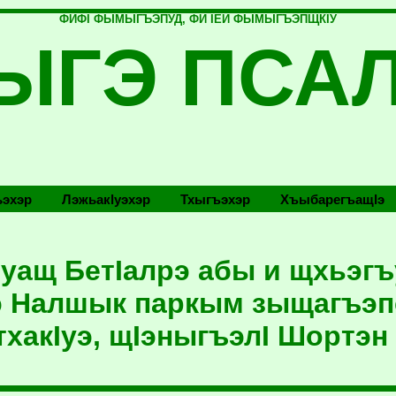
ФИФI ФЫМЫГЪЭПУД, ФИ IЕЙ ФЫМЫГЪЭПЩКIУ
ЫГЭ ПСА
эхэр
Лэжьакlуэхэр
Тхыгъэхэр
Хъыбарегъащlэ
КIуащ БетIалрэ абы и щхьэг
 Налшык паркым зыщагъэп
тхакIуэ, щIэныгъэлI Шортэн