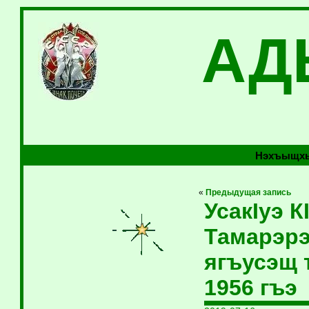
АД
Нэхъыщхь
«
Предыдущая запись
УсакIуэ 
Тамарэрэ
ягъусэщ 
1956 гъэ