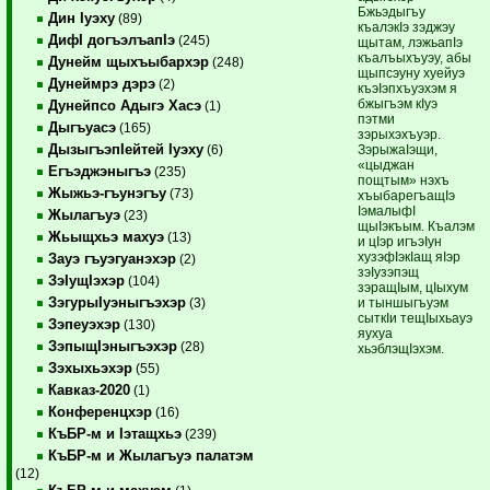
Бжьэдыгъу
Дин Iуэху
(89)
къалэкIэ зэджэу
ДифI догъэлъапIэ
(245)
щытам, лэжьапIэ
къалъыхъуэу, абы
Дунейм щыхъыбархэр
(248)
щыпсэуну хуейуэ
Дунеймрэ дэрэ
(2)
къэIэпхъуэхэм я
бжыгъэм кIуэ
Дунейпсо Адыгэ Хасэ
(1)
пэтми
Дыгъуасэ
(165)
зэрыхэхъуэр.
ДызыгъэпIейтей Iуэху
ЗэрыжаIэщи,
(6)
«цыджан
Егъэджэныгъэ
(235)
пощтым» нэхъ
Жыжьэ-гъунэгъу
(73)
хъыбарегъащIэ
IэмалыфI
Жылагъуэ
(23)
щыIэкъым. Къалэм
Жьыщхьэ махуэ
(13)
и цIэр игъэIун
хузэфIэкIащ яIэр
Зауэ гъуэгуанэхэр
(2)
зэIузэпэщ
ЗэIущIэхэр
(104)
зэращIым, цIыхум
ЗэгурыIуэныгъэхэр
и тыншыгъуэм
(3)
сыткIи тещIыхьауэ
Зэпеуэхэр
(130)
яухуа
ЗэпыщIэныгъэхэр
(28)
хьэблэщIэхэм.
Зэхыхьэхэр
(55)
Кавказ-2020
(1)
Конференцхэр
(16)
КъБР-м и Iэтащхьэ
(239)
КъБР-м и Жылагъуэ палатэм
(12)