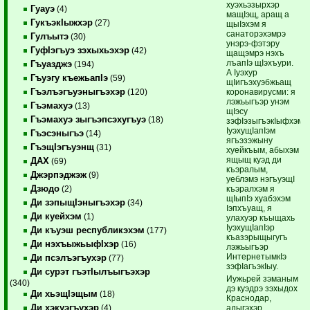
хуэхьэзырхэр
Гуауэ
(4)
мащIэщ, аращ а
ГукъэкIыжхэр
(27)
щыIэхэм я
санаторэхэмрэ
Гулъытэ
(30)
унэрэ-фэтэру
ГуфIэгъуэ зэхыхьэхэр
(42)
щащэмрэ нэхъ
лъапIэ щIэхъури.
Гъуазджэ
(194)
А Iуэхур
Гъуэгу къежьапIэ
(59)
щIигъэхуэбжьащ
Гъэлъэгъуэныгъэхэр
коронавирусми: я
(120)
лэжьыгъэр унэм
Гъэмахуэ
(13)
щIэсу
Гъэмахуэ зыгъэпсэхугъуэ
(18)
зэфIэзыгъэкIыфхэм
IуэхущIапIэм
Гъэсэныгъэ
(14)
ягъэзэжыну
ГъэщIэгъуэнщ
(31)
хуейкъым, абыхэм
ящыщ куэд ди
ДАХ
(69)
къэралым,
Джэрпэджэж
(9)
уеблэмэ нэгъуэщI
Дзюдо
къэралхэм я
(2)
щIыпIэ хуабэхэм
Ди зэпыщIэныгъэхэр
(34)
Iэпхъуащ, я
Ди куейхэм
(1)
улахуэр къыщахь
IуэхущIапIэр
Ди къуэш республикэхэм
(177)
къазэрыщыгугъ
Ди нэхъыжьыфIхэр
(16)
лэжьыгъэр
ИнтернетымкIэ
Ди псэлъэгъухэр
(77)
зэфIагъэкIыу.
Ди сурэт гъэтIылъыгъэхэр
Иужьрей зэманым
(340)
дэ куэдрэ зэхыдох
Ди хьэщIэщым
(18)
Краснодар,
Ди хэкуэгъухэр
адыгэхэр
(4)