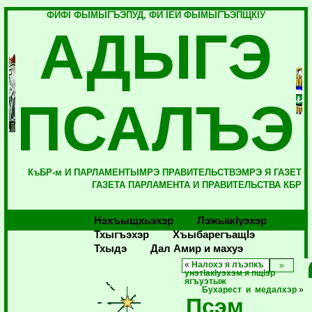
ФИФI ФЫМЫГЪЭПУД, ФИ IЕЙ ФЫМЫГЪЭПЩКIУ
АДЫГЭ
ПСАЛЪЭ
КъБР-м И ПАРЛАМЕНТЫМРЭ ПРАВИТЕЛЬСТВЭМРЭ Я ГАЗЕТ
ГАЗЕТА ПАРЛАМЕНТА И ПРАВИТЕЛЬСТВА КБР
Нэхъыщхьэхэр
Лэжьакlуэхэр
Тхыгъэхэр
Хъыбарегъащlэ
Тхыдэ
Дал Амир и махуэ
«
Налохэ я лъэпкъ
унэтIакIуэхэм я пщIэр
ягъуэтыж
Бухарест и медалхэр
»
Псэм