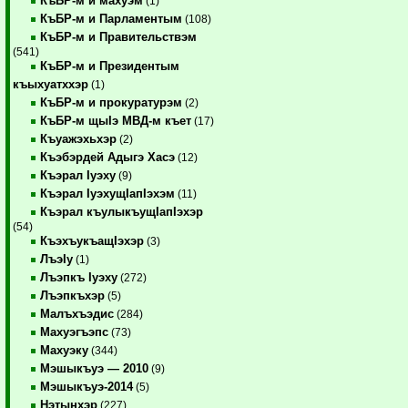
КъБР-м и махуэм
(1)
КъБР-м и Парламентым
(108)
КъБР-м и Правительствэм
(541)
КъБР-м и Президентым
къыхуатххэр
(1)
КъБР-м и прокуратурэм
(2)
КъБР-м щыIэ МВД-м къет
(17)
Къуажэхьхэр
(2)
Къэбэрдей Адыгэ Хасэ
(12)
Къэрал Iуэху
(9)
Къэрал IуэхущIапIэхэм
(11)
Къэрал къулыкъущIапIэхэр
(54)
КъэхъукъащIэхэр
(3)
ЛъэIу
(1)
Лъэпкъ Iуэху
(272)
Лъэпкъхэр
(5)
Малъхъэдис
(284)
Махуэгъэпс
(73)
Махуэку
(344)
Мэшыкъуэ — 2010
(9)
Мэшыкъуэ-2014
(5)
Нэтынхэр
(227)