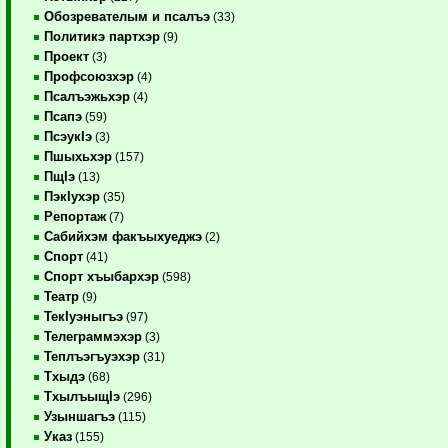
Обозревателым и псалъэ
(33)
Политикэ партхэр
(9)
Проект
(3)
Профсоюзхэр
(4)
Псалъэжьхэр
(4)
Псапэ
(59)
ПсэукIэ
(3)
Пшыхьхэр
(157)
ПщIэ
(13)
ПэкIухэр
(35)
Репортаж
(7)
Сабийхэм факъыхуеджэ
(2)
Спорт
(41)
Спорт хъыбархэр
(598)
Театр
(9)
ТекIуэныгъэ
(97)
Телеграммэхэр
(3)
Теплъэгъуэхэр
(31)
Тхыдэ
(68)
ТхылъыщIэ
(296)
Узыншагъэ
(115)
Указ
(155)