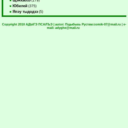
Щэнхабзэ
(179)
Юбилей
(375)
Япэу тыдодзэ
(5)
Copyright 2010 АДЫГЭ ПСАЛЪЭ | autor:
Пщыбыхь Рустам:
comik-07@mail.ru
| e-
mail:
adyghe@mail.ru