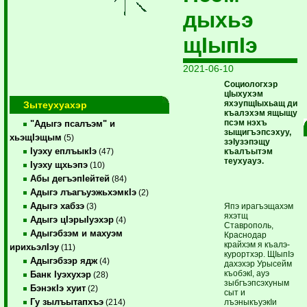
дыхьэ
щIыпIэ
2021-06-10
Социологхэр
цIыхухэм
яхэупщIыхьащ ди
Зытеухуахэр
къалэхэм ящыщу
псэм нэхъ
"Адыгэ псалъэм" и
зыщигъэпсэхуу,
хьэщIэщым
(5)
зэIузэпэщу
Iуэху еплъыкIэ
къалъытэм
(47)
теухуауэ.
Iуэху щхьэпэ
(10)
Абы дегъэпIейтей
(84)
Адыгэ лъагъуэжьхэмкIэ
(2)
Адыгэ хабзэ
Япэ ирагъэщахэм
(3)
яхэтщ
Адыгэ цIэрыIуэхэр
(4)
Ставрополь,
Адыгэбзэм и махуэм
Краснодар
крайхэм я къалэ-
ирихьэлIэу
(11)
курортхэр. ЩIыпIэ
Адыгэбзэр ядж
(4)
дахэхэр Урысейм
къобэкI, ауэ
Банк Iуэхухэр
(28)
зыбгъэпсэхуным
БэнэкIэ хуит
(2)
сыт и
Гу зылъытапхъэ
лъэныкъуэкIи
(214)