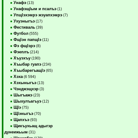
Унафэ
(13)
УнафэщIым и псалъэ
(1)
УпщIэхэмрэ жэуапхэмрэ
(7)
Ухуэныгъэ
(17)
Фестиваль
(39)
Футбол
(555)
ФщIэн папщIэ
(11)
Фэ фщIэрэ
(8)
Фэеплъ
(214)
Хъуэхъу
(190)
Хъыбар гуапэ
(234)
ХъыбарегъащIэ
(65)
Хэха
(6 594)
Хэхыныгъэ
(13)
Чэнджэщхэр
(3)
Шыгъажэ
(23)
Шыхулъагъуэ
(12)
ЩIэ
(75)
ЩIэныгъэ
(70)
Щапхъэ
(93)
Щикъухьащ адыгэр
дунеижьым
(31)