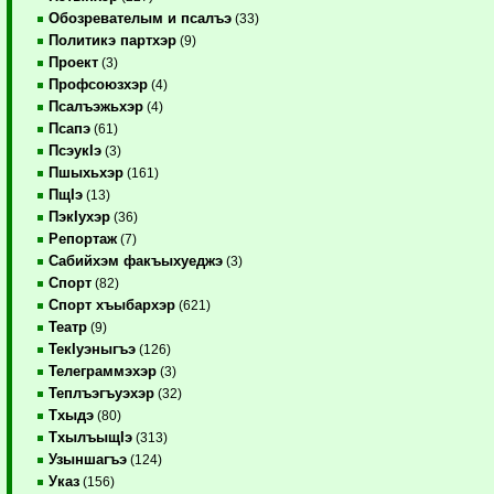
Обозревателым и псалъэ
(33)
Политикэ партхэр
(9)
Проект
(3)
Профсоюзхэр
(4)
Псалъэжьхэр
(4)
Псапэ
(61)
ПсэукIэ
(3)
Пшыхьхэр
(161)
ПщIэ
(13)
ПэкIухэр
(36)
Репортаж
(7)
Сабийхэм факъыхуеджэ
(3)
Спорт
(82)
Спорт хъыбархэр
(621)
Театр
(9)
ТекIуэныгъэ
(126)
Телеграммэхэр
(3)
Теплъэгъуэхэр
(32)
Тхыдэ
(80)
ТхылъыщIэ
(313)
Узыншагъэ
(124)
Указ
(156)