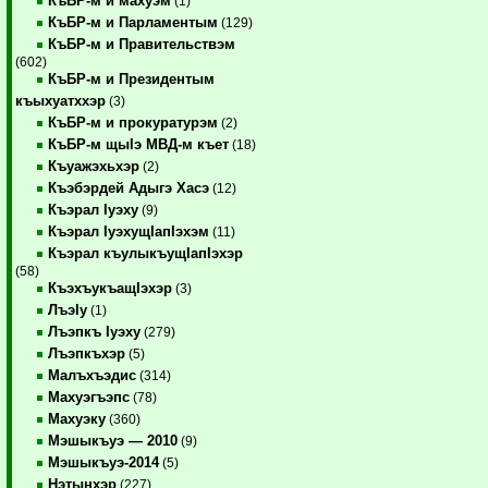
КъБР-м и махуэм
(1)
КъБР-м и Парламентым
(129)
КъБР-м и Правительствэм
(602)
КъБР-м и Президентым
къыхуатххэр
(3)
КъБР-м и прокуратурэм
(2)
КъБР-м щыIэ МВД-м къет
(18)
Къуажэхьхэр
(2)
Къэбэрдей Адыгэ Хасэ
(12)
Къэрал Iуэху
(9)
Къэрал IуэхущIапIэхэм
(11)
Къэрал къулыкъущIапIэхэр
(58)
КъэхъукъащIэхэр
(3)
ЛъэIу
(1)
Лъэпкъ Iуэху
(279)
Лъэпкъхэр
(5)
Малъхъэдис
(314)
Махуэгъэпс
(78)
Махуэку
(360)
Мэшыкъуэ — 2010
(9)
Мэшыкъуэ-2014
(5)
Нэтынхэр
(227)