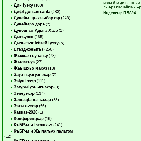
мази 6-м ди газетым 
Дин Iуэху
(100)
728-рэ кIэпIейкIэ 76-
ДифI догъэлъапIэ
(283)
Индексыр П 5894.
Дунейм щыхъыбархэр
(248)
Дунеймрэ дэрэ
(2)
Дунейпсо Адыгэ Хасэ
(1)
Дыгъуасэ
(165)
ДызыгъэпIейтей Iуэху
(6)
Егъэджэныгъэ
(266)
Жыжьэ-гъунэгъу
(73)
Жылагъуэ
(27)
Жьыщхьэ махуэ
(13)
Зауэ гъуэгуанэхэр
(2)
ЗэIущIэхэр
(111)
ЗэгурыIуэныгъэхэр
(3)
Зэпеуэхэр
(137)
ЗэпыщIэныгъэхэр
(28)
Зэхыхьэхэр
(56)
Кавказ-2020
(1)
Конференцхэр
(16)
КъБР-м и Iэтащхьэ
(241)
КъБР-м и Жылагъуэ палатэм
(12)