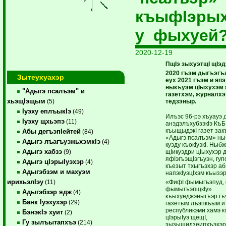
къыфIэры
у фыхуей
2020-12-19
ПщIэ зыхуэтщI щIэд
2020 гъэм дыгъэгъа
Зытеухуахэр
еух 2021 гъэм и яп
ныкъуэм цIыхухэм 
"Адыгэ псалъэм" и
газетхэм, журналхэ
хьэщIэщым
тедзэныр.
(5)
Iуэху еплъыкIэ
(49)
Илъэс 96-рэ хъуауэ 
Iуэху щхьэпэ
(11)
анэдэлъхубзэкIэ КъБ
къыщыдэкI газет за
Абы дегъэпIейтей
(84)
«Адыгэ псалъэм» ны
Адыгэ лъагъуэжьхэмкIэ
(4)
куэду къокIуэкI. Ныб
Адыгэ хабзэ
щIикуэдри цIыхухэр 
(9)
яфIэгъэщIэгъуэн, гуп
Адыгэ цIэрыIуэхэр
(4)
къезыт тхыгъэхэр аб
Адыгэбзэм и махуэм
напэкIуэцIхэм къызэ
ирихьэлIэу
«ФифI фымыгъэпуд, 
(11)
фымыгъэпщкIу»
Адыгэбзэр ядж
(4)
къыхуеджэныгъэр гъу
Банк Iуэхухэр
(29)
газетым лъэпкъым и
республикэми хамэ 
БэнэкIэ хуит
(2)
цIэрыIуэ щещI,
Гу зылъытапхъэ
(214)
зызыщидзеипхъэхэр