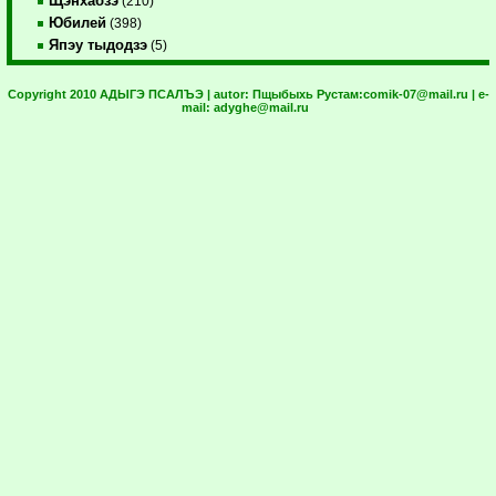
Щэнхабзэ
(210)
Юбилей
(398)
Япэу тыдодзэ
(5)
Copyright 2010 АДЫГЭ ПСАЛЪЭ | autor:
Пщыбыхь Рустам:
comik-07@mail.ru
| e-
mail:
adyghe@mail.ru