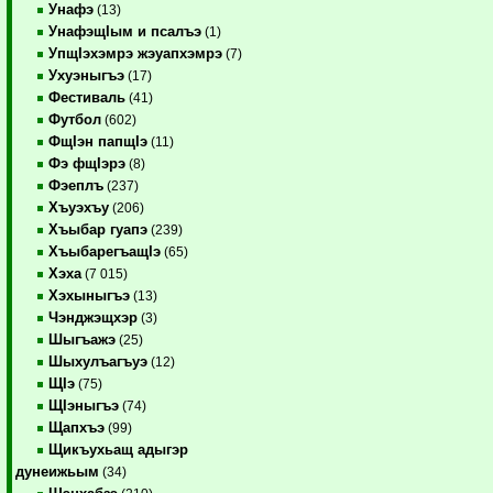
Унафэ
(13)
УнафэщIым и псалъэ
(1)
УпщIэхэмрэ жэуапхэмрэ
(7)
Ухуэныгъэ
(17)
Фестиваль
(41)
Футбол
(602)
ФщIэн папщIэ
(11)
Фэ фщIэрэ
(8)
Фэеплъ
(237)
Хъуэхъу
(206)
Хъыбар гуапэ
(239)
ХъыбарегъащIэ
(65)
Хэха
(7 015)
Хэхыныгъэ
(13)
Чэнджэщхэр
(3)
Шыгъажэ
(25)
Шыхулъагъуэ
(12)
ЩIэ
(75)
ЩIэныгъэ
(74)
Щапхъэ
(99)
Щикъухьащ адыгэр
дунеижьым
(34)