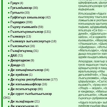
щIиуфэркъым, цIыху
Гуауэ
(4)
гуныкъуэгъуэхэри г
ГукъэкIыжхэр
(30)
ищIыркъым.
Гулъытэ
(33)
ИлъэсыщIэм «Адыгэ
къытехуэну тхыгъэхэ
ГуфIэгъуэ зэхыхьэхэр
(42)
лэжьыгъэм и унэтIы
Гъуазджэ
(208)
нэхъыщхьэу щытынух
Гъуэгу къежьапIэ
пщIымэ, щIэджыкIакI
(59)
ялъэгъуа «Си бзэ — с
Гъэлъэгъуэныгъэхэр
(131)
дуней», «ЩIалэгъуэ»
Гъэмахуэ
(13)
хабзэ», «Си еджапIэ
къежьапIэ», «Махуэк
Гъэмахуэ зыгъэпсэхугъуэ
(18)
«Узыншагъэ», «Шыху
Гъэсэныгъэ
(16)
«ЦIыкIураш», «Ислъ
«Малъхъэдис», «Iуэ
ГъэщIэгъуэнщ
(31)
дыщэ пхъуантэ» напэ
ДАХ
(72)
адэкIи къыдагъэкIын
Джэрпэджэж
(9)
Апхуэдэуи, газетыр 
гунэс ящыхъун тхыг
Дзюдо
(2)
щIэщыгъуэхэр я пащ
Ди зэпыщIэныгъэхэр
(34)
иралъхьэнущ «Абы
Ди куейхэм
дегъэпIейтей», «Тхы
(1)
лъагъуэхэмкIэ», «Ад
Ди къуэш республикэхэм
(177)
цIэрыIуэхэр», «Сытхэ
Ди нэхъыжьыфIхэр
(16)
къуажэ?», «Iуэху епл
«УпщIэ — жэуап», «I
Ди псэлъэгъухэр
(86)
и чэнджэщ», «Макъы
Ди сурэт гъэтIылъыгъэхэр
догъэлъапIэ», «Жыж
(341)
гъунэгъу» рубрикэхэм
Ди хьэщIэщым
(21)
«Адыгэ псалъэр» зы
хуейхэм хъыбар фыд
Ди хэкуэгъухэр
(4)