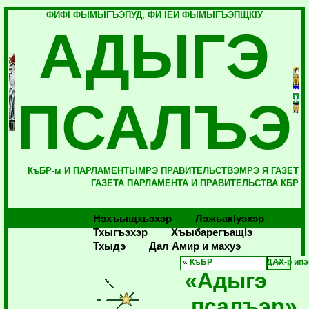
ФИФI ФЫМЫГЪЭПУД, ФИ IЕЙ ФЫМЫГЪЭПЩКIУ
АДЫГЭ
ПСАЛЪЭ
КъБР-м И ПАРЛАМЕНТЫМРЭ ПРАВИТЕЛЬСТВЭМРЭ Я ГАЗЕТ
ГАЗЕТА ПАРЛАМЕНТА И ПРАВИТЕЛЬСТВА КБР
Нэхъыщхьэхэр
Лэжьакlуэхэр
Тхыгъэхэр
Хъыбарегъащlэ
Тхыдэ
Дал Амир и махуэ
«
КъБР
ДАХ-р ипэ
«Адыгэ
псалъэр»