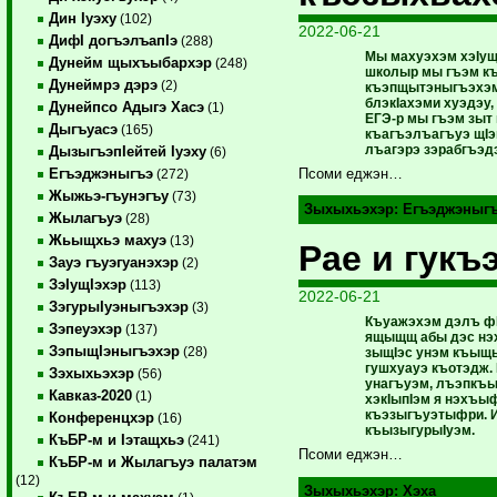
Дин Iуэху
(102)
2022-06-21
ДифI догъэлъапIэ
(288)
Мы махуэхэм хэIущ
Дунейм щыхъыбархэр
(248)
школыр мы гъэм къ
Дунеймрэ дэрэ
(2)
къэпщытэныгъэхэм 
блэкIахэми хуэдэу,
Дунейпсо Адыгэ Хасэ
(1)
ЕГЭ-р мы гъэм зы
Дыгъуасэ
(165)
къагъэлъагъуэ щIэ
лъагэрэ зэрабгъэд
ДызыгъэпIейтей Iуэху
(6)
Егъэджэныгъэ
Псоми еджэн…
(272)
Жыжьэ-гъунэгъу
(73)
Зыхыхьэхэр:
Егъэджэныг
Жылагъуэ
(28)
Жьыщхьэ махуэ
(13)
Рае и гукъ
Зауэ гъуэгуанэхэр
(2)
ЗэIущIэхэр
(113)
2022-06-21
ЗэгурыIуэныгъэхэр
(3)
Къуажэхэм дэлъ ф
Зэпеуэхэр
(137)
ящыщщ абы дэс нэ
ЗэпыщIэныгъэхэр
(28)
зыщIэс унэм къыщ
гушхуауэ къотэдж
Зэхыхьэхэр
(56)
унагъуэм, лъэпкъы
Кавказ-2020
(1)
хэкIыпIэм я нэхъ
къэзыгъуэтыфри. И
Конференцхэр
(16)
къызыгурыIуэм.
КъБР-м и Iэтащхьэ
(241)
Псоми еджэн…
КъБР-м и Жылагъуэ палатэм
(12)
Зыхыхьэхэр:
Хэха