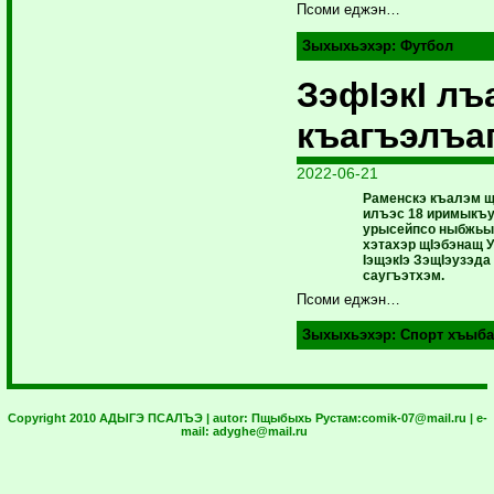
Псоми еджэн…
Зыхыхьэхэр:
Футбол
ЗэфIэкI лъ
къагъэлъа
2022-06-21
Раменскэ къалэм щ
илъэс 18 иримыкъу
урысейпсо ныбжьыщ
хэтахэр щIэбэнащ 
IэщэкIэ ЗэщIэузэда
саугъэтхэм.
Псоми еджэн…
Зыхыхьэхэр:
Спорт хъыба
Copyright 2010 АДЫГЭ ПСАЛЪЭ | autor:
Пщыбыхь Рустам:
comik-07@mail.ru
| e-
mail:
adyghe@mail.ru