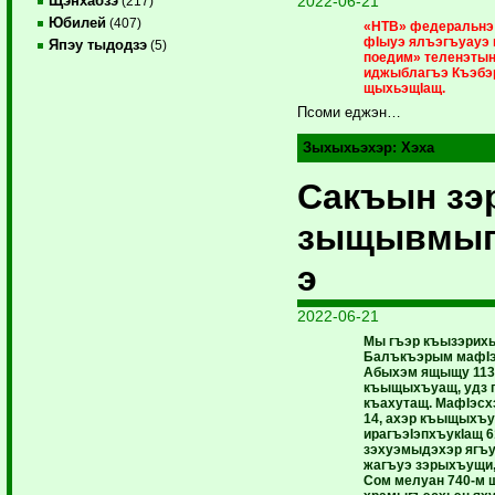
2022-06-21
Щэнхабзэ
(217)
Юбилей
(407)
«НТВ» федеральнэ
фIыуэ ялъэгъуауэ 
Япэу тыдодзэ
(5)
поедим» теленэты
иджыблагъэ Къэбэ
щыхьэщIащ.
Псоми еджэн…
Зыхыхьэхэр:
Хэха
Сакъын зэ
зыщывмыг
э
2022-06-21
Мы гъэр къызэрихь
Балъкъэрым мафIэс
Абыхэм ящыщу 113-
къыщыхъуащ, удз г
къахутащ. МафIэс
14, ахэр къыщыхъу
ирагъэIэпхъукIащ 6
зэхуэмыдэхэр ягъу
жагъуэ зэрыхъущи, 
Сом мелуан 740-м 