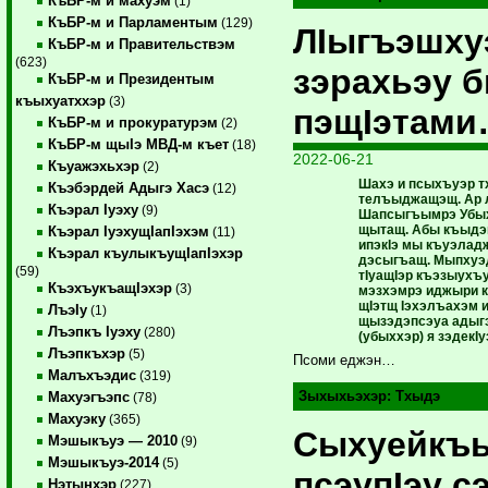
КъБР-м и махуэм
(1)
КъБР-м и Парламентым
(129)
ЛIыгъэшху
КъБР-м и Правительствэм
(623)
зэрахьэу 
КъБР-м и Президентым
къыхуатххэр
(3)
пэщIэтам
КъБР-м и прокуратурэм
(2)
КъБР-м щыIэ МВД-м къет
(18)
2022-06-21
Къуажэхьхэр
(2)
Шахэ и псыхъуэр т
Къэбэрдей Адыгэ Хасэ
(12)
телъыджащэщ. Ар л
Къэрал Iуэху
(9)
Шапсыгъымрэ Убых
щытащ. Абы къыдэк
Къэрал IуэхущIапIэхэм
(11)
ипэкIэ мы къуэлад
Къэрал къулыкъущIапIэхэр
дэсыгъащ. Мыпхуэд
(59)
тIуащIэр къэзыухъ
КъэхъукъащIэхэр
(3)
мэзхэмрэ иджыри к
щIэтщ Iэхэлъахэм 
ЛъэIу
(1)
щызэдэпсэуа адыг
Лъэпкъ Iуэху
(280)
(убыххэр) я зэдекIу
Лъэпкъхэр
(5)
Псоми еджэн…
Малъхъэдис
(319)
Зыхыхьэхэр:
Тхыдэ
Махуэгъэпс
(78)
Махуэку
(365)
Сыхуейкъ
Мэшыкъуэ — 2010
(9)
Мэшыкъуэ-2014
(5)
псэупIэу с
Нэтынхэр
(227)