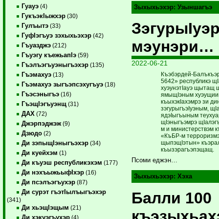
Гуауэ
(4)
Зыхыхьэхэр:
Узыншагъэ
ГукъэкIыжхэр
(30)
ЗэгурыIуэ
Гулъытэ
(33)
ГуфIэгъуэ зэхыхьэхэр
(42)
мэунэри…
Гъуазджэ
(212)
Гъуэгу къежьапIэ
(59)
2022-06-21
Гъэлъэгъуэныгъэхэр
(135)
Къэбэрдей-Балъкъэр
Гъэмахуэ
(13)
5642» республикэ щI
Гъэмахуэ зыгъэпсэхугъуэ
(18)
хуэунэтIауэ щытащ 
Гъэсэныгъэ
(16)
ямыщIэным хуэущиин
къыхэкIахэмрэ зи ди
ГъэщIэгъуэнщ
(31)
зэгурыгъэIуэным, щI
ДАХ
(72)
ядэIыгъыным теухуар
щIэныгъэмрэ щIалэгъ
Джэрпэджэж
(9)
м и министерствэм к
Дзюдо
(2)
«КъБР-м терроризмэ
щыпэщIэтын» къэра
Ди зэпыщIэныгъэхэр
(34)
къызэрагъэпэщащ.
Ди куейхэм
(1)
Псоми еджэн…
Ди къуэш республикэхэм
(177)
Ди нэхъыжьыфIхэр
(16)
Зыхыхьэхэр:
Хэха
Ди псэлъэгъухэр
(87)
Ди сурэт гъэтIылъыгъэхэр
Балли 100
(341)
Ди хьэщIэщым
(21)
къэзыхьах
Ди хэкуэгъухэр
(4)