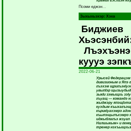
храмыгъэсхьэн яху
Псоми еджэн…
Зыхыхьэхэр:
Хэха
Биджиев
Хьэсэнбий
Лъэхъэнэ 
куууэ зэп
2022-06-21
Урысей Федерацэм
дивизионым и Япэ 
гъэхэм щригъэкIуэк
увыпIэр щызыубы
зыкIи зэмыщхь зэIу
гъуащ — командэ 
жыджэру япэщIэта
куэдым къыхагъэщI
кърикIуахэмрэ адэк
къыпэщылъхэмрэ я
иджыблагъэ жэуап
Налшыкым» и генер
тренер нэхъыщхьэ