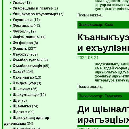
абы сыдэпсэлъэну,
Унафэ
(13)
зэгуэр си насып къ
УнафэщIым и псалъэ
(1)
гукъэкIыжхэмкIэ с
УпщIэхэмрэ жэуапхэмрэ
(7)
Псоми еджэн…
Ухуэныгъэ
(17)
Зыхыхьэхэр:
Хэха
Фестиваль
(43)
Футбол
(612)
Къаныкъуэ
ФщIэн папщIэ
(11)
Фэ фщIэрэ
(8)
и ехъулIэ
Фэеплъ
(237)
Хъуэхъу
(209)
2022-06-21
Хъыбар гуапэ
(239)
ЩоджэнцIыкIу Алий 
ХъыбарегъащIэ
(65)
Къэбэрдей къэрал 
Хэха
(7 114)
иджыблагъэ щагъэл
фэеплъу иджы етIуа
Хэхыныгъэ
(13)
литературэ зэпеуэм
Чэнджэщхэр
(3)
Псоми еджэн…
Шыгъажэ
(26)
Шыхулъагъуэ
(12)
Зыхыхьэхэр:
Гъуазджэ
ЩIэ
(75)
Ди щIына
ЩIэныгъэ
(74)
Щапхъэ
(99)
ирагъэцIы
Щикъухьащ адыгэр
дунеижьым
(34)