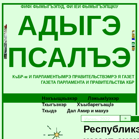
ФИФI ФЫМЫГЪЭПУД, ФИ IЕЙ ФЫМЫГЪЭПЩКIУ
АДЫГЭ
ПСАЛЪЭ
КъБР-м И ПАРЛАМЕНТЫМРЭ ПРАВИТЕЛЬСТВЭМРЭ Я ГАЗЕТ
ГАЗЕТА ПАРЛАМЕНТА И ПРАВИТЕЛЬСТВА КБР
Нэхъыщхьэхэр
Лэжьакlуэхэр
Тхыгъэхэр
Хъыбарегъащlэ
Тхыдэ
Дал Амир и махуэ
Июнь, 2022
Республик