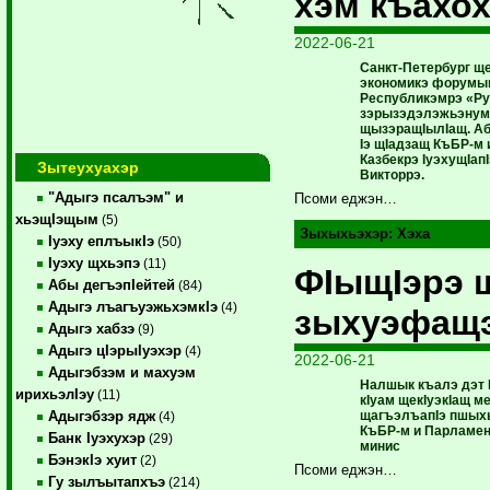
хэм къахо
2022-06-21
Санкт-Петербург ще
экономикэ форумы
Республикэмрэ «Р
зэрызэдэлэжьэнум 
щызэращIылIащ. А
Iэ щIадзащ КъБР-м и
Казбекрэ IуэхущIап
Зытеухуахэр
Викторрэ.
"Адыгэ псалъэм" и
Псоми еджэн…
хьэщIэщым
(5)
Зыхыхьэхэр:
Хэха
Iуэху еплъыкIэ
(50)
Iуэху щхьэпэ
(11)
ФIыщIэрэ 
Абы дегъэпIейтей
(84)
Адыгэ лъагъуэжьхэмкIэ
(4)
зыхуэфащ
Адыгэ хабзэ
(9)
Адыгэ цIэрыIуэхэр
(4)
2022-06-21
Адыгэбзэм и махуэм
Налшык къалэ дэт
ирихьэлIэу
(11)
кIуам щекIуэкIащ м
щагъэлъапIэ пшыхь
Адыгэбзэр ядж
(4)
КъБР-м и Парламен
Банк Iуэхухэр
(29)
минис
БэнэкIэ хуит
(2)
Псоми еджэн…
Гу зылъытапхъэ
(214)