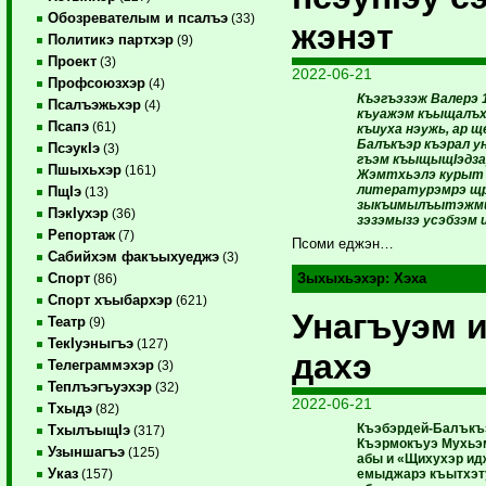
Обозревателым и псалъэ
(33)
жэнэт
Политикэ партхэр
(9)
Проект
(3)
2022-06-21
Профсоюзхэр
(4)
Къэгъэзэж Валерэ 
Псалъэжьхэр
(4)
къуажэм къыщалъх
Псапэ
(61)
къиуха нэужь, ар 
Балъкъэр къэрал у
ПсэукIэ
(3)
гъэм къыщыщIэдзау
Пшыхьхэр
(161)
Жэмтхьэлэ курыт 
литературэмрэ щр
ПщIэ
(13)
зыкъимылъытэжми,
ПэкIухэр
(36)
зэзэмызэ усэбзэм 
Репортаж
(7)
Псоми еджэн…
Сабийхэм факъыхуеджэ
(3)
Спорт
Зыхыхьэхэр:
Хэха
(86)
Спорт хъыбархэр
(621)
Унагъуэм 
Театр
(9)
ТекIуэныгъэ
(127)
дахэ
Телеграммэхэр
(3)
Теплъэгъуэхэр
(32)
2022-06-21
Тхыдэ
(82)
Къэбэрдей-Балъкъэ
ТхылъыщIэ
(317)
Къэрмокъуэ Мухьэм
Узыншагъэ
(125)
абы и «Щихухэр и
Указ
емыджарэ къытхэт
(157)