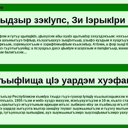
эр
рыдзыр зэкIупс, Зи IэрыкIри
фом и гугъу щыпщIкIэ, цIыхухэм абы хуаIэ щытыкIэр зэхуэдэкъым: нэхъ
а шхыныгъуэ IэфIыр, къэуатышхуэ зыщIэлъыр, узыфэ куэдым я хущхъуэ
ркъым, зэремызэгъым е зэрафIэмыфIым къыхэкIыу. АтIэми, а фор зыщI 
 гъуэтыгъуейщ: а псэущхьэ дахэ цIыкIум и шэрэзым и папцIагъыр, жан
ым балигъхэм…
ъыфIища цIэ уардэм хуэф
ъкъэр Республикэм къикIуа тхыдэ гъуэ-гуанэр IупщIу къызыхэщыжхэм
ткъалэ. 1955 гъэм и нобэ хуэдэ махуэм, мэкъуауэгъуэм и 10-м, къалэ с
ъэралыгъуэ игъуэтыным иджыри илъэс зыбжанэ иIэу зи лъабжьэр ягъэт
Iэ уардэр зыгъуэта жылэр занщIэу теуват зыужьыныгъэм и гъуэгу мыты
, гугъуехьхэр зыпыщIам, ауэ зыужьыныгъэмрэ зыузэщIыныгъэмрэ уах