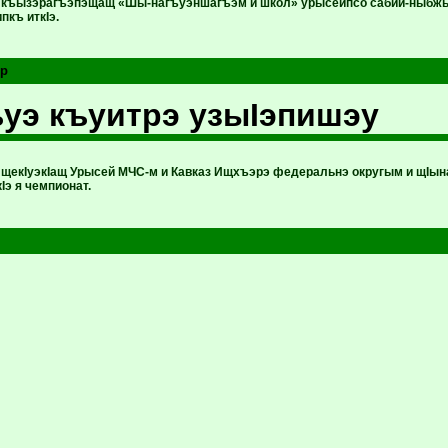
р къызэрагъэпэщащ «Шы-нагъуэншагъэм и школ» урысейпсо сабий-ныбж
пкъ иткIэ.
эр
уэ къуитрэ узыIэпишэу
 щекIуэкIащ Урысей МЧС-м и Кавказ Ищхъэрэ федеральнэ округым и щIына
э я чемпионат.