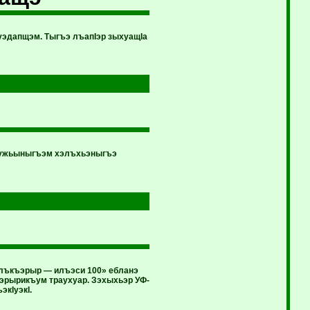
ауэдапщэм. Тыгъэ лъапIэр зыхуащIа
зыужьыныгъэм хэлъхьэныгъэ
лъкъэрыр — илъэси 100» ебланэ
эрырикъум траухуар. Зэхыхьэр УФ-
кIуэкI.