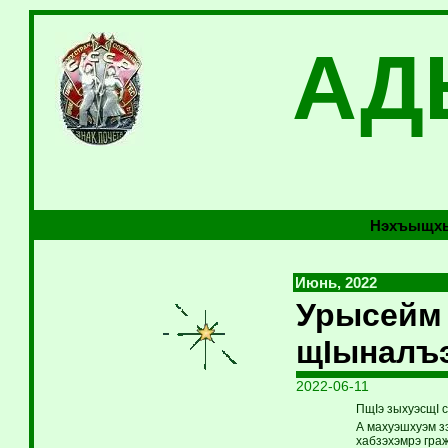
АД
Нэхъыщхь
Июнь, 2022
Урысейм 
щIыналъэ
2022-06-11
ПщIэ зыхуэсщI с
А махуэшхуэм з
хабзэхэмрэ гра