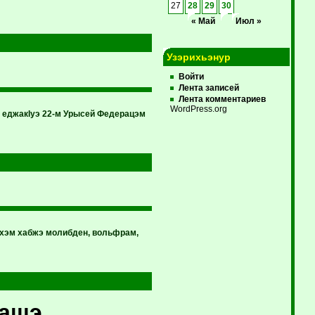
27
28
29
30
« Май
Июл »
Узэрихьэнур
Войти
Лента записей
Лента комментариев
WordPress.org
еджакIуэ 22-м Урысей Федерацэм
эм хабжэ молибден, вольфрам,
фащэ