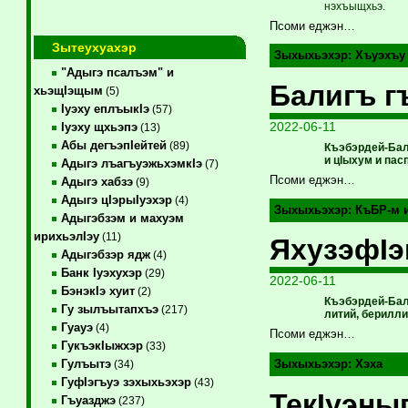
нэхъыщхьэ.
Псоми еджэн…
Зытеухуахэр
Зыхыхьэхэр:
Хъуэхъу
"Адыгэ псалъэм" и
Балигъ г
хьэщIэщым
(5)
Iуэху еплъыкIэ
(57)
2022-06-11
Iуэху щхьэпэ
(13)
Абы дегъэпIейтей
(89)
Къэбэрдей-Бал
и цIыхум и па
Адыгэ лъагъуэжьхэмкIэ
(7)
Псоми еджэн…
Адыгэ хабзэ
(9)
Адыгэ цIэрыIуэхэр
(4)
Зыхыхьэхэр:
КъБР-м 
Адыгэбзэм и махуэм
ирихьэлIэу
(11)
ЯхузэфIэ
Адыгэбзэр ядж
(4)
Банк Iуэхухэр
(29)
2022-06-11
БэнэкIэ хуит
(2)
Къэбэрдей-Ба
Гу зылъытапхъэ
(217)
литий, берилл
Гуауэ
(4)
Псоми еджэн…
ГукъэкIыжхэр
(33)
Гулъытэ
Зыхыхьэхэр:
Хэха
(34)
ГуфIэгъуэ зэхыхьэхэр
(43)
ТекIуэны
Гъуазджэ
(237)