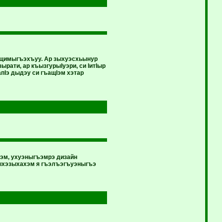
пщимыгъэхъуу. Ар зыхуэсхьынур
ати, ар къызгурыIуэри, си IитIыр
апIэ дыдэу си гъащIэм хэтар
рэм, ухуэныгъэмрэ дизайн
ъыхэзыхахэм я гъэлъэгъуэныгъэ