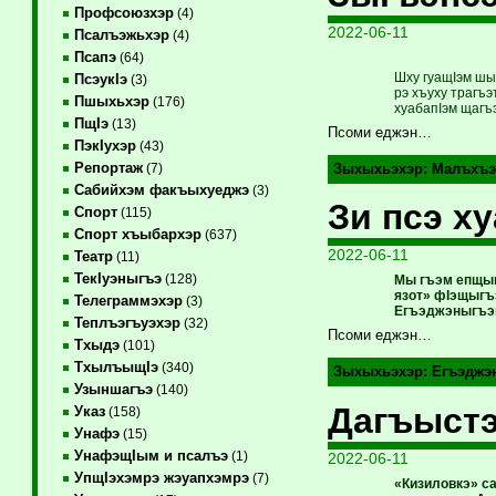
Профсоюзхэр
(4)
2022-06-11
Псалъэжьхэр
(4)
Псапэ
(64)
Шху гуащIэм шыг
ПсэукIэ
(3)
рэ хъуху трагъэ
Пшыхьхэр
(176)
хуабапIэм щагъэ
ПщIэ
(13)
Псоми еджэн…
ПэкIухэр
(43)
Репортаж
(7)
Зыхыхьэхэр:
Малъхъэ
Сабийхэм факъыхуеджэ
(3)
Зи псэ х
Спорт
(115)
Спорт хъыбархэр
(637)
2022-06-11
Театр
(11)
ТекIуэныгъэ
(128)
Мы гъэм епщыкI
язот» фIэщыгъ
Телеграммэхэр
(3)
Егъэджэныгъэм
Теплъэгъуэхэр
(32)
Псоми еджэн…
Тхыдэ
(101)
ТхылъыщIэ
(340)
Зыхыхьэхэр:
Егъэджэ
Узыншагъэ
(140)
Дагъыст
Указ
(158)
Унафэ
(15)
УнафэщIым и псалъэ
(1)
2022-06-11
УпщIэхэмрэ жэуапхэмрэ
(7)
«Кизиловкэ» с