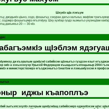
ШхукIэ щIа лэкъум
ъу, джэдыкIэ цIынэ, содэ, фошыгъу, сэхуран дагъэ халъхьэ, мафIэм трагъэувэр
т, содэмрэ фошыгъумрэ ягъэткIуху. Шху хуэбар гуэдз хьэжыгъэ ухуэнщIам хакIэ
тщ дакъикъэ 20 — 30-кIэ.
дис
уабагъэмкIэ щIэблэм ядэгуа
уиянэу ди къэралым щокIуэкI сабийхэм щIэныгъэ гуэдзэн езыт егъэджакI
эр зиIэ а зэхьэзэхуэр Урысей Федерацэм къыщызэгъэпэщыныр 2004 гъ
кIэ и министерствэмрэ егъэджэныгъэ IэнатIэм и лэжьакIуэхэм я профс
ныгъэ
эныр иджы къапоплъэ
абий зыгъэпсэхупIэ лагерым щекIуэкIащ сабийхэмрэ еджапIэхэм щIэс щIа