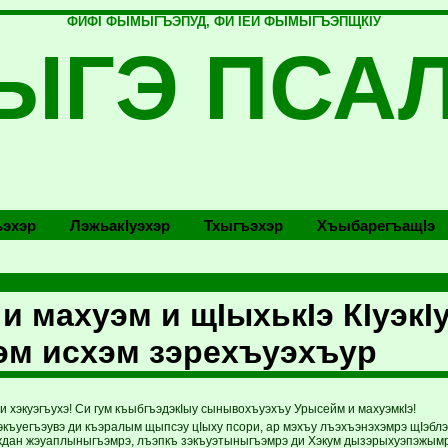
ФИФI ФЫМЫГЪЭПУД, ФИ IЕЙ ФЫМЫГЪЭПЩКIУ
ЫГЭ ПСА
эхэр
Лэжьакlуэхэр
Тхыгъэхэр
Хъыбарегъащlэ
и махуэм и щIыхькIэ КIуэкIу
м исхэм зэрехъуэхъур
и хэкуэгъухэ! Си гум къыбгъэдэкIыу сынывохъуэхъу Урысейм и махуэмкIэ!
экъуегъэувэ ди къэралым щыпсэу цIыху псори, ар мэхъу лъэхъэнэхэмрэ щIэблэ
ждан жэуаплыныгъэмрэ, лъэпкъ зэкъуэтыныгъэмрэ ди Хэкум дызэрыхуэпэжым