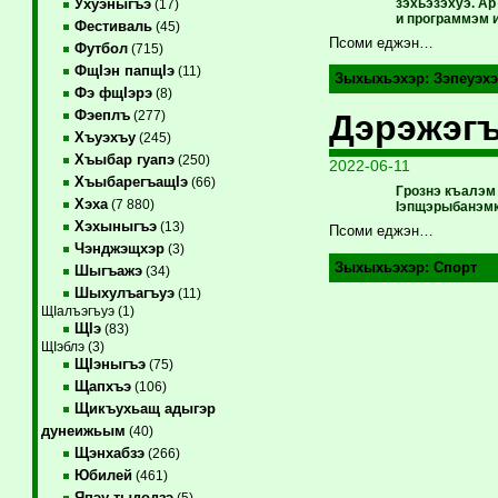
зэхьэзэхуэ. А
Ухуэныгъэ
(17)
и программэм и
Фестиваль
(45)
Псоми еджэн…
Футбол
(715)
ФщIэн папщIэ
(11)
Зыхыхьэхэр:
Зэпеуэх
Фэ фщIэрэ
(8)
Фэеплъ
Дэрэжэгъ
(277)
Хъуэхъу
(245)
Хъыбар гуапэ
(250)
2022-06-11
ХъыбарегъащIэ
(66)
Грознэ къалэм
Хэха
(7 880)
IэпщэрыбанэмкI
Хэхыныгъэ
(13)
Псоми еджэн…
Чэнджэщхэр
(3)
Зыхыхьэхэр:
Спорт
Шыгъажэ
(34)
Шыхулъагъуэ
(11)
ЩIалъэгъуэ (1)
ЩIэ
(83)
ЩIэблэ (3)
ЩIэныгъэ
(75)
Щапхъэ
(106)
Щикъухьащ адыгэр
дунеижьым
(40)
Щэнхабзэ
(266)
Юбилей
(461)
Япэу тыдодзэ
(5)