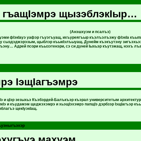
 гъащIэмрэ щызэблэкIыр…
(Анэшхуэм и псалъэ)
ми фIэкIауэ уафэр гъуэгъуащ, ихъуреягъыр къэлъэлъэжу фIэкIа къы
 сыздэджэрэзым, щыблэр къыкIэлъыуащ. Дунейм къэкъутэну зигъэхьэзыр
ыгъэну… Адрей псори къызэтенэри, сэ си дуней Iыхьэр къутэжащ, нэхъ лъ
рэ IэщIагъэмрэ
тIэ и цIэр зезыхьэ Къэбэрдей-Балъкъэр къэрал университетым архитекту
мкIэ и къудамэм щеджэхэмрэ и хьэщIэхэмрэ папщIэ дэрбзэр IэщIагъэр к
благъэ щекIуэкIащ.
ъуэныгъэхэр
хугъуэ махуэм