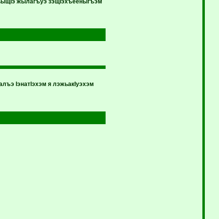
ьыщIэ жылагъуэ зэщIэхъееныгъэм
лъэ IэнатIэхэм я лэжьакIуэхэм