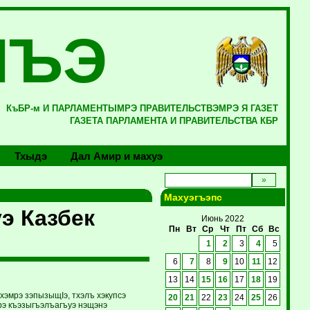
ЛЪЭ
КъБР-м И ПАРЛАМЕНТЫМРЭ ПРАВИТЕЛЬСТВЭМРЭ Я ГАЗЕТ
ГАЗЕТА ПАРЛАМЕНТА И ПРАВИТЕЛЬСТВА КБР
Тхыдэ
Дал Амир и махуэ
Махуэгъэпс
э Казбек
Июнь 2022
Пн
Вт
Ср
Чт
Пт
Сб
Вс
1
2
3
4
5
6
7
8
9
10
11
12
13
14
15
16
17
18
19
хэмрэ зэпызыщIэ, тхэлъ хэкупсэ
20
21
22
23
24
25
26
рэ къэзыгъэлъагъуэ нэщэнэ