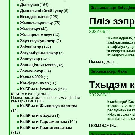
Дыгъуасэ
(166)
Зыхыхьэхэр:
ЗэIущIэх
ДызыгъэпIейтей Iуэху
(6)
Егъэджэныгъэ
(325)
ПлIэ зэп
Жыжьэ-гъунэгъу
(75)
Жылагъуэ
(48)
2022-06-11
Жьыщхьэ махуэ
(14)
ЖыпIэнурамэ, 
Зауэ гъуэгуанэхэр
(2)
зэкIэрызышхэ 
къафIэIуэхущэ
ЗэIущIэхэр
(142)
зызэхуэзымышэ
ЗэгурыIуэныгъэхэр
(3)
къыщIэкIынкъ
Зэпеуэхэр
(149)
Псоми еджэн…
ЗэпыщIэныгъэхэр
(32)
Зэхыхьэхэр
(64)
Зыхыхьэхэр:
Хэха
Кавказ-2020
(1)
Тхыдэм к
Конференцхэр
(16)
КъБР-м и Iэтащхьэ
(258)
КъБР-м и Iэтащхьэмрэ
2022-06-11
Правительствэмрэ я пресс-IэухущIапIэм
къызэритамкIэ (18)
Къэбэрдей-Бал
КъБР-м и Жылагъуэ палатэм
къалащхьэ Нар
республикэм к
(12)
«Нарткъалэ» ц
КъБР-м и махуэм
(1)
щыщIэныгъэхэр
КъБР-м и Парламентым
(164)
Псоми еджэн…
КъБР-м и Правительствэм
(712)