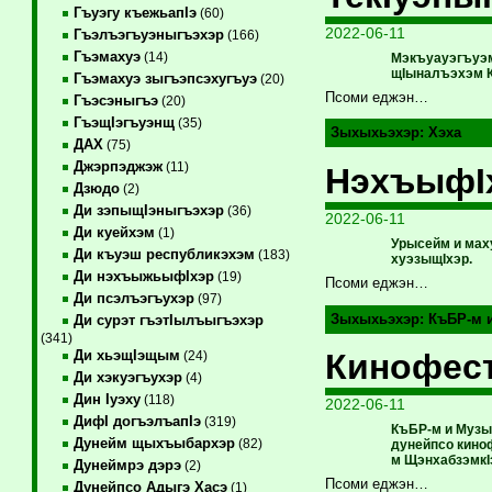
Гъуэгу къежьапIэ
(60)
2022-06-11
Гъэлъэгъуэныгъэхэр
(166)
Гъэмахуэ
(14)
Мэкъуауэгъуэм 
щIыналъэхэм 
Гъэмахуэ зыгъэпсэхугъуэ
(20)
Псоми еджэн…
Гъэсэныгъэ
(20)
ГъэщIэгъуэнщ
(35)
Зыхыхьэхэр:
Хэха
ДАХ
(75)
Джэрпэджэж
(11)
НэхъыфIх
Дзюдо
(2)
Ди зэпыщIэныгъэхэр
(36)
2022-06-11
Ди куейхэм
(1)
Урысейм и мах
Ди къуэш республикэхэм
(183)
хуэзыщIхэр.
Ди нэхъыжьыфIхэр
(19)
Псоми еджэн…
Ди псэлъэгъухэр
(97)
Зыхыхьэхэр:
КъБР-м 
Ди сурэт гъэтIылъыгъэхэр
(341)
Кинофест
Ди хьэщIэщым
(24)
Ди хэкуэгъухэр
(4)
Дин Iуэху
(118)
2022-06-11
ДифI догъэлъапIэ
(319)
КъБР-м и Музы
Дунейм щыхъыбархэр
(82)
дунейпсо кино
м ЩэнхабзэмкI
Дунеймрэ дэрэ
(2)
Псоми еджэн…
Дунейпсо Адыгэ Хасэ
(1)