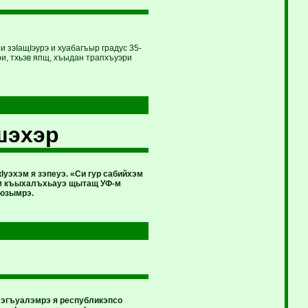
и зэIащIэурэ и хуабагъыр градус 35-
ри, тхьэв япщ, хъыдан трапхъуэри
шэхэр
уэхэм я зэпеуэ. «Си гур сабийхэм
эм къыхалъхьауэ щытащ УФ-м
оюзымрэ.
лэгъуалэмрэ я республикэпсо