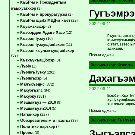
Зыхыхьэхэр:
Юбилей
КъБР-м и Президентым
къыхуатххэр
(3)
Гугъэмрэ
КъБР-м и прокуратурэм
(2)
КъБР-м щыIэ МВД-м къет
(22)
2022-06-11
Къуажэхьхэр
(2)
Къэбэрдей Адыгэ Хасэ
(12)
Гъуэлъыжыгъуэ
Къэрал Iуэху
(10)
къысхуэмыщIэу
сIэтат, зэтесI
Къэрал IуэхущIапIэхэм
(11)
здихьри.
Къэрал къулыкъущIапIэхэр
Псоми еджэн…
(59)
КъэхъукъащIэхэр
(3)
Зыхыхьэхэр:
Фэеплъ
ЛъэIу
(1)
Лъэпкъ Iуэху
(292)
Дахагъэм
Лъэпкъхэр
(5)
Малъхъэдис
(372)
2022-06-11
Махуэгъэпс
(84)
Бэрбэч ХьэтIу
Махуэку
(381)
хуэIухуэщIэхэ
Мэшыкъуэ — 2010
(9)
хьэлэмэт иджы
Мэшыкъуэ-2014
(5)
Псоми еджэн…
Нэтынхэр
(227)
Зыхыхьэхэр:
Гъэлъэг
Обозревателым и псалъэ
(33)
Политикэ партхэр
(7)
Зыгъэпсэ
Проект
(3)