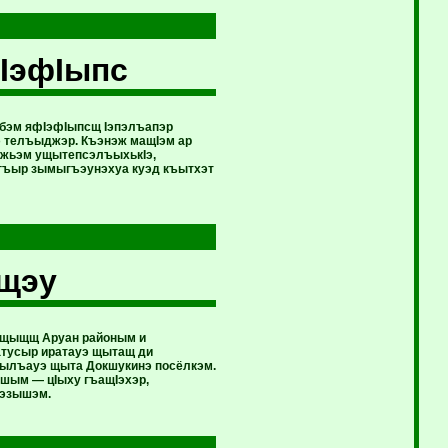
 IэфIыпс
ыбэм яфIэфIыпсщ Iэпэлъапэр
 телъыджэр. Къэнэж мащIэм ар
бжьэм ущытепсэлъыхькIэ,
агъыр зымыгъэунэхуа куэд къытхэт
ащэу
 ящыщщ Аруан районым и
татусыр иратауэ щытащ ди
Iылъауэ щыта Докшукинэ посёлкэм.
ншым — цIыху гъащIэхэр,
уэзышэм.