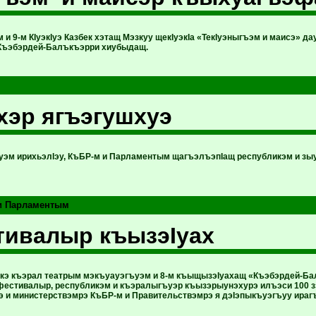
и 9-м КIуэкIуэ Казбек хэтащ Мэзкуу щекIуэкIа «ТекIуэныгъэм и маисэ» д
Къэбэрдей-Балъкъэрри хиубыдащ.
эр ягъэгушхуэ
уэм ирихьэлIэу, КъБР-м и Парламентым щагъэлъэпIащ республикэм и 
и Парламентым
ивалыр къызэIуах
кэ къэрал театрым мэкъуауэгъуэм и 8-м къыщызэIуахащ «Къэбэрдей-Ба
фестивалыр, республикэм и къэралыгъуэр къызэрыунэхурэ илъэси 100 з
э и министерствэмрэ КъБР-м и Правительствэмрэ я дэIэпыкъуэгъуу ирагъэ