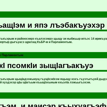
ъащIэм и япэ лъэбакъуэхэр
ъкъэрым и районхэмрэ къалэхэмрэ щыщу зи ныбжьыр илъэс 14 ирикъуа 
спортыр дыгъуасэ щратащ КъБР-м и Парламентым.
и Парламентым
кI псомкIи зыщIагъакъуэ
лъкъэрым щыщIадзэжынущ гъущIхэкIхэм ящыщу нэхъ гъуэтыгъуей дыдэх
ий хуэдэхэр щIы щIагъым къыщIэхыным ехьэлIа лэжьыгъэхэм.
гъэм и маисэр къыхуагъэ