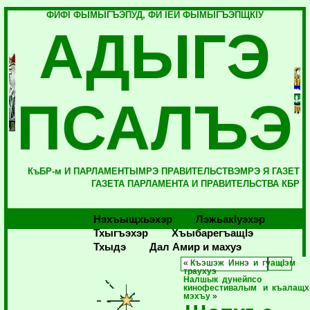
ФИФI ФЫМЫГЪЭПУД, ФИ IЕЙ ФЫМЫГЪЭПЩКIУ
АДЫГЭ
ПСАЛЪЭ
КъБР-м И ПАРЛАМЕНТЫМРЭ ПРАВИТЕЛЬСТВЭМРЭ Я ГАЗЕТ
ГАЗЕТА ПАРЛАМЕНТА И ПРАВИТЕЛЬСТВА КБР
Нэхъыщхьэхэр
Лэжьакlуэхэр
Тхыгъэхэр
Хъыбарегъащlэ
Тхыдэ
Дал Амир и махуэ
«
Къэшэж Иннэ и гуащIэм
траухуэ
Налшык дунейпсо
кинофестивалым и къалащ
мэхъу
»