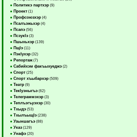
Политикэ партхэр
(9)
Проект
(1)
Профсоюзхэр
(4)
Псалъэжьхэр
(4)
Псапэ
(56)
ПсэукIэ
(3)
Пшыхьхэр
(139)
ПщIэ
(11)
ПэкIухэр
(32)
Репортаж
(7)
Сабийхэм факъыхуеджэ
(2)
Спорт
(25)
Спорт хъыбархэр
(509)
Театр
(9)
ТекIуэныгъэ
(62)
Телеграммэхэр
(3)
Теплъэгъуэхэр
(30)
Тхыдэ
(53)
ТхылъыщIэ
(238)
Узыншагъэ
(88)
Указ
(129)
Унафэ
(20)