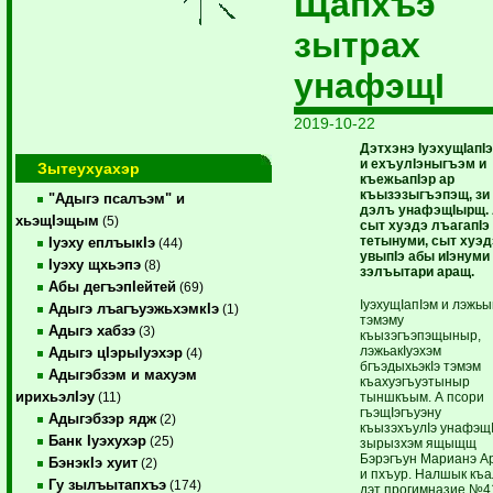
Щапхъэ
зытрах
унафэщI
2019-10-22
Дэтхэнэ IуэхущIапI
и ехъулIэныгъэм и
Зытеухуахэр
къежьапIэр ар
къызэзыгъэпэщ, зи
"Адыгэ псалъэм" и
дэлъ унафэщIырщ.
хьэщIэщым
(5)
сыт хуэдэ лъагапIэ
тетынуми, сыт хуэд
Iуэху еплъыкIэ
(44)
увыпIэ абы иIэнуми
Iуэху щхьэпэ
(8)
зэлъытари аращ.
Абы дегъэпIейтей
(69)
IуэхущIапIэм и лэжь
Адыгэ лъагъуэжьхэмкIэ
(1)
тэмэму
Адыгэ хабзэ
(3)
къызэгъэпэщыныр,
лэжьакIуэхэм
Адыгэ цIэрыIуэхэр
(4)
бгъэдыхьэкIэ тэмэм
Адыгэбзэм и махуэм
къахуэгъуэтыныр
ирихьэлIэу
тыншкъым. А псори
(11)
гъэщIэгъуэну
Адыгэбзэр ядж
(2)
къызэхъулIэ унафэщ
Банк Iуэхухэр
(25)
зырызхэм ящыщщ
Бэрэгъун Марианэ А
БэнэкIэ хуит
(2)
и пхъур. Налшык къа
Гу зылъытапхъэ
(174)
дэт прогимназие №4