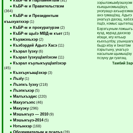
КъБР-м и Парламентым
(92)
зэрылэжьакIуэшхуэм
КъБР-м и Правительствэм
къищынэмыщIауэ,
унэгуащэ ахъырзэма
(364)
анэ гумащIэщ. Адыгэ
КъБР-м и Президентым
унагъуэ дахэщ, хабзэ
къыхуатххэр
(1)
пщIэ, нэмыс щытепщ
КъБР-м и прокуратурэм
(2)
Бэрэгъуным лэжьыгъ
куэд, мурад дахэхэр
КъБР-м щыIэ МВД-м къет
(15)
иIэщи, игу илъыр
Къуажэхьхэр
(2)
къехъулIэу, узыншаг
Къэбэрдей Адыгэ Хасэ
быдэ иIэу и IэнатIэм
(11)
пэрытыну, унагъуэ
Къэрал Iуэху
(6)
насыпым щымыщIэу
Къэрал IуэхущIапIэхэм
(11)
псэуну ди гуапэщ.
Къэрал къулыкъущIапIэхэр
Тамбий Зар
(45)
КъэхъукъащIэхэр
(3)
ЛъэIу
(1)
Лъэпкъ Iуэху
(218)
Лъэпкъхэр
(5)
Малъхъэдис
(220)
Махуэгъэпс
(46)
Махуэку
(296)
Мэшыкъуэ — 2010
(9)
Мэшыкъуэ-2014
(5)
Нэтынхэр
(168)
Обозревателым и псалъэ
(28)