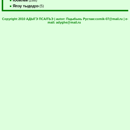
Юбилей
(288)
Япэу тыдодзэ
(5)
Copyright 2010 АДЫГЭ ПСАЛЪЭ | autor:
Пщыбыхь Рустам:
comik-07@mail.ru
| e-
mail:
adyghe@mail.ru