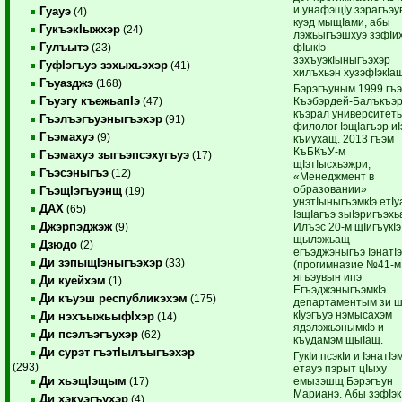
и унафэщIу зэрагъэу
Гуауэ
(4)
куэд мыщIами, абы
ГукъэкIыжхэр
(24)
лэжьыгъэшхуэ зэфIи
Гулъытэ
фIыкIэ
(23)
зэхъуэкIыныгъэхэр
ГуфIэгъуэ зэхыхьэхэр
(41)
хилъхьэн хузэфIэкIа
Гъуазджэ
(168)
Бэрэгъуным 1999 гъ
Гъуэгу къежьапIэ
Къэбэрдей-Балъкъэ
(47)
къэрал университет
Гъэлъэгъуэныгъэхэр
(91)
филолог IэщIагъэр иI
Гъэмахуэ
(9)
къиухащ. 2013 гъэм
КъБКъУ-м
Гъэмахуэ зыгъэпсэхугъуэ
(17)
щIэтIысхьэжри,
Гъэсэныгъэ
(12)
«Менеджмент в
образовании»
ГъэщIэгъуэнщ
(19)
унэтIыныгъэмкIэ етIу
ДАХ
(65)
IэщIагъэ зыIэригъэхь
Джэрпэджэж
Илъэс 20-м щIигъукIэ
(9)
щылэжьащ
Дзюдо
(2)
егъэджэныгъэ IэнатI
Ди зэпыщIэныгъэхэр
(33)
(прогимназие №41-м
ягъэувын ипэ
Ди куейхэм
(1)
ЕгъэджэныгъэмкIэ
Ди къуэш республикэхэм
(175)
департаментым зи 
кIуэгъуэ нэмысахэм
Ди нэхъыжьыфIхэр
(14)
ядэлэжьэнымкIэ и
Ди псэлъэгъухэр
(62)
къудамэм щыIащ.
Ди сурэт гъэтIылъыгъэхэр
ГукIи псэкIи и IэнатIэ
(293)
етауэ пэрыт цIыху
Ди хьэщIэщым
емызэшщ Бэрэгъун
(17)
Марианэ. Абы зэфIэк
Ди хэкуэгъухэр
(4)