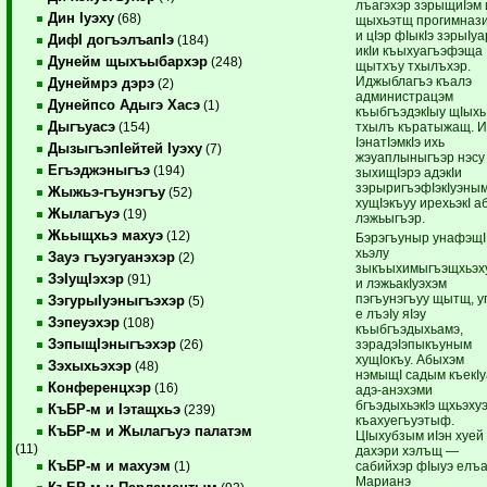
лъагэхэр зэрыщиIэм 
Дин Iуэху
(68)
щыхьэтщ прогимназ
и цIэр фIыкIэ зэрыIуа
ДифI догъэлъапIэ
(184)
икIи къыхуагъэфэща
Дунейм щыхъыбархэр
(248)
щытхъу тхылъхэр.
Иджыблагъэ къалэ
Дунеймрэ дэрэ
(2)
администрацэм
Дунейпсо Адыгэ Хасэ
(1)
къыбгъэдэкIыу щIыхь
Дыгъуасэ
тхылъ къратыжащ. 
(154)
IэнатIэмкIэ ихь
ДызыгъэпIейтей Iуэху
(7)
жэуаплыныгъэр нэсу
Егъэджэныгъэ
(194)
зыхищIэрэ адэкIи
зэрыригъэфIэкIуэны
Жыжьэ-гъунэгъу
(52)
хущIэкъуу ирехьэкI а
Жылагъуэ
(19)
лэжьыгъэр.
Жьыщхьэ махуэ
(12)
Бэрэгъуныр унафэщI
хьэлу
Зауэ гъуэгуанэхэр
(2)
зыкъыхимыгъэщхьэху
ЗэIущIэхэр
(91)
и лэжьакIуэхэм
пэгъунэгъуу щытщ, у
ЗэгурыIуэныгъэхэр
(5)
е лъэIу яIэу
Зэпеуэхэр
(108)
къыбгъэдыхьамэ,
ЗэпыщIэныгъэхэр
зэрадэIэпыкъуным
(26)
хущIокъу. Абыхэм
Зэхыхьэхэр
(48)
нэмыщI садым къекIу
Конференцхэр
(16)
адэ-анэхэми
бгъэдыхьэкIэ щхьэху
КъБР-м и Iэтащхьэ
(239)
къахуегъуэтыф.
КъБР-м и Жылагъуэ палатэм
ЦIыхубзым иIэн хуей
(11)
дахэри хэлъщ —
КъБР-м и махуэм
сабийхэр фIыуэ елъа
(1)
Марианэ