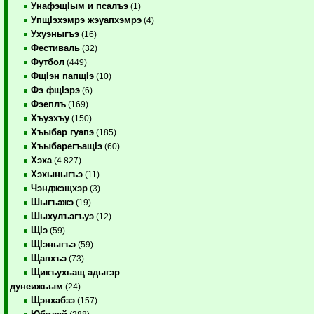
УнафэщIым и псалъэ
(1)
УпщIэхэмрэ жэуапхэмрэ
(4)
Ухуэныгъэ
(16)
Фестиваль
(32)
Футбол
(449)
ФщIэн папщIэ
(10)
Фэ фщIэрэ
(6)
Фэеплъ
(169)
Хъуэхъу
(150)
Хъыбар гуапэ
(185)
ХъыбарегъащIэ
(60)
Хэха
(4 827)
Хэхыныгъэ
(11)
Чэнджэщхэр
(3)
Шыгъажэ
(19)
Шыхулъагъуэ
(12)
ЩIэ
(59)
ЩIэныгъэ
(59)
Щапхъэ
(73)
Щикъухьащ адыгэр
дунеижьым
(24)
Щэнхабзэ
(157)