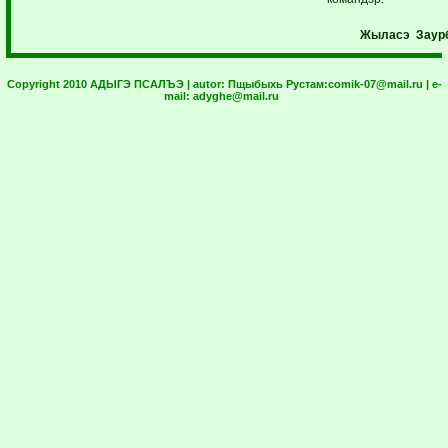
Жыласэ
Заур
Copyright 2010 АДЫГЭ ПСАЛЪЭ | autor:
Пщыбыхь Рустам:
comik-07@mail.ru
| e-
mail:
adyghe@mail.ru