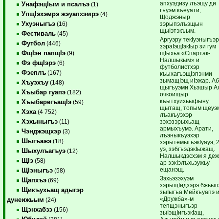
апхуэдизу лъэщу ди
УнафэщIым и псалъэ
(1)
гъуэм къеуати,
УпщIэхэмрэ жэуапхэмрэ
(4)
Щоджэныр
Ухуэныгъэ
зэрыпэлъэщын
(16)
щыIэтэкъым.
Фестиваль
(45)
Аргуэру текIуэныгъэ
Футбол
(446)
зэраIэщIэкIыр зи гум
ФщIэн папщIэ
щIыхьа «Спартак-
(9)
Налшыкым» и
Фэ фщIэрэ
(6)
футболистхэр
Фэеплъ
(167)
къыхагъэщIэпэнми
зымащIэщ иIэжар. А
Хъуэхъу
(148)
щыгъуэми Хьэшыр А
Хъыбар гуапэ
(182)
очкоищыр
къытхуихьыфыну
ХъыбарегъащIэ
(59)
щытащ, топым щеуэ
Хэха
(4 752)
лъакъуэхэр
Хэхыныгъэ
зэхэзэрыхьащ
(11)
армыхъумэ. Арати,
Чэнджэщхэр
(3)
лъэныкъуэхэр
Шыгъажэ
(18)
зэрытемыгъэкIуауэ, 2
уэ, зэбгъэдэкIыжащ.
Шыхулъагъуэ
(12)
Налшыкдэсхэм я деж
ЩIэ
(58)
ар зэкIэлъхьэужьу
ещанэщ.
ЩIэныгъэ
(58)
Зэхьэзэхуэм
Щапхъэ
(69)
зэрыщIидзэрэ бжьып
Щикъухьащ адыгэр
зыIыгъа Мейкъуапэ 
«Дружба»-м
дунеижьым
(24)
тепщэныгъэр
Щэнхабзэ
(156)
зыIэщIигъэкIащ,