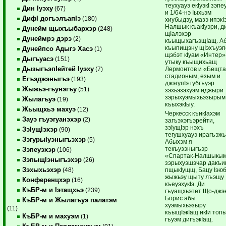
теухуауэ екIуэкI зэпе
Дин Iуэху
(67)
и 1/64-нэ Iыхьэм
ДифI догъэлъапIэ
(180)
хиубыдэу, мазэ ипэкI
Налшык къакIуэри, д
Дунейм щыхъыбархэр
(248)
щIалэхэр
Дунеймрэ дэрэ
(2)
къыщыхагъэщIащ. А
къыпищэну щIэхъуэп
Дунейпсо Адыгэ Хасэ
(1)
щэбэт кIуам «Интер»
Дыгъуасэ
(151)
утыку къыщихьащ
ДызыгъэпIейтей Iуэху
Лермонтов и «Бещта
(7)
стадионым, езым и
Егъэджэныгъэ
(193)
джэгупIэ губгъуэр
Жыжьэ-гъунэгъу
(51)
зэхьэзэхуэм иджыри
зэрыхуэмыхьэзырым
Жылагъуэ
(19)
къыхэкIыу.
Жьыщхьэ махуэ
(12)
Черкесск къикIахэм
Зауэ гъуэгуанэхэр
(2)
загъэхэгъэрейти,
зэIущIэр нэхъ
ЗэIущIэхэр
(90)
тегушхуауэ ирагъэж
ЗэгурыIуэныгъэхэр
(5)
Абыхэм я
текъузэныгъэр
Зэпеуэхэр
(106)
«Спартак-Налшыкы
ЗэпыщIэныгъэхэр
(26)
зэрыхуэшэчар дакъи
Зэхыхьэхэр
пщыкIущщ, Бацу Iэю
(48)
жыжьэу щыту лъэщу
Конференцхэр
(16)
къеуэхукIэ. Ди
КъБР-м и Iэтащхьэ
(239)
гъуащхьэтет Що-джэ
Борис абы
КъБР-м и Жылагъуэ палатэм
хуэмыхьэзыру
(11)
къыщIэкIащ икIи топ
КъБР-м и махуэм
(1)
гъуэм дигъэкIащ.