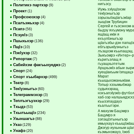
нигъэсу.
Политикэ партхэр
(9)
Иужь зэIущIэхэм
Проект
(1)
текIуэныгъэр
Профсоюзхэр
(4)
зэрызыIэщIагъэкIар
зыщIэж Трубицин
Псалъэжьхэр
(4)
Сергей и гъэсэнхэм 
Псапэ
(56)
быдэу яхъумэну мур
ящIащ икIи я
ПсэукIэ
(3)
ехъулIэныгъэр
Пшыхьхэр
(136)
щIагъэбы-дэн папщIэ
ПщIэ
ебгъэрыкIуэныгъэ
(10)
лъэщхэм къыпащэщ.
ПэкIухэр
(32)
Зыкъомрэ «Интер»-
Репортаж
(7)
къригъэлащ я
гъуащхьэтетым.
Сабийхэм факъыхуеджэ
(2)
АрщхьэкIэ абыи зыр
Спорт
(24)
хуещIакъым Iэпщацэ
Марат
Спорт хъыбархэр
(499)
къыщыхэжаныкIам.
Театр
(8)
Топыр хэзымыбжар
ТекIуэныгъэ
судьяхэращ,
(60)
нэхъапэIуэкIэ футбо
Телеграммэхэр
(3)
хаб-зэр налшыкдэсх
Теплъэгъуэхэр
(29)
къызэпаудауэ
къалъытэри.
Тхыдэ
(53)
А махуэм Бацэмрэ
ТхылъыщIэ
(234)
Бацумрэ я
Узыншагъэ
(88)
зэпэщIэтыныгъэр
имыухауэ къыщIэкIащ
Указ
(129)
Джэгур иухыным щIа
Унафэ
(20)
къэмынэжауэ, Iэюб