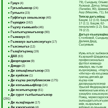
79), Сындыку, Ольме
Гуауэ
(4)
Хьэшыр, Дэхъу, Iэпщ
ГукъэкIыжхэр
(24)
(Талабкэ, 90), Шаваев
Ашу (Машэжь, 71), Б
Гулъытэ
(23)
Топхэр дагъэкIащ:
ГуфIэгъуэ зэхыхьэхэр
(40)
Бацум, 12 (1:0). Бацэ
Гъуазджэ
(162)
17 (1:1). Бацэм, 62-
пенальтикIэ (1:2). Ба
Гъуэгу къежьапIэ
(46)
78 (2:2).
Гъэлъэгъуэныгъэхэр
(90)
Дагъуэ къыхуащIащ
Гъэмахуэ
(9)
Столбовой, Сындыку
Далиев Дауд,
Гъэмахуэ зыгъэпсэхугъуэ
(17)
Сысуевым.
Гъэсэныгъэ
(12)
ГъэщIэгъуэнщ
(19)
Иужь илъэс зыбжанэ
ДАХ
(63)
Къэрэшей-Шэрджэс
профессиональнэ
Джэрпэджэж
(9)
футбол командэ
Дзюдо
(2)
имыIауэ, мы гъэм
къэунэхужащ. «Нарт
Ди зэпыщIэныгъэхэр
(33)
«Интер»-кIэ яхъуэжа
Ди куейхэм
(1)
гуапэщ дяпэкIэ ди
Ди къуэш республикэхэм
къуэш-хэм
(175)
дазэрыщыхуэзэнур
Ди нэхъыжьыфIхэр
(14)
Урысей Федерацэм 
Ди псэлъэгъухэр
(61)
чемпионатым ипкъ ит
зэхаублэ зэхьэзэхуэх
Ди сурэт гъэтIылъыгъэхэр
Пэжщ, черкесскдэсхэ
(291)
зыкъыдагъэлъэгъуак
Ди хьэщIэщым
(17)
икIи, къэралым и
Ди хэкуэгъухэр
кубокыр къэхьыным
(4)