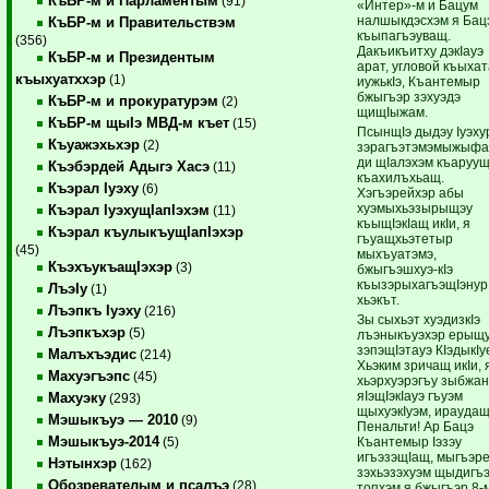
КъБР-м и Парламентым
(91)
«Интер»-м и Бацум
налшыкдэсхэм я Бац
КъБР-м и Правительствэм
къыпагъэуващ.
(356)
Дакъикъитху дэкIауэ
КъБР-м и Президентым
арат, угловой къыха
къыхуатххэр
(1)
иужькIэ, Къантемыр
бжыгъэр зэхуэдэ
КъБР-м и прокуратурэм
(2)
щищIыжам.
КъБР-м щыIэ МВД-м къет
(15)
ПсынщIэ дыдэу Iуэху
Къуажэхьхэр
(2)
зэрагъэтэмэмыжыф
ди щIалэхэм къаруущ
Къэбэрдей Адыгэ Хасэ
(11)
къахилъхьащ.
Къэрал Iуэху
(6)
Хэгъэрейхэр абы
хуэмыхьэзырыщэу
Къэрал IуэхущIапIэхэм
(11)
къыщIэкIащ икIи, я
Къэрал къулыкъущIапIэхэр
гъуащхьэтетыр
(45)
мыхъуатэмэ,
КъэхъукъащIэхэр
(3)
бжыгъэшхуэ-кIэ
къызэрыхагъэщIэнур
ЛъэIу
(1)
хьэкът.
Лъэпкъ Iуэху
(216)
Зы сыхьэт хуэдизкIэ
Лъэпкъхэр
(5)
лъэныкъуэхэр ерыщ
зэпэщIэтауэ КIэдыкIу
Малъхъэдис
(214)
Хьэким зричащ икIи, 
Махуэгъэпс
(45)
хьэрхуэрэгъу зыбжа
яIэщIэкIауэ гъуэм
Махуэку
(293)
щыхуэкIуэм, ираудащ
Мэшыкъуэ — 2010
(9)
Пенальти! Ар Бацэ
Мэшыкъуэ-2014
Къантемыр Iэзэу
(5)
игъэзэщIащ, мыгъэр
Нэтынхэр
(162)
зэхьэзэхуэм щыдигъэ
Обозревателым и псалъэ
(28)
топхэм я бжыгъэр 8-