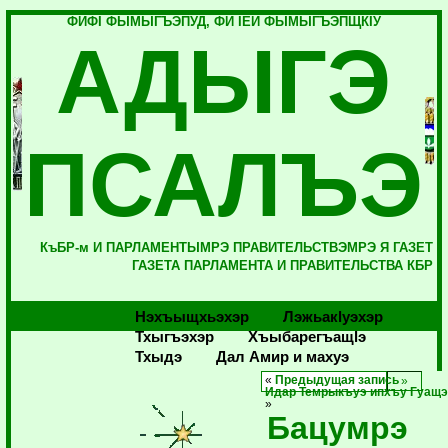
ФИФI ФЫМЫГЪЭПУД, ФИ IЕЙ ФЫМЫГЪЭПЩКIУ
АДЫГЭ
ПСАЛЪЭ
КъБР-м И ПАРЛАМЕНТЫМРЭ ПРАВИТЕЛЬСТВЭМРЭ Я ГАЗЕТ
ГАЗЕТА ПАРЛАМЕНТА И ПРАВИТЕЛЬСТВА КБР
Нэхъыщхьэхэр
Лэжьакlуэхэр
Тхыгъэхэр
Хъыбарегъащlэ
Тхыдэ
Дал Амир и махуэ
«
Предыдущая запись
Идар Темрыкъуэ ипхъу Гуащ
»
Бацумрэ