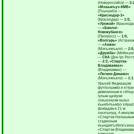
(Новороссийск) —
2:
«Мэшыкъуэ-КМВ»
(Псыхуабэ) —
«Краснодар-3»
(Краснодар) —
1:0,
«Урожай»
(Краснода
—
«Биолог-
Новокубанск»
(Прогресс) —
1:0,
«Волгарь»
(Астраха
—
«Анжи»
(Мэхъэчкъалэ) —
2:0
«Дружба»
(Мейкъуап
—
СКА
(Дон Iус Рост
—
2:3, «Спартак-
Владикавказ»
(Владикавказ) —
«Легион-Динамо»
(Мэхъэчкъалэ) —
1:1
Урысей Федерацэм
футболымкIэ и етIуа
дивизионым и «Ипщ
гупым щекIуэкI
зэхьэзэхуэм хыхьэ
къыкIэлъыкIуэ зэIущI
фокIадэм и 21-м
зэхэтынущ. А махуэм
«Спартак-Налшыкым
стадионым
къыщригъэблэгъэну
«Спартак-Владикавк
командэр.