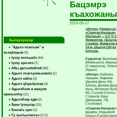
Бацэмрэ
къахожаны
2019-09-17
«Интер» (Черкесск)
«Спартак-Налшык»
(Налшык) — 2:2 (1:1)
Зытеухуахэр
Лермонтов. «Бещта
стадион. ФокIадэм 
"Адыгэ псалъэм" и
14-м. ЦIыхуи 150-рэ
еплъащ.
хьэщIэщым
(5)
Iуэху еплъыкIэ
(44)
Судьяхэр:
Васильче
(Мейкъуапэ), Мирош
Iуэху щхьэпэ
(7)
(Ставрополь), Тибил
Абы дегъэпIейтей
(68)
(Ардон).
Адыгэ лъагъуэжьхэмкIэ
(1)
«Интер»:
Байчорэ,
Лазарев, Тюфяков
Адыгэ хабзэ
(3)
(Далиев Дени, 69),
Адыгэ цIэрыIуэхэр
(4)
Алборэ, Далиев Дауд
Адыгэбзэм и махуэм
КIыщ, Митренкэ (Куч
66), Сысуев (Гагиты, 
ирихьэлIэу
(11)
Стуканов, Бацу
Адыгэбзэр ядж
(2)
(Джэрыджэ, 78),
Столбовой.
Банк Iуэхухэр
(25)
«Спартак-Налшык»
БэнэкIэ хуит
(2)
Щоджэн, КIэдыкIуей,
Гу зылъытапхъэ
(172)
Клышэ (Салахетдино