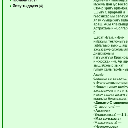
Юбилей
Адыгейм и къалащхь
(281)
къэкIуа Дон Iус Росто
Япэу тыдодзэ
(4)
СКА-р зригъэфIэкIри.
Ешыгу Сэфарбий и
гъэсэнхэр мы зэпеуэ
япэу къыщыхагъэщIа
аращ. Абы япэ къищ
Астрахань и «Волгар
р.
Щэбэт кIуам, икIэм-
икIэжым, текIуэныгъэ
IэфIагъыр зыхищIащ
зэхьэзэхуэ блэкIам я
дивизионым
пэгъунэгъуа Красно
и «Урожай»-м. Ар и
зыщIэбэныр зыхэт
гупым хамыгъэкIыны
АдэкIэ
фыщыдгъэгъуэзэнщ
етIуанэ дивизионым 
«Ипщэ» гупым щекIуэ
зэхьэзэхуэм ипкъ итк
иужьу зэхэта джэгуг
кърикIуа бжыгъэхэм:
«Динамо-Ставропо
(Ставрополь) —
«Алания»
(Владикавказ) —
1:3,
«Мэхъэчкъалэ»
(Мэхъэчкъалэ) —
«Черноморец»