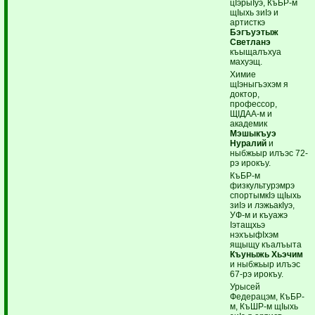
цIэрыIуэ, КъБР-м
щIыхь зиIэ и
артисткэ
Бэгъуэтыж
Светланэ
къыщалъхуа
махуэщ.
Химие
щIэныгъэхэм я
доктор,
профессор,
ЩIДАА-м и
академик
Мэшыкъуэ
Нуралий
и
ныбжьыр илъэс 72-
рэ ирокъу.
КъБР-м
физкультурэмрэ
спортымкIэ щIыхь
зиIэ и лэжьакIуэ,
УФ-м и къуажэ
Iэтащхьэ
нэхъыфIхэм
ящыщу къалъыта
Къуныжь Хьэчим
и ныбжьыр илъэс
67-рэ ирокъу.
Урысей
Федерацэм, КъБР-
м, КъШР-м щIыхь