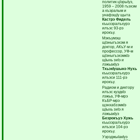
политик цIэрыIуэ,
1959 – 2008 гъэхэм
а къэралым и
унафэщIу щыта
Кастрэ Фидель
къызэралъхурэ
илъэс 93-рэ
ирокъу.
Мэкъумэш
щIэныгъэхэм я
доктор, АКъУ-м и
профессор, УФ-м
щIэныгъэхэмкIэ
щIыхь зиIэ и
лэжьакIуэ
ТхьэкIушынэ Нухь
къызэралъхурэ
илъэси 111-рэ
ирокъу.
Радиом и диктору
илъэс куэдкIэ
лэжьа, УФ-мрэ
КъБР-мрэ
щэнхабзэмкIэ
щIыхь зиIэ я
лэжьакIуэ
Безрокъуэ Хужь
къызэралъхурэ
илъэси 104-рэ
ирокъу.
УэрэджыIакIуэ