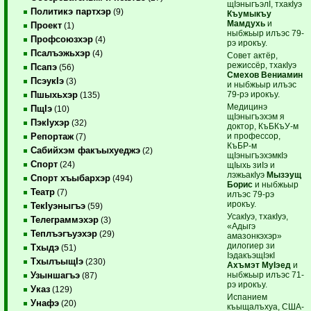
щIэныгъэлI, тхакIуэ
Политикэ партхэр
(9)
Къумыкъу
Мамдухь
и
Проект
(1)
ныбжьыр илъэс 79-
Профсоюзхэр
(4)
рэ ирокъу.
Псалъэжьхэр
(4)
Совет актёр,
режиссёр, тхакIуэ
Псапэ
(56)
Смехов Вениамин
ПсэукIэ
(3)
и ныбжьыр илъэс
79-рэ ирокъу.
Пшыхьхэр
(135)
Медицинэ
ПщIэ
(10)
щIэныгъэхэм я
ПэкIухэр
(32)
доктор, КъБКъУ-м
и профессор,
Репортаж
(7)
КъБР-м
Сабийхэм факъыхуеджэ
(2)
щIэныгъэхэмкIэ
Спорт
(24)
щIыхь зиIэ и
лэжьакIуэ
Мызэущ
Спорт хъыбархэр
(494)
Борис
и ныбжьыр
Театр
(7)
илъэс 79-рэ
ирокъу.
ТекIуэныгъэ
(59)
УсакIуэ, тхакIуэ,
Телеграммэхэр
(3)
«Адыгэ
Теплъэгъуэхэр
(29)
амазонкэхэр»
дилогиер зи
Тхыдэ
(51)
IэдакъэщIэкI
ТхылъыщIэ
(230)
Ахъмэт МуIэед
и
ныбжьыр илъэс 71-
Узыншагъэ
(87)
рэ ирокъу.
Указ
(129)
Испанием
Унафэ
(20)
къыщалъхуа, США-