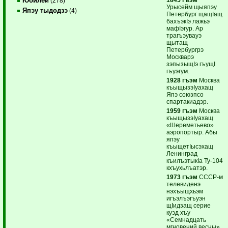
Юбилей
(278)
Урысейм щыяпэу
Япэу тыдодзэ
(4)
Петербург щащIащ
бахъэкIэ лажьэ
мафIэгур. Ар
трагъэувауэ
щытащ
Петербургрэ
Москварэ
зэпызыщIэ гъущI
гъуэгум.
1928 гъэм
Москва
къыщызэIуахащ
Япэ союзпсо
спартакиадэр.
1959 гъэм
Москва
къыщызэIуахащ
«Шереметьево»
аэропортыр. Абы
япэу
къыщетIысэхащ
Ленинград
къилъэтыкIа Ту-104
кхъухьлъатэр.
1973 гъэм
СССР-м
телевиденэ
нэхъыщхьэм
игъэлъэгъуэн
щIидзащ серие
куэд хъу
«Семнадцать
мгновений весны»