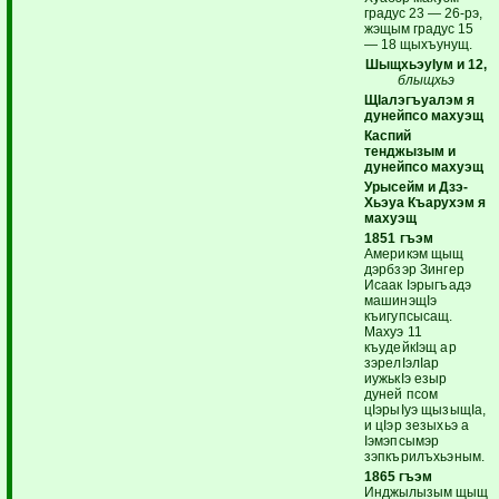
градус 23 — 26-рэ,
жэщым градус 15
— 18 щыхъунущ.
ШыщхьэуIум и 12,
блыщхьэ
ЩIалэгъуалэм я
дунейпсо махуэщ
Каспий
тенджызым и
дунейпсо махуэщ
Урысейм и Дзэ-
Хьэуа Къарухэм я
махуэщ
1851 гъэм
Америкэм щыщ
дэрбзэр Зингер
Исаак Iэрыгъадэ
машинэщIэ
къигупсысащ.
Махуэ 11
къудейкIэщ ар
зэрелIэлIар
иужькIэ езыр
дуней псом
цIэрыIуэ щызыщIа,
и цIэр зезыхьэ а
Iэмэпсымэр
зэпкърилъхьэным.
1865 гъэм
Инджылызым щыщ