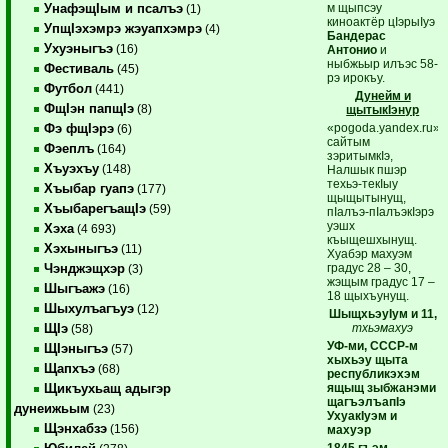
м щыпсэу
УнафэщIым и псалъэ
(1)
киноактёр цIэрыIуэ
УпщIэхэмрэ жэуапхэмрэ
(4)
Бандерас
Ухуэныгъэ
(16)
Антонио
и
ныбжьыр илъэс 58-
Фестиваль
(45)
рэ ирокъу.
Футбол
(441)
Дунейм и
ФщIэн папщIэ
(8)
щытыкIэнур
«pogoda.yandex.ru»
Фэ фщIэрэ
(6)
сайтым
Фэеплъ
(164)
зэритымкIэ,
Хъуэхъу
(148)
Налшык пшэр
техьэ-текIыу
Хъыбар гуапэ
(177)
щыщытынущ,
ХъыбарегъащIэ
(59)
пIалъэ-пIалъэкIэрэ
уэшх
Хэха
(4 693)
къыщешхынущ.
Хэхыныгъэ
(11)
Хуабэр махуэм
градус 28 – 30,
Чэнджэщхэр
(3)
жэщым градус 17 –
Шыгъажэ
(16)
18 щыхъунущ.
Шыхулъагъуэ
(12)
ШыщхьэуIум и 11,
тхьэмахуэ
ЩIэ
(58)
УФ-ми, СССР-м
ЩIэныгъэ
(57)
хыхьэу щыта
Щапхъэ
(68)
республикэхэм
ящыщ зыбжанэми
Щикъухьащ адыгэр
щагъэлъапIэ
дунеижьым
(23)
УхуакIуэм и
Щэнхабзэ
(156)
махуэр
1845 гъэм