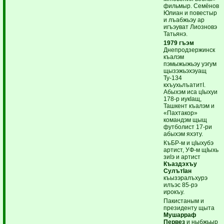
фильмыр. Семёнов
Юлиан и повестыр
и лъабжьэу ар
игъэуват Лиозновэ
Татьянэ.
1979 гъэм
Днепродзержинск
къалэм
пэмыжыжьэу уэгум
щызэжьэхэуащ
Ту-134
кхъухьлъатитI.
Абыхэм иса цIыхуи
178-р иукIащ,
Ташкент къалэм и
«Пахтакор»
командэм щыщ
футболист 17-ри
абыхэм яхэту.
КъБР-м и цIыхубэ
артист, УФ-м щIыхь
зиIэ и артист
Къаздэхъу
СулътIан
къызэралъхурэ
илъэс 85-рэ
ирокъу.
Пакистаным и
президенту щыта
Мушарраф
Первез
и ныбжьыр