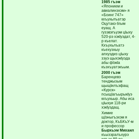
1985 гъэм
«Японием и
авиалинэхэм» я
«Боинг 747»
кхъухьлъатэр
Оцутакэ бгым
еуащ. А
гузэвэгъуэм цIыху
520-рэ хэкIуэдат, 4-
р къелат.
Кхъухьлъатэ
къехуэхыу
апхуэдиз цIыху
зэуэ щыхэкIуэда
абы фIэкIа
къэхъуатэкъым.
2000 гъэм
Баренцевэ
тенджызым
щыщIилъэфащ
«Курск»
псыщIагъырыкIуэ
кхъухьыр. Абы иса
цIыхуи 118-ри
хэкIуэдащ.
Химие
щIэныгъэхэм я
доктор, КъБКъУ-м
и профессор
Бырхьэм Михаил
къызэралъхурэ
илъэс 89-рэ