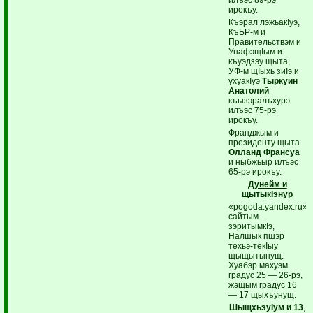
ирокъу.
Къэрал лэжьакIуэ,
КъБР-м и
Правительствэм и
УнафэщIым и
къуэдзэу щыта,
УФ-м щIыхь зиIэ и
ухуакIуэ
Тыркуин
Анатолий
къызэралъхурэ
илъэс 75-рэ
ирокъу.
Франджым и
президенту щыта
Олланд Франсуа
и ныбжьыр илъэс
65-рэ ирокъу.
Дунейм и
щытыкIэнур
«pogoda.yandex.ru»
сайтым
зэритымкIэ,
Налшык пшэр
техьэ-текIыу
щыщытынущ.
Хуабэр махуэм
градус 25 — 26-рэ,
жэщым градус 16
— 17 щыхъунущ.
ШыщхьэуIум и 13
,