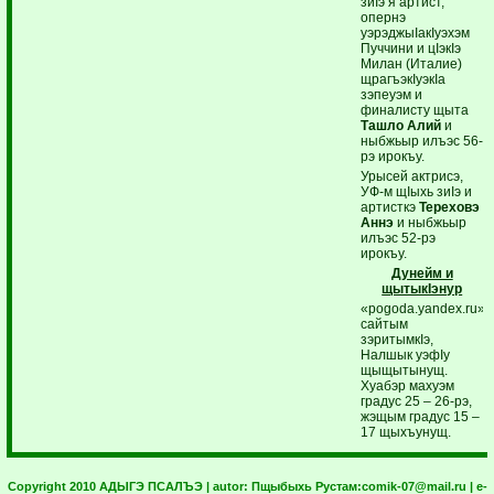
зиIэ я артист,
опернэ
уэрэджыIакIуэхэм
Пуччини и цIэкIэ
Милан (Италие)
щрагъэкIуэкIа
зэпеуэм и
финалисту щыта
Ташло Алий
и
ныбжьыр илъэс 56-
рэ ирокъу.
Урысей актрисэ,
УФ-м щIыхь зиIэ и
артисткэ
Тереховэ
Аннэ
и ныбжьыр
илъэс 52-рэ
ирокъу.
Дунейм и
щытыкIэнур
«pogoda.yandex.ru»
сайтым
зэритымкIэ,
Налшык уэфIу
щыщытынущ.
Хуабэр махуэм
градус 25 – 26-рэ,
жэщым градус 15 –
17 щыхъунущ.
Copyright 2010 АДЫГЭ ПСАЛЪЭ | autor:
Пщыбыхь Рустам:
comik-07@mail.ru
| e-