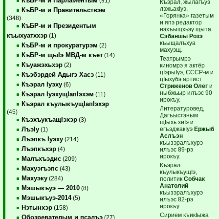
КъБР-м и Парламентым
(91)
Къэрал, жылагъуэ
лэжьакIуэ,
КъБР-м и Правительствэм
«Горянка» газетым
(348)
и япэ редактор
КъБР-м и Президентым
нэхъыщхьэу щыта
къыхуатххэр
(1)
Сэбаншы Розэ
къыщалъхуа
КъБР-м и прокуратурэм
(2)
махуэщ.
КъБР-м щыIэ МВД-м къет
(14)
Театрымрэ
Къуажэхьхэр
(2)
киномрэ я актёр
цIэрыIуэ, СССР-м и
Къэбэрдей Адыгэ Хасэ
(11)
цIыхубэ артист
Къэрал Iуэху
(6)
Стриженов Олег
и
ныбжьыр илъэс 90
Къэрал IуэхущIапIэхэм
(11)
ирокъу.
Къэрал къулыкъущIапIэхэр
Литературовед,
(45)
Дагъыстэным
КъэхъукъащIэхэр
(3)
щIыхь зиIэ и
егъэджакIуэ
Ержыб
ЛъэIу
(1)
Аслъэн
Лъэпкъ Iуэху
(214)
къызэралъхурэ
Лъэпкъхэр
(4)
илъэс 89-рэ
ирокъу.
Малъхъэдис
(209)
Къэрал
Махуэгъэпс
(43)
къулыкъущIэ,
Махуэку
(284)
политик
Собчак
Анатолий
Мэшыкъуэ — 2010
(8)
къызэралъхурэ
Мэшыкъуэ-2014
(5)
илъэс 82-рэ
ирокъу.
Нэтынхэр
(158)
Сирием къикIыжа
Обозревателым и псалъэ
(27)