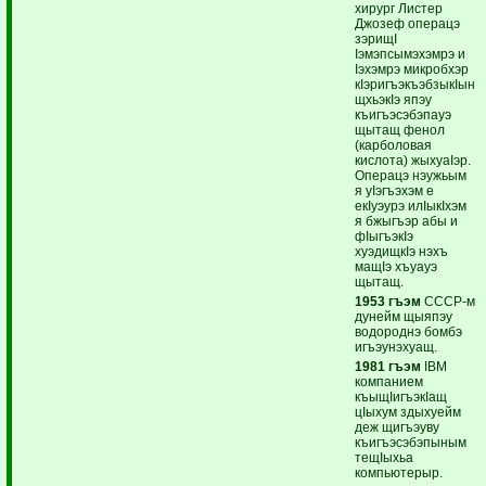
хирург Листер
Джозеф операцэ
зэрищI
Iэмэпсымэхэмрэ и
Iэхэмрэ микробхэр
кIэригъэкъэбзыкIын
щхьэкIэ япэу
къигъэсэбэпауэ
щытащ фенол
(карболовая
кислота) жыхуаIэр.
Операцэ нэужьым
я уIэгъэхэм е
екIуэурэ илIыкIхэм
я бжыгъэр абы и
фIыгъэкIэ
хуэдищкIэ нэхъ
мащIэ хъуауэ
щытащ.
1953 гъэм
СССР-м
дунейм щыяпэу
водороднэ бомбэ
игъэунэхуащ.
1981 гъэм
IBM
компанием
къыщIигъэкIащ
цIыхум здыхуейм
деж щигъэуву
къигъэсэбэпыным
тещIыхьа
компьютерыр.