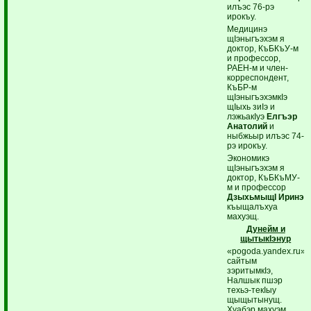
илъэс 76-рэ
ирокъу.
Медицинэ
щIэныгъэхэм я
доктор, КъБКъУ-м
и профессор,
РАЕН-м и член-
корреспондент,
КъБР-м
щIэныгъэхэмкIэ
щIыхь зиIэ и
лэжьакIуэ
Елгъэр
Анатолий
и
ныбжьыр илъэс 74-
рэ ирокъу.
Экономикэ
щIэныгъэхэм я
доктор, КъБКъМУ-
м и профессор
ДзыхьмыщI Иринэ
къыщалъхуа
махуэщ.
Дунейм и
щытыкIэнур
«pogoda.yandex.ru»
сайтым
зэритымкIэ,
Налшык пшэр
техьэ-текIыу
щыщытынущ.
Хуабэр махуэм