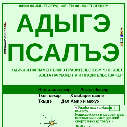
ФИФI ФЫМЫГЪЭПУД, ФИ IЕЙ ФЫМЫГЪЭПЩКIУ
АДЫГЭ
ПСАЛЪЭ
КъБР-м И ПАРЛАМЕНТЫМРЭ ПРАВИТЕЛЬСТВЭМРЭ Я ГАЗЕТ
ГАЗЕТА ПАРЛАМЕНТА И ПРАВИТЕЛЬСТВА КБР
Нэхъыщхьэхэр
Лэжьакlуэхэр
Тхыгъэхэр
Хъыбарегъащlэ
Тхыдэ
Дал Амир и махуэ
«
Унафэ пыухыкIахэр
къащтэ
Iуащхьэмахуэ и хъуреягъыр
къэжыхьынымкIэ урысей
спортсменхэр токIуэ
»