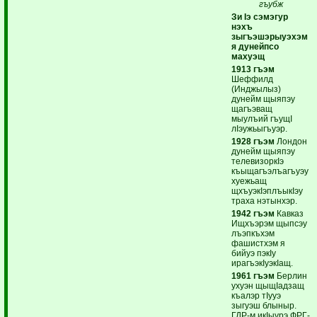
гъубж
Зи Iэ сэмэгур
нэхъ
зыгъэшэрыуэхэм
я дунейпсо
махуэщ
1913 гъэм
Шеффилд
(Инджылыз)
дунейм щыяпэу
щагъэващ
мыулъий гъущI
лIэужьыгъуэр.
1928 гъэм
Лондон
дунейм щыяпэу
телевизоркIэ
къыщагъэлъагъуэу
хуежьащ
щхъуэкIэплъыкIэу
траха нэтынхэр.
1942 гъэм
Кавказ
Ищхъэрэм щыпсэу
лъэпкъхэм
фашистхэм я
бийуэ пэкIу
ирагъэкIуэкIащ.
1961 гъэм
Берлин
ухуэн щыщIадзащ
къалэр тIууэ
зыгуэш блыныр.
ГДР-м икIыурэ ФРГ-