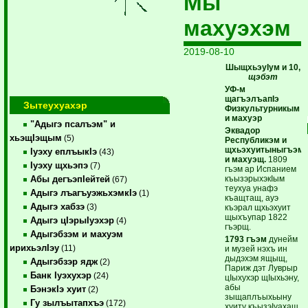
Мы
махуэхэм
2019-08-10
ШыщхьэуIум и 10,
щэбэт
УФ-м
щагъэлъапIэ
Зытеухуахэр
Физкультурникым
и махуэр
"Адыгэ псалъэм" и
Эквадор
хьэщIэщым
(5)
Республикэм и
щхьэхуитыныгъэм
Iуэху еплъыкIэ
(43)
и махуэщ.
1809
Iуэху щхьэпэ
(7)
гъэм ар Испанием
къызэрыхэкIым
Абы дегъэпIейтей
(67)
теухуа унафэ
Адыгэ лъагъуэжьхэмкIэ
(1)
къащтащ, ауэ
Адыгэ хабзэ
(3)
къэрал щхьэхуит
щыхъупар 1822
Адыгэ цIэрыIуэхэр
(4)
гъэрщ.
Адыгэбзэм и махуэм
1793 гъэм
дунейм
ирихьэлIэу
(11)
и музей нэхъ ин
дыдэхэм ящыщ,
Адыгэбзэр ядж
(2)
Париж дэт Луврыр
Банк Iуэхухэр
(24)
цIыхухэр щIыхьэну,
абы
БэнэкIэ хуит
(2)
зыщаплъыхьыну
Гу зылъытапхъэ
(172)
хуиту къызэIуахащ.