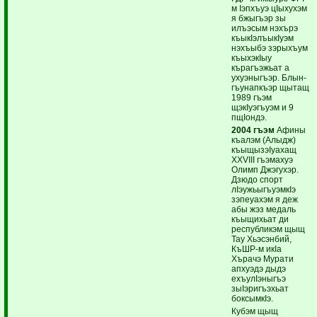
м Iэпхъуэ цIыхухэм
я бжыгъэр зы
илъэсым нэхърэ
къыкIэлъыкIуэм
нэхъыбэ зэрыхъум
къыхэкIыу
кърагъэжьат а
ухуэныгъэр. Блын-
гъунапкъэр щытащ
1989 гъэм
щэкIуэгъуэм и 9
пщIондэ.
2004 гъэм
Афины
къалэм (Алыдж)
къыщызэIуахащ
ХХVIII гъэмахуэ
Олимп Джэгухэр.
Дзюдо спорт
лIэужьыгъуэмкIэ
зэпеуахэм я деж
абы жэз медаль
къыщихьат ди
республикэм щыщ
Тау Хьэсэнбий,
КъШР-м икIа
Хърачэ Мурати
апхуэдэ дыдэ
ехъулIэныгъэ
зыIэригъэхьат
боксымкIэ.
Кубэм щыщ