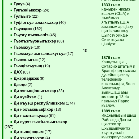
Гуауэ
(4)
1833 гъэм
иджырей Чикагэ
ГукъэкIыжхэр
(24)
къалэм (США) и
Гулъытэ
(22)
лъабжьэр
ягъэтIылъащ. А
ГуфIэгъуэ зэхыхьэхэр
(40)
зэманым ар цIыху
Гъуазджэ
(162)
щитI иримыкъу
Гъуэгу къежьапIэ
(45)
щыпсэу Уинди-
Сити къуажэ
Гъэлъэгъуэныгъэхэр
(88)
цIыкIурт.
Гъэмахуэ
(10)
10
Гъэмахуэ зыгъэпсэхугъуэ
(17)
1876 гъэм
Гъэсэныгъэ
(12)
Канадэм щыщ
ГъэщIэгъуэнщ
(19)
Онтарио штатым и
Брантфорд къалэм
ДАХ
(63)
дунейм щыяпэу
Джэрпэджэж
(9)
телефонкIэ
ипсэлъыкIри, Белл
Дзюдо
(2)
Александр
Ди зэпыщIэныгъэхэр
(33)
зыпищIащ абы
километр 13-кIэ
Ди куейхэм
(1)
пэжыжьэ Парис
Ди къуэш республикэхэм
(174)
къалэм.
Ди нэхъыжьыфIхэр
(13)
1889 гъэм
Инджылызым щыщ
Ди псэлъэгъухэр
(61)
Райлэндс Дэн зи
Ди сурэт гъэтIылъыгъэхэр
щхьэтепIэр
(287)
щхьэщыпIуантIэ
Ди хьэщIэщым
(17)
хъу птулъкIэ
къызэригупсысам
Ди хэкуэгъухэр
(4)