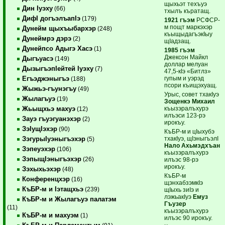
щыхьэт техъуэ
Дин Iуэху
(66)
тхылъ къратащ.
ДифI догъэлъапIэ
(179)
1921 гъэм
РСФСР-
м пощт маркэхэр
Дунейм щыхъыбархэр
(248)
къыщыдагъэкIыу
Дунеймрэ дэрэ
(2)
щIадзащ.
Дунейпсо Адыгэ Хасэ
(1)
1985 гъэм
Джексон Майкл
Дыгъуасэ
(149)
доллар мелуан
ДызыгъэпIейтей Iуэху
(7)
47,5-кIэ «Битлз»
гупым и уэрэд
Егъэджэныгъэ
(188)
псори къищэхуащ.
Жыжьэ-гъунэгъу
(49)
Урыс, совет тхакIуэ
Жылагъуэ
(19)
Зощенкэ Михаил
къызэралъхурэ
Жьыщхьэ махуэ
(12)
илъэси 123-рэ
Зауэ гъуэгуанэхэр
(2)
ирокъу.
ЗэIущIэхэр
(90)
КъБР-м и цIыхубэ
тхакIуэ, щIэныгъэлI
ЗэгурыIуэныгъэхэр
(5)
Нало Ахьмэдхъан
Зэпеуэхэр
(106)
къызэралъхурэ
ЗэпыщIэныгъэхэр
(26)
илъэс 98-рэ
ирокъу.
Зэхыхьэхэр
(48)
КъБР-м
Конференцхэр
(16)
щэнхабзэмкIэ
КъБР-м и Iэтащхьэ
(239)
щIыхь зиIэ и
лэжьакIуэ
Емуз
КъБР-м и Жылагъуэ палатэм
Гъузер
(11)
къызэралъхурэ
КъБР-м и махуэм
(1)
илъэс 90 ирокъу.