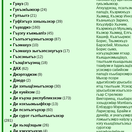
Гуауэ
гукъэкIыжхэр.
(3)
Апхуэдэхэщ, псалъэ
ГукъэкIыжхэр
(24)
папщIэ, Къэрмокъуэ
Гулъытэ
(21)
Хьэмид, Къэжэр Иннэ
Къаныкъуэ Заринэ,
ГуфIэгъуэ зэхыхьэхэр
(39)
КхъуэIуфэ Хьэчим,
Гъуазджэ
(160)
Къэрмокъуэ Мухьэмэ
Къэжэр Хьэмид, Елгъ
Гъуэгу къежьапIэ
(45)
Кашиф, Къагъырмэс
Гъэлъэгъуэныгъэхэр
(87)
Борис, Тхьэмокъуэ
Гъэмахуэ
Барэсбий, Мэзыхьэ
(10)
Борис сымэ,
Гъэмахуэ зыгъэпсэхугъуэ
(17)
нэгъуэщIхэми ятхар.
Гъэсэныгъэ
(12)
КъищынэмыщIауэ,
тхылъым къыщыхьа
ГъэщIэгъуэнщ
(18)
тхакIуэм и IэдакъэщIэ
ДАХ
(62)
усэхэмрэ сабийхэм
папщIэ хъыбархэмрэ
Джэрпэджэж
(9)
Мыхэр псори
Дзюдо
(2)
адыгэбзэкIэ урысыбз
Ди зэпыщIэныгъэхэр
итщ тхылъым. Усэхэ
(30)
урысыбзэм изыгъэзэ
Ди куейхэм
(1)
гъар Стрелковэ
Ди къуэш республикэхэм
(173)
Викториещ, хъыбарх
зэзыдзэкIар Мэлбах
Ди нэхъыжьыфIхэр
(13)
Елбэрдрэ Мэремкъу
Ди псэлъэгъухэр
(60)
Ларисэрэщ. Брайм и
дунейр, и унагъуэмрэ
Ди сурэт гъэтIылъыгъэхэр
лэжьыгъэмрэ наIуэу 
(281)
нэгу къыщIэзыгъэхьэ
Ди хьэщIэщым
(26)
сурэтхэр
Ди хэкуэгъухэр
(4)
напэкIуэцIиблым