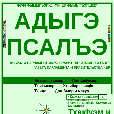
ФИФI ФЫМЫГЪЭПУД, ФИ IЕЙ ФЫМЫГЪЭПЩКIУ
АДЫГЭ
ПСАЛЪЭ
КъБР-м И ПАРЛАМЕНТЫМРЭ ПРАВИТЕЛЬСТВЭМРЭ Я ГАЗЕТ
ГАЗЕТА ПАРЛАМЕНТА И ПРАВИТЕЛЬСТВА КБР
Нэхъыщхьэхэр
Лэжьакlуэхэр
Тхыгъэхэр
Хъыбарегъащlэ
Тхыдэ
Дал Амир и махуэ
«
КъэхъукъащIэхэм
хуэхьэзырхэр
Зихуэдэ щымыIэ Къумахуэ
Мурадин
»
ТхакIуэм и