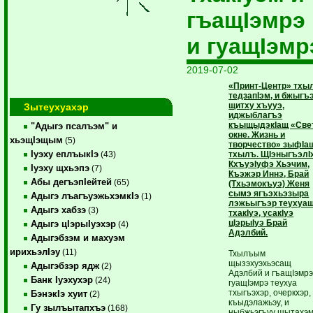
гъащIэмрэ
и гуащIэмр
2019-07-02
«Принт-Центр» тхы
тедзапIэм, и бжыгъ
щитху хъууэ,
Зытеухуахэр
иджыблагъэ
къыщыдэкIащ «Све
"Адыгэ псалъэм" и
окне. Жизнь и
хьэщIэщым
(5)
творчество» зыфIа
Iуэху еплъыкIэ
тхылъ. ЩIэныгъэлI
(43)
КхъуэIуфэ Хьэчим,
Iуэху щхьэпэ
(7)
Къэжэр Иннэ, Брай
Абы дегъэпIейтей
(65)
(Тхьэмокъуэ) Женя
сымэ ягъэхьэзыра
Адыгэ лъагъуэжьхэмкIэ
(1)
лэжьыгъэр теухуа
Адыгэ хабзэ
(3)
тхакIуэ, усакIуэ
цIэрыIуэ Брай
Адыгэ цIэрыIуэхэр
(4)
Адэлбий.
Адыгэбзэм и махуэм
ирихьэлIэу
(11)
Тхылъым
щызэхуэхьэсащ
Адыгэбзэр ядж
(2)
Адэлбий и гъащIэмр
Банк Iуэхухэр
(24)
гуащIэмрэ теухуа
тхыгъэхэр, очеркхэр,
БэнэкIэ хуит
(2)
къыдэлажьэу, и
Гу зылъытапхъэ
(168)
ныбжьэгъуу щытахэм