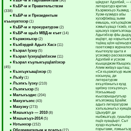
КъБР-м и Парламентым
(90)
щIидзат Адэлбий, — 
КъБР-м и Правительствэм
литературэ критик
Къэрмокъуэ Хьэмид.
(338)
Хуэм-хуэмурэ абы
КъБР-м и Президентым
хузэфIэкIащ зыми
къыхуатххэр
(1)
емыщхь, нэгъуэщIхэ
хэмыгъуащэ тхэкIэ, х
КъБР-м и прокуратурэм
(2)
щхьэхуэ зэригъэпэщ
КъБР-м щыIэ МВД-м къет
(14)
Адыгэбзэр фIы дыдэ
Къуажэхьхэр
ищIэрт, ар нэрылъаг
(2)
тщIащ щIэх-щIэхыур
Къэбэрдей Адыгэ Хасэ
(11)
газетхэмрэ журналх
Къэрал Iуэху
(5)
къытехуэу щыта и
усэхэмрэ рассказхэм
Къэрал IуэхущIапIэхэм
(11)
Адэлбий и усэхэм
Къэрал къулыкъущIапIэхэр
къыщеджэм КIыщокъ
(45)
Алим жиIауэ щытащ:
КъэхъукъащIэхэр
«Си къуажэгъур жыж
(3)
нэсынущ, ди
ЛъэIу
(1)
литературэм
Лъэпкъ Iуэху
(210)
ехъулIэныгъэ куэд
щиIэну сохъуэхъу».
Лъэпкъхэр
(5)
Нэхъыжьыр
Малъхъэдис
(204)
къызэрыщыгугъар
игъэпэжащ Брайм:
Махуэгъэпс
(43)
адыгэ литературэм
Махуэку
(273)
хэлъхьэныгъэ хуищI
Мэшыкъуэ — 2010
ЦIыхуфIт ди
(8)
ныбжьэгъур, гушыIэр
Мэшыкъуэ-2014
(5)
пщIэ хуащIырт. Сыт
Нэтынхэр
(152)
хуэдэ къулыкъу
пэрытами, лэжьыгъэ
Обозревателым и псалъэ
(27)