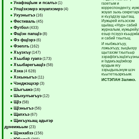
УнафэщIым и псалъэ
(1)
газетым и
корреспонденту, иуж
УпщIэхэмрэ жэуапхэмрэ
(4)
жэуап зыхь секрета
Ухуэныгъэ
(16)
и къуэдзэу щытащ.
Иужьрей илъэсхэм
Фестиваль
(45)
щыIащ «Нур» сабий
Футбол
(433)
журналым, иужьрейу
ФщIэн папщIэ
езыр псэууэ къыдэкI
(8)
и сабий тхылъщ.
Фэ фщIэрэ
(6)
И ныбжьэгъуу,
Фэеплъ
(162)
лэжьэгъуу, зыцIыхуу
Хъуэхъу
щытахэм тхылъыр
(147)
зэрафIэгъэщIэгъуэны
Хъыбар гуапэ
(173)
и IэдакъэщIэкIхэр
ХъыбарегъащIэ
(58)
куэдым ягу
зэрыдыхьэнум шэч
Хэха
(4 628)
къытетхьэркъым.
Хэхыныгъэ
(11)
ИСТЭПАН Залинэ.
Чэнджэщхэр
(3)
Шыгъажэ
(16)
Шыхулъагъуэ
(12)
ЩIэ
(58)
ЩIэныгъэ
(56)
Щапхъэ
(67)
Щикъухьащ адыгэр
дунеижьым
(23)
Щэнхабзэ
(156)