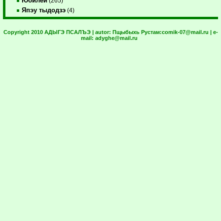
Юбилей
(265)
Япэу тыдодзэ
(4)
Copyright 2010 АДЫГЭ ПСАЛЪЭ | autor:
Пщыбыхь Рустам:
comik-07@mail.ru
| e-
mail:
adyghe@mail.ru