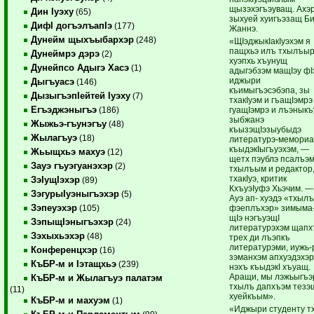
щызэхэгъэуващ. Ахэ
Дин Iуэху
(65)
зыхуей хуигъэзащ Б
ДифI догъэлъапIэ
(177)
Жаннэ.
Дунейм щыхъыбархэр
(248)
«ЩIэджыкIакIуэхэм я
пащхьэ илъ тхылъы
Дунеймрэ дэрэ
(2)
хуэпхь хъунущ
Дунейпсо Адыгэ Хасэ
(1)
адыгэбзэм мащIэу фI
иджыри
Дыгъуасэ
(146)
къимыгъэсэбэпа, зы
ДызыгъэпIейтей Iуэху
(7)
тхакIуэм и гъащIэмрэ
Егъэджэныгъэ
гуащIэмрэ и лъэныкъ
(186)
зыбжанэ
Жыжьэ-гъунэгъу
(48)
къызэщIэзыубыдэ
Жылагъуэ
(18)
литературэ-мемори
къыдэкIыгъуэхэм, —
Жьыщхьэ махуэ
(12)
щетх пэублэ псалъэ
Зауэ гъуэгуанэхэр
(2)
тхылъым и редактор
тхакIуэ, критик
ЗэIущIэхэр
(89)
КхъуэIуфэ Хьэчим. —
ЗэгурыIуэныгъэхэр
(5)
Ауэ ап- хуэдэ «тхылъ
Зэпеуэхэр
фэеплъхэр» зимыма
(105)
щIэ нэгъуэщI
ЗэпыщIэныгъэхэр
(24)
литературэхэм щапх
Зэхыхьэхэр
(48)
трех ди лъэпкъ
литературэми, иужь-
Конференцхэр
(16)
зэманхэм апхуэдэхэ
КъБР-м и Iэтащхьэ
(239)
нэхъ къыдэкI хъуащ.
Аращи, мы лэжьыгъэ
КъБР-м и Жылагъуэ палатэм
тхылъ дапхъэм тезэ
(11)
хуейкъым».
КъБР-м и махуэм
(1)
«Иджыри студенту т