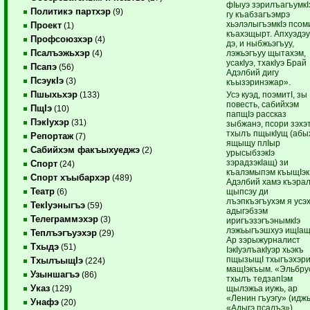
фIыуэ зэрилъагъумкIэ
Политикэ партхэр
(9)
гу къабзагъэмрэ
хьэлэлыгъэмкIэ псом
Проект
(1)
къахэщырт. Апхуэдэ
Профсоюзхэр
(4)
дэ, и ныбжьэгъуу,
Псалъэжьхэр
лэжьэгъуу щытахэм,
(4)
усакIуэ, тхакIуэ Брай
Псапэ
(56)
Адэлбий дигу
ПсэукIэ
(3)
къызэринэжар».
Пшыхьхэр
Усэ куэд, поэмитI, зы
(133)
повесть, сабийхэм
ПщIэ
(10)
папщIэ рассказ
ПэкIухэр
(31)
зыбжанэ, псори зэхэ
тхылъ пщыкIущ (абы
Репортаж
(7)
ящыщу плIыр
Сабийхэм факъыхуеджэ
(2)
урысыбзэкIэ
зэрадзэкIащ) зи
Спорт
(24)
къалэмыпэм къыщIэк
Спорт хъыбархэр
(489)
Адэлбий хамэ къэра
Театр
щыпсэу ди
(6)
лъэпкъэгъухэм я усэ
ТекIуэныгъэ
(59)
адыгэбзэм
Телеграммэхэр
(3)
иригъэзэгъэнымкIэ
лэжьыгъэшхуэ ищIащ
Теплъэгъуэхэр
(29)
Ар зэрыжурналист
Тхыдэ
(51)
IэкIуэлъакIуэр хьэкъ
пщызыщI тхыгъэхэр
ТхылъыщIэ
(224)
мащIэкъым. «Эльбру
Узыншагъэ
(86)
тхылъ тедзапIэм
Указ
щылэжьа иужь, ар
(129)
«Ленин гъуэгу» (идж
Унафэ
(20)
«Адыгэ псалъэ»)